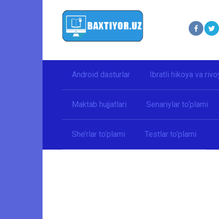
Перейти
к
контенту
Android dasturlar
Ibratli hikoya va rivo
Maktab hujjatlari
Senariylar to‘plami
She’rlar to‘plami
Testlar to‘plami