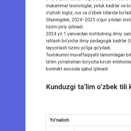
mukammal texnologlar, yetuk kadrlar va b
o‘qitish ingliz, rus va o‘zbek tillarida bo‘l
Shuningdek, 2024−2025 o‘quv yilidan institu
tizimi joriy qilinadi.
2024 yil 1 yanvardan institutning ilmiy sal
ishlash bo‘yicha ilmiy pedagogik kadrlar 
tayyorlash tizimi yo‘lga qo‘yiladi.
Texnikumni muvaffaqiyatli tamomlagan biti
ta’lim yo‘nalishlari bo‘yicha kirish imtihon
kontrakt asosida qabul qilinadi.
Kunduzgi ta’lim o‘zbek tili k
Yo’nalish