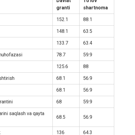
Davlat
To’lov
granti
shartnoma
152.1
88.1
148.1
63.5
133.7
63.4
 muhofazasi
78.7
59.9
125.6
88
htirish
68.1
56.9
68.1
56.9
rantini
68
59.9
arini saqlash va qayta
68.5
56.9
k
136
64.3