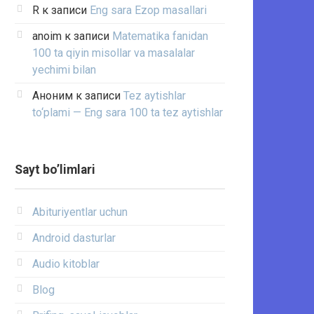
R
к записи
Eng sara Ezop masallari
anoim
к записи
Matematika fanidan
100 ta qiyin misollar va masalalar
yechimi bilan
Аноним
к записи
Tez aytishlar
to‘plami — Eng sara 100 ta tez aytishlar
Sayt bo’limlari
Abituriyentlar uchun
Android dasturlar
Audio kitoblar
Blog