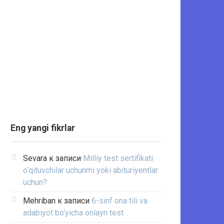
Eng yangi fikrlar
Sevara
к записи
Milliy test sertifikati
o‘qituvchilar uchunmi yoki abituriyentlar
uchun?
Mehriban
к записи
6-sinf ona tili va
adabiyot bo‘yicha onlayn test