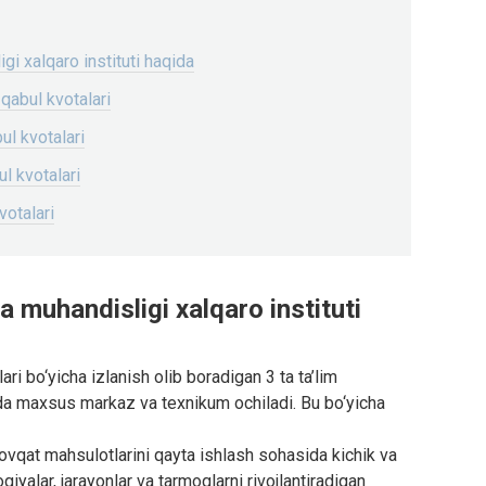
i xalqaro instituti haqida
, qabul kvotalari
bul kvotalari
bul kvotalari
kvotalari
 muhandisligi xalqaro instituti
i bo‘yicha izlanish olib boradigan 3 ta ta’lim
ida maxsus markaz va texnikum ochiladi. Bu bo‘yicha
q-ovqat mahsulotlarini qayta ishlash sohasida kichik va
yalar, jarayonlar va tarmoqlarni rivojlantiradigan