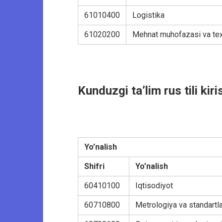
61010400
Logistika
61020200
Mehnat muhofazasi va texn
Kunduzgi ta’lim rus tili kiri
Yo’nalish
Shifri
Yo’nalish
60410100
Iqtisodiyot
60710800
Metrologiya va standartla