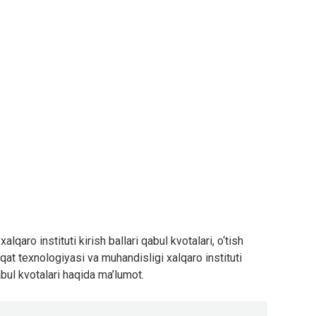
qaro instituti kirish ballari qabul kvotalari, o‘tish
qat texnologiyasi va muhandisligi xalqaro instituti
qabul kvotalari haqida ma’lumot.