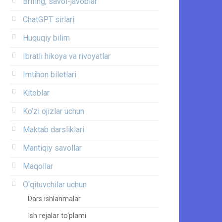
Brifing, savol-javoblar
ChatGPT sirlari
Huquqiy bilim
Ibratli hikoya va rivoyatlar
Imtihon biletlari
Kitoblar
Ko‘zi ojizlar uchun
Maktab darsliklari
Mantiqiy savollar
Maqollar
O‘qituvchilar uchun
Dars ishlanmalar
Ish rejalar to‘plami