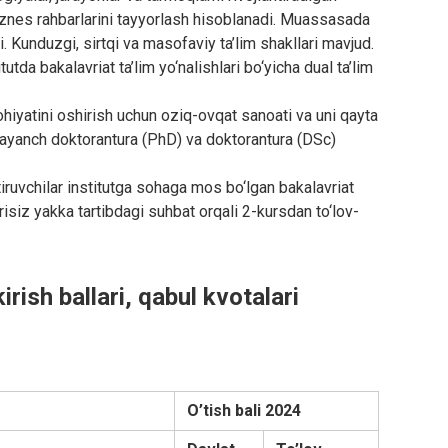
iznes rahbarlarini tayyorlash hisoblanadi. Muassasada
adi. Kunduzgi, sirtqi va masofaviy ta’lim shakllari mavjud.
tda bakalavriat ta’lim yo‘nalishlari bo‘yicha dual ta’lim
ohiyatini oshirish uchun oziq-ovqat sanoati va uni qayta
(tayanch doktorantura (PhD) va doktorantura (DSc)
ruvchilar institutga sohaga mos bo‘lgan bakalavriat
larisiz yakka tartibdagi suhbat orqali 2-kursdan to‘lov-
irish ballari, qabul kvotalari
O’tish bali 2024