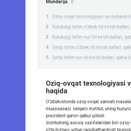
Mundarija
Oziq-ovqat texnologiyasi va muhandislig
Kunduzgi ta’lim o‘zbek tili kirish ballari
Kunduzgi ta’lim rus tili kirish ballari, qa
Sirtqi ta’lim o‘zbek tili kirish ballari, qa
Sirtqi ta’lim rus tili kirish ballari, qabul 
Oziq-ovqat texnologiyasi va
haqida
O‘zbekistonda oziq-ovqat sanoati masalalar
muassasasi: xalqaro institut, uning huzur
prezident qarori qabul qilindi.
Institutning asosiy vazifalaridan biri ozi
o‘rta biznes uchun raqobatbardosh texnologi