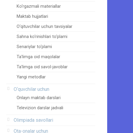
Ko‘rgazmali materiallar
Maktab hujjatlari
O‘qituvchilar uchun tavsiyalar
Sahna ko‘rinishlari to‘plami
Senariylar to‘plami
Ta’limga oid maqolalar
Ta’limga oid savol-javoblar
Yangi metodlar
O‘quvchilar uchun
Onlayn maktab darslari
Televizion darslar jadvali
Olimpiada savollari
Ota-onalar uchun