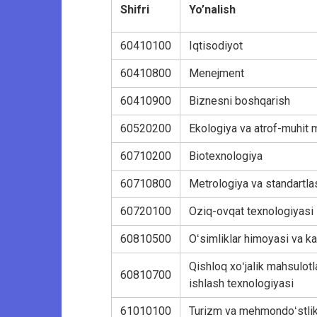
Shifri
Yo’nalish
60410100
Iqtisodiyot
60410800
Menejment
60410900
Biznesni boshqarish
60520200
Ekologiya va atrof-muhit
60710200
Biotexnologiya
60710800
Metrologiya va standartlas
60720100
Oziq-ovqat texnologiyasi
60810500
Oʻsimliklar himoyasi va ka
Qishloq xoʻjalik mahsulotl
60810700
ishlash texnologiyasi
61010100
Turizm va mehmondoʻstli