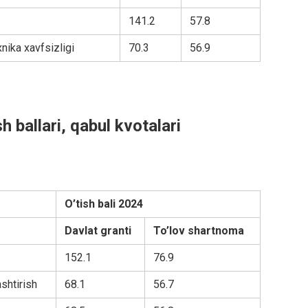
141.2
57.8
ika xavfsizligi
70.3
56.9
sh ballari, qabul kvotalari
O’tish bali 2024
Davlat granti
To’lov shartnoma
152.1
76.9
shtirish
68.1
56.7