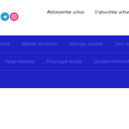
Abituriyentlar uchun
O‘qituvchilar uchu
yatlar
Maktab darsliklari
Mantiqiy savollar
Dars i
Yangi metodlar
Psixologik testlar
Qiziqarli ma’lumot