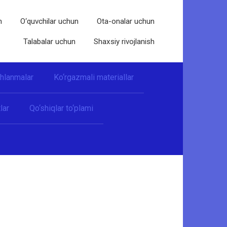
n
O‘quvchilar uchun
Ota-onalar uchun
Talabalar uchun
Shaxsiy rivojlanish
shlanmalar
Ko‘rgazmali materiallar
lar
Qo‘shiqlar to‘plami