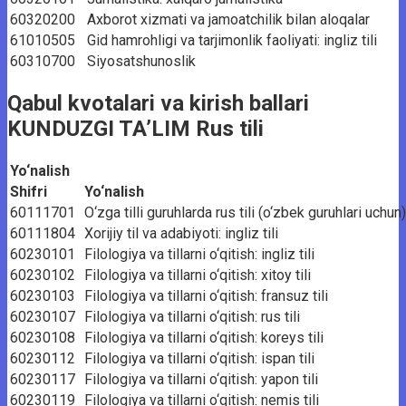
60320200
Axborot xizmati va jamoatchilik bilan aloqalar
61010505
Gid hamrohligi va tarjimonlik faoliyati: ingliz tili
60310700
Siyosatshunoslik
Qabul kvotalari va kirish ballari
KUNDUZGI TA’LIM Rus tili
Yo‘nalish
Shifri
Yo‘nalish
60111701
O‘zga tilli guruhlarda rus tili (o‘zbek guruhlari uchun)
60111804
Xorijiy til va adabiyoti: ingliz tili
60230101
Filologiya va tillarni o‘qitish: ingliz tili
60230102
Filologiya va tillarni o‘qitish: xitoy tili
60230103
Filologiya va tillarni o‘qitish: fransuz tili
60230107
Filologiya va tillarni o‘qitish: rus tili
60230108
Filologiya va tillarni o‘qitish: koreys tili
60230112
Filologiya va tillarni o‘qitish: ispan tili
60230117
Filologiya va tillarni o‘qitish: yapon tili
60230119
Filologiya va tillarni o‘qitish: nemis tili