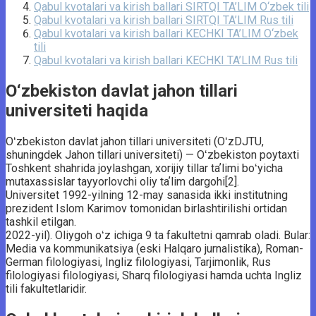
Qabul kvotalari va kirish ballari SIRTQI TA’LIM O‘zbek tili
Qabul kvotalari va kirish ballari SIRTQI TA’LIM Rus tili
Qabul kvotalari va kirish ballari KECHKI TA’LIM O‘zbek
tili
Qabul kvotalari va kirish ballari KECHKI TA’LIM Rus tili
O‘zbekiston davlat jahon tillari
universiteti haqida
Oʻzbekiston davlat jahon tillari universiteti (OʻzDJTU,
shuningdek Jahon tillari universiteti) — Oʻzbekiston poytaxti
Toshkent shahrida joylashgan, xorijiy tillar taʼlimi boʻyicha
mutaxassislar tayyorlovchi oliy taʼlim dargohi[2].
Universitet 1992-yilning 12-may sanasida ikki institutning
prezident Islom Karimov tomonidan birlashtirilishi ortidan
tashkil etilgan.
2022-yil). Oliygoh oʻz ichiga 9 ta fakultetni qamrab oladi. Bular:
Media va kommunikatsiya (eski Halqaro jurnalistika), Roman-
German filologiyasi, Ingliz filologiyasi, Tarjimonlik, Rus
filologiyasi filologiyasi, Sharq filologiyasi hamda uchta Ingliz
tili fakultetlaridir.