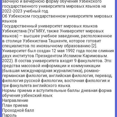
заочную и вечернюю форму обучения Узбекского
государственного университета мировых языков на
2022-2023 учебный год.
Об Узбекском государственном университете мировых
языков
Государственный университет мировых языков
Узбекистана (УзГМЯУ, также Университет мировых
языков) — высшее учебное заведение, расположенное
в столице Узбекистана Ташкенте, которое готовит
специалистов по иноязычному образованию [2].
Университет был создан 12 мая 1992 года после слияния
двух институтов Президентом Исламом Каримовым.
2022). В состав университета входят 9 факультетов. Это:
средства массовой информации и коммуникации
(бывшая международная журналистика), романо-
германская филология, английская филология, перевод,
филология русской филологии, восточная филология и
три факультета английского языка.
Нормы приема и вступительные баллы дневная форма
обучения узбекский язык
Направление
План приема
Проходной балл
Пароль