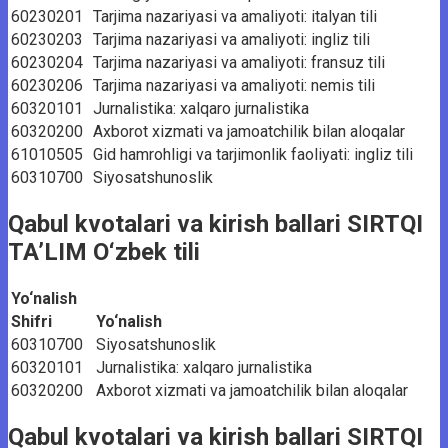
60230201
Tarjima nazariyasi va amaliyoti: italyan tili
60230203
Tarjima nazariyasi va amaliyoti: ingliz tili
60230204
Tarjima nazariyasi va amaliyoti: fransuz tili
60230206
Tarjima nazariyasi va amaliyoti: nemis tili
60320101
Jurnalistika: xalqaro jurnalistika
60320200
Axborot xizmati va jamoatchilik bilan aloqalar
61010505
Gid hamrohligi va tarjimonlik faoliyati: ingliz tili
60310700
Siyosatshunoslik
Qabul kvotalari va kirish ballari SIRTQI
TA’LIM O‘zbek tili
Yo‘nalish
Shifri
Yo‘nalish
60310700
Siyosatshunoslik
60320101
Jurnalistika: xalqaro jurnalistika
60320200
Axborot xizmati va jamoatchilik bilan aloqalar
Qabul kvotalari va kirish ballari SIRTQI