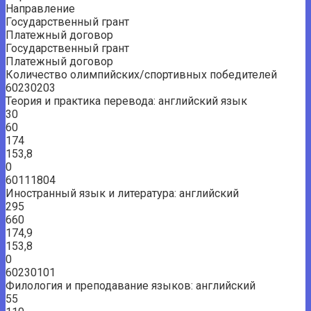
Направление
Государственный грант
Платежный договор
Государственный грант
Платежный договор
Количество олимпийских/спортивных победителей
60230203
Теория и практика перевода: английский язык
30
60
174
153,8
0
60111804
Иностранный язык и литература: английский
295
660
174,9
153,8
0
60230101
Филология и преподавание языков: английский
55