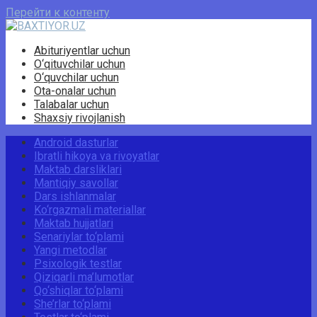
Перейти к контенту
Abituriyentlar uchun
O‘qituvchilar uchun
O‘quvchilar uchun
Ota-onalar uchun
Talabalar uchun
Shaxsiy rivojlanish
Android dasturlar
Ibratli hikoya va rivoyatlar
Maktab darsliklari
Mantiqiy savollar
Dars ishlanmalar
Ko‘rgazmali materiallar
Maktab hujjatlari
Senariylar to‘plami
Yangi metodlar
Psixologik testlar
Qiziqarli ma’lumotlar
Qo‘shiqlar to‘plami
She’rlar to‘plami