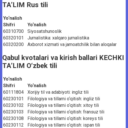
TA’LIM Rus tili
Yo‘nalish
Shifri
Yo‘nalish
60310700
Siyosatshunoslik
60320101
Jurnalistika: xalqaro jurnalistika
60320200
Axborot xizmati va jamoatchilik bilan aloqalar
Qabul kvotalari va kirish ballari KECHKI
TA’LIM O‘zbek tili
Yo‘nalish
Shifri
Yo‘nalish
60111804
Xorijiy til va adabiyoti: ingliz tili
60230101
Filologiya va tillarni o‘qitish: ingliz tili
60230102
Filologiya va tillarni o‘qitish: xitoy tili
60230103
Filologiya va tillarni o‘qitish: fransuz tili
60230108
Filologiya va tillarni o‘qitish: koreys tili
60230112
Filologiya va tillarni o‘qitish: ispan tili