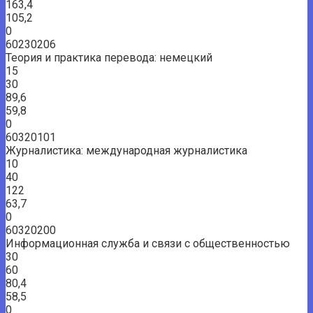
163,4
105,2
0
60230206
Теория и практика перевода: немецкий
15
30
89,6
59,8
0
60320101
Журналистика: международная журналистика
10
40
122
63,7
0
60320200
Информационная служба и связи с общественностью
30
60
80,4
58,5
0