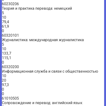
60230206
Теория и практика перевода: немецкий
5
10
79,4
61,9
0
60320101
Журналистика: международная журналистика
5
10
133,7
115,1
0
60320200
Информационная служба и связи с общественностью
10
20
97,3
0
0
61010505
Сопровождение и перевод: английский язык