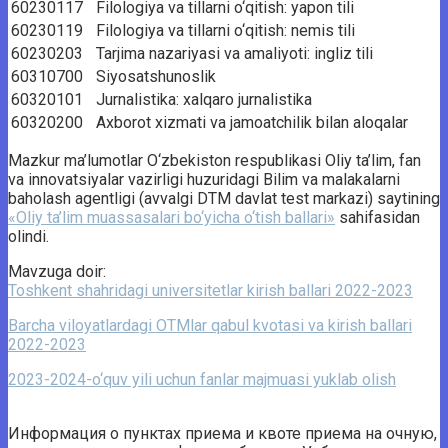
60230117
Filologiya va tillarni o‘qitish: yapon tili
60230119
Filologiya va tillarni o‘qitish: nemis tili
60230203
Tarjima nazariyasi va amaliyoti: ingliz tili
60310700
Siyosatshunoslik
60320101
Jurnalistika: xalqaro jurnalistika
60320200
Axborot xizmati va jamoatchilik bilan aloqalar
Mazkur ma’lumotlar O‘zbekiston respublikasi Oliy ta’lim, fan
va innovatsiyalar vazirligi huzuridagi Bilim va malakalarni
baholash agentligi (avvalgi DTM davlat test markazi) saytining
«Oliy ta’lim muassasalari bo‘yicha o‘tish ballari»
sahifasidan
olindi.
Mavzuga doir:
Toshkent shahridagi universitetlar kirish ballari 2022-2023
Barcha viloyatlardagi OTMlar qabul kvotasi va kirish ballari
2022-2023
2023-2024-o‘quv yili uchun fanlar majmuasi yuklab olish
Информация о пунктах приема и квоте приема на очную,