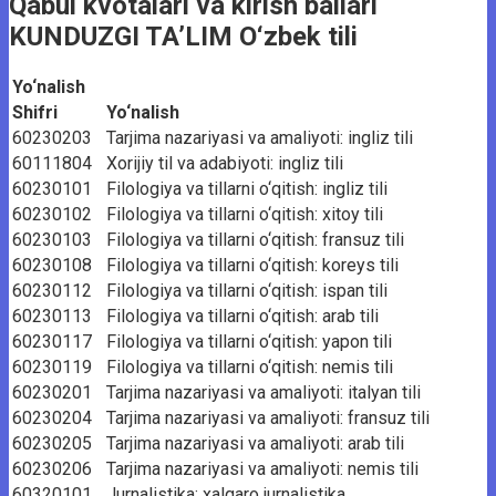
Qabul kvotalari va kirish ballari
KUNDUZGI TA’LIM O‘zbek tili
Yo‘nalish
Shifri
Yo‘nalish
60230203
Tarjima nazariyasi va amaliyoti: ingliz tili
60111804
Xorijiy til va adabiyoti: ingliz tili
60230101
Filologiya va tillarni o‘qitish: ingliz tili
60230102
Filologiya va tillarni o‘qitish: xitoy tili
60230103
Filologiya va tillarni o‘qitish: fransuz tili
60230108
Filologiya va tillarni o‘qitish: koreys tili
60230112
Filologiya va tillarni o‘qitish: ispan tili
60230113
Filologiya va tillarni o‘qitish: arab tili
60230117
Filologiya va tillarni o‘qitish: yapon tili
60230119
Filologiya va tillarni o‘qitish: nemis tili
60230201
Tarjima nazariyasi va amaliyoti: italyan tili
60230204
Tarjima nazariyasi va amaliyoti: fransuz tili
60230205
Tarjima nazariyasi va amaliyoti: arab tili
60230206
Tarjima nazariyasi va amaliyoti: nemis tili
60320101
Jurnalistika: xalqaro jurnalistika