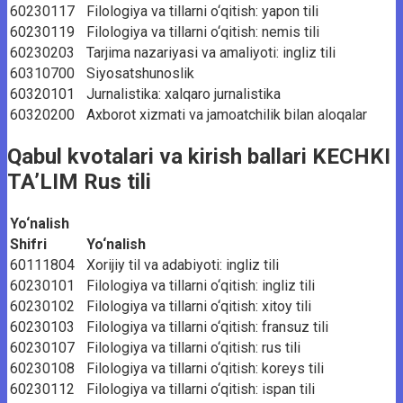
60230117
Filologiya va tillarni o‘qitish: yapon tili
60230119
Filologiya va tillarni o‘qitish: nemis tili
60230203
Tarjima nazariyasi va amaliyoti: ingliz tili
60310700
Siyosatshunoslik
60320101
Jurnalistika: xalqaro jurnalistika
60320200
Axborot xizmati va jamoatchilik bilan aloqalar
Qabul kvotalari va kirish ballari KECHKI
TA’LIM Rus tili
Yo‘nalish
Shifri
Yo‘nalish
60111804
Xorijiy til va adabiyoti: ingliz tili
60230101
Filologiya va tillarni o‘qitish: ingliz tili
60230102
Filologiya va tillarni o‘qitish: xitoy tili
60230103
Filologiya va tillarni o‘qitish: fransuz tili
60230107
Filologiya va tillarni o‘qitish: rus tili
60230108
Filologiya va tillarni o‘qitish: koreys tili
60230112
Filologiya va tillarni o‘qitish: ispan tili