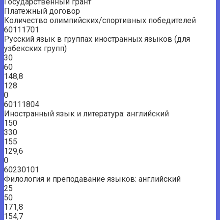
Государственный грант
Платежный договор
Количество олимпийских/спортивных победителей
60111701
Русский язык в группах иностранных языков (для
узбекских групп)
30
60
148,8
128
0
60111804
Иностранный язык и литература: английский
150
330
155
129,6
0
60230101
Филология и преподавание языков: английский
25
50
171,8
154,7