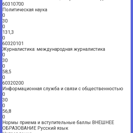
60310700
Политическая наука
0
30
0
131,3
0
60320101
Журналистика: международная журналистика
0
30
0
58,5
0
60320200
Информационная служба и связи с общественностью
0
30
0
56,8
0
Нормы приема и вступительные баллы ВНЕШНЕЕ
ОБРАЗОВАНИЕ Русский язык