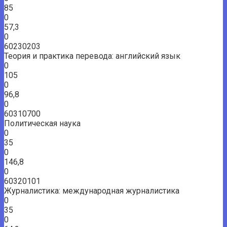
85
0
57,3
0
60230203
Теория и практика перевода: английский язык
0
105
0
96,8
0
60310700
Политическая наука
0
35
0
146,8
0
60320101
Журналистика: международная журналистика
0
35
0