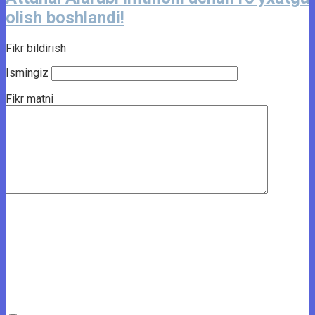
olish boshlandi!
Fikr bildirish
Ismingiz
Fikr matni