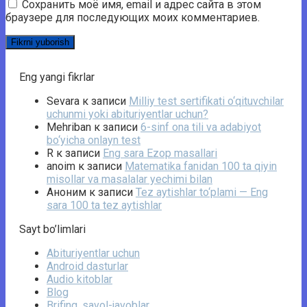
Сохранить моё имя, email и адрес сайта в этом
браузере для последующих моих комментариев.
Eng yangi fikrlar
Sevara
к записи
Milliy test sertifikati o‘qituvchilar
uchunmi yoki abituriyentlar uchun?
Mehriban
к записи
6-sinf ona tili va adabiyot
bo‘yicha onlayn test
R
к записи
Eng sara Ezop masallari
anoim
к записи
Matematika fanidan 100 ta qiyin
misollar va masalalar yechimi bilan
Аноним
к записи
Tez aytishlar to‘plami — Eng
sara 100 ta tez aytishlar
Sayt bo’limlari
Abituriyentlar uchun
Android dasturlar
Audio kitoblar
Blog
Brifing, savol-javoblar