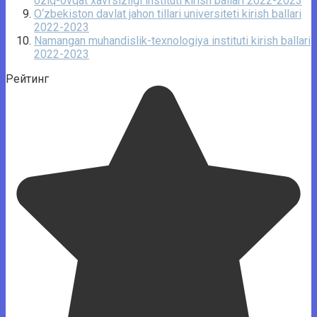
oziq-ovqat xavfsizligi instituti kirish ballari 2022-2023
O‘zbekiston davlat jahon tillari universiteti kirish ballari
2022-2023
Namangan muhandislik-texnologiya instituti kirish ballari
2022-2023
Рейтинг