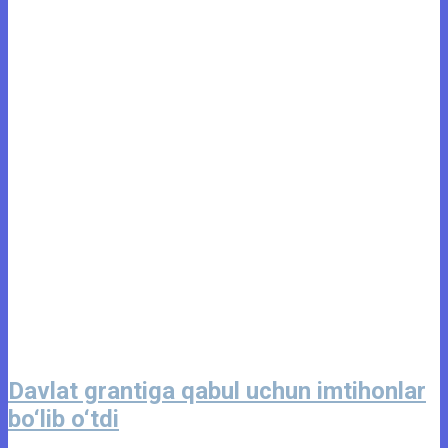
Davlat grantiga qabul uchun imtihonlar
bo‘lib o‘tdi