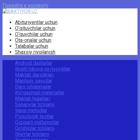
Перейти к контенту
Abituriyentlar uchun
O‘qituvchilar uchun
O‘quvchilar uchun
Ota-onalar uchun
Talabalar uchun
Shaxsiy rivojlanish
Android dasturlar
Ibratli hikoya va rivoyatlar
Maktab darsliklari
Mantiqiy savollar
Dars ishlanmalar
Ko‘rgazmali materiallar
Maktab hujjatlari
Senariylar to‘plami
Yangi metodlar
Psixologik testlar
Qiziqarli ma’lumotlar
Qo‘shiqlar to‘plami
She’rlar to‘plami