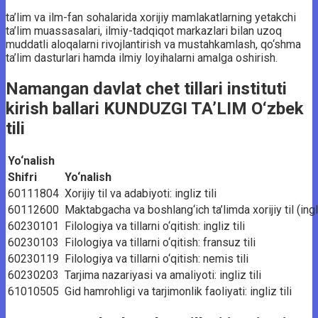
ta’lim va ilm-fan sohalarida xorijiy mamlakatlarning yetakchi
ta’lim muassasalari, ilmiy-tadqiqot markazlari bilan uzoq
muddatli aloqalarni rivojlantirish va mustahkamlash, qo‘shma
ta’lim dasturlari hamda ilmiy loyihalarni amalga oshirish.
Namangan davlat chet tillari instituti
kirish ballari KUNDUZGI TA’LIM O‘zbek
tili
Yo‘nalish
Shifri
Yo‘nalish
60111804
Xorijiy til va adabiyoti: ingliz tili
60112600
Maktabgacha va boshlang‘ich ta’limda xorijiy til (ingli
60230101
Filologiya va tillarni o‘qitish: ingliz tili
60230103
Filologiya va tillarni o‘qitish: fransuz tili
60230119
Filologiya va tillarni o‘qitish: nemis tili
60230203
Tarjima nazariyasi va amaliyoti: ingliz tili
61010505
Gid hamrohligi va tarjimonlik faoliyati: ingliz tili