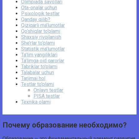
Olimpiada savollari
Ota-onalar uchun
Psixologik testlar
Qanday qilib?
Qiziqarli ma’lumotlar
Qo‘shiqlar to‘plami
Shaxsiy rivojlanish
She’rlar to‘plami
Statistik ma’lumotlar
Ta’lim yangiliklari
Ta’limga oid qarorlar
Tabriklar to'plami
Talabalar uchun
Tarjimai hol
Testlar to‘plami
Onlayn testlar
PISA testlar
Texnika olami
Почему образование необходимо?
Образование — это фундаментальный элемент развития