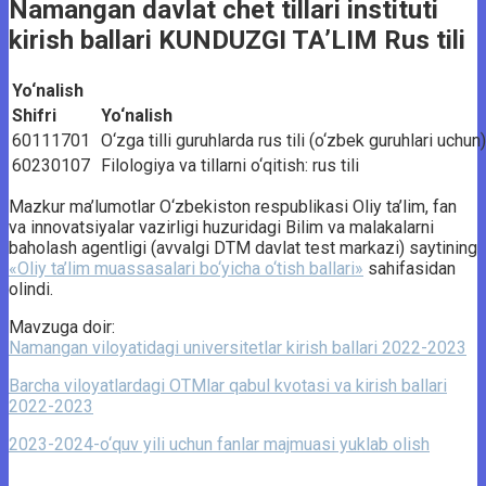
Namangan davlat chet tillari instituti
kirish ballari KUNDUZGI TA’LIM Rus tili
Yo‘nalish
Shifri
Yo‘nalish
60111701
O‘zga tilli guruhlarda rus tili (o‘zbek guruhlari uchun)
60230107
Filologiya va tillarni o‘qitish: rus tili
Mazkur ma’lumotlar O‘zbekiston respublikasi Oliy ta’lim, fan
va innovatsiyalar vazirligi huzuridagi Bilim va malakalarni
baholash agentligi (avvalgi DTM davlat test markazi) saytining
«Oliy ta’lim muassasalari bo‘yicha o‘tish ballari»
sahifasidan
olindi.
Mavzuga doir:
Namangan viloyatidagi universitetlar kirish ballari 2022-2023
Barcha viloyatlardagi OTMlar qabul kvotasi va kirish ballari
2022-2023
2023-2024-o‘quv yili uchun fanlar majmuasi yuklab olish