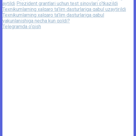
aytildi
Prezident grantlari uchun test sinovlari o‘tkazildi
Texnikumlarning xalqaro ta’lim dasturlariga qabul uzaytirildi
Texnikumlarning xalqaro ta’lim dasturlariga qabul
yakunlanishiga necha kun qoldi?
Telegramda o‘qish