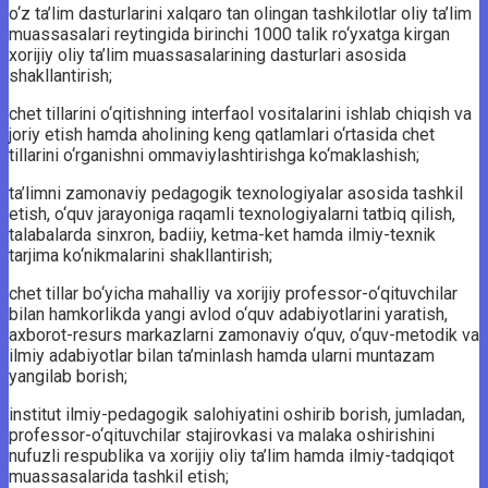
o‘z ta’lim dasturlarini xalqaro tan olingan tashkilotlar oliy ta’lim
muassasalari reytingida birinchi 1000 talik ro‘yxatga kirgan
xorijiy oliy ta’lim muassasalarining dasturlari asosida
shakllantirish;
chet tillarini o‘qitishning interfaol vositalarini ishlab chiqish va
joriy etish hamda aholining keng qatlamlari o‘rtasida chet
tillarini o‘rganishni ommaviylashtirishga ko‘maklashish;
ta’limni zamonaviy pedagogik texnologiyalar asosida tashkil
etish, o‘quv jarayoniga raqamli texnologiyalarni tatbiq qilish,
talabalarda sinxron, badiiy, ketma-ket hamda ilmiy-texnik
tarjima ko‘nikmalarini shakllantirish;
chet tillar bo‘yicha mahalliy va xorijiy professor-o‘qituvchilar
bilan hamkorlikda yangi avlod o‘quv adabiyotlarini yaratish,
axborot-resurs markazlarni zamonaviy o‘quv, o‘quv-metodik va
ilmiy adabiyotlar bilan ta’minlash hamda ularni muntazam
yangilab borish;
institut ilmiy-pedagogik salohiyatini oshirib borish, jumladan,
professor-o‘qituvchilar stajirovkasi va malaka oshirishini
nufuzli respublika va xorijiy oliy ta’lim hamda ilmiy-tadqiqot
muassasalarida tashkil etish;