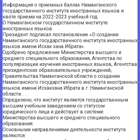
Информация о приемных баллах Наманганского
государственного института иностранных языков и
квоте приема на 2022-2023 учебный год.
О Наманганском государственном институте
иностранных языков
Президент подписал постановление «О создании
Наманганского государственного института иностранных
языков имени Исхак хана Ибрата».
Одобрено предложение Министерства высшего и
среднего специального образования, Агентства по
популяризации изучения иностранных языков, Агентства
президентских образовательных учреждений,
Правительства Наманганской области о создании
Наманганского государственного института иностранных
языков имени Исхакхана Ибрата в г. Наманганской
области. . . .
Определено, что институт является государственным
высшим учебным заведением со статусом
юридического лица и действует в системе
Министерства высшего и среднего специального
образования.
Основными направлениями деятельности института
являются: