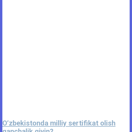
O‘zbekistonda milliy sertifikat olish
qanchalik qiyin?