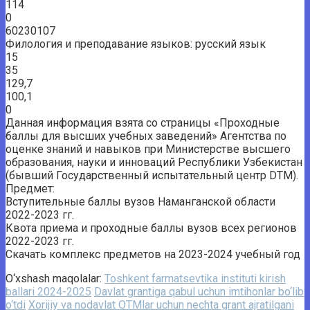
114
0
60230107
Филология и преподавание языков: русский язык
15
35
129,7
100,1
0
Данная информация взята со страницы «Проходные
баллы для высших учебных заведений» Агентства по
оценке знаний и навыков при Министерстве высшего
образования, науки и инноваций Республики Узбекистан
(бывший Государственный испытательный центр DTM).
Предмет:
Вступительные баллы вузов Наманганской области
2022-2023 гг.
Квота приема и проходные баллы вузов всех регионов
2022-2023 гг.
Скачать комплекс предметов на 2023-2024 учебный год
O‘xshash maqolalar:
Toshkent farmatsevtika instituti kirish
ballari 2024-2025
Davlat grantiga qabul uchun imtihonlar bo‘lib
o‘tdi
Xorijiy va nodavlat OTMlar uchun nechta grant ajratilgani