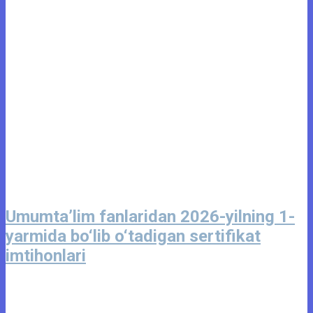
Umumta’lim fanlaridan 2026-yilning 1-
yarmida bo‘lib o‘tadigan sertifikat
imtihonlari