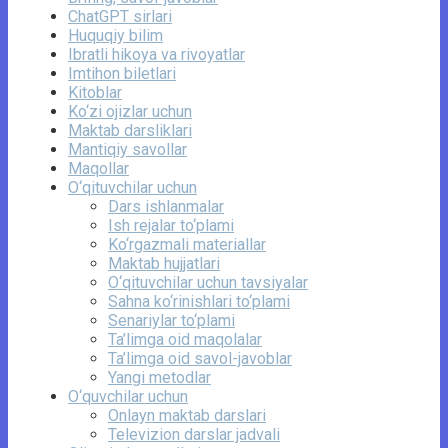
ChatGPT sirlari
Huquqiy bilim
Ibratli hikoya va rivoyatlar
Imtihon biletlari
Kitoblar
Ko‘zi ojizlar uchun
Maktab darsliklari
Mantiqiy savollar
Maqollar
O‘qituvchilar uchun
Dars ishlanmalar
Ish rejalar to‘plami
Ko‘rgazmali materiallar
Maktab hujjatlari
O‘qituvchilar uchun tavsiyalar
Sahna ko‘rinishlari to‘plami
Senariylar to‘plami
Ta’limga oid maqolalar
Ta’limga oid savol-javoblar
Yangi metodlar
O‘quvchilar uchun
Onlayn maktab darslari
Televizion darslar jadvali