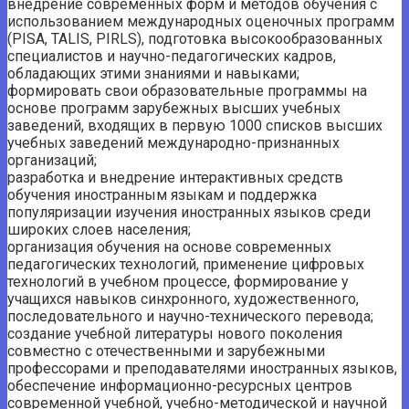
внедрение современных форм и методов обучения с
использованием международных оценочных программ
(PISA, TALIS, PIRLS), подготовка высокообразованных
специалистов и научно-педагогических кадров,
обладающих этими знаниями и навыками;
формировать свои образовательные программы на
основе программ зарубежных высших учебных
заведений, входящих в первую 1000 списков высших
учебных заведений международно-признанных
организаций;
разработка и внедрение интерактивных средств
обучения иностранным языкам и поддержка
популяризации изучения иностранных языков среди
широких слоев населения;
организация обучения на основе современных
педагогических технологий, применение цифровых
технологий в учебном процессе, формирование у
учащихся навыков синхронного, художественного,
последовательного и научно-технического перевода;
создание учебной литературы нового поколения
совместно с отечественными и зарубежными
профессорами и преподавателями иностранных языков,
обеспечение информационно-ресурсных центров
современной учебной, учебно-методической и научной