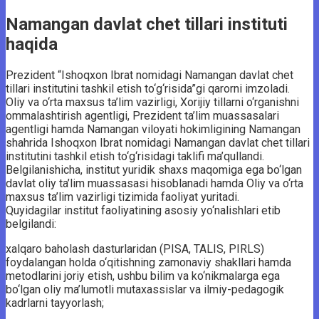
Namangan davlat chet tillari instituti
haqida
Prezident “Ishoqxon Ibrat nomidagi Namangan davlat chet
tillari institutini tashkil etish to‘g‘risida”gi qarorni imzoladi.
Oliy va o‘rta maxsus ta’lim vazirligi, Xorijiy tillarni o‘rganishni
ommalashtirish agentligi, Prezident ta’lim muassasalari
agentligi hamda Namangan viloyati hokimligining Namangan
shahrida Ishoqxon Ibrat nomidagi Namangan davlat chet tillari
institutini tashkil etish to‘g‘risidagi taklifi ma’qullandi.
Belgilanishicha, institut yuridik shaxs maqomiga ega bo‘lgan
davlat oliy ta’lim muassasasi hisoblanadi hamda Oliy va o‘rta
maxsus ta’lim vazirligi tizimida faoliyat yuritadi.
Quyidagilar institut faoliyatining asosiy yo‘nalishlari etib
belgilandi:
xalqaro baholash dasturlaridan (PISA, TALIS, PIRLS)
foydalangan holda o‘qitishning zamonaviy shakllari hamda
metodlarini joriy etish, ushbu bilim va ko‘nikmalarga ega
bo‘lgan oliy ma’lumotli mutaxassislar va ilmiy-pedagogik
kadrlarni tayyorlash;