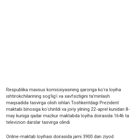
Respublika maxsus komissiyasining qaroriga koʻra loyiha
ishtirokchilarining sogʻligʻi va xavfsizligini taʼminlash
maqsadida tasvirga olish ishlari Toshkentdagi Prezident
maktabi binosiga koʻchirildi va joriy yilning 22-aprel kunidan 8-
may kuniga qadar mazkur maktabda loyiha doirasida 1646 ta
televizion darslar tasvirga olindi.
Online-maktab loyihasi doirasida jami 3900 dan ziyod