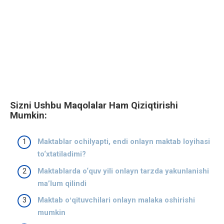
Sizni Ushbu Maqolalar Ham Qiziqtirishi
Mumkin:
Maktablar ochilyapti, endi onlayn maktab loyihasi
to‘xtatiladimi?
Maktablarda o‘quv yili onlayn tarzda yakunlanishi
ma’lum qilindi
Maktab oʻqituvchilari onlayn malaka oshirishi
mumkin