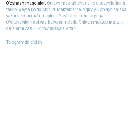
O‘xshash maqolalar:
Onlayn maktab chet tili o‘qituvchilarining
tarkibi qayta ko‘rib chiqildi
Maktablarda o‘quv yili onlayn tarzda
yakunlanishi ma’lum qilindi
Navbat surxondaryoga!
O‘qituvchilar faoliyati baholanmoqda
Onlayn maktab ingliz tili
darslarini AQSHlik mutaxassis o‘tadi
Telegramda o‘qish