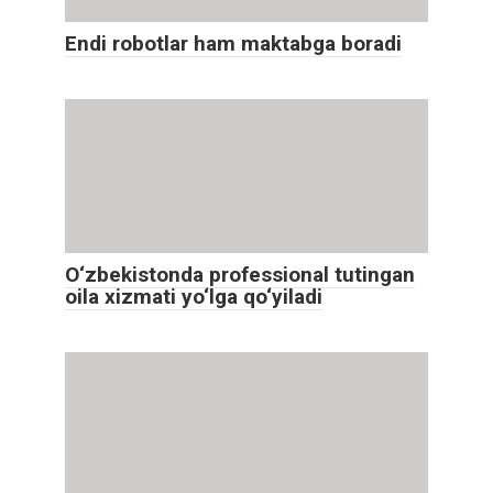
Endi robotlar ham maktabga boradi
O‘zbekistonda professional tutingan
oila xizmati yo‘lga qo‘yiladi