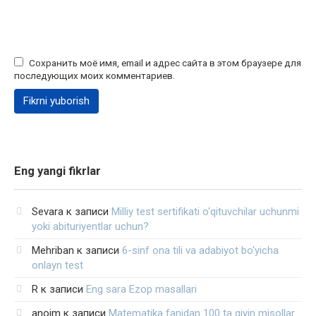
Сохранить моё имя, email и адрес сайта в этом браузере для
последующих моих комментариев.
Eng yangi fikrlar
Sevara
к записи
Milliy test sertifikati o‘qituvchilar uchunmi
yoki abituriyentlar uchun?
Mehriban
к записи
6-sinf ona tili va adabiyot bo‘yicha
onlayn test
R
к записи
Eng sara Ezop masallari
anoim
к записи
Matematika fanidan 100 ta qiyin misollar