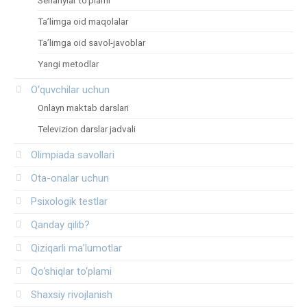
Ta’limga oid maqolalar
Ta’limga oid savol-javoblar
Yangi metodlar
O‘quvchilar uchun
Onlayn maktab darslari
Televizion darslar jadvali
Olimpiada savollari
Ota-onalar uchun
Psixologik testlar
Qanday qilib?
Qiziqarli ma’lumotlar
Qo‘shiqlar to‘plami
Shaxsiy rivojlanish