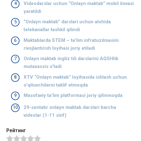
Videodarslar uchun “Onlayn maktab” mobil ilovasi
yaratildi
“Onlayn maktab” darslari uchun alohida
telekanallar tashkil qilindi
Maktablarda STEM – taʼlim infratuzilmasini
rivojlantirish loyihasi joriy etiladi
Onlayn maktab ingliz tili darslarini AQSHlik
mutaxassis o‘tadi
XTV “Onlayn maktab” loyihasida ishlash uchun
o‘qituvchilarni taklif etmoqda
Masofaviy taʼlim platformasi joriy qilinmoqda
29-sentabr onlayn maktab darslari barcha
videolar (1-11 sinf)
Рейтинг