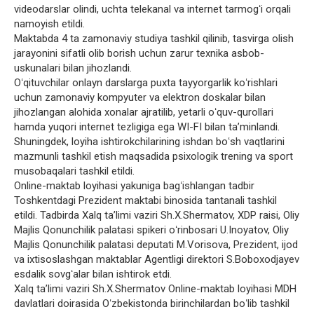
videodarslar olindi, uchta telekanal va internet tarmogʻi orqali
namoyish etildi.
Maktabda 4 ta zamonaviy studiya tashkil qilinib, tasvirga olish
jarayonini sifatli olib borish uchun zarur texnika asbob-
uskunalari bilan jihozlandi.
Oʻqituvchilar onlayn darslarga puxta tayyorgarlik koʻrishlari
uchun zamonaviy kompyuter va elektron doskalar bilan
jihozlangan alohida xonalar ajratilib, yetarli oʻquv-qurollari
hamda yuqori internet tezligiga ega WI-FI bilan taʼminlandi.
Shuningdek, loyiha ishtirokchilarining ishdan boʻsh vaqtlarini
mazmunli tashkil etish maqsadida psixologik trening va sport
musobaqalari tashkil etildi.
Online-maktab loyihasi yakuniga bagʻishlangan tadbir
Toshkentdagi Prezident maktabi binosida tantanali tashkil
etildi. Tadbirda Xalq taʼlimi vaziri Sh.X.Shermatov, XDP raisi, Oliy
Majlis Qonunchilik palatasi spikeri oʻrinbosari U.Inoyatov, Oliy
Majlis Qonunchilik palatasi deputati M.Vorisova, Prezident, ijod
va ixtisoslashgan maktablar Agentligi direktori S.Boboxodjayev
esdalik sovgʻalar bilan ishtirok etdi.
Xalq taʼlimi vaziri Sh.X.Shermatov Online-maktab loyihasi MDH
davlatlari doirasida Oʻzbekistonda birinchilardan boʻlib tashkil