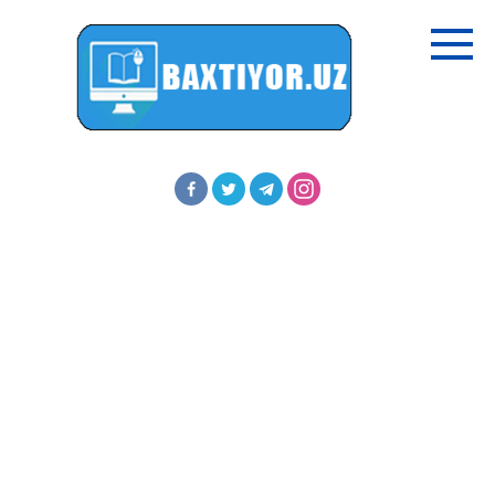
Перейти
к
контенту