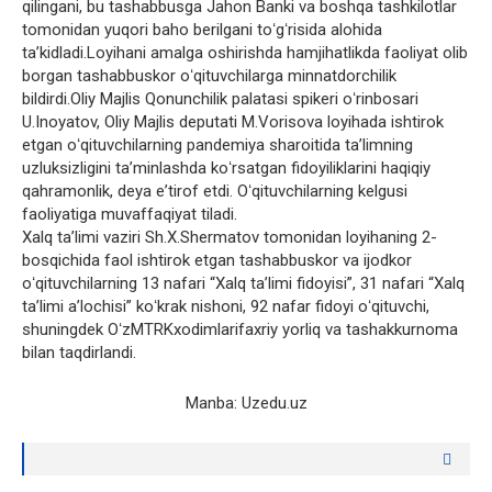
qilingani, bu tashabbusga Jahon Banki va boshqa tashkilotlar
tomonidan yuqori baho berilgani toʻgʻrisida alohida
taʼkidladi.Loyihani amalga oshirishda hamjihatlikda faoliyat olib
borgan tashabbuskor oʻqituvchilarga minnatdorchilik
bildirdi.Oliy Majlis Qonunchilik palatasi spikeri oʻrinbosari
U.Inoyatov, Oliy Majlis deputati M.Vorisova loyihada ishtirok
etgan oʻqituvchilarning pandemiya sharoitida taʼlimning
uzluksizligini taʼminlashda koʻrsatgan fidoyiliklarini haqiqiy
qahramonlik, deya eʼtirof etdi. Oʻqituvchilarning kelgusi
faoliyatiga muvaffaqiyat tiladi.
Xalq taʼlimi vaziri Sh.X.Shermatov tomonidan loyihaning 2-
bosqichida faol ishtirok etgan tashabbuskor va ijodkor
oʻqituvchilarning 13 nafari “Xalq taʼlimi fidoyisi”, 31 nafari “Xalq
taʼlimi aʼlochisi” koʻkrak nishoni, 92 nafar fidoyi oʻqituvchi,
shuningdek OʻzMTRKxodimlarifaxriy yorliq va tashakkurnoma
bilan taqdirlandi.
Manba: Uzedu.uz