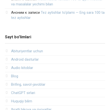
va masalalar yechimi bilan
Аноним
к записи
Tez aytishlar to‘plami — Eng sara 100 ta
tez aytishlar
Sayt bo’limlari
Abituriyentlar uchun
Android dasturlar
Audio kitoblar
Blog
Brifing, savol-javoblar
ChatGPT sirlari
Huquqiy bilim
Ibratli hikoya va rivoyatlar