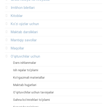
Imtihon biletlari
Kitoblar
Ko‘zi ojizlar uchun
Maktab darsliklari
Mantiqiy savollar
Maqollar
O‘qituvchilar uchun
Dars ishlanmalar
Ish rejalar to‘plami
Ko‘rgazmali materiallar
Maktab hujjatlari
O‘qituvchilar uchun tavsiyalar
Sahna ko‘rinishlari to‘plami
Senariylar to‘plami