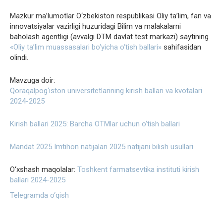
Mazkur ma’lumotlar O‘zbekiston respublikasi Oliy ta’lim, fan va
innovatsiyalar vazirligi huzuridagi Bilim va malakalarni
baholash agentligi (avvalgi DTM davlat test markazi) saytining
«Oliy ta’lim muassasalari bo‘yicha o‘tish ballari»
sahifasidan
olindi.
Mavzuga doir:
Qoraqalpog‘iston universitetlarining kirish ballari va kvotalari
2024-2025
Kirish ballari 2025: Barcha OTMlar uchun o‘tish ballari
Mandat 2025 Imtihon natijalari 2025 natijani bilish usullari
O‘xshash maqolalar:
Toshkent farmatsevtika instituti kirish
ballari 2024-2025
Telegramda o‘qish