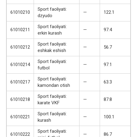
Sport faoliyati:
61010210
—
122.1
dzyudo
Sport faoliyati:
61010211
—
97.4
erkin kurash
Sport faoliyati:
61010212
—
56.7
eshkak eshish
Sport faoliyati:
61010214
—
97.1
futbol
Sport faoliyati:
61010217
—
63.3
kamondan otish
Sport faoliyati:
61010218
—
87.8
karate VKF
Sport faoliyati:
61010221
—
100.1
kurash
Sport faoliyati:
61010222
—
86.7