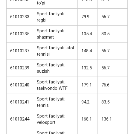
toʻpi
Sport faoliyati:
61010233
79.9
56.7
regbi
Sport faoliyati:
61010235
105.4
80.5
shaxmat
Sport faoliyati: stol
61010237
148.4
56.7
tennisi
Sport faoliyati:
61010239
132.5
56.7
suzish
Sport faoliyati:
61010240
179.1
76.6
taekvondo WTF
Sport faoliyati:
61010241
94.2
83.5
tennis
Sport faoliyati:
61010244
168.1
136.1
velosport
Sport faoliyati: