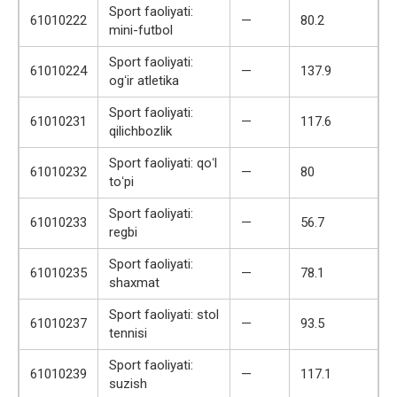
Sport faoliyati:
61010222
—
80.2
mini-futbol
Sport faoliyati:
61010224
—
137.9
ogʻir atletika
Sport faoliyati:
61010231
—
117.6
qilichbozlik
Sport faoliyati: qoʻl
61010232
—
80
toʻpi
Sport faoliyati:
61010233
—
56.7
regbi
Sport faoliyati:
61010235
—
78.1
shaxmat
Sport faoliyati: stol
61010237
—
93.5
tennisi
Sport faoliyati:
61010239
—
117.1
suzish