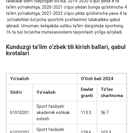
talabalar bilim olayotgan bo‘lsa, 2019-2020 o‘quv yilida 8 ta
ta’lim yo‘nalishiga, 2020-2021 o‘quv yilidan bunga qo‘shimcha 4
ta’lim yo‘nalishiga, 2021-2022 o‘quv yilida qo‘shimcha yana 4 ta
yo‘nalishlari bo‘yicha sportchi yoshlarimiz talabalikka qabul
qilinadi. Umuman, kelajakda ushbu ta’lim dargohida sportning
16 ta turi bo‘yicha mutaxassislarni tayyorlash yo‘lga qo‘yiladi.
Kunduzgi ta’lim o‘zbek tili kirish ballari, qabul
kvotalari
Yo’nalish
O’tish bali 2024
Davlat
To’lov
Shifri
Yo’nalish
granti
shartnoma
Sport faoliyati:
61010201
akademik eshkak
113.3
56.7
eshish
Sport faoliyati:
61010202
129.6
103.3