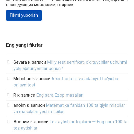
последующих моих комментариев.
Eng yangi fikrlar
Sevara
к записи
Milliy test sertifikati o‘qituvchilar uchunmi
yoki abituriyentlar uchun?
Mehriban
к записи
6-sinf ona tili va adabiyot bo‘yicha
onlayn test
R
к записи
Eng sara Ezop masallari
anoim
к записи
Matematika fanidan 100 ta qiyin misollar
va masalalar yechimi bilan
Аноним
к записи
Tez aytishlar to‘plami — Eng sara 100 ta
tez aytishlar