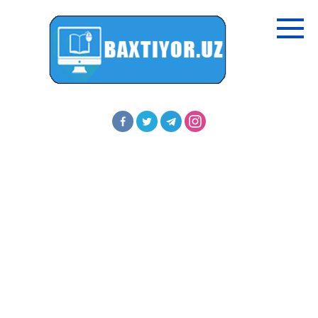
Перейти
к
контенту