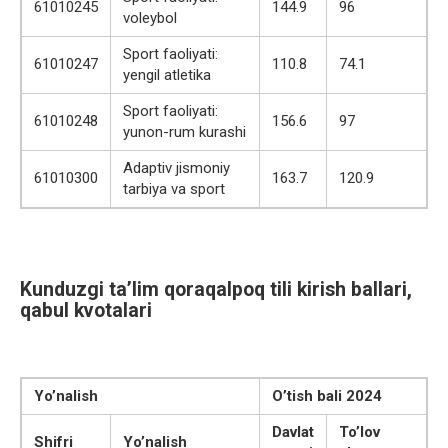
61010245
144.9
96
voleybol
Sport faoliyati:
61010247
110.8
74.1
yengil atletika
Sport faoliyati:
61010248
156.6
97
yunon-rum kurashi
Adaptiv jismoniy
61010300
163.7
120.9
tarbiya va sport
Kunduzgi ta’lim qoraqalpoq tili kirish ballari,
qabul kvotalari
Yo’nalish
O’tish bali 2024
Davlat
To’lov
Shifri
Yo’nalish