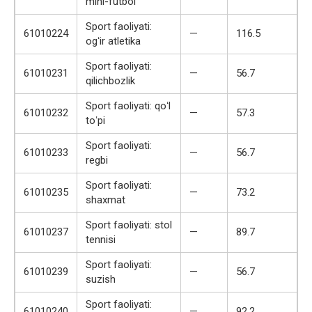
mini-futbol
Sport faoliyati:
61010224
—
116.5
ogʻir atletika
Sport faoliyati:
61010231
—
56.7
qilichbozlik
Sport faoliyati: qoʻl
61010232
—
57.3
toʻpi
Sport faoliyati:
61010233
—
56.7
regbi
Sport faoliyati:
61010235
—
73.2
shaxmat
Sport faoliyati: stol
61010237
—
89.7
tennisi
Sport faoliyati:
61010239
—
56.7
suzish
Sport faoliyati:
61010240
—
92.2