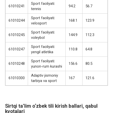
Sport faoliyati:
61010241
94.2
56.7
tennis
Sport faoliyati:
61010244
168.1
123.9
velosport
Sport faoliyati:
61010245
144.9
112.3
voleybol
Sport faoliyati:
61010247
110.8
64.8
yengil atletika
Sport faoliyati:
61010248
156.6
80.5
yunon-rum kurashi
Adaptiv jismoniy
61010300
167
121.6
tarbiya va sport
Sirtqi ta’lim o‘zbek tili kirish ballari, qabul
kvotalari