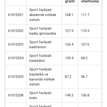
granti
shartnoma
Sport faoliyati:
61010201
akademik eshkak
168.1
111.7
eshish
Sport faoliyati:
61010202
127.5
110.3
badiiy gimnastika
Sport faoliyati:
61010203
126.4
107.6
badminton
Sport faoliyati:
61010204
139.4
68.2
basketbol
Sport faoliyati:
baydarka va
61010205
87.2
56.7
kanoeda eshkak
eshish
Sport faoliyati:
61010208
149.3
106.8
boks
Sport faoliyati: