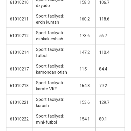
61010210
158.3
106.7
dzyudo
Sport faoliyati:
61010211
160.2
118.6
erkin kurash
Sport faoliyati:
61010212
173.6
56.7
eshkak eshish
Sport faoliyati:
61010214
147.2
110.4
futbol
Sport faoliyati:
61010217
115
84.4
kamondan otish
Sport faoliyati:
61010218
164.8
79.2
karate VKF
Sport faoliyati:
61010221
153.6
129.7
kurash
Sport faoliyati:
61010222
154.1
80.1
mini-futbol