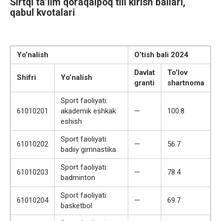
Sirtqi ta’lim qoraqalpoq tili kirish ballari,
qabul kvotalari
Yo’nalish
O’tish bali 2024
Davlat
To’lov
Shifri
Yo’nalish
granti
shartnoma
Sport faoliyati:
61010201
akademik eshkak
—
100.8
eshish
Sport faoliyati:
61010202
—
56.7
badiiy gimnastika
Sport faoliyati:
61010203
—
78.4
badminton
Sport faoliyati:
61010204
—
69.7
basketbol