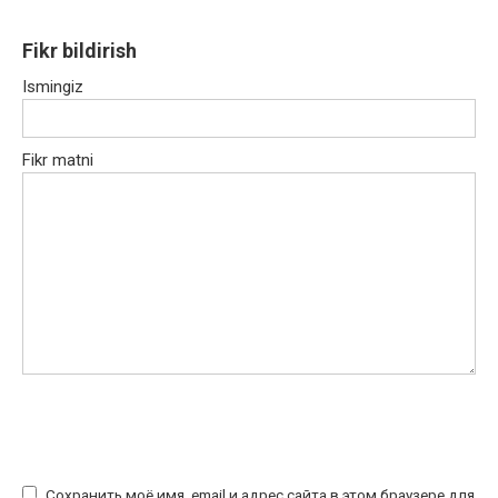
Fikr bildirish
Ismingiz
Fikr matni
Сохранить моё имя, email и адрес сайта в этом браузере для