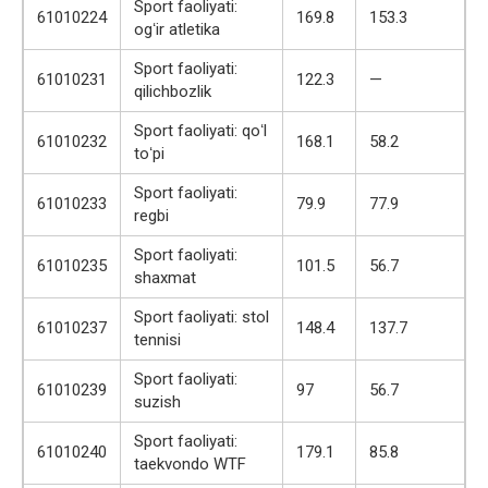
Sport faoliyati:
61010224
169.8
153.3
ogʻir atletika
Sport faoliyati:
61010231
122.3
—
qilichbozlik
Sport faoliyati: qoʻl
61010232
168.1
58.2
toʻpi
Sport faoliyati:
61010233
79.9
77.9
regbi
Sport faoliyati:
61010235
101.5
56.7
shaxmat
Sport faoliyati: stol
61010237
148.4
137.7
tennisi
Sport faoliyati:
61010239
97
56.7
suzish
Sport faoliyati:
61010240
179.1
85.8
taekvondo WTF