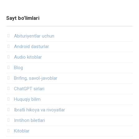
Sayt bo’limlari
Abituriyentlar uchun
Android dasturlar
Audio kitoblar
Blog
Brifing, savol-javoblar
ChatGPT sirlari
Huquqiy bilim
Ibratli hikoya va rivoyatlar
Imtihon biletlari
Kitoblar