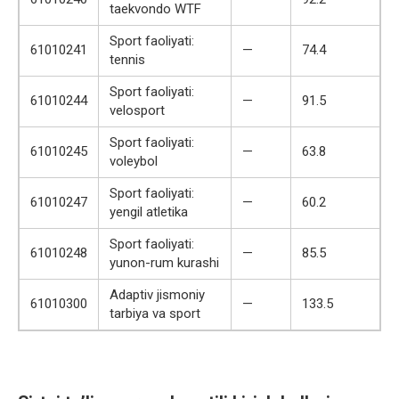
taekvondo WTF
Sport faoliyati:
61010241
—
74.4
tennis
Sport faoliyati:
61010244
—
91.5
velosport
Sport faoliyati:
61010245
—
63.8
voleybol
Sport faoliyati:
61010247
—
60.2
yengil atletika
Sport faoliyati:
61010248
—
85.5
yunon-rum kurashi
Adaptiv jismoniy
61010300
—
133.5
tarbiya va sport