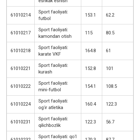
eshkak eshish
Sport faoliyati:
61010214
153.1
62.2
futbol
Sport faoliyati:
61010217
115
80.5
kamondan otish
Sport faoliyati:
61010218
164.8
61
karate VKF
Sport faoliyati:
61010221
152.8
101
kurash
Sport faoliyati:
61010222
154.1
108.5
mini-futbol
Sport faoliyati:
61010224
160.4
122.3
ogʻir atletika
Sport faoliyati:
61010231
122.3
56.7
qilichbozlik
Sport faoliyati: qoʻl
61010232
170.3
87.7