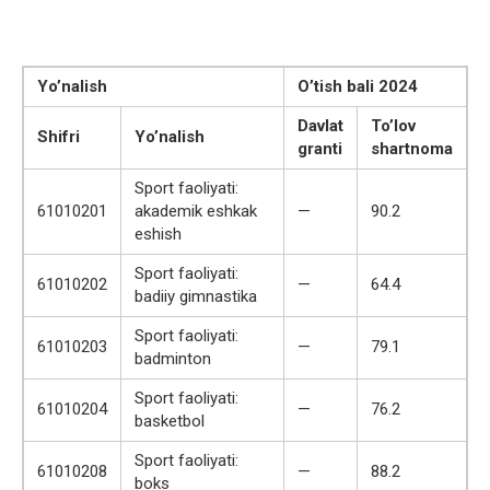
Yo’nalish
O’tish bali 2024
Davlat
To’lov
Shifri
Yo’nalish
granti
shartnoma
Sport faoliyati:
61010201
akademik eshkak
—
90.2
eshish
Sport faoliyati:
61010202
—
64.4
badiiy gimnastika
Sport faoliyati:
61010203
—
79.1
badminton
Sport faoliyati:
61010204
—
76.2
basketbol
Sport faoliyati:
61010208
—
88.2
boks