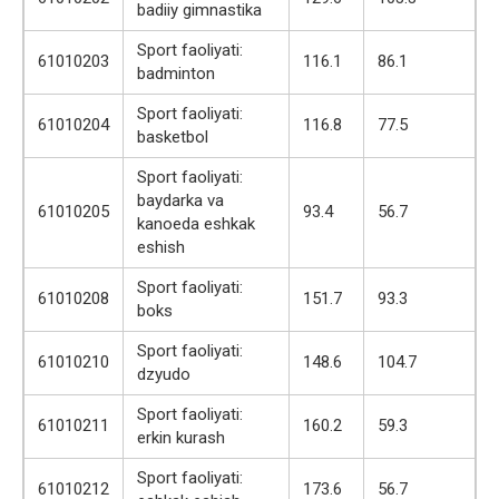
badiiy gimnastika
Sport faoliyati:
61010203
116.1
86.1
badminton
Sport faoliyati:
61010204
116.8
77.5
basketbol
Sport faoliyati:
baydarka va
61010205
93.4
56.7
kanoeda eshkak
eshish
Sport faoliyati:
61010208
151.7
93.3
boks
Sport faoliyati:
61010210
148.6
104.7
dzyudo
Sport faoliyati:
61010211
160.2
59.3
erkin kurash
Sport faoliyati:
61010212
173.6
56.7