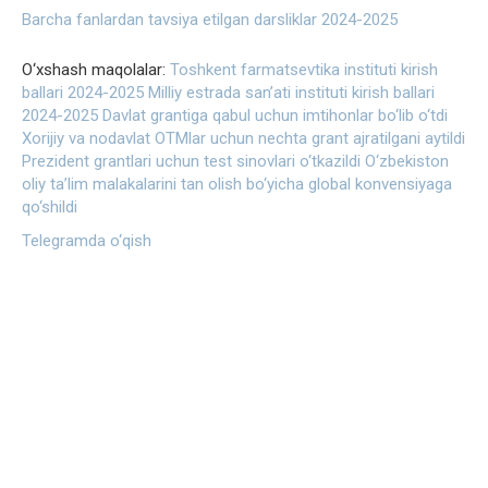
Barcha fanlardan tavsiya etilgan darsliklar 2024-2025
O‘xshash maqolalar:
Toshkent farmatsevtika instituti kirish
ballari 2024-2025
Milliy estrada san’ati instituti kirish ballari
2024-2025
Davlat grantiga qabul uchun imtihonlar bo‘lib o‘tdi
Xorijiy va nodavlat OTMlar uchun nechta grant ajratilgani aytildi
Prezident grantlari uchun test sinovlari o‘tkazildi
O‘zbekiston
oliy ta’lim malakalarini tan olish bo‘yicha global konvensiyaga
qo‘shildi
Telegramda o‘qish