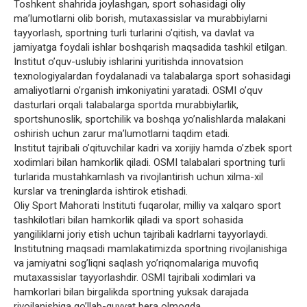
Toshkent shahrida joylashgan, sport sohasidagi oliy
ma’lumotlarni olib borish, mutaxassislar va murabbiylarni
tayyorlash, sportning turli turlarini o’qitish, va davlat va
jamiyatga foydali ishlar boshqarish maqsadida tashkil etilgan.
Institut o’quv-uslubiy ishlarini yuritishda innovatsion
texnologiyalardan foydalanadi va talabalarga sport sohasidagi
amaliyotlarni o’rganish imkoniyatini yaratadi. OSMI o’quv
dasturlari orqali talabalarga sportda murabbiylarlik,
sportshunoslik, sportchilik va boshqa yo’nalishlarda malakani
oshirish uchun zarur ma’lumotlarni taqdim etadi.
Institut tajribali o’qituvchilar kadri va xorijiy hamda o’zbek sport
xodimlari bilan hamkorlik qiladi. OSMI talabalari sportning turli
turlarida mustahkamlash va rivojlantirish uchun xilma-xil
kurslar va treninglarda ishtirok etishadi.
Oliy Sport Mahorati Instituti fuqarolar, milliy va xalqaro sport
tashkilotlari bilan hamkorlik qiladi va sport sohasida
yangiliklarni joriy etish uchun tajribali kadrlarni tayyorlaydi.
Institutning maqsadi mamlakatimizda sportning rivojlanishiga
va jamiyatni sog’liqni saqlash yo’riqnomalariga muvofiq
mutaxassislar tayyorlashdir. OSMI tajribali xodimlari va
hamkorlari bilan birgalikda sportning yuksak darajada
rivojlanishiga qo’llab-quvvat bera olmoqda.