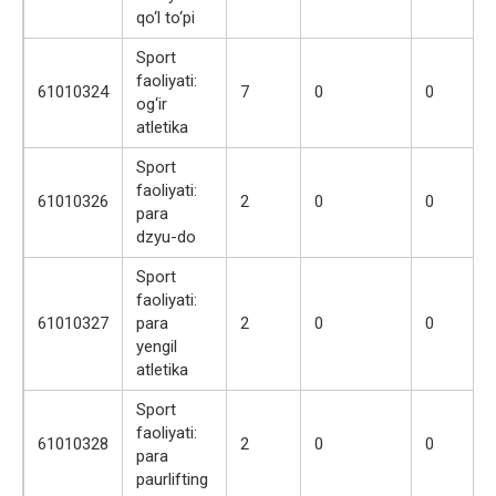
qo‘l to‘pi
Sport
faoliyati:
61010324
7
0
0
og‘ir
atletika
Sport
faoliyati:
61010326
2
0
0
para
dzyu-do
Sport
faoliyati:
61010327
para
2
0
0
yengil
atletika
Sport
faoliyati:
61010328
2
0
0
para
paurlifting