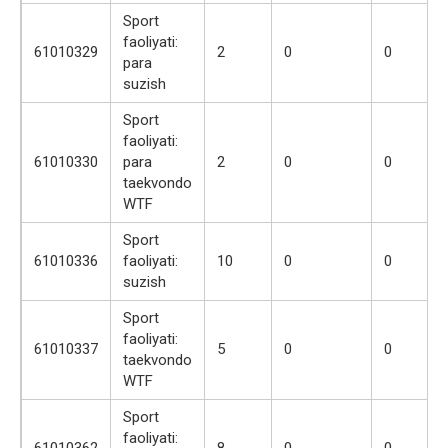
Sport
faoliyati:
61010329
2
0
0
para
suzish
Sport
faoliyati:
61010330
para
2
0
0
taekvondo
WTF
Sport
61010336
faoliyati:
10
0
0
suzish
Sport
faoliyati:
61010337
5
0
0
taekvondo
WTF
Sport
faoliyati:
61010362
8
0
0