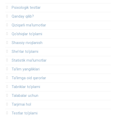
Psixologik testlar
Qanday qilib?
Qiziqarli ma’lumotlar
Qo‘shiqlar to‘plami
Shaxsiy rivojlanish
She’rlar to‘plami
Statistik ma’lumotlar
Ta’lim yangiliklari
Ta’limga oid qarorlar
Tabriklar to'plami
Talabalar uchun
Tarjimai hol
Testlar to‘plami