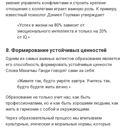
умение управлять конфликтами и строить крепкие
отношения с коллегами играет важную роль. К примеру,
известный психолог Дэниел Гоулман утверждает:
«Успех в жизни на 80% зависит от
эмоционального интеллекта и только на 20%
от IQ.»
8. Формирование устойчивых ценностей
Одним из самых важных аспектов образования является
его способность формировать устойчивые ценности.
Слова Махатмы Ганди говорят сами за себя:
«Живите так, будто умрёте завтра. Учитесь так,
будто будете жить вечно.»
Образование не только учит нас, как быть
профессионалами, но и как быть хорошими людьми, как
жить в гармонии с собой и окружающими.
Через образовательный процесс мы впитываем
культурные, этические и моральные нормы, которые