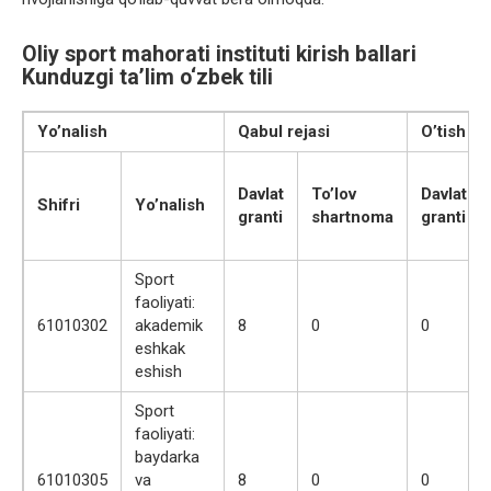
Oliy sport mahorati instituti kirish ballari
Kunduzgi ta’lim o‘zbek tili
Yo’nalish
Qabul rejasi
O’tish bal
Davlat
To’lov
Davlat
Shifri
Yo’nalish
granti
shartnoma
granti
Sport
faoliyati:
61010302
akademik
8
0
0
eshkak
eshish
Sport
faoliyati:
baydarka
61010305
va
8
0
0