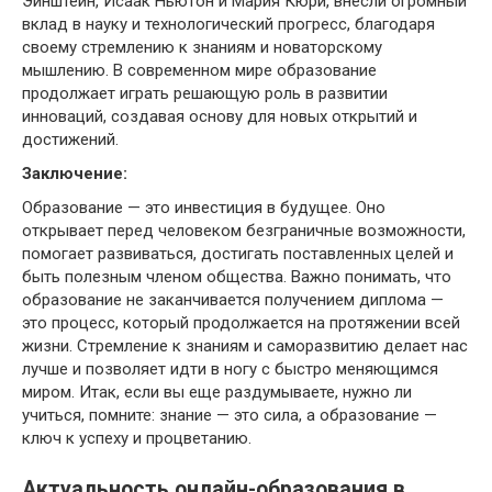
Эйнштейн, Исаак Ньютон и Мария Кюри, внесли огромный
вклад в науку и технологический прогресс, благодаря
своему стремлению к знаниям и новаторскому
мышлению. В современном мире образование
продолжает играть решающую роль в развитии
инноваций, создавая основу для новых открытий и
достижений.
Заключение:
Образование — это инвестиция в будущее. Оно
открывает перед человеком безграничные возможности,
помогает развиваться, достигать поставленных целей и
быть полезным членом общества. Важно понимать, что
образование не заканчивается получением диплома —
это процесс, который продолжается на протяжении всей
жизни. Стремление к знаниям и саморазвитию делает нас
лучше и позволяет идти в ногу с быстро меняющимся
миром. Итак, если вы еще раздумываете, нужно ли
учиться, помните: знание — это сила, а образование —
ключ к успеху и процветанию.
Актуальность онлайн-образования в