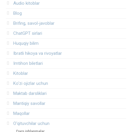
Audio kitoblar
Blog
Brifing, savol-javoblar
ChatGPT sirlari
Huquqiy bilim
Ibratli hikoya va rivoyatlar
Imtihon biletlari
Kitoblar
Ko‘zi ojizlar uchun
Maktab darsliklari
Mantiqiy savollar
Maqollar
O‘qituvchilar uchun
Dars ishlanmalar