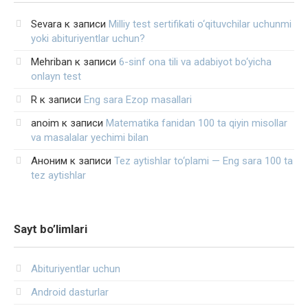
Sevara
к записи
Milliy test sertifikati o‘qituvchilar uchunmi
yoki abituriyentlar uchun?
Mehriban
к записи
6-sinf ona tili va adabiyot bo‘yicha
onlayn test
R
к записи
Eng sara Ezop masallari
anoim
к записи
Matematika fanidan 100 ta qiyin misollar
va masalalar yechimi bilan
Аноним
к записи
Tez aytishlar to‘plami — Eng sara 100 ta
tez aytishlar
Sayt bo’limlari
Abituriyentlar uchun
Android dasturlar