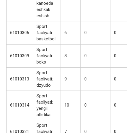
kanoeda
eshkak
eshish
Sport
61010306
faoliyati:
6
0
0
basketbol
Sport
61010309
faoliyati:
8
0
0
boks
Sport
61010313
faoliyati:
9
0
0
dzyudo
Sport
faoliyati:
61010314
10
0
0
yengil
atletika
Sport
61010321
faoliyati:
7
0
0