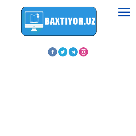
Перейти
к
контенту