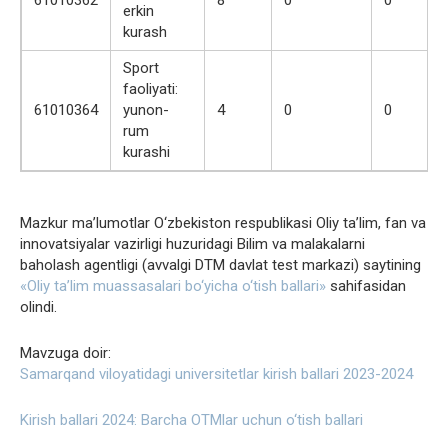
erkin
kurash
Sport
faoliyati:
61010364
yunon-
4
0
0
rum
kurashi
Mazkur ma’lumotlar O‘zbekiston respublikasi Oliy ta’lim, fan va
innovatsiyalar vazirligi huzuridagi Bilim va malakalarni
baholash agentligi (avvalgi DTM davlat test markazi) saytining
«Oliy ta’lim muassasalari bo‘yicha o‘tish ballari»
sahifasidan
olindi.
Mavzuga doir:
Samarqand viloyatidagi universitetlar kirish ballari 2023-2024
Kirish ballari 2024: Barcha OTMlar uchun o‘tish ballari