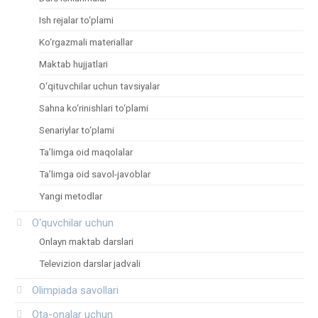
Ish rejalar to‘plami
Ko‘rgazmali materiallar
Maktab hujjatlari
O‘qituvchilar uchun tavsiyalar
Sahna ko‘rinishlari to‘plami
Senariylar to‘plami
Ta’limga oid maqolalar
Ta’limga oid savol-javoblar
Yangi metodlar
O‘quvchilar uchun
Onlayn maktab darslari
Televizion darslar jadvali
Olimpiada savollari
Ota-onalar uchun