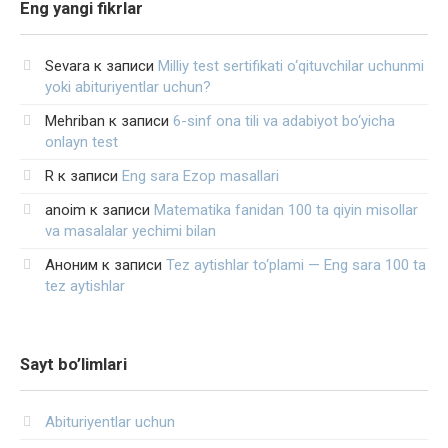
Eng yangi fikrlar
Sevara
к записи
Milliy test sertifikati o‘qituvchilar uchunmi
yoki abituriyentlar uchun?
Mehriban
к записи
6-sinf ona tili va adabiyot bo‘yicha
onlayn test
R
к записи
Eng sara Ezop masallari
anoim
к записи
Matematika fanidan 100 ta qiyin misollar
va masalalar yechimi bilan
Аноним
к записи
Tez aytishlar to‘plami — Eng sara 100 ta
tez aytishlar
Sayt bo’limlari
Abituriyentlar uchun