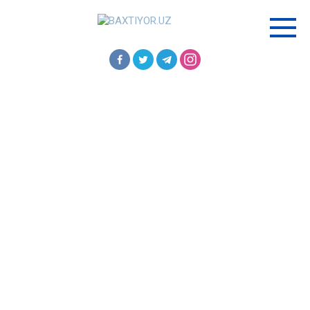
Перейти
к
контенту