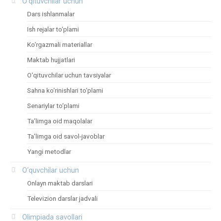
O‘qituvchilar uchun
Dars ishlanmalar
Ish rejalar to‘plami
Ko‘rgazmali materiallar
Maktab hujjatlari
O‘qituvchilar uchun tavsiyalar
Sahna ko‘rinishlari to‘plami
Senariylar to‘plami
Ta’limga oid maqolalar
Ta’limga oid savol-javoblar
Yangi metodlar
O‘quvchilar uchun
Onlayn maktab darslari
Televizion darslar jadvali
Olimpiada savollari