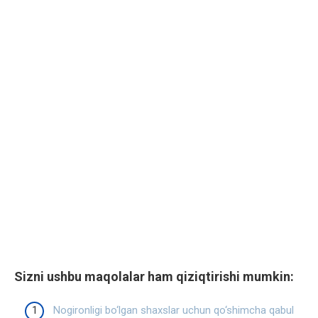
Sizni ushbu maqolalar ham qiziqtirishi mumkin:
Nogironligi bo‘lgan shaxslar uchun qo‘shimcha qabul