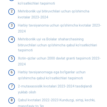
ko‘rsatkichlari taqsimoti
Mehribonlik uyi bitiruvchilari uchun qo‘shimcha
kvotalar 2023-2024
Harbiy tavsiyanoma uchun qo‘shimcha kvotalar 2023-
2024
Mehribonlik uyi va Bolalar shaharchasining
bitiruvchilari uchun qo‘shimcha qabul ko‘rsatkichlari
taqsimoti
Xotin-qizlar uchun 2000 davlat granti taqsimoti 2023-
2024
Harbiy tavsiyanomaga ega bo‘lganlar uchun
qo‘shimcha qabul ko‘rsatkichlari taqsimoti
2-mutaxassislik kvotalari 2023-2024 tasdiqlandi
yuklab olish
Qabul kvotalari 2022-2023 Kunduzgi, sirtqi, kechki,
masofaviy to ‘liq