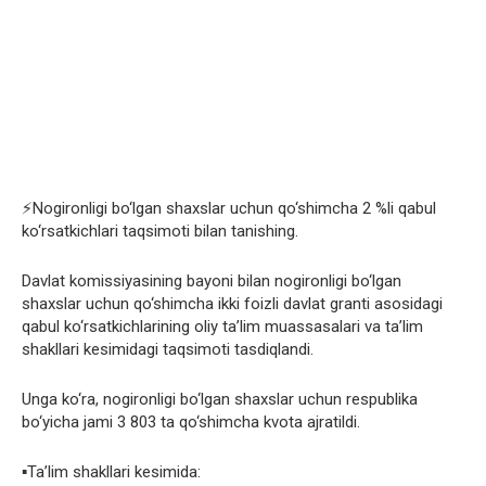
⚡️Nogironligi bo‘lgan shaxslar uchun qo‘shimcha 2 %li qabul
ko‘rsatkichlari taqsimoti bilan tanishing.
Davlat komissiyasining bayoni bilan nogironligi bo‘lgan
shaxslar uchun qo‘shimcha ikki foizli davlat granti asosidagi
qabul ko‘rsatkichlarining oliy ta’lim muassasalari va ta’lim
shakllari kesimidagi taqsimoti tasdiqlandi.
Unga ko‘ra, nogironligi bo‘lgan shaxslar uchun respublika
bo‘yicha jami 3 803 ta qo‘shimcha kvota ajratildi.
▪️Ta’lim shakllari kesimida: