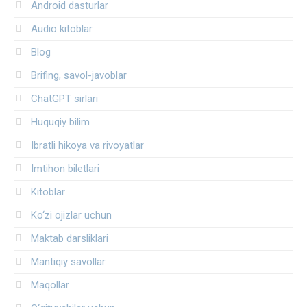
Android dasturlar
Audio kitoblar
Blog
Brifing, savol-javoblar
ChatGPT sirlari
Huquqiy bilim
Ibratli hikoya va rivoyatlar
Imtihon biletlari
Kitoblar
Ko‘zi ojizlar uchun
Maktab darsliklari
Mantiqiy savollar
Maqollar