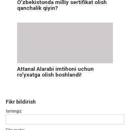
O‘zbekistonda milliy sertifikat olish
qanchalik qiyin?
Attanal Alarabi imtihoni uchun
ro‘yxatga olish boshlandi!
Fikr bildirish
Ismingiz