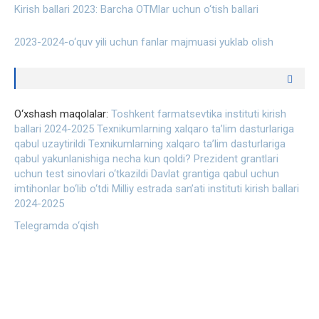
Kirish ballari 2023: Barcha OTMlar uchun o‘tish ballari
2023-2024-o‘quv yili uchun fanlar majmuasi yuklab olish
O‘xshash maqolalar:
Toshkent farmatsevtika instituti kirish
ballari 2024-2025
Texnikumlarning xalqaro ta’lim dasturlariga
qabul uzaytirildi
Texnikumlarning xalqaro ta’lim dasturlariga
qabul yakunlanishiga necha kun qoldi?
Prezident grantlari
uchun test sinovlari o‘tkazildi
Davlat grantiga qabul uchun
imtihonlar bo‘lib o‘tdi
Milliy estrada san’ati instituti kirish ballari
2024-2025
Telegramda o‘qish