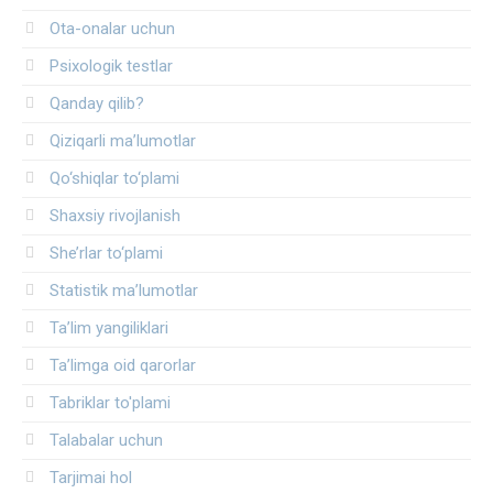
Ota-onalar uchun
Psixologik testlar
Qanday qilib?
Qiziqarli ma’lumotlar
Qo‘shiqlar to‘plami
Shaxsiy rivojlanish
She’rlar to‘plami
Statistik ma’lumotlar
Ta’lim yangiliklari
Ta’limga oid qarorlar
Tabriklar to'plami
Talabalar uchun
Tarjimai hol