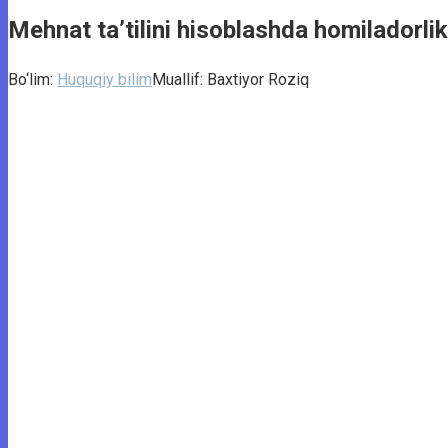
Mehnat taʼtilini hisoblashda homiladorli
Bo‘lim:
Huquqiy bilim
Muallif:
Baxtiyor Roziq