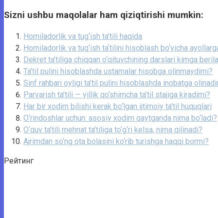
Sizni ushbu maqolalar ham qiziqtirishi mumkin:
Homiladorlik va tug‘ish ta’tili haqida
Homiladorlik va tug‘ish taʼtilini hisoblash bo‘yicha ayollar
Dekret ta’tiliga chiqqan o‘qituvchining darslari kimga beril
Ta’til pulini hisoblashda ustamalar hisobga olinmaydimi?
Sinf rahbari oyligi ta’til pulini hisoblashda inobatga olinad
Parvarish ta’tili — yillik qo‘shimcha ta’til stajiga kiradimi?
Har bir xodim bilishi kerak bo‘lgan ijtimoiy ta’til huquqlari
O‘rindoshlar uchun: asosiy xodim qaytganda nima bo‘ladi?
O‘quv ta’tili mehnat ta’tiliga to‘g‘ri kelsa, nima qilinadi?
Ajrimdan so‘ng ota bolasini ko‘rib turishga haqqi bormi?
Рейтинг