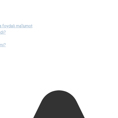
ga foydali maʼlumot
adi?
imi?