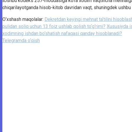
❗️Ushbu kodeks 257-moddasiga ko‘ra xodim vaqtincha mehnatga qo
chiqarilayotganda hisob-kitob davridan vaqt, shuningdek ushbu
O‘xshash maqolalar:
Dekretdan keyingi mehnat taʼtilini hisoblash
pulidan soliq uchun 13 foiz ushlab qolish to‘g‘rimi?
Xususiyda i
xodimning ishdan bo‘shatish nafaqasi qanday hisoblanadi?
Telegramda o‘qish