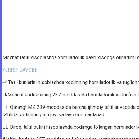
Mexnat tatili xisoblashda xomiladorlik davri xisobga olinadimi
YuRIST JAVOBI
:
✅ Ta’til kunlarini hisoblashda xodimning homiladorlik va tug‘ish ta
📝Mehnat kodeksining 237-moddasida homiladorlik va tug‘ish ta’tillar
💁‍♂ Qarang! MK 239-moddasida barcha ijtimoiy ta’tillar vaqtid
ta’tilida xodimning ish joyi va lavozimi saqlanadi.
🙅‍♂️ Biroq, ta’til pulini hisoblashda xodimga to‘langan homiladorlik