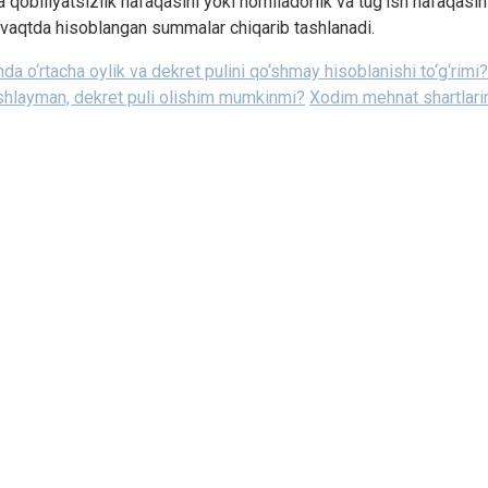
biliyatsizlik nafaqasini yoki homiladorlik va tug‘ish nafaqasini
 vaqtda hisoblangan summalar chiqarib tashlanadi.
da o‘rtacha oylik va dekret pulini qo‘shmay hisoblanishi to‘g‘rimi?
shlayman, dekret puli olishim mumkinmi?
Xodim mehnat shartlarini