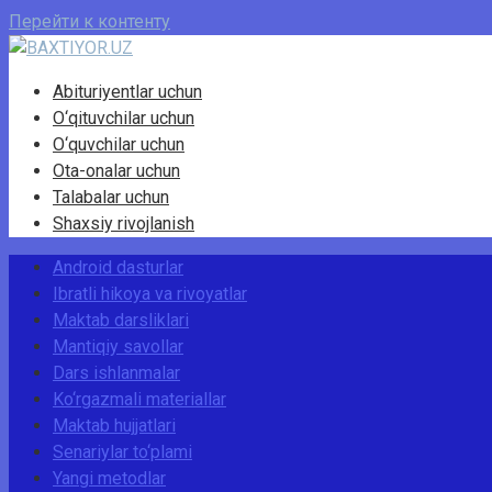
Перейти к контенту
Abituriyentlar uchun
O‘qituvchilar uchun
O‘quvchilar uchun
Ota-onalar uchun
Talabalar uchun
Shaxsiy rivojlanish
Android dasturlar
Ibratli hikoya va rivoyatlar
Maktab darsliklari
Mantiqiy savollar
Dars ishlanmalar
Ko‘rgazmali materiallar
Maktab hujjatlari
Senariylar to‘plami
Yangi metodlar