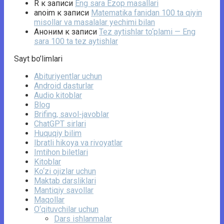
R
к записи
Eng sara Ezop masallari
anoim
к записи
Matematika fanidan 100 ta qiyin
misollar va masalalar yechimi bilan
Аноним
к записи
Tez aytishlar to‘plami — Eng
sara 100 ta tez aytishlar
Sayt bo’limlari
Abituriyentlar uchun
Android dasturlar
Audio kitoblar
Blog
Brifing, savol-javoblar
ChatGPT sirlari
Huquqiy bilim
Ibratli hikoya va rivoyatlar
Imtihon biletlari
Kitoblar
Ko‘zi ojizlar uchun
Maktab darsliklari
Mantiqiy savollar
Maqollar
O‘qituvchilar uchun
Dars ishlanmalar