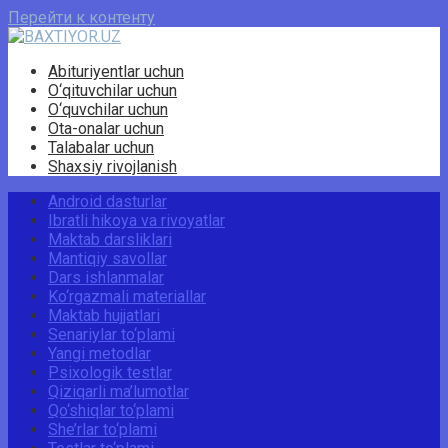
Перейти к контенту
Abituriyentlar uchun
O‘qituvchilar uchun
O‘quvchilar uchun
Ota-onalar uchun
Talabalar uchun
Shaxsiy rivojlanish
Android dasturlar
Ibratli hikoya va rivoyatlar
Maktab darsliklari
Mantiqiy savollar
Dars ishlanmalar
Ko‘rgazmali materiallar
Maktab hujjatlari
Senariylar to‘plami
Yangi metodlar
Psixologik testlar
Qiziqarli ma’lumotlar
Qo‘shiqlar to‘plami
She’rlar to‘plami