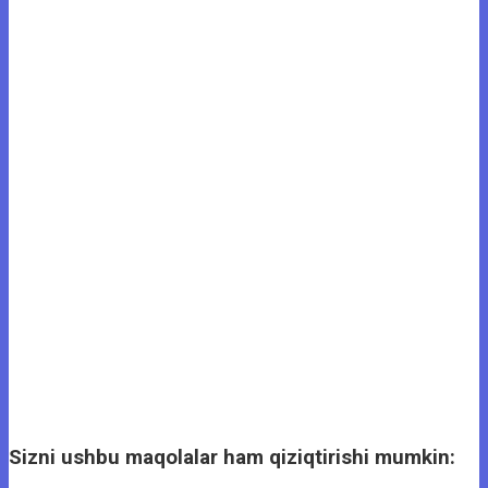
Sizni ushbu maqolalar ham qiziqtirishi mumkin: