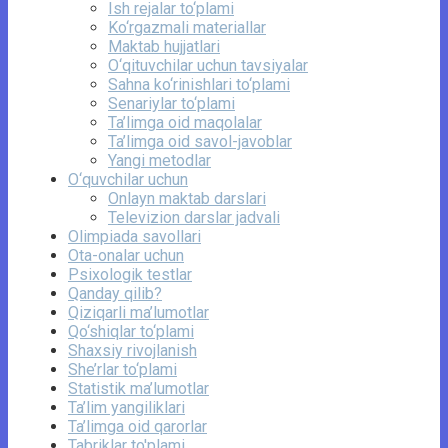
Ish rejalar to‘plami
Ko‘rgazmali materiallar
Maktab hujjatlari
O‘qituvchilar uchun tavsiyalar
Sahna ko‘rinishlari to‘plami
Senariylar to‘plami
Ta’limga oid maqolalar
Ta’limga oid savol-javoblar
Yangi metodlar
O‘quvchilar uchun
Onlayn maktab darslari
Televizion darslar jadvali
Olimpiada savollari
Ota-onalar uchun
Psixologik testlar
Qanday qilib?
Qiziqarli ma’lumotlar
Qo‘shiqlar to‘plami
Shaxsiy rivojlanish
She’rlar to‘plami
Statistik ma’lumotlar
Ta’lim yangiliklari
Ta’limga oid qarorlar
Tabriklar to'plami