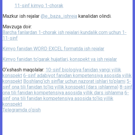
11-sinf kimyo 1-chorak
Mazkur ish rejalar
@e_baza_ishreja
kanalidan olindi.
Mavzuga doir:
Barcha fanlardan 1-chorak ish rejalari kundalik.com uchun 1-
11-sinf
Kimyo fanidan WORD EXCEL formatda ish rejalar
Kimyo fanidan to‘garak hujjatlari, konspekt va ish rejalar
O‘xshash maqolalar:
10-sinf biologiya fanidan yangi yillik
konspekt
6-sinf adabiyot fanidan kompetensiya asosida yillik
konspekt
Boshlang‘ich sinflar uchun nazorat ishlari to‘plami
5-
sinf ona tili fanidan to‘liq yillik konspekt (dars ishlanma)
8-sinf
ona tili fanidan kompetensiya asosida yillik dars ishlanma
6-
sinf ona tili fanidan kompetensiya asosida to‘liq yillik
konspekt
Telegramda o‘qish