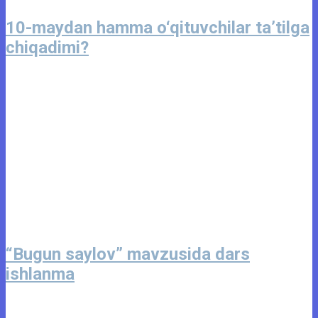
10-maydan hamma o‘qituvchilar ta’tilga
chiqadimi?
“Bugun saylov” mavzusida dars
ishlanma