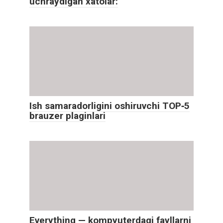
uchraydigan xatolar:
Ish samaradorligini oshiruvchi TOP‑5
brauzer plaginlari
Everything — kompyuterdagi fayllarni