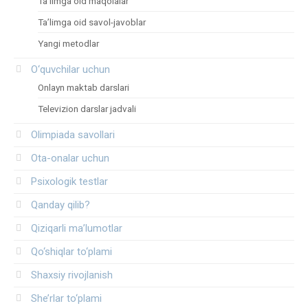
Ta’limga oid maqolalar
Ta’limga oid savol-javoblar
Yangi metodlar
O‘quvchilar uchun
Onlayn maktab darslari
Televizion darslar jadvali
Olimpiada savollari
Ota-onalar uchun
Psixologik testlar
Qanday qilib?
Qiziqarli ma’lumotlar
Qo‘shiqlar to‘plami
Shaxsiy rivojlanish
She’rlar to‘plami