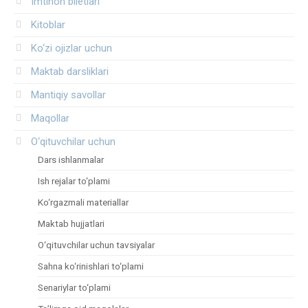
Imtihon biletlari
Kitoblar
Ko‘zi ojizlar uchun
Maktab darsliklari
Mantiqiy savollar
Maqollar
O‘qituvchilar uchun
Dars ishlanmalar
Ish rejalar to‘plami
Ko‘rgazmali materiallar
Maktab hujjatlari
O‘qituvchilar uchun tavsiyalar
Sahna ko‘rinishlari to‘plami
Senariylar to‘plami