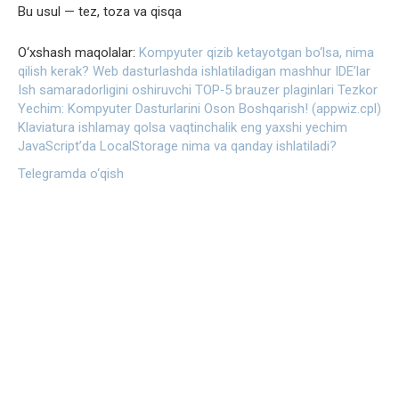
Bu usul — tez, toza va qisqa
O‘xshash maqolalar:
Kompyuter qizib ketayotgan bo‘lsa, nima
qilish kerak?
Web dasturlashda ishlatiladigan mashhur IDE’lar
Ish samaradorligini oshiruvchi TOP‑5 brauzer plaginlari
Tezkor
Yechim: Kompyuter Dasturlarini Oson Boshqarish! (appwiz.cpl)
Klaviatura ishlamay qolsa vaqtinchalik eng yaxshi yechim
JavaScript’da LocalStorage nima va qanday ishlatiladi?
Telegramda o‘qish