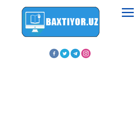
Перейти
к
контенту