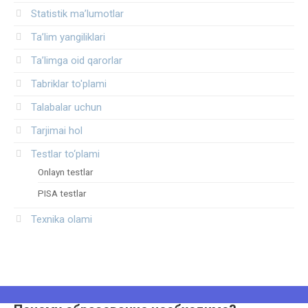
Statistik ma’lumotlar
Ta’lim yangiliklari
Ta’limga oid qarorlar
Tabriklar to'plami
Talabalar uchun
Tarjimai hol
Testlar to‘plami
Onlayn testlar
PISA testlar
Texnika olami