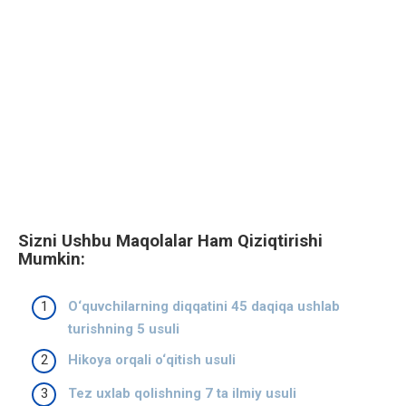
Sizni Ushbu Maqolalar Ham Qiziqtirishi
Mumkin:
O‘quvchilarning diqqatini 45 daqiqa ushlab
turishning 5 usuli
Hikoya orqali o‘qitish usuli
Tez uxlab qolishning 7 ta ilmiy usuli