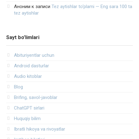
Аноним
к записи
Tez aytishlar to‘plami — Eng sara 100 ta
tez aytishlar
Sayt bo’limlari
Abituriyentlar uchun
Android dasturlar
Audio kitoblar
Blog
Brifing, savol-javoblar
ChatGPT sirlari
Huquqiy bilim
Ibratli hikoya va rivoyatlar