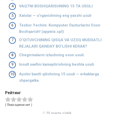
VAQTNI BOSHQARISHNING 15 TA USULI
Xatolar — o‘rganishning eng yaxshi usuli
Tezkor Yechim: Kompyuter Dasturlarini Oson
Boshqarish! (appwiz.cpl)
O‘QITUVCHINING QISQA VA UZOQ MUDDATLI
REJALARI QANDAY BO‘LISHI KERAK?
Chegirmalarni izlashning oson usuli.
Insult xavfini kamaytirishning beshta usuli
Ayolni baxtli qilishning 15 usuli — erkaklarga
shpargalka
Рейтинг
( Пока оценок нет )
20 marta o'qildi