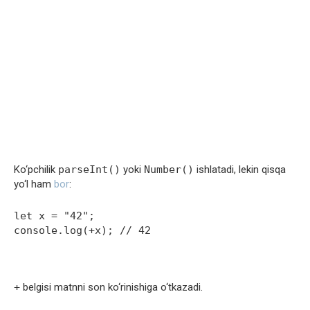
Ko‘pchilik
parseInt()
yoki
Number()
ishlatadi, lekin qisqa
yo‘l ham
bor
:
console.log(+x); // 42
+
belgisi matnni son ko‘rinishiga o‘tkazadi.