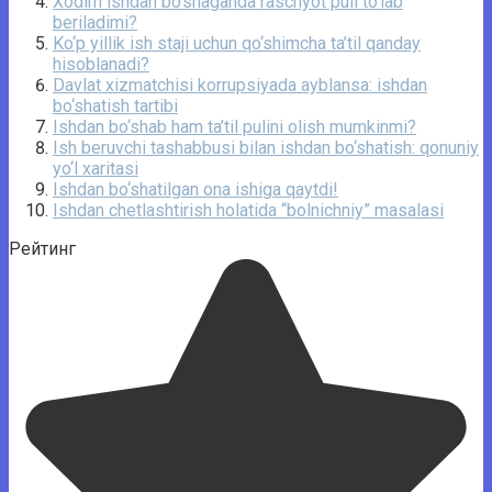
Xodim ishdan bo‘shaganda raschyot puli to‘lab
beriladimi?
Ko‘p yillik ish staji uchun qo‘shimcha ta’til qanday
hisoblanadi?
Davlat xizmatchisi korrupsiyada ayblansa: ishdan
bo‘shatish tartibi
Ishdan bo‘shab ham ta’til pulini olish mumkinmi?
Ish beruvchi tashabbusi bilan ishdan bo‘shatish: qonuniy
yo‘l xaritasi
Ishdan bo‘shatilgan ona ishiga qaytdi!
Ishdan chetlashtirish holatida “bolnichniy” masalasi
Рейтинг