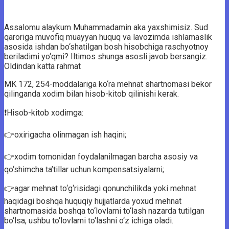
Assalomu alaykum Muhammadamin aka yaxshimisiz. Sud
qaroriga muvofiq muayyan huquq va lavozimda ishlamaslik
asosida ishdan bo‘shatilgan bosh hisobchiga raschyotnoy
beriladimi yo‘qmi? Iltimos shunga asosli javob bersangiz.
Oldindan katta rahmat
MK 172, 254-moddalariga ko‘ra mehnat shartnomasi bekor
qilinganda xodim bilan hisob-kitob qilinishi kerak.
❗️Hisob-kitob xodimga:
👉oxirigacha olinmagan ish haqini;
👉xodim tomonidan foydalanilmagan barcha asosiy va
qo‘shimcha ta’tillar uchun kompensatsiyalarni;
👉agar mehnat to‘g‘risidagi qonunchilikda yoki mehnat
haqidagi boshqa huquqiy hujjatlarda yoxud mehnat
shartnomasida boshqa to‘lovlarni to‘lash nazarda tutilgan
bo‘lsa, ushbu to‘lovlarni to‘lashni o‘z ichiga oladi.