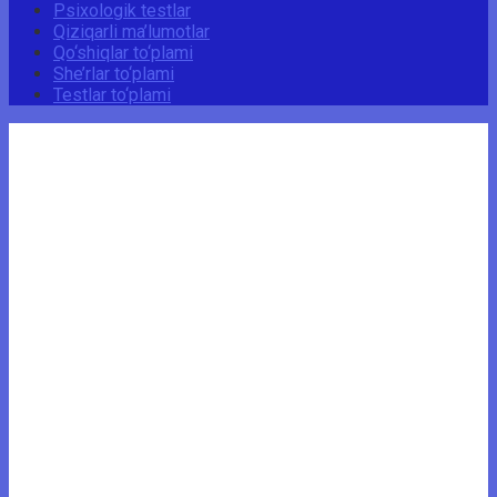
Psixologik testlar
Qiziqarli ma’lumotlar
Qo‘shiqlar to‘plami
She’rlar to‘plami
Testlar to‘plami