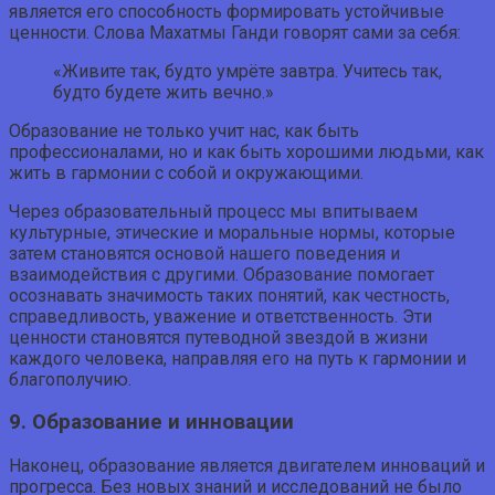
является его способность формировать устойчивые
ценности. Слова Махатмы Ганди говорят сами за себя:
«Живите так, будто умрёте завтра. Учитесь так,
будто будете жить вечно.»
Образование не только учит нас, как быть
профессионалами, но и как быть хорошими людьми, как
жить в гармонии с собой и окружающими.
Через образовательный процесс мы впитываем
культурные, этические и моральные нормы, которые
затем становятся основой нашего поведения и
взаимодействия с другими. Образование помогает
осознавать значимость таких понятий, как честность,
справедливость, уважение и ответственность. Эти
ценности становятся путеводной звездой в жизни
каждого человека, направляя его на путь к гармонии и
благополучию.
9. Образование и инновации
Наконец, образование является двигателем инноваций и
прогресса. Без новых знаний и исследований не было