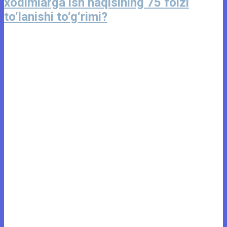
xodimlarga ish haqisining 75 foizi
to‘lanishi to‘g‘rimi?