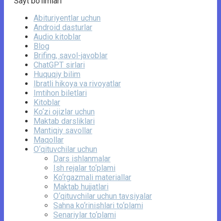
Sayt bo’limlari
Abituriyentlar uchun
Android dasturlar
Audio kitoblar
Blog
Brifing, savol-javoblar
ChatGPT sirlari
Huquqiy bilim
Ibratli hikoya va rivoyatlar
Imtihon biletlari
Kitoblar
Ko‘zi ojizlar uchun
Maktab darsliklari
Mantiqiy savollar
Maqollar
O‘qituvchilar uchun
Dars ishlanmalar
Ish rejalar to‘plami
Ko‘rgazmali materiallar
Maktab hujjatlari
O‘qituvchilar uchun tavsiyalar
Sahna ko‘rinishlari to‘plami
Senariylar to‘plami