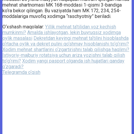
mehnat shartnomasi MK 168-moddasi 1-qismi 3-bandiga
ko‘ra bekor qilingan. Bu vaziyatda ham MK 172, 234, 254-
moddalariga muvofiq xodimga “raschyotniy” beriladi.
O‘xshash maqolalar:
Yillik mehnat ta’tilidan voz kechish
mumkinmi?
Amalda ishlayotgan, lekin buyruqsiz xodimga
oylik masalasi
Dekretdan keyingi mehnat taʼtilini hisoblashda
o‘rtacha oylik va dekret pulini qo‘shmay hisoblanishi to‘g‘rimi?
Xodim mehnat shartlarini o‘zgartirishni talab qilishga haqlimi?
Ixtiyoriy-majburiy rotatsiya uchun ariza yozishni talab qilish
to‘g‘rimi?
Xodim yangi pasport olganda ish hujjatlari qanday
o‘zgaradi?
Telegramda o‘qish