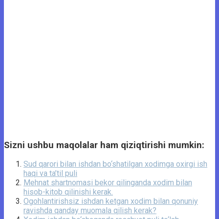
Sizni ushbu maqolalar ham qiziqtirishi mumkin:
Sud qarori bilan ishdan bo‘shatilgan xodimga oxirgi ish
haqi va ta’til puli
Mehnat shartnomasi bekor qilinganda xodim bilan
hisob-kitob qilinishi kerak.
Ogohlantirishsiz ishdan ketgan xodim bilan qonuniy
ravishda qanday muomala qilish kerak?