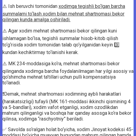
⚠️ Ish beruvchi tomonidan
xodimga tegishli bo‘lgan barcha
summalarni to‘lash xodim bilan mehnat shartnomasi bekor
qilingan kunda amalga oshiriladi.
⚠️ Agar xodim mehnat shartnomasi bekor qilingan kuni
ishlamagan bo‘lsa, tegishli summalar hisob-kitob qilish
to‘g‘risida xodim tomonidan talab qo‘yilganidan keyin 3️⃣
kundan kechiktirmay to‘lanishi kerak.
⚠️ MK 234-moddasiga ko‘ra, mehnat shartnomasi bekor
qilinganda xodimga barcha foydalanilmagan har yilgi asosiy va
qo‘shimcha mehnat ta’tillari uchun pulli kompensatsiya
to‘lanadi.
❗️Demak, mehnat shartnomasi xodimning aybli harakatlari
(harakatsizligi) tufayli (MK 161-moddasi ikkinchi qismining 4
va 5-bandlari), xodim vafot etganligi, xodim ozodlikdan
mahrum qilinganligi va boshqa har qanday asosga ko‘ra bekor
qilinsa, xodimga “raschyotniy” beriladi.
✅ Savolda so‘ralgan holat bo‘yicha, xodim Jinoyat kodeksi 45-
moddasi bo‘yicha muayyan huquqdan mahrum qilingan hamda