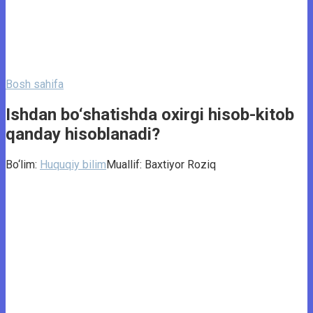
Bosh sahifa
Ishdan bo‘shatishda oxirgi hisob-kitob
qanday hisoblanadi?
Bo‘lim:
Huquqiy bilim
Muallif:
Baxtiyor Roziq