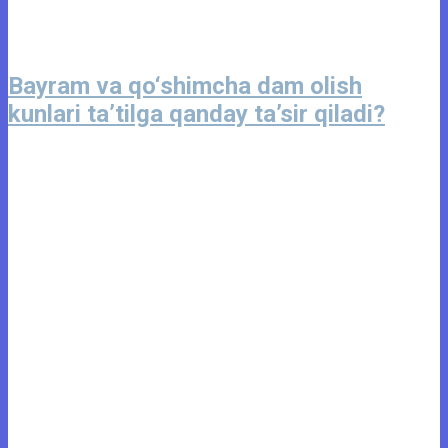
Bayram va qo‘shimcha dam olish
kunlari ta’tilga qanday ta’sir qiladi?