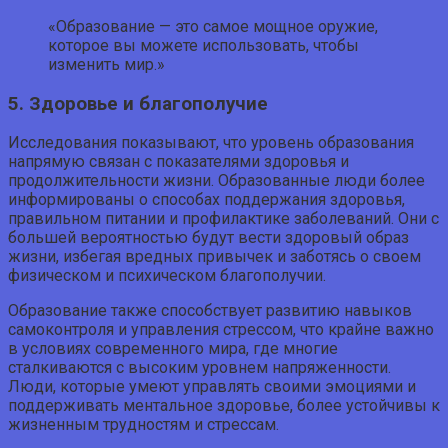
«Образование — это самое мощное оружие,
которое вы можете использовать, чтобы
изменить мир.»
5. Здоровье и благополучие
Исследования показывают, что уровень образования
напрямую связан с показателями здоровья и
продолжительности жизни. Образованные люди более
информированы о способах поддержания здоровья,
правильном питании и профилактике заболеваний. Они с
большей вероятностью будут вести здоровый образ
жизни, избегая вредных привычек и заботясь о своем
физическом и психическом благополучии.
Образование также способствует развитию навыков
самоконтроля и управления стрессом, что крайне важно
в условиях современного мира, где многие
сталкиваются с высоким уровнем напряженности.
Люди, которые умеют управлять своими эмоциями и
поддерживать ментальное здоровье, более устойчивы к
жизненным трудностям и стрессам.