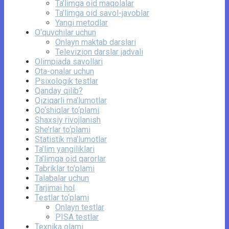
Ta’limga oid maqolalar
Ta’limga oid savol-javoblar
Yangi metodlar
O‘quvchilar uchun
Onlayn maktab darslari
Televizion darslar jadvali
Olimpiada savollari
Ota-onalar uchun
Psixologik testlar
Qanday qilib?
Qiziqarli ma’lumotlar
Qo‘shiqlar to‘plami
Shaxsiy rivojlanish
She’rlar to‘plami
Statistik ma’lumotlar
Ta’lim yangiliklari
Ta’limga oid qarorlar
Tabriklar to'plami
Talabalar uchun
Tarjimai hol
Testlar to‘plami
Onlayn testlar
PISA testlar
Texnika olami