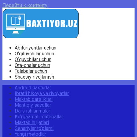
Перейти к контенту
Abituriyentlar uchun
O‘qituvchilar uchun
O‘quvchilar uchun
Ota-onalar uchun
Talabalar uchun
Shaxsiy rivojlanish
Android dasturlar
Ibratli hikoya va rivoyatlar
Maktab darsliklari
Mantiqiy savollar
Dars ishlanmalar
Ko‘rgazmali materiallar
Maktab hujjatlari
Senariylar to‘plami
Yangi metodlar