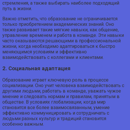
стремления, а также выбирать наиболее подходящий
путь в жизни.
Важно отметить, что образование не ограничивается
только приобретением академических знаний. Оно
также развивает такие мягкие навыки, как общение,
управление временем и работа в команде. Эти навыки
часто оказываются решающими в профессиональной
жизни, когда необходимо адаптироваться к быстро
меняющимся условиям и эффективно
взаимодействовать с коллегами и клиентами.
2. Социальная адаптация
Образование играет ключевую роль в процессе
социализации. Оно учит человека взаимодействовать с
другими людьми, работать в команде, уважать чужое
мнение и следовать нормам и правилам, принятым в
обществе. В условиях глобализации, когда мир
становится все более взаимосвязанным, умение
эффективно коммуницировать и сотрудничать с
людьми разных культур и традиций становится
особенно важным.