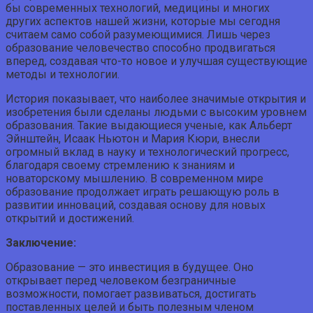
бы современных технологий, медицины и многих
других аспектов нашей жизни, которые мы сегодня
считаем само собой разумеющимися. Лишь через
образование человечество способно продвигаться
вперед, создавая что-то новое и улучшая существующие
методы и технологии.
История показывает, что наиболее значимые открытия и
изобретения были сделаны людьми с высоким уровнем
образования. Такие выдающиеся ученые, как Альберт
Эйнштейн, Исаак Ньютон и Мария Кюри, внесли
огромный вклад в науку и технологический прогресс,
благодаря своему стремлению к знаниям и
новаторскому мышлению. В современном мире
образование продолжает играть решающую роль в
развитии инноваций, создавая основу для новых
открытий и достижений.
Заключение:
Образование — это инвестиция в будущее. Оно
открывает перед человеком безграничные
возможности, помогает развиваться, достигать
поставленных целей и быть полезным членом