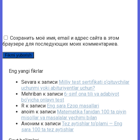
Сохранить моё имя, email и адрес сайта в этом
браузере для последующих моих комментариев.
Eng yangi fikrlar
Sevara
к записи
Milliy test sertifikati o‘qituvchilar
uchunmi yoki abituriyentlar uchun?
Mehriban
к записи
6-sinf ona tili va adabiyot
bo‘yicha onlayn test
R
к записи
Eng sara Ezop masallari
anoim
к записи
Matematika fanidan 100 ta qiyin
misollar va masalalar yechimi bilan
Аноним
к записи
Tez aytishlar to‘plami — Eng
sara 100 ta tez aytishlar