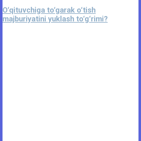
O‘qituvchiga to‘garak o‘tish
majburiyatini yuklash to‘g‘rimi?