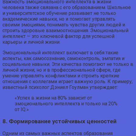
Важность эмоционального интеллекта в жизни
человека также связана с его образованием. Школьное
и университетское обучение развивает не только
академические навыки, но и помогает управлять
своими эмоциями, понимать чувства других людей и
строить здоровые взаимоотношения. Эмоциональный
интеллект — это ключевой фактор для успешной
карьеры и личной жизни.
Эмоциональный интеллект включает в себя такие
аспекты, как самосознание, самоконтроль, эмпатия и
социальные навыки. Эти качества помогают не только в
личной жизни, но и в профессиональной сфере, где
умение управлять конфликтами и строить крепкие
отношения с коллегами играет важную роль. К примеру,
известный психолог Дэниел Гоулман утверждает:
«Успех в жизни на 80% зависит от
эмоционального интеллекта и только на 20%
от IQ.»
8. Формирование устойчивых ценностей
Одним из самых важных аспектов образования