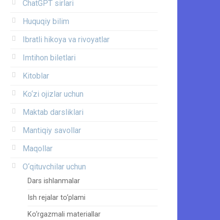
ChatGPT sirlari
Huquqiy bilim
Ibratli hikoya va rivoyatlar
Imtihon biletlari
Kitoblar
Ko‘zi ojizlar uchun
Maktab darsliklari
Mantiqiy savollar
Maqollar
O‘qituvchilar uchun
Dars ishlanmalar
Ish rejalar to‘plami
Ko‘rgazmali materiallar