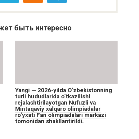
жет быть интересно
Yangi — 2026-yilda O‘zbekistonning
turli hududlarida o‘tkazilishi
rejalashtirilayotgan Nufuzli va
Mintaqaviy xalqaro olimpiadalar
ro‘yxati Fan olimpiadalari markazi
tomonidan shakllantirildi.