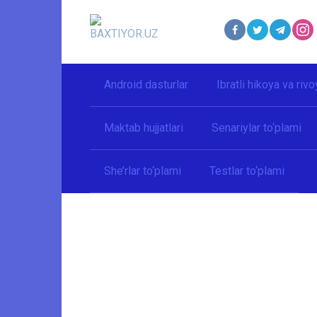
Перейти
к
контенту
Android dasturlar
Ibratli hikoya va rivo
Maktab hujjatlari
Senariylar to‘plami
She’rlar to‘plami
Testlar to‘plami