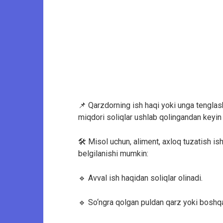
📌 Qarzdorning ish haqi yoki unga tenglas
miqdori soliqlar ushlab qolingandan key
🛠 Misol uchun, aliment, axloq tuzatish ish
belgilanishi mumkin:
🔹 Avval ish haqidan soliqlar olinadi.
🔹 So‘ngra qolgan puldan qarz yoki boshqa