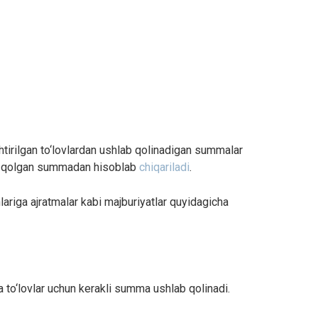
htirilgan to‘lovlardan ushlab qolinadigan summalar
in qolgan summadan hisoblab
chiqariladi
.
lariga ajratmalar kabi majburiyatlar quyidagicha
 to‘lovlar uchun kerakli summa ushlab qolinadi.