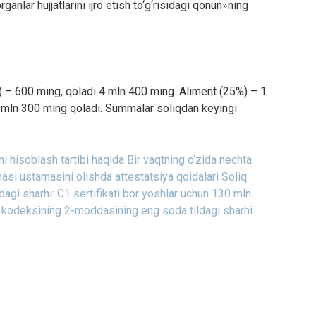
anlar hujjatlarini ijro etish to‘g‘risidagi qonun»ning
) – 600 ming, qoladi 4 mln 400 ming. Aliment (25%) – 1
 mln 300 ming qoladi. Summalar soliqdan keyingi
ni hisoblash tartibi haqida
Bir vaqtning o‘zida nechta
asi ustamasini olishda attestatsiya qoidalari
Soliq
agi sharhi:
C1 sertifikati bor yoshlar uchun 130 mln
 kodeksining 2-moddasining eng soda tildagi sharhi