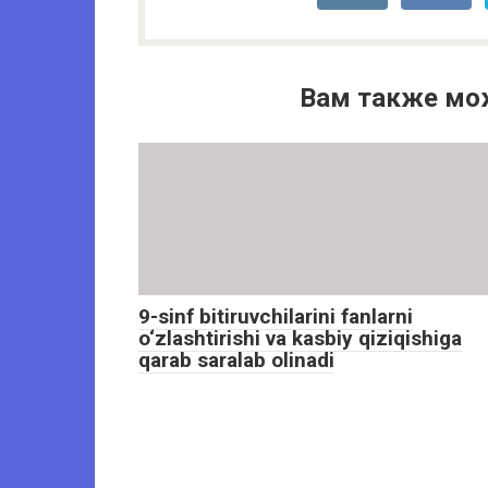
Вам также мо
9-sinf bitiruvchilarini fanlarni
o‘zlashtirishi va kasbiy qiziqishiga
qarab saralab olinadi