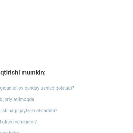
qtirishi mumkin:
igidan to‘lov qanday ushlab qolinadi?
ib joriy etilmoqda
 ish haqi qaytarib olinadimi?
il olish mumkinmi?