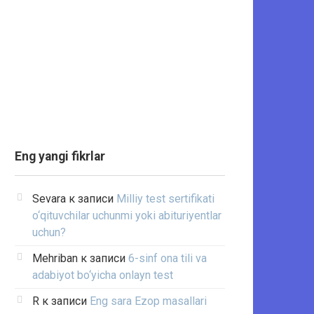
Eng yangi fikrlar
Sevara
к записи
Milliy test sertifikati
o‘qituvchilar uchunmi yoki abituriyentlar
uchun?
Mehriban
к записи
6-sinf ona tili va
adabiyot bo‘yicha onlayn test
R
к записи
Eng sara Ezop masallari