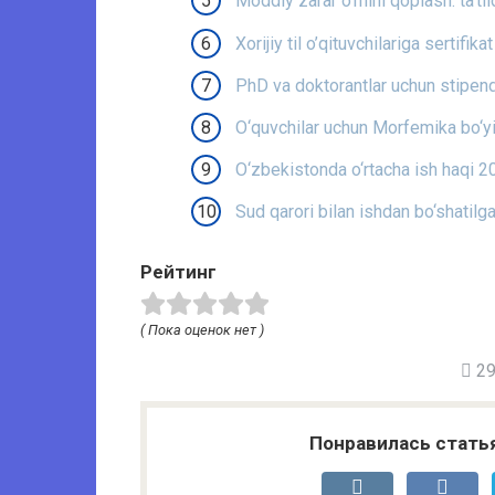
Moddiy zarar o‘rnini qoplash: ta’til
Xorijiy til o’qituvchilariga sertifik
PhD va doktorantlar uchun stipendi
O‘quvchilar uchun Morfemika bo‘y
O‘zbekistonda o‘rtacha ish haqi 2
Sud qarori bilan ishdan bo‘shatilga
Рейтинг
( Пока оценок нет )
29 
Понравилась стать