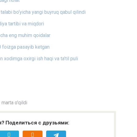
dagi holat
at talabi bo‘yicha yangi buyruq qabul qilindi
ya tartibi va miqdori
icha eng muhim qoidalar
0 foizga pasayib ketgan
n xodimga oxirgi ish haqi va ta’til puli
marta o'qildi
я? Поделиться с друзьями: