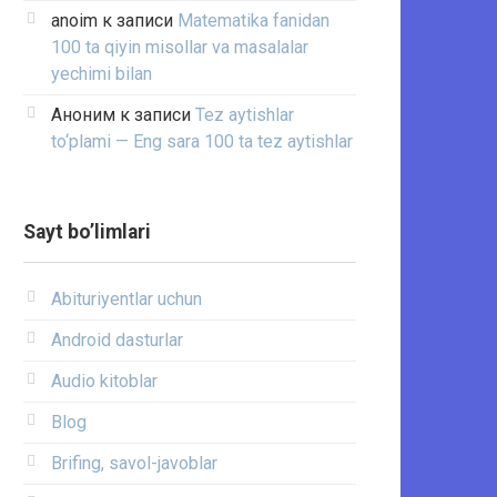
anoim
к записи
Matematika fanidan
100 ta qiyin misollar va masalalar
yechimi bilan
Аноним
к записи
Tez aytishlar
to‘plami — Eng sara 100 ta tez aytishlar
Sayt bo’limlari
Abituriyentlar uchun
Android dasturlar
Audio kitoblar
Blog
Brifing, savol-javoblar