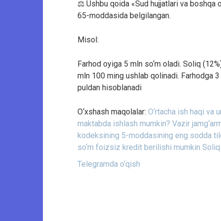
⚖️ Ushbu qoida «Sud hujjatlari va boshqa org
65-moddasida belgilangan.
Misol:
Farhod oyiga 5 mln so‘m oladi. Soliq (12%
mln 100 ming ushlab qolinadi. Farhodga 3
puldan hisoblanadi
O‘xshash maqolalar:
O‘rtacha ish haqi va u
maktabda ishlash mumkin?
Vazir jamg‘arm
kodeksining 5-moddasining eng sodda tild
so‘m foizsiz kredit berilishi mumkin
Soliq
Telegramda o‘qish