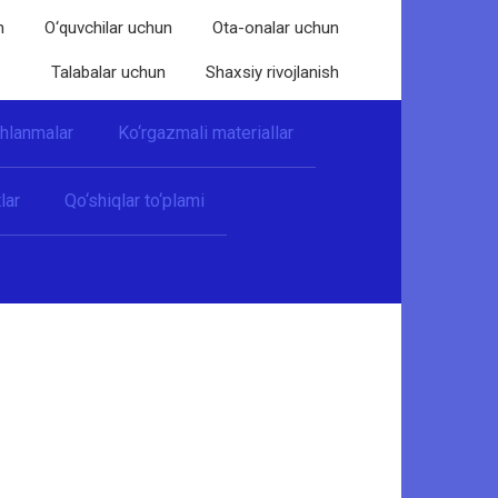
n
O‘quvchilar uchun
Ota-onalar uchun
Talabalar uchun
Shaxsiy rivojlanish
shlanmalar
Ko‘rgazmali materiallar
lar
Qo‘shiqlar to‘plami