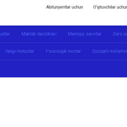
Abituriyentlar uchun
O‘qituvchilar uchu
yatlar
Maktab darsliklari
Mantiqiy savollar
Dars i
Yangi metodlar
Psixologik testlar
Qiziqarli ma’lumot