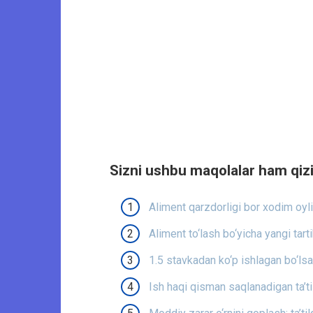
Sizni ushbu maqolalar ham qizi
Aliment qarzdorligi bor xodim oyl
Aliment to‘lash bo‘yicha yangi tart
1.5 stavkadan ko‘p ishlagan bo‘lsa
Ish haqi qisman saqlanadigan ta’t