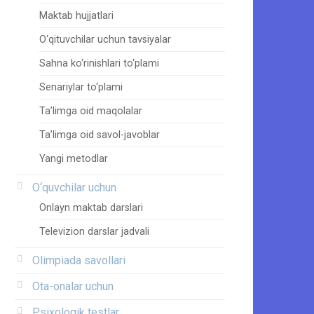
Maktab hujjatlari
O‘qituvchilar uchun tavsiyalar
Sahna ko‘rinishlari to‘plami
Senariylar to‘plami
Ta’limga oid maqolalar
Ta’limga oid savol-javoblar
Yangi metodlar
O‘quvchilar uchun
Onlayn maktab darslari
Televizion darslar jadvali
Olimpiada savollari
Ota-onalar uchun
Psixologik testlar