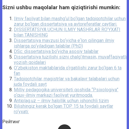
Sizni ushbu maqolalar ham qiziqtirishi mumkin:
Ilmiy faoliyat bilan mashg‘ul bo‘lgan tadqiqotchilar uchun
zarur bo‘lgan dissertatsiya va avtoreferatlar caytlari.
DISSERTATSIYA UCHUN ILMIY NASHRLAR RO’YXATI
bilan TANISHING
Dissertatsiya mavzusi bo‘yicha eʼlon qilingan ilmiy
ishlarga qo‘yiladigan talablar (PhD)
DSc: dissertatsiya bo‘yicha asosiy talablar
Dissertatsiya tuzilishi sizni chalg‘itmasin, muvaffaqiyatli
yozish qoidalari
O‘zbekiston maktablarida o‘rgatilishi zarur bo‘lgan 6 ta
fan
Tadqiqotchilar, magistrlar va bakalavr talabalari uchun
juda foydali sayt
Milliy pedagogika universiteti qoshida “Psixologiya”
o‘quv-ilmiy markazi faoliyat yuritmoqda.
Antiplag.uz – ilmiy halollik uchun ishonchli tizim
Bilishingiz kerak bo‘lgan TOP 15 ta foydali saytlar
ro‘yxati:
Рейтинг