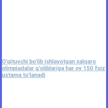
O‘qituvchi bo‘lib ishlayotgan xalqaro
olimpiadalar g‘oliblariga har oy 150 foiz
ustama to‘lanadi