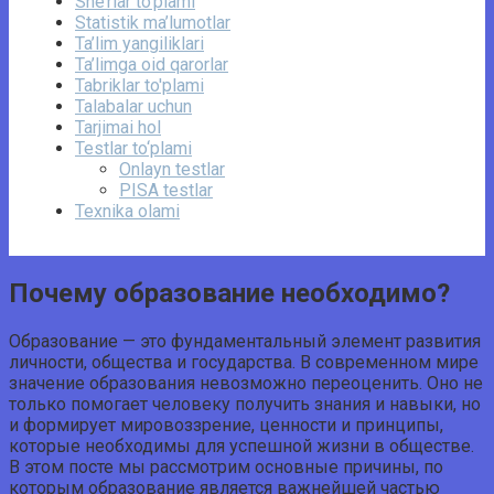
She’rlar to‘plami
Statistik ma’lumotlar
Ta’lim yangiliklari
Ta’limga oid qarorlar
Tabriklar to'plami
Talabalar uchun
Tarjimai hol
Testlar to‘plami
Onlayn testlar
PISA testlar
Texnika olami
Почему образование необходимо?
Образование — это фундаментальный элемент развития
личности, общества и государства. В современном мире
значение образования невозможно переоценить. Оно не
только помогает человеку получить знания и навыки, но
и формирует мировоззрение, ценности и принципы,
которые необходимы для успешной жизни в обществе.
В этом посте мы рассмотрим основные причины, по
которым образование является важнейшей частью