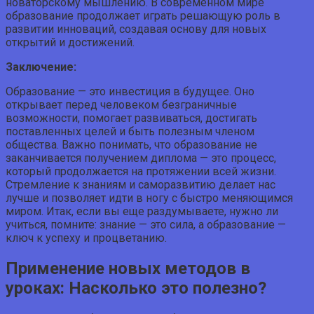
новаторскому мышлению. В современном мире
образование продолжает играть решающую роль в
развитии инноваций, создавая основу для новых
открытий и достижений.
Заключение:
Образование — это инвестиция в будущее. Оно
открывает перед человеком безграничные
возможности, помогает развиваться, достигать
поставленных целей и быть полезным членом
общества. Важно понимать, что образование не
заканчивается получением диплома — это процесс,
который продолжается на протяжении всей жизни.
Стремление к знаниям и саморазвитию делает нас
лучше и позволяет идти в ногу с быстро меняющимся
миром. Итак, если вы еще раздумываете, нужно ли
учиться, помните: знание — это сила, а образование —
ключ к успеху и процветанию.
Применение новых методов в
уроках: Насколько это полезно?