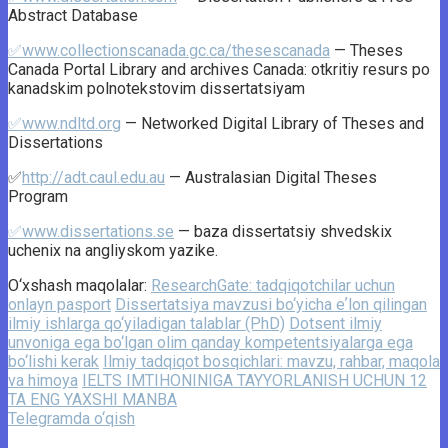
Abstract Database
✅www.collectionscanada.gc.ca/thesescanada
— Theses
Canada Portal Library and archives Canada: otkritiy resurs po
kanadskim polnotekstovim dissertatsiyam
✅www.ndltd.org
— Networked Digital Library of Theses and
Dissertations
✅
http://adt.caul.edu.au
— Australasian Digital Theses
Program
✅www.dissertations.se
— baza dissertatsiy shvedskix
uchenix na angliyskom yazike.
O‘xshash maqolalar:
ResearchGate: tadqiqotchilar uchun
onlayn pasport
Dissertatsiya mavzusi bo‘yicha eʼlon qilingan
ilmiy ishlarga qo‘yiladigan talablar (PhD)
Dotsent ilmiy
unvoniga ega bo‘lgan olim qanday kompetentsiyalarga ega
bo‘lishi kerak
Ilmiy tadqiqot bosqichlari: mavzu, rahbar, maqola
va himoya
IELTS IMTIHONINIGA TAYYORLANISH UCHUN 12
TA ENG YAXSHI MANBA
Telegramda o‘qish