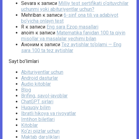
Sevara
к записи
Milliy test sertifikati o‘qituvchilar
uchunmi yoki abituriyentlar uchun?
Mehriban
к записи
6-sinf ona tili va adabiyot
bo‘yicha onlayn test
R
к записи
Eng sara Ezop masallari
anoim
к записи
Matematika fanidan 100 ta qiyin
misollar va masalalar yechimi bilan
Аноним
к записи
Tez aytishlar to‘plami — Eng
sara 100 ta tez aytishlar
Sayt bo’limlari
Abituriyentlar uchun
Android dasturlar
Audio kitoblar
Blog
Brifing, savol-javoblar
ChatGPT sirlari
Huquqiy bilim
Ibratli hikoya va rivoyatlar
Imtihon biletlari
Kitoblar
Ko‘zi ojizlar uchun
Maktab darsliklari