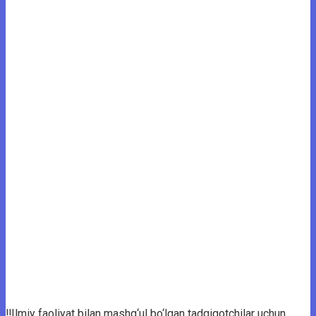
‼️Ilmiy faoliyat bilan mashg‘ul bo‘lgan tadqiqotchilar uchun