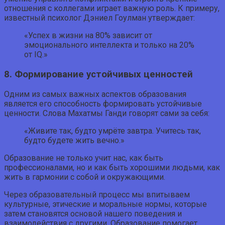
отношения с коллегами играет важную роль. К примеру,
известный психолог Дэниел Гоулман утверждает:
«Успех в жизни на 80% зависит от
эмоционального интеллекта и только на 20%
от IQ.»
8. Формирование устойчивых ценностей
Одним из самых важных аспектов образования
является его способность формировать устойчивые
ценности. Слова Махатмы Ганди говорят сами за себя:
«Живите так, будто умрёте завтра. Учитесь так,
будто будете жить вечно.»
Образование не только учит нас, как быть
профессионалами, но и как быть хорошими людьми, как
жить в гармонии с собой и окружающими.
Через образовательный процесс мы впитываем
культурные, этические и моральные нормы, которые
затем становятся основой нашего поведения и
взаимодействия с другими. Образование помогает