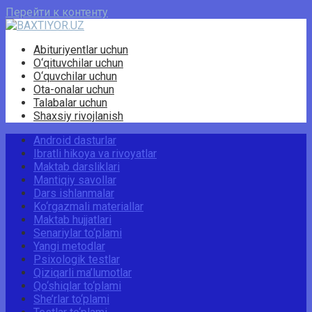
Перейти к контенту
Abituriyentlar uchun
O‘qituvchilar uchun
O‘quvchilar uchun
Ota-onalar uchun
Talabalar uchun
Shaxsiy rivojlanish
Android dasturlar
Ibratli hikoya va rivoyatlar
Maktab darsliklari
Mantiqiy savollar
Dars ishlanmalar
Ko‘rgazmali materiallar
Maktab hujjatlari
Senariylar to‘plami
Yangi metodlar
Psixologik testlar
Qiziqarli ma’lumotlar
Qo‘shiqlar to‘plami
She’rlar to‘plami