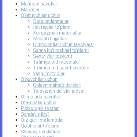
Mantiqiy savollar
Maqollar
O‘qituvchilar uchun
Dars ishlanmalar
Ish rejalar to‘plami
Ko‘rgazmali materiallar
Maktab hujjatlari
O‘qituvchilar uchun tavsiyalar
Sahna ko‘rinishlari to‘plami
Senariylar to‘plami
Ta’limga oid maqolalar
Ta’limga oid savol-javoblar
Yangi metodlar
O‘quvchilar uchun
Onlayn maktab darslari
Televizion darslar jadvali
Olimpiada savollari
Ota-onalar uchun
Psixologik testlar
Qanday qilib?
Qiziqarli ma’lumotlar
Qo‘shiqlar to‘plami
Shaxsiy rivojlanish