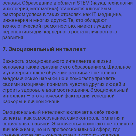
основы. Образование в области STEM (наука, технологии,
инженерия, математика) становится ключевым
фактором успеха в таких отраслях, как IT, медицина,
инженерия и многих других. Те, кто обладают
технологической грамотностью, имеют лучшие
перспективы для карьерного роста и личностного
развития.
7. Эмоциональный интеллект
Важность эмоционального интеллекта в жизни
человека также связана с его образованием. Школьное
и университетское обучение развивает не только
академические навыки, но и помогает управлять
своими эмоциями, понимать чувства других людей и
строить здоровые взаимоотношения. Эмоциональный
интеллект — это ключевой фактор для успешной
карьеры и личной жизни.
Эмоциональный интеллект включает в себя такие
аспекты, как самосознание, самоконтроль, эмпатия и
социальные навыки. Эти качества помогают не только в
личной жизни, но и в профессиональной сфере, где
умение управлять конфликтами и строить крепкие