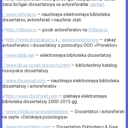
zarur bo‘lgan dissertatsiya va avtoreferatlar
caytlari
.
✅www.scholar.ru
— nauchnaya elektronnaya biblioteka:
dissertatsii, avtoreferati i nauchnie stati
✅
http://dibase.ru
— poisk avtoreferatov na
DiBase.ru
✅
http://www.disszakaz.ru
i
✅www.prorector.org
— zakaz
avtoreferatov i dissertatsiy s pomoshyu OOO «Prorektor»
✅www.dslib.net
— elektronnaya biblioteka dissertatsiy
✅www.lib.ua-ru.net/disser/ru.html
— bibliotechniy katalog
rossiyskix dissertatsiy
✅www.dissercat.com
— nauchnaya elektronnaya biblioteka
dissertatsiy i avtoreferatov
✅
http://www.dissforall.com
— platnaya elektronnaya
biblioteka dissertatsiy 2000-2015 gg.
✅www.childpsy.ru/dissertations/
— Dissertatsii i avtoreferati
na sayte «Detskaya psixologiya»
✅www.dissertation.com
— Dissertation Publishers & Free