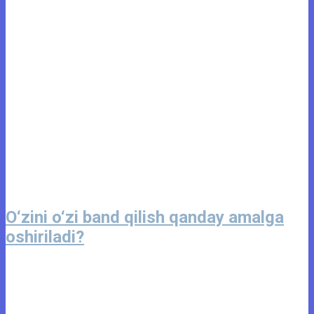
O‘zini o‘zi band qilish qanday amalga
oshiriladi?