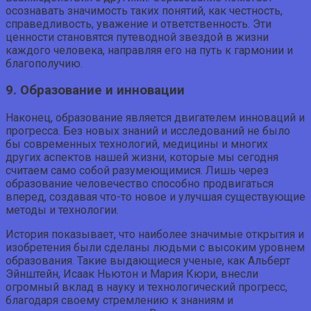
осознавать значимость таких понятий, как честность,
справедливость, уважение и ответственность. Эти
ценности становятся путеводной звездой в жизни
каждого человека, направляя его на путь к гармонии и
благополучию.
9. Образование и инновации
Наконец, образование является двигателем инноваций и
прогресса. Без новых знаний и исследований не было
бы современных технологий, медицины и многих
других аспектов нашей жизни, которые мы сегодня
считаем само собой разумеющимися. Лишь через
образование человечество способно продвигаться
вперед, создавая что-то новое и улучшая существующие
методы и технологии.
История показывает, что наиболее значимые открытия и
изобретения были сделаны людьми с высоким уровнем
образования. Такие выдающиеся ученые, как Альберт
Эйнштейн, Исаак Ньютон и Мария Кюри, внесли
огромный вклад в науку и технологический прогресс,
благодаря своему стремлению к знаниям и