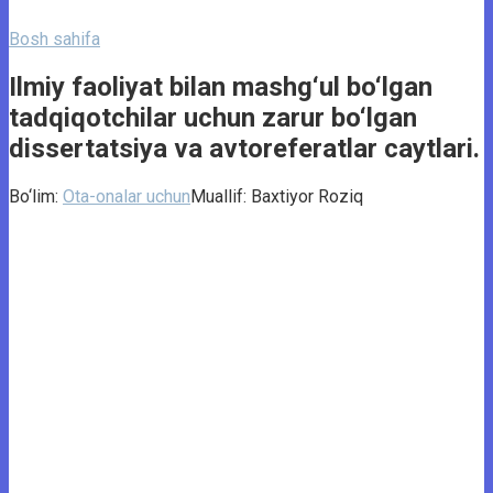
Bosh sahifa
Ilmiy faoliyat bilan mashg‘ul bo‘lgan
tadqiqotchilar uchun zarur bo‘lgan
dissertatsiya va avtoreferatlar caytlari.
Bo‘lim:
Ota-onalar uchun
Muallif:
Baxtiyor Roziq