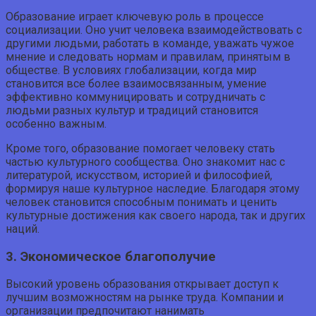
Образование играет ключевую роль в процессе
социализации. Оно учит человека взаимодействовать с
другими людьми, работать в команде, уважать чужое
мнение и следовать нормам и правилам, принятым в
обществе. В условиях глобализации, когда мир
становится все более взаимосвязанным, умение
эффективно коммуницировать и сотрудничать с
людьми разных культур и традиций становится
особенно важным.
Кроме того, образование помогает человеку стать
частью культурного сообщества. Оно знакомит нас с
литературой, искусством, историей и философией,
формируя наше культурное наследие. Благодаря этому
человек становится способным понимать и ценить
культурные достижения как своего народа, так и других
наций.
3. Экономическое благополучие
Высокий уровень образования открывает доступ к
лучшим возможностям на рынке труда. Компании и
организации предпочитают нанимать