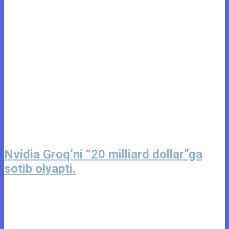
Nvidia Groq’ni “20 milliard dollar”ga
sotib olyapti.