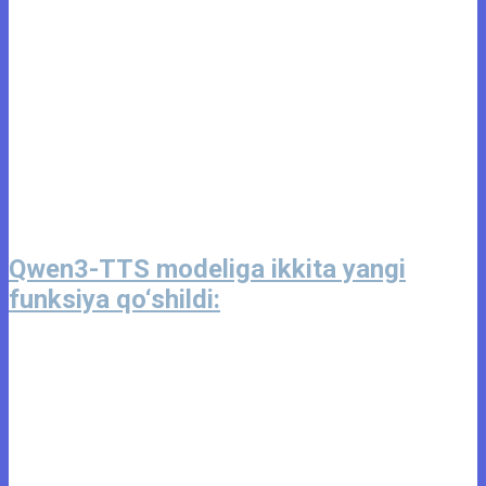
Qwen3-TTS modeliga ikkita yangi
funksiya qo‘shildi: