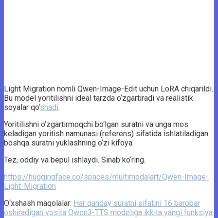
Light Migration nomli Qwen-Image-Edit uchun LoRA chiqarildi.
Bu model yoritilishni ideal tarzda o‘zgartiradi va realistik
soyalar qo‘
shadi
.
Yoritilishni o‘zgartirmoqchi bo‘lgan suratni va unga mos
keladigan yoritish namunasi (referens) sifatida ishlatiladigan
boshqa suratni yuklashning o‘zi kifoya.
Tez, oddiy va bepul ishlaydi. Sinab ko‘ring.
https://huggingface.co/spaces/multimodalart/Qwen-Image-
Light-Migration
O‘xshash maqolalar:
Har qanday suratni sifatini 16 barobar
oshiradigan vosita
Qwen3-TTS modeliga ikkita yangi funksiya