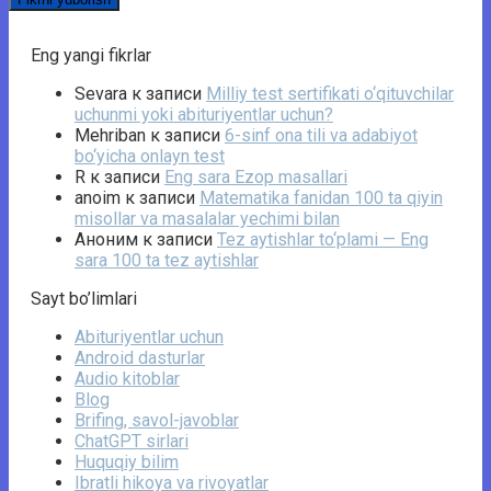
Eng yangi fikrlar
Sevara
к записи
Milliy test sertifikati o‘qituvchilar
uchunmi yoki abituriyentlar uchun?
Mehriban
к записи
6-sinf ona tili va adabiyot
bo‘yicha onlayn test
R
к записи
Eng sara Ezop masallari
anoim
к записи
Matematika fanidan 100 ta qiyin
misollar va masalalar yechimi bilan
Аноним
к записи
Tez aytishlar to‘plami — Eng
sara 100 ta tez aytishlar
Sayt bo’limlari
Abituriyentlar uchun
Android dasturlar
Audio kitoblar
Blog
Brifing, savol-javoblar
ChatGPT sirlari
Huquqiy bilim
Ibratli hikoya va rivoyatlar