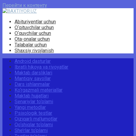
Перейти к контенту
Abituriyentlar uchun
O‘qituvchilar uchun
O‘quvchilar uchun
Ota-onalar uchun
Talabalar uchun
Shaxsiy rivojlanish
Android dasturlar
Ibratli hikoya va rivoyatlar
Maktab darsliklari
Mantiqiy savollar
Dars ishlanmalar
Ko‘rgazmali materiallar
Maktab hujjatlari
Senariylar to‘plami
Yangi metodlar
Psixologik testlar
Qiziqarli ma’lumotlar
Qo‘shiqlar to‘plami
She’rlar to‘plami