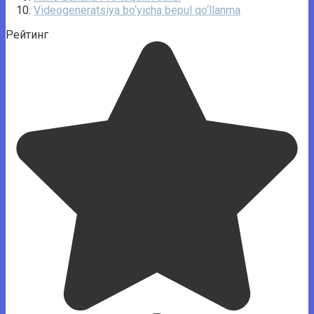
Videogeneratsiya bo‘yicha bepul qo‘llanma
Рейтинг