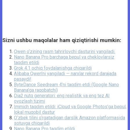
Sizni ushbu maqolalar ham qiziqtirishi mumkin:
Qwen o‘zining rasm tahrirlovchi dasturini yangiladi.
Nano Banana Pro barchaga bepul va cheklovlarsiz
taqdim etildi
Grok 4.1 ochiq foydalanishga chiqarildi
Alibaba Qwen’ni yangiladi — narxlar rekord darajada
pasaydi!
ByteDance Seedream 4’ni taqdim etdi (Google Nano
Banana’ga raqobatchi)
Dia2 nutq generatori: eng realistik va eng tez AI
ovozlash tizimi
Immich taqdim etildi: iCloud va Google Photos’ga bepul,
lokal muqobil dastur
O‘zbek tilini o‘rgatadigan darslik Amazon platformasida
sotuvga chiqarildi
Nano Banana Pro taqdim etildi