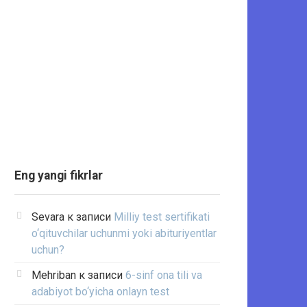
Eng yangi fikrlar
Sevara
к записи
Milliy test sertifikati
o‘qituvchilar uchunmi yoki abituriyentlar
uchun?
Mehriban
к записи
6-sinf ona tili va
adabiyot bo‘yicha onlayn test