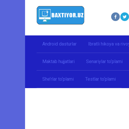
Перейти
к
контенту
Android dasturlar
Ibratli hikoya va rivo
Maktab hujjatlari
Senariylar to‘plami
She’rlar to‘plami
Testlar to‘plami