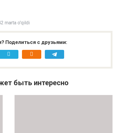
2 marta o'qildi
я? Поделиться с друзьями:
жет быть интересно