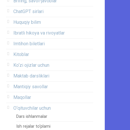
Brifing, savol-javoblar
ChatGPT sirlari
Huquqiy bilim
Ibratli hikoya va rivoyatlar
Imtihon biletlari
Kitoblar
Ko‘zi ojizlar uchun
Maktab darsliklari
Mantiqiy savollar
Maqollar
O‘qituvchilar uchun
Dars ishlanmalar
Ish rejalar to‘plami