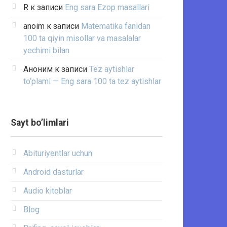
R
к записи
Eng sara Ezop masallari
anoim
к записи
Matematika fanidan
100 ta qiyin misollar va masalalar
yechimi bilan
Аноним
к записи
Tez aytishlar
to‘plami — Eng sara 100 ta tez aytishlar
Sayt bo’limlari
Abituriyentlar uchun
Android dasturlar
Audio kitoblar
Blog