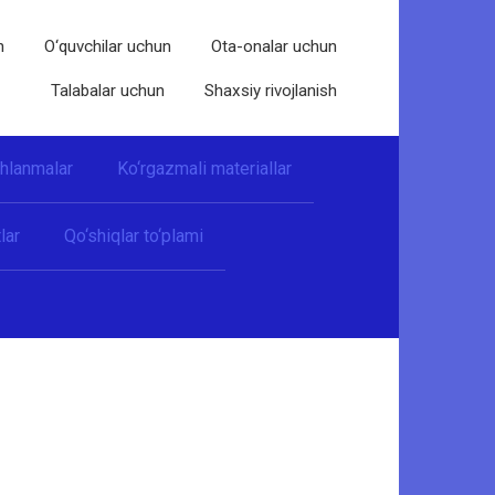
n
O‘quvchilar uchun
Ota-onalar uchun
Talabalar uchun
Shaxsiy rivojlanish
shlanmalar
Ko‘rgazmali materiallar
lar
Qo‘shiqlar to‘plami