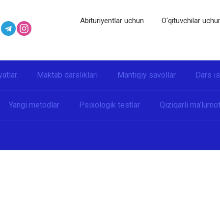
Abituriyentlar uchun
O‘qituvchilar uchu
yatlar
Maktab darsliklari
Mantiqiy savollar
Dars i
Yangi metodlar
Psixologik testlar
Qiziqarli ma’lumot