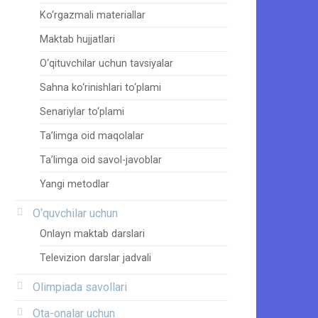
Ko‘rgazmali materiallar
Maktab hujjatlari
O‘qituvchilar uchun tavsiyalar
Sahna ko‘rinishlari to‘plami
Senariylar to‘plami
Ta’limga oid maqolalar
Ta’limga oid savol-javoblar
Yangi metodlar
O‘quvchilar uchun
Onlayn maktab darslari
Televizion darslar jadvali
Olimpiada savollari
Ota-onalar uchun