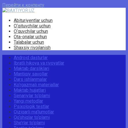
Перейти к контенту
Abituriyentlar uchun
O‘qituvchilar uchun
O‘quvchilar uchun
Ota-onalar uchun
Talabalar uchun
Shaxsiy rivojlanish
Android dasturlar
Ibratli hikoya va rivoyatlar
Maktab darsliklari
Mantiqiy savollar
Dars ishlanmalar
Ko‘rgazmali materiallar
Maktab hujjatlari
Senariylar to‘plami
Yangi metodlar
Psixologik testlar
Qiziqarli ma’lumotlar
Qo‘shiqlar to‘plami
She’rlar to‘plami