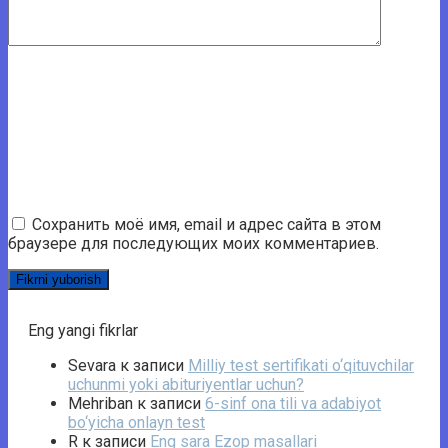
Сохранить моё имя, email и адрес сайта в этом
браузере для последующих моих комментариев.
Eng yangi fikrlar
Sevara
к записи
Milliy test sertifikati o‘qituvchilar
uchunmi yoki abituriyentlar uchun?
Mehriban
к записи
6-sinf ona tili va adabiyot
bo‘yicha onlayn test
R
к записи
Eng sara Ezop masallari