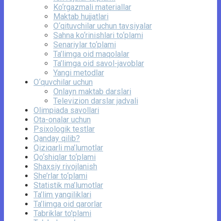
Ko‘rgazmali materiallar
Maktab hujjatlari
O‘qituvchilar uchun tavsiyalar
Sahna ko‘rinishlari to‘plami
Senariylar to‘plami
Ta’limga oid maqolalar
Ta’limga oid savol-javoblar
Yangi metodlar
O‘quvchilar uchun
Onlayn maktab darslari
Televizion darslar jadvali
Olimpiada savollari
Ota-onalar uchun
Psixologik testlar
Qanday qilib?
Qiziqarli ma’lumotlar
Qo‘shiqlar to‘plami
Shaxsiy rivojlanish
She’rlar to‘plami
Statistik ma’lumotlar
Ta’lim yangiliklari
Ta’limga oid qarorlar
Tabriklar to'plami