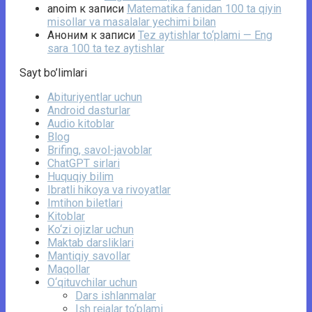
anoim
к записи
Matematika fanidan 100 ta qiyin
misollar va masalalar yechimi bilan
Аноним
к записи
Tez aytishlar to‘plami — Eng
sara 100 ta tez aytishlar
Sayt bo’limlari
Abituriyentlar uchun
Android dasturlar
Audio kitoblar
Blog
Brifing, savol-javoblar
ChatGPT sirlari
Huquqiy bilim
Ibratli hikoya va rivoyatlar
Imtihon biletlari
Kitoblar
Ko‘zi ojizlar uchun
Maktab darsliklari
Mantiqiy savollar
Maqollar
O‘qituvchilar uchun
Dars ishlanmalar
Ish rejalar to‘plami