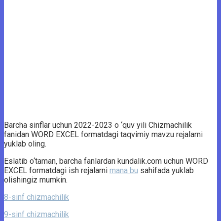
Barcha sinflar uchun 2022-2023 o ‘quv yili Chizmachilik
fanidan WORD EXCEL formatdagi taqvimiy mavzu rejalarni
yuklab oling.
Eslatib o‘taman, barcha fanlardan kundalik.com uchun WORD
EXCEL formatdagi ish rejalarni
mana bu
sahifada yuklab
olishingiz mumkin.
8-sinf chizmachilik
9-sinf chizmachilik