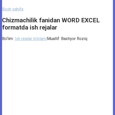
Bosh sahifa
Chizmachilik fanidan WORD EXCEL
formatda ish rejalar
Bo‘lim:
Ish rejalar to‘plami
Muallif:
Baxtiyor Roziq