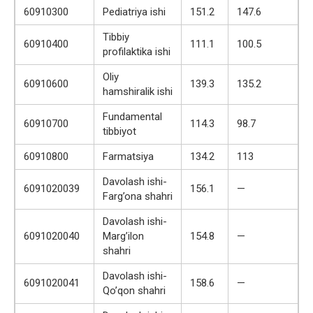
60910300
Pediatriya ishi
151.2
147.6
Tibbiy
60910400
111.1
100.5
profilaktika ishi
Oliy
60910600
139.3
135.2
hamshiralik ishi
Fundamental
60910700
114.3
98.7
tibbiyot
60910800
Farmatsiya
134.2
113
Davolash ishi-
6091020039
156.1
—
Farg’ona shahri
Davolash ishi-
6091020040
Marg’ilon
154.8
—
shahri
Davolash ishi-
6091020041
158.6
—
Qo’qon shahri