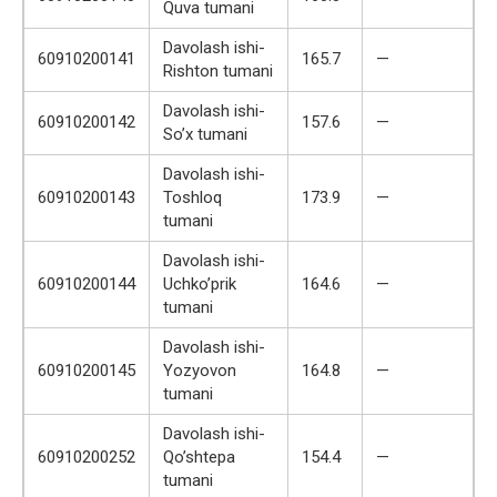
Quva tumani
Davolash ishi-
60910200141
165.7
—
Rishton tumani
Davolash ishi-
60910200142
157.6
—
So’x tumani
Davolash ishi-
60910200143
Toshloq
173.9
—
tumani
Davolash ishi-
60910200144
Uchko’prik
164.6
—
tumani
Davolash ishi-
60910200145
Yozyovon
164.8
—
tumani
Davolash ishi-
60910200252
Qo’shtepa
154.4
—
tumani