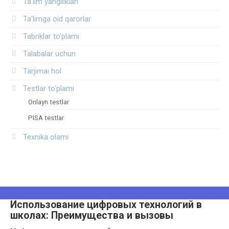
Ta’lim yangiliklari
Ta’limga oid qarorlar
Tabriklar to'plami
Talabalar uchun
Tarjimai hol
Testlar to‘plami
Onlayn testlar
PISA testlar
Texnika olami
Использование цифровых технологий в
школах: Преимущества и вызовы