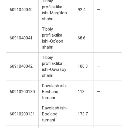
Tibbiy
profilaktika
6091040040
92.4
—
ishi-Marg’ilon
shahri
Tibbiy
profilaktika
6091040041
68.6
—
ishi-Qo’qon
shahri
Tibbiy
profilaktika
6091040042
106.3
—
ishi-Quvasoy
shahri
Davolash ishi-
60910200130
Beshariq
113
—
tumani
Davolash ishi-
60910200131
Bog’dod
173.7
—
tumani