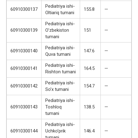
Pediatriya ishi-
60910300137
155.8
—
Oltiariq tumani
Pediatriya ishi-
60910300139
O’zbekiston
151
—
tumani
Pediatriya ishi-
60910300140
147.6
—
Quva tumani
Pediatriya ishi-
60910300141
164.5
—
Rishton tumani
Pediatriya ishi-
60910300142
154.7
—
So’x tumani
Pediatriya ishi-
60910300143
Toshloq
138.5
—
tumani
Pediatriya ishi-
60910300144
Uchko’prik
146.4
—
tumani