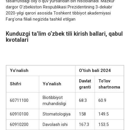
tasarrufidagi oliy oʻquv yurtlaridan biri hisoblanadi. Mazkur
dargor Oʻzbekiston Respublikasi Prezidentining 3-dekabr
2020-yilgi qarori asosida Toshkent tibbiyot akademiyasi
Fargʻona filiali negizida tashkil etilgan
Kunduzgi ta’lim o‘zbek tili kirish ballari, qabul
kvotalari
Yo’nalish
O’tish bali 2024
Davlat
To’lov
Shifri
Yo’nalish
granti
shartnoma
Biotibbiyot
60711100
68.3
60.9
muhandisligi
60910100
Stomatologiya
158
149.5
60910200
Davolash ishi
167.3
153.5