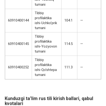
tumani
Tibbiy
profilaktika
60910400144
104.1
—
ishi-Uchko’prik
tumani
Tibbiy
profilaktika
60910400145
114.5
—
ishi-Yozyovon
tumani
Tibbiy
profilaktika
60910400252
111.3
—
ishi-Qo’shtepa
tumani
Kunduzgi ta’lim rus tili kirish ballari, qabul
kvotalari