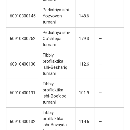
Pediatriya ishi-
60910300145
Yozyovon
148.6
—
tumani
Pediatriya ishi-
60910300252
Qo’shtepa
179.3
—
tumani
Tibbiy
profilaktika
60910400130
112.6
—
ishi-Beshariq
tumani
Tibbiy
profilaktika
60910400131
101.9
—
ishi-Bog’dod
tumani
Tibbiy
profilaktika
60910400132
114.6
—
ishi-Buvayda