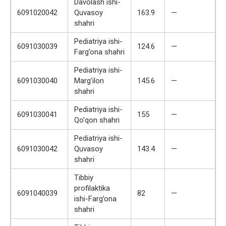
Davolash ishi-
6091020042
Quvasoy
163.9
—
shahri
Pediatriya ishi-
6091030039
124.6
—
Farg’ona shahri
Pediatriya ishi-
6091030040
Marg’ilon
145.6
—
shahri
Pediatriya ishi-
6091030041
155
—
Qo’qon shahri
Pediatriya ishi-
6091030042
Quvasoy
143.4
—
shahri
Tibbiy
profilaktika
6091040039
82
—
ishi-Farg’ona
shahri