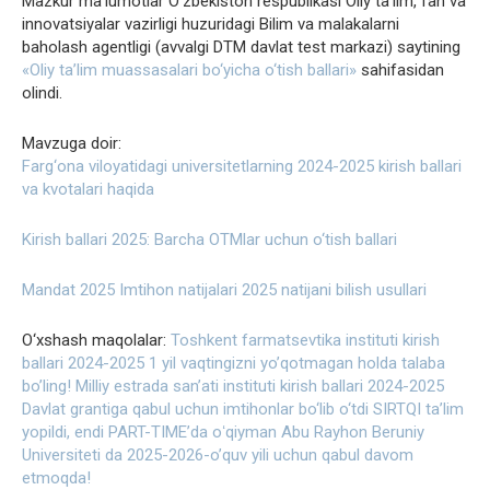
Mazkur ma’lumotlar O‘zbekiston respublikasi Oliy ta’lim, fan va
innovatsiyalar vazirligi huzuridagi Bilim va malakalarni
baholash agentligi (avvalgi DTM davlat test markazi) saytining
«Oliy ta’lim muassasalari bo‘yicha o‘tish ballari»
sahifasidan
olindi.
Mavzuga doir:
Farg‘ona viloyatidagi universitetlarning 2024-2025 kirish ballari
va kvotalari haqida
Kirish ballari 2025: Barcha OTMlar uchun o‘tish ballari
Mandat 2025 Imtihon natijalari 2025 natijani bilish usullari
O‘xshash maqolalar:
Toshkent farmatsevtika instituti kirish
ballari 2024-2025
1 yil vaqtingizni yo’qotmagan holda talaba
bo’ling!
Milliy estrada san’ati instituti kirish ballari 2024-2025
Davlat grantiga qabul uchun imtihonlar bo‘lib o‘tdi
SIRTQI ta’lim
yopildi, endi PART-TIME’da oʻqiyman
Abu Rayhon Beruniy
Universiteti da 2025-2026-o’quv yili uchun qabul davom
etmoqda!