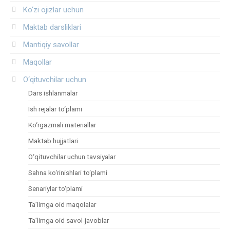
Ko‘zi ojizlar uchun
Maktab darsliklari
Mantiqiy savollar
Maqollar
O‘qituvchilar uchun
Dars ishlanmalar
Ish rejalar to‘plami
Ko‘rgazmali materiallar
Maktab hujjatlari
O‘qituvchilar uchun tavsiyalar
Sahna ko‘rinishlari to‘plami
Senariylar to‘plami
Ta’limga oid maqolalar
Ta’limga oid savol-javoblar