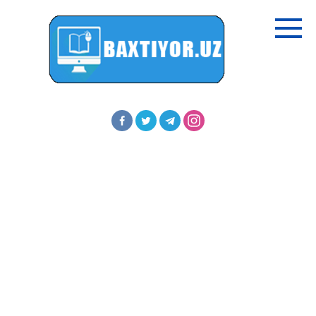
Перейти
к
контенту