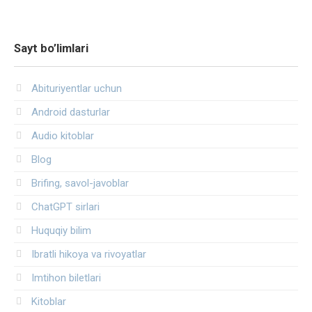
Sayt bo’limlari
Abituriyentlar uchun
Android dasturlar
Audio kitoblar
Blog
Brifing, savol-javoblar
ChatGPT sirlari
Huquqiy bilim
Ibratli hikoya va rivoyatlar
Imtihon biletlari
Kitoblar