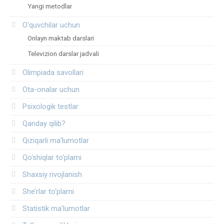
Yangi metodlar
O‘quvchilar uchun
Onlayn maktab darslari
Televizion darslar jadvali
Olimpiada savollari
Ota-onalar uchun
Psixologik testlar
Qanday qilib?
Qiziqarli ma’lumotlar
Qo‘shiqlar to‘plami
Shaxsiy rivojlanish
She’rlar to‘plami
Statistik ma’lumotlar