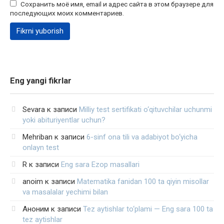
Сохранить моё имя, email и адрес сайта в этом браузере для
последующих моих комментариев.
Eng yangi fikrlar
Sevara
к записи
Milliy test sertifikati o‘qituvchilar uchunmi
yoki abituriyentlar uchun?
Mehriban
к записи
6-sinf ona tili va adabiyot bo‘yicha
onlayn test
R
к записи
Eng sara Ezop masallari
anoim
к записи
Matematika fanidan 100 ta qiyin misollar
va masalalar yechimi bilan
Аноним
к записи
Tez aytishlar to‘plami — Eng sara 100 ta
tez aytishlar