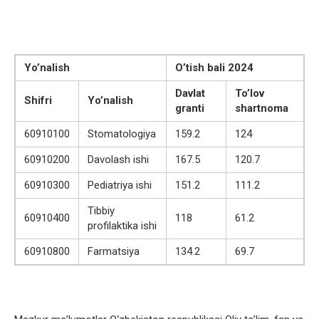
Yo’nalish
O’tish bali 2024
Davlat
To’lov
Shifri
Yo’nalish
granti
shartnoma
60910100
Stomatologiya
159.2
124
60910200
Davolash ishi
167.5
120.7
60910300
Pediatriya ishi
151.2
111.2
Tibbiy
60910400
118
61.2
profilaktika ishi
60910800
Farmatsiya
134.2
69.7