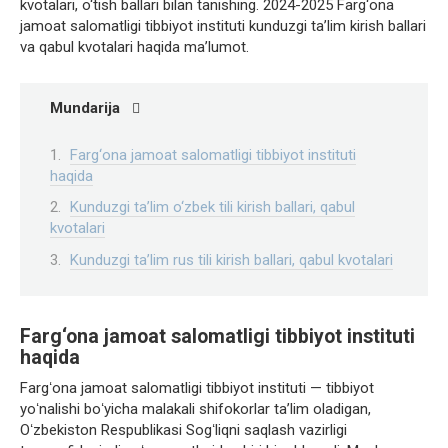
kvotalari, o‘tish ballari bilan tanishing. 2024-2025 Farg‘ona
jamoat salomatligi tibbiyot instituti kunduzgi ta’lim kirish ballari
va qabul kvotalari haqida ma’lumot.
Mundarija
Farg‘ona jamoat salomatligi tibbiyot instituti
haqida
Kunduzgi ta’lim o‘zbek tili kirish ballari, qabul
kvotalari
Kunduzgi ta’lim rus tili kirish ballari, qabul kvotalari
Farg‘ona jamoat salomatligi tibbiyot instituti
haqida
Fargʻona jamoat salomatligi tibbiyot instituti — tibbiyot
yoʻnalishi boʻyicha malakali shifokorlar taʼlim oladigan,
Oʻzbekiston Respublikasi Sogʻliqni saqlash vazirligi