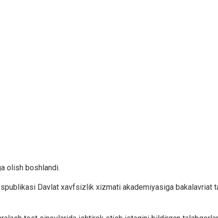
a olish boshlandi.
blikasi Davlat xavfsizlik xizmati akademiyasiga bakalavriat ta’l