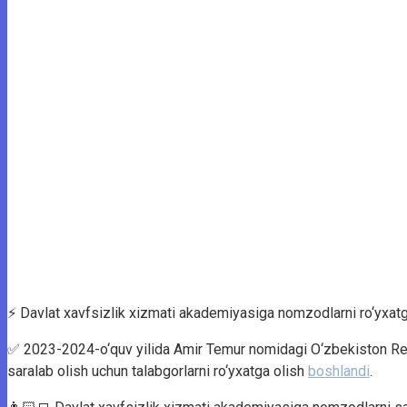
⚡️ Davlat xavfsizlik xizmati akademiyasiga nomzodlarni ro‘yxatg
✅ 2023-2024-o‘quv yilida Amir Temur nomidagi O‘zbekiston Respu
saralab olish uchun talabgorlarni ro‘yxatga olish
boshlandi
.