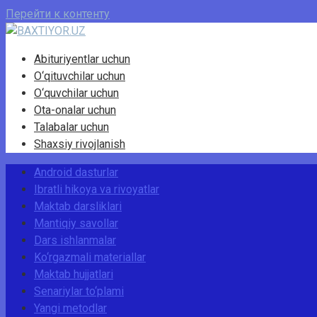
Перейти к контенту
Abituriyentlar uchun
O‘qituvchilar uchun
O‘quvchilar uchun
Ota-onalar uchun
Talabalar uchun
Shaxsiy rivojlanish
Android dasturlar
Ibratli hikoya va rivoyatlar
Maktab darsliklari
Mantiqiy savollar
Dars ishlanmalar
Ko‘rgazmali materiallar
Maktab hujjatlari
Senariylar to‘plami
Yangi metodlar