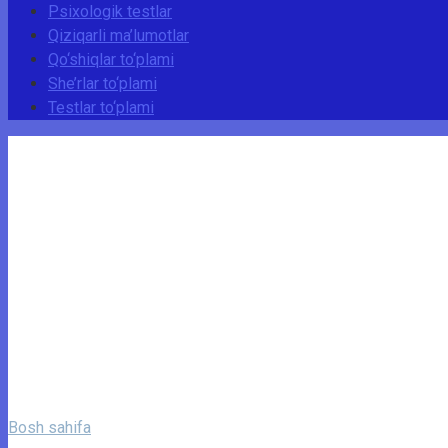
Psixologik testlar
Qiziqarli ma’lumotlar
Qo‘shiqlar to‘plami
She’rlar to‘plami
Testlar to‘plami
Bosh sahifa