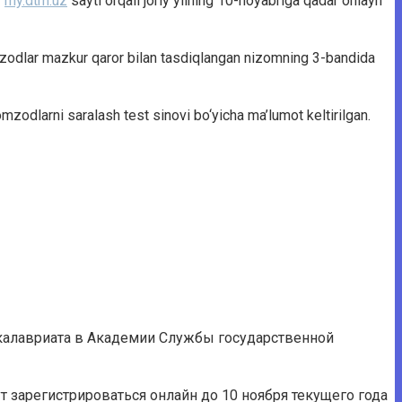
r
my.dtm.uz
sayti orqali joriy yilning 10-noyabriga qadar onlayn
zodlar mazkur qaror bilan tasdiqlangan nizomning 3-bandida
omzodlarni saralash test sinovi bo‘yicha ma’lumot keltirilgan.
бакалавриата в Академии Службы государственной
 зарегистрироваться онлайн до 10 ноября текущего года