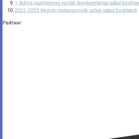
⚡️ Adliya vazirligining yuridik texnikumlariga qabul boshla
2022-2023 Ikkinchi mutaxassislik uchun qabul boshlandi
Рейтинг