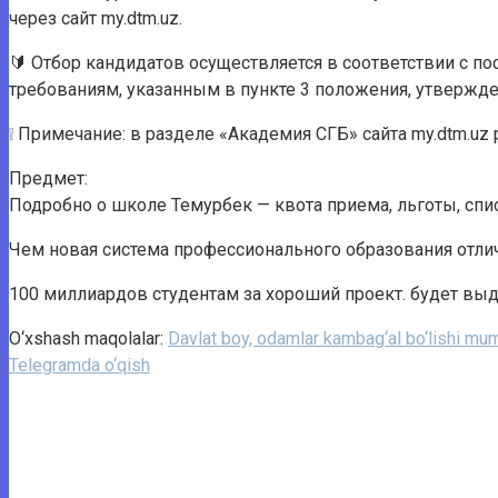
через сайт my.dtm.uz.
🔰 Отбор кандидатов осуществляется в соответствии с п
требованиям, указанным в пункте 3 положения, утвержд
❕ Примечание: в разделе «Академия СГБ» сайта my.dtm.u
Предмет:
Подробно о школе Темурбек — квота приема, льготы, сп
Чем новая система профессионального образования отли
100 миллиардов студентам за хороший проект. будет вы
O‘xshash maqolalar:
Davlat boy, odamlar kambag‘al bo‘lishi mu
Telegramda o‘qish