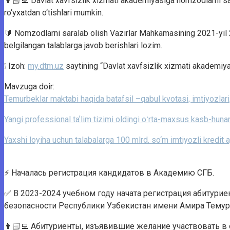
👨🏻‍💻 Davlat xavfsizlik xizmati akademiyasiga nomzodlarni sara
ro‘yxatdan o‘tishlari mumkin.
🔰 Nomzodlarni saralab olish Vazirlar Mahkamasining 2021-yil
belgilangan talablarga javob berishlari lozim.
❕ Izoh:
my.dtm.uz
saytining “Davlat xavfsizlik xizmati akademiyasi
Mavzuga doir:
Temurbeklar maktabi haqida batafsil –qabul kvotasi, imtiyozlari, 
Yangi professional taʼlim tizimi oldingi oʻrta-maxsus kasb-hunar 
Yaxshi loyiha uchun talabalarga 100 mlrd. so‘m imtiyozli kredit aj
⚡️ Началась регистрация кандидатов в Академию СГБ.
✅ В 2023-2024 учебном году начата регистрация абитури
безопасности Республики Узбекистан имени Амира Темур
👨🏻‍💻 Абитуриенты, изъявившие желание участвовать в