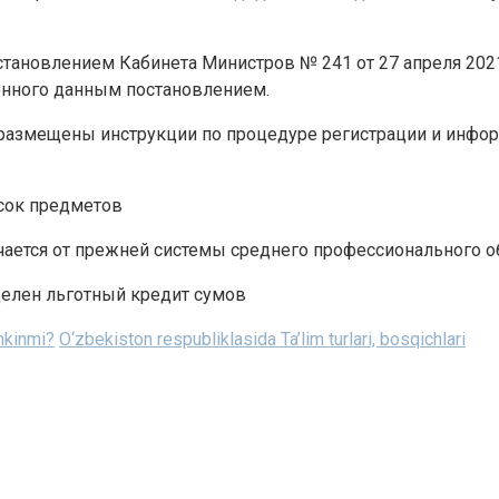
остановлением Кабинета Министров № 241 от 27 апреля 202
енного данным постановлением.
z размещены инструкции по процедуре регистрации и инфор
исок предметов
чается от прежней системы среднего профессионального о
делен льготный кредит сумов
mkinmi?
O‘zbekiston respubliklasida Ta’lim turlari, bosqichlari