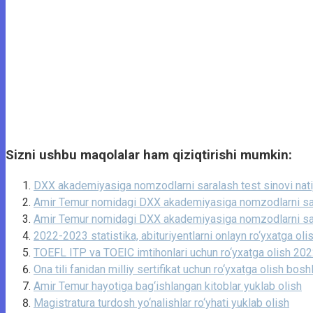
Sizni ushbu maqolalar ham qiziqtirishi mumkin:
DXX akademiyasiga nomzodlarni saralash test sinovi natijal
Amir Temur nomidagi DXX akademiyasiga nomzodlarni sara
Amir Temur nomidagi DXX akademiyasiga nomzodlarni sara
2022-2023 statistika, abituriyentlarni onlayn ro‘yxatga oli
TOEFL ITP va TOEIC imtihonlari uchun ro‘yxatga olish 20
Ona tili fanidan milliy sertifikat uchun ro‘yxatga olish bosh
Amir Temur hayotiga bag‘ishlangan kitoblar yuklab olish
Magistratura turdosh yo‘nalishlar ro‘yhati yuklab olish