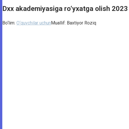
Dxx akademiyasiga ro‘yxatga olish 2023
Bo‘lim:
O‘quvchilar uchun
Muallif:
Baxtiyor Roziq