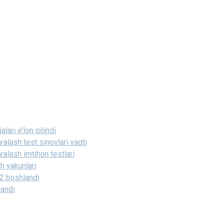
ari e’lon qilindi
lash test sinovlari vaqti
lash imtihon testlari
sh yakunlari
22 boshlandi
landi