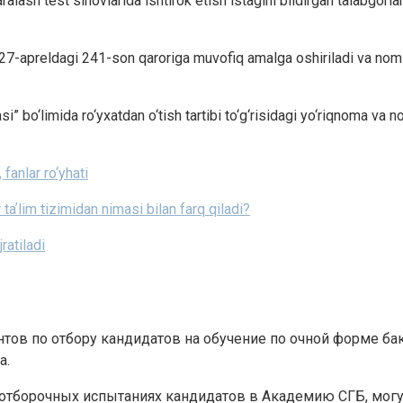
lash test sinovlarida ishtirok etish istagini bildirgan talabgorla
 27-apreldagi 241-son qaroriga muvofiq amalga oshiriladi va nom
” bo‘limida ro‘yxatdan o‘tish tartibi to‘g‘risidagi yo‘riqnoma va n
fanlar ro‘yhati
taʼlim tizimidan nimasi bilan farq qiladi?
ratiladi
ентов по отбору кандидатов на обучение по очной форме 
а.
 отборочных испытаниях кандидатов в Академию СГБ, могут