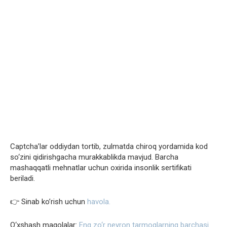
Captcha’lar oddiydan tortib, zulmatda chiroq yordamida kod
so‘zini qidirishgacha murakkablikda mavjud. Barcha
mashaqqatli mehnatlar uchun oxirida insonlik sertifikati
beriladi.
👉 Sinab ko’rish uchun
havola.
O‘xshash maqolalar:
Eng zo‘r neyron tarmoqlarning barchasi