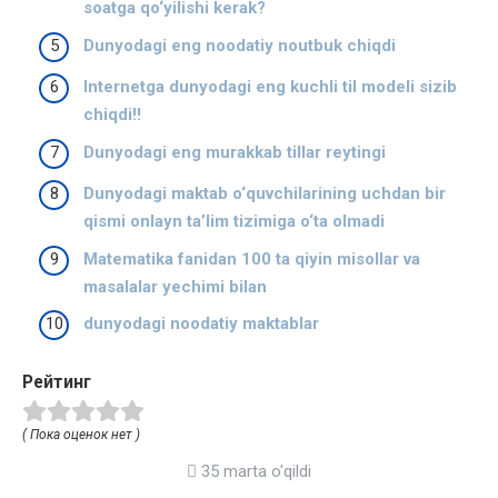
soatga qo‘yilishi kerak?
Dunyodagi eng noodatiy noutbuk chiqdi
Internetga dunyodagi eng kuchli til modeli sizib
chiqdi!!
Dunyodagi eng murakkab tillar reytingi
Dunyodagi maktab o‘quvchilarining uchdan bir
qismi onlayn ta’lim tizimiga o‘ta olmadi
Matematika fanidan 100 ta qiyin misollar va
masalalar yechimi bilan
dunyodagi noodatiy maktablar
Рейтинг
( Пока оценок нет )
35 marta o'qildi