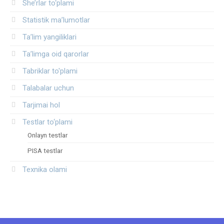
She’rlar to‘plami
Statistik ma’lumotlar
Ta’lim yangiliklari
Ta’limga oid qarorlar
Tabriklar to'plami
Talabalar uchun
Tarjimai hol
Testlar to‘plami
Onlayn testlar
PISA testlar
Texnika olami