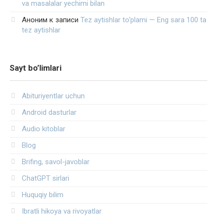
va masalalar yechimi bilan
Аноним
к записи
Tez aytishlar to‘plami — Eng sara 100 ta
tez aytishlar
Sayt bo’limlari
Abituriyentlar uchun
Android dasturlar
Audio kitoblar
Blog
Brifing, savol-javoblar
ChatGPT sirlari
Huquqiy bilim
Ibratli hikoya va rivoyatlar