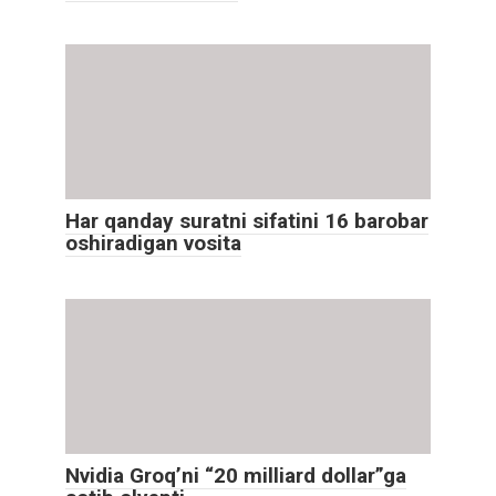
Har qanday suratni sifatini 16 barobar
oshiradigan vosita
Nvidia Groq’ni “20 milliard dollar”ga