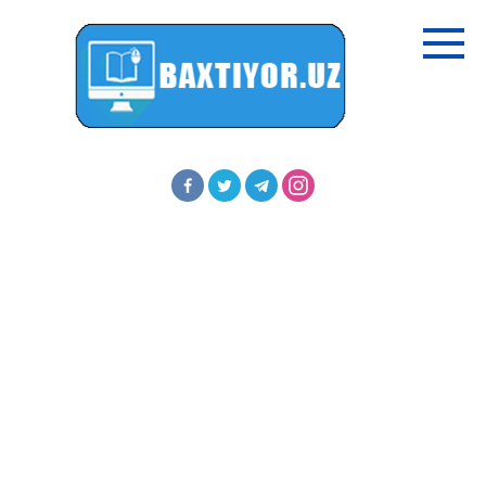
Перейти
к
контенту