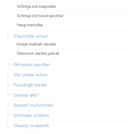
Ta’limga oid maqolalar
Ta’limga oid savol-javoblar
Yangi metodlar
O‘quvchilar uchun
Onlayn maktab darslari
Televizion darslar jadvali
Olimpiada savollari
Ota-onalar uchun
Psixologik testlar
Qanday qilib?
Qiziqarli ma’lumotlar
Qo‘shiqlar to‘plami
Shaxsiy rivojlanish