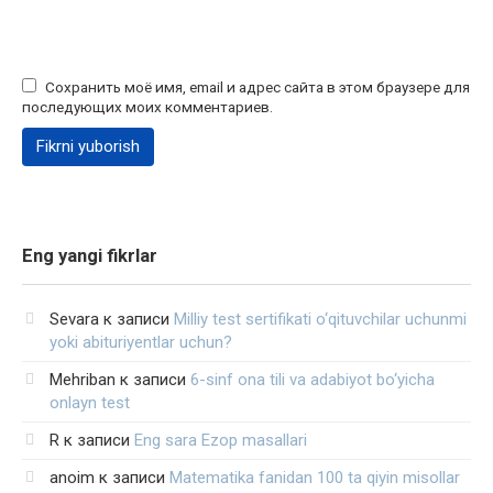
Сохранить моё имя, email и адрес сайта в этом браузере для
последующих моих комментариев.
Eng yangi fikrlar
Sevara
к записи
Milliy test sertifikati o‘qituvchilar uchunmi
yoki abituriyentlar uchun?
Mehriban
к записи
6-sinf ona tili va adabiyot bo‘yicha
onlayn test
R
к записи
Eng sara Ezop masallari
anoim
к записи
Matematika fanidan 100 ta qiyin misollar