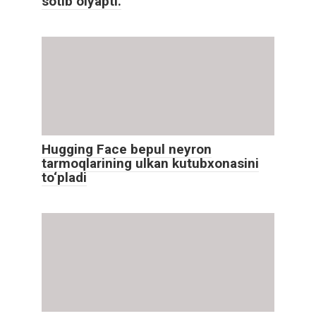
sotib olyapti.
Hugging Face bepul neyron
tarmoqlarining ulkan kutubxonasini
to‘pladi