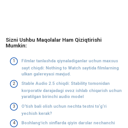
Sizni Ushbu Maqolalar Ham Qiziqtirishi
Mumkin:
Filmlar tanlashda qiynaladiganlar uchun maxsus
sayt chiqdi: Nothing to Watch saytida filmlarning
ulkan galereyasi mavjud.
Stable Audio 2.5 chiqdi: Stability tomonidan
korporativ darajadagi ovoz ishlab chiqarish uchun
yaratilgan birinchi audio model
O‘tish bali olish uchun nechta testni to‘g‘ri
yechish kerak?
Boshlangʻich sinflarda qiyin darslar nechanchi