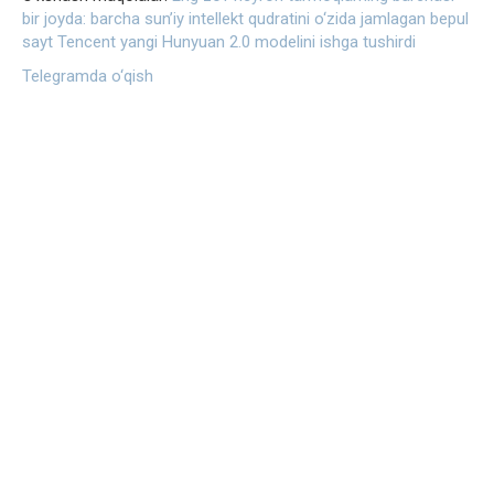
bir joyda: barcha sun’iy intellekt qudratini o‘zida jamlagan bepul
sayt
Tencent yangi Hunyuan 2.0 modelini ishga tushirdi
Telegramda o‘qish