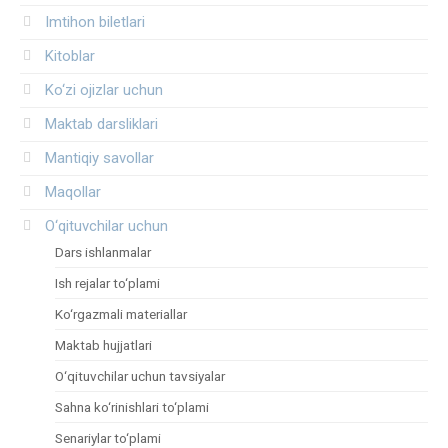
Imtihon biletlari
Kitoblar
Ko‘zi ojizlar uchun
Maktab darsliklari
Mantiqiy savollar
Maqollar
O‘qituvchilar uchun
Dars ishlanmalar
Ish rejalar to‘plami
Ko‘rgazmali materiallar
Maktab hujjatlari
O‘qituvchilar uchun tavsiyalar
Sahna ko‘rinishlari to‘plami
Senariylar to‘plami