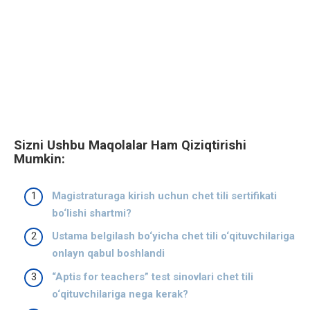
Sizni Ushbu Maqolalar Ham Qiziqtirishi
Mumkin:
Magistraturaga kirish uchun chet tili sertifikati
bo‘lishi shartmi?
Ustama belgilash bo‘yicha chet tili o‘qituvchilariga
onlayn qabul boshlandi
“Aptis for teachers” test sinovlari chet tili
o‘qituvchilariga nega kerak?