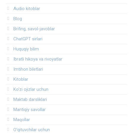
Audio kitoblar
Blog
Brifing, savol-javoblar
ChatGPT sirlari
Huquqiy bilim
Ibratli hikoya va rivoyatlar
Imtihon biletlari
Kitoblar
Ko‘zi ojizlar uchun
Maktab darsliklari
Mantiqiy savollar
Maqollar
O‘qituvchilar uchun