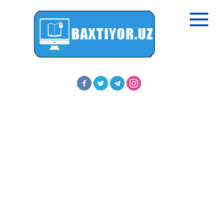
Перейти
к
контенту