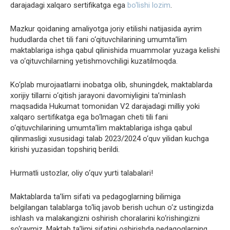
darajadagi xalqaro sertifikatga ega
bo‘lishi lozim
.
Mazkur qoidaning amaliyotga joriy etilishi natijasida ayrim
hududlarda chet tili fani o‘qituvchilarining umumta’lim
maktablariga ishga qabul qilinishida muammolar yuzaga kelishi
va o‘qituvchilarning yetishmovchiligi kuzatilmoqda.
Ko‘plab murojaatlarni inobatga olib, shuningdek, maktablarda
xorijiy tillarni o‘qitish jarayoni davomiyligini ta’minlash
maqsadida Hukumat tomonidan V2 darajadagi milliy yoki
xalqaro sertifikatga ega bo‘lmagan cheti tili fani
o‘qituvchilarining umumta’lim maktablariga ishga qabul
qilinmasligi xususidagi talab 2023/2024 o‘quv yilidan kuchga
kirishi yuzasidan topshiriq berildi.
Hurmatli ustozlar, oliy o‘quv yurti talabalari!
Maktablarda ta’lim sifati va pedagoglarning bilimiga
belgilangan talablarga to‘liq javob berish uchun o‘z ustingizda
ishlash va malakangizni oshirish choralarini ko‘rishingizni
so‘raymiz. Maktab ta’limi sifatini oshirishda pedagoglarning