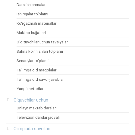
Dars ishlanmalar
Ish rejalar to‘plami
Ko‘rgazmali materiallar
Maktab hujjatlari
O‘qituvchilar uchun tavsiyalar
Sahna ko‘rinishlari to‘plami
Senariylar to‘plami
Ta’limga oid maqolalar
Ta’limga oid savol-javoblar
Yangi metodlar
O‘quvchilar uchun
Onlayn maktab darslari
Televizion darslar jadvali
Olimpiada savollari