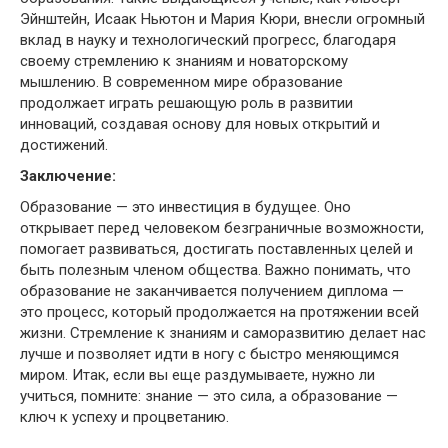
Эйнштейн, Исаак Ньютон и Мария Кюри, внесли огромный
вклад в науку и технологический прогресс, благодаря
своему стремлению к знаниям и новаторскому
мышлению. В современном мире образование
продолжает играть решающую роль в развитии
инноваций, создавая основу для новых открытий и
достижений.
Заключение:
Образование — это инвестиция в будущее. Оно
открывает перед человеком безграничные возможности,
помогает развиваться, достигать поставленных целей и
быть полезным членом общества. Важно понимать, что
образование не заканчивается получением диплома —
это процесс, который продолжается на протяжении всей
жизни. Стремление к знаниям и саморазвитию делает нас
лучше и позволяет идти в ногу с быстро меняющимся
миром. Итак, если вы еще раздумываете, нужно ли
учиться, помните: знание — это сила, а образование —
ключ к успеху и процветанию.