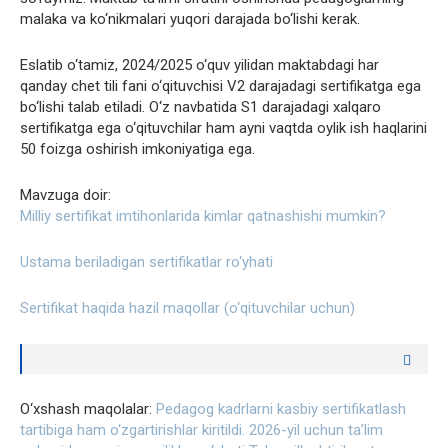
malaka va ko‘nikmalari yuqori darajada bo‘lishi kerak.
Eslatib o‘tamiz, 2024/2025 o‘quv yilidan maktabdagi har
qanday chet tili fani o‘qituvchisi V2 darajadagi sertifikatga ega
bo‘lishi talab etiladi. O‘z navbatida S1 darajadagi xalqaro
sertifikatga ega o‘qituvchilar ham ayni vaqtda oylik ish haqlarini
50 foizga oshirish imkoniyatiga ega.
Mavzuga doir:
Milliy sertifikat imtihonlarida kimlar qatnashishi mumkin?
Ustama beriladigan sertifikatlar ro‘yhati
Sertifikat haqida hazil maqollar (o‘qituvchilar uchun)
O‘xshash maqolalar:
Pedagog kadrlarni kasbiy sertifikatlash
tartibiga ham o‘zgartirishlar kiritildi.
2026-yil uchun ta’lim