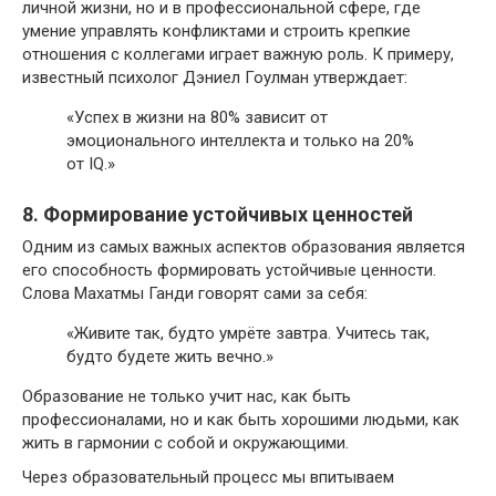
личной жизни, но и в профессиональной сфере, где
умение управлять конфликтами и строить крепкие
отношения с коллегами играет важную роль. К примеру,
известный психолог Дэниел Гоулман утверждает:
«Успех в жизни на 80% зависит от
эмоционального интеллекта и только на 20%
от IQ.»
8. Формирование устойчивых ценностей
Одним из самых важных аспектов образования является
его способность формировать устойчивые ценности.
Слова Махатмы Ганди говорят сами за себя:
«Живите так, будто умрёте завтра. Учитесь так,
будто будете жить вечно.»
Образование не только учит нас, как быть
профессионалами, но и как быть хорошими людьми, как
жить в гармонии с собой и окружающими.
Через образовательный процесс мы впитываем