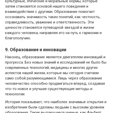
культурные, этические и моральные нормы, которые
затем становятся основой нашего поведения и
взаимодействия с другими. Образование помогает
осознавать значимость таких понятий, как честность,
справедливость, уважение и ответственность. Эти
ценности становятся путеводной звездой в жизни
каждого человека, направляя его на путь к гармонии и
благополучию.
9. Образование и инновации
Наконец, образование является двигателем инноваций и
прогресса. Без новых знаний и исследований не было бы
современных технологий, медицины и многих других
аспектов нашей жизни, которые мы сегодня считаем
само собой разумеющимися. Лишь через образование
человечество способно продвигаться вперед, создавая
что-то новое и улучшая существующие методы и
технологии.
История показывает, что наиболее значимые открытия и
изобретения были сделаны людьми с высоким уровнем
образования. Такие выдающиеся ученые, как Альберт