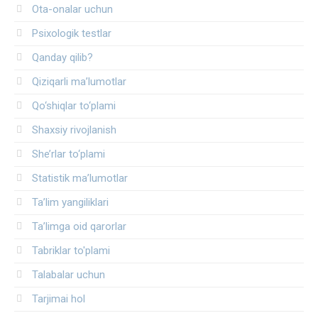
Ota-onalar uchun
Psixologik testlar
Qanday qilib?
Qiziqarli ma’lumotlar
Qo‘shiqlar to‘plami
Shaxsiy rivojlanish
She’rlar to‘plami
Statistik ma’lumotlar
Ta’lim yangiliklari
Ta’limga oid qarorlar
Tabriklar to'plami
Talabalar uchun
Tarjimai hol