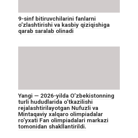
9-sinf bitiruvchilarini fanlarni
o‘zlashtirishi va kasbiy qiziqishiga
qarab saralab olinadi
Yangi — 2026-yilda O‘zbekistonning
turli hududlarida o‘tkazilishi
rejalashtirilayotgan Nufuzli va
Mintaqaviy xalqaro olimpiadalar
ro‘yxati Fan olimpiadalari markazi
tomonidan shakllantirildi.