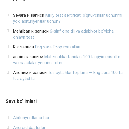
Sevara
к записи
Milliy test sertifikati o‘qituvchilar uchunmi
yoki abituriyentlar uchun?
Mehriban
к записи
6-sinf ona tili va adabiyot bo‘yicha
onlayn test
R
к записи
Eng sara Ezop masallari
anoim
к записи
Matematika fanidan 100 ta qiyin misollar
va masalalar yechimi bilan
Аноним
к записи
Tez aytishlar to‘plami — Eng sara 100 ta
tez aytishlar
Sayt bo’limlari
Abituriyentlar uchun
Android dasturlar