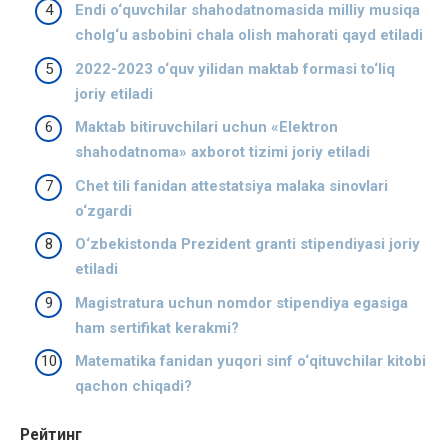
Endi o‘quvchilar shahodatnomasida milliy musiqa
cholg‘u asbobini chala olish mahorati qayd etiladi
2022-2023 o‘quv yilidan maktab formasi to‘liq
joriy etiladi
Maktab bitiruvchilari uchun «Elektron
shahodatnoma» axborot tizimi joriy etiladi
Chet tili fanidan attestatsiya malaka sinovlari
o‘zgardi
O‘zbekistonda Prezident granti stipendiyasi joriy
etiladi
Magistratura uchun nomdor stipendiya egasiga
ham sertifikat kerakmi?
Matematika fanidan yuqori sinf o‘qituvchilar kitobi
qachon chiqadi?
Рейтинг