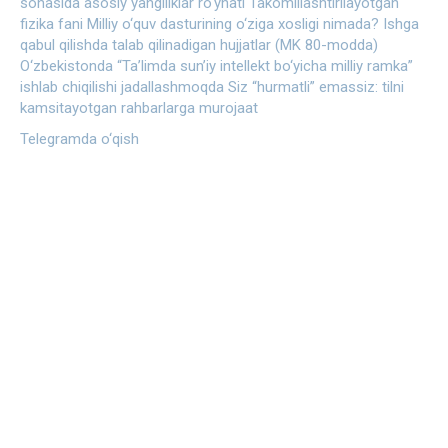
sohasida asosiy yangiliklar ro‘yhati
Takomillashtirilayotgan
fizika fani Milliy o‘quv dasturining o‘ziga xosligi nimada?
Ishga
qabul qilishda talab qilinadigan hujjatlar (MK 80-modda)
O‘zbekistonda “Ta’limda sun’iy intellekt bo‘yicha milliy ramka”
ishlab chiqilishi jadallashmoqda
Siz “hurmatli” emassiz: tilni
kamsitayotgan rahbarlarga murojaat
Telegramda o‘qish