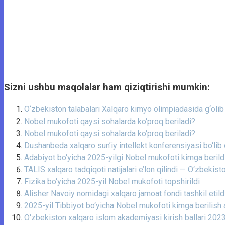
Sizni ushbu maqolalar ham qiziqtirishi mumkin:
O‘zbekiston talabalari Xalqaro kimyo olimpiadasida g‘olib 
Nobel mukofoti qaysi sohalarda ko‘proq beriladi?
Nobel mukofoti qaysi sohalarda ko‘proq beriladi?
Dushanbeda xalqaro sun’iy intellekt konferensiyasi bo‘lib o
Adabiyot bo‘yicha 2025-yilgi Nobel mukofoti kimga berild
TALIS xalqaro tadqiqoti natijalari e’lon qilindi — O‘zbekis
Fizika bo‘yicha 2025-yil Nobel mukofoti topshirildi
Alisher Navoiy nomidagi xalqaro jamoat fondi tashkil etild
2025-yil Tibbiyot bo‘yicha Nobel mukofoti kimga berilish a
O‘zbekiston xalqaro islom akademiyasi kirish ballari 20