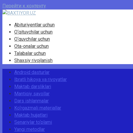
Перейти к контенту
Abituriyentlar uchun
O‘qituvchilar uchun
O‘quvchilar uchun
Ota-onalar uchun
Talabalar uchun
Shaxsiy rivojlanish
Android dasturlar
Ibratli hikoya va rivoyatlar
Maktab darsliklari
Mantiqiy savollar
Dars ishlanmalar
Ko‘rgazmali materiallar
Maktab hujjatlari
Senariylar to‘plami
Yangi metodlar