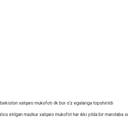
ekiston xalqaro mukofoti ilk bor o‘z egalariga topshirildi
 etilgan mazkur xalqaro mukofot har ikki yilda bir marotaba sun’