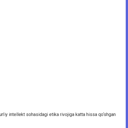
iy intellekt sohasidagi etika rivojiga katta hissa qo‘shgan