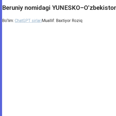
Beruniy nomidagi YUNESKO–O‘zbekiston x
Bo‘lim:
ChatGPT sirlari
Muallif:
Baxtiyor Roziq