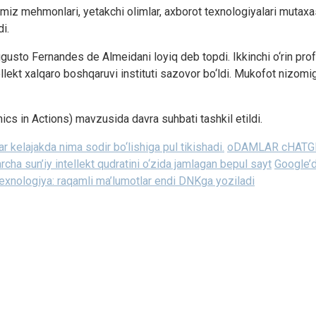
iz mehmonlari, yetakchi olimlar, axborot texnologiyalari mutaxass
di.
io Augusto Fernandes de Almeidani loyiq deb topdi. Ikkinchi o‘rin p
ellekt xalqaro boshqaruvi instituti sazovor bo‘ldi. Mukofot nizomi
hics in Actions) mavzusida davra suhbati tashkil etildi.
 kelajakda nima sodir bo‘lishiga pul tikishadi.
oDAMLAR cHATG
rcha sun’iy intellekt qudratini o‘zida jamlagan bepul sayt
Google’d
texnologiya: raqamli ma’lumotlar endi DNKga yoziladi