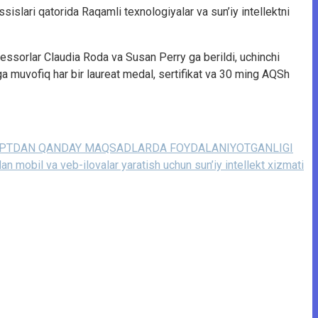
islari qatorida Raqamli texnologiyalar va sun’iy intellektni
rofessorlar Claudia Roda va Susan Perry ga berildi, uchinchi
ga muvofiq har bir laureat medal, sertifikat va 30 ming AQSh
PTDAN QANDAY MAQSADLARDA FOYDALANIYOTGANLIGI
an mobil va veb-ilovalar yaratish uchun sun’iy intellekt xizmati