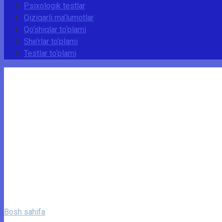
Psixologik testlar
Qiziqarli ma’lumotlar
Qo‘shiqlar to‘plami
She’rlar to‘plami
Testlar to‘plami
Bosh sahifa