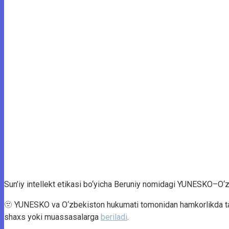
Sun’iy intellekt etikasi bo‘yicha Beruniy nomidagi YUNESKO–O‘zb
🫥 YUNESKO va O‘zbekiston hukumati tomonidan hamkorlikda ta’sis
shaxs yoki muassasalarga
beriladi
.