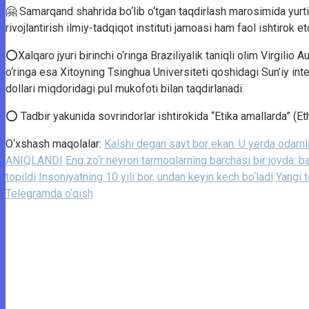
🤗 Samarqand shahrida bo‘lib o‘tgan taqdirlash marosimida yurtim
rivojlantirish ilmiy-tadqiqot instituti jamoasi ham faol ishtirok et
⭕️Xalqaro jyuri birinchi o‘ringa Braziliyalik taniqli olim Virgil
o‘ringa esa Xitoyning Tsinghua Universiteti qoshidagi Sun’iy int
dollari miqdoridagi pul mukofoti bilan taqdirlanadi.
⭕️ Tadbir yakunida sovrindorlar ishtirokida “Etika amallarda” (Et
O‘xshash maqolalar:
Kalshi degan sayt bor ekan. U yerda odamlar
ANIQLANDI
Eng zo‘r neyron tarmoqlarning barchasi bir joyda: ba
topildi
Insoniyatning 10 yili bor, undan keyin kech bo‘ladi
Yangi 
Telegramda o‘qish