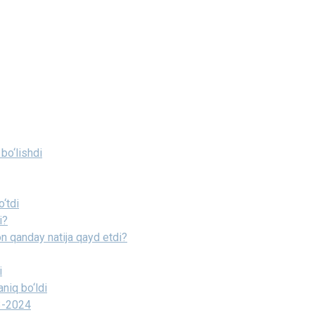
bo‘lishdi
‘tdi
i?
ton qanday natija qayd etdi?
i
niq bo‘ldi
23-2024