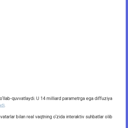
qo‘llab-quvvatlaydi. U 14 milliard parametrga ega diffuziya
adi
.
atarlar bilan real vaqtning o‘zida interaktiv suhbatlar olib