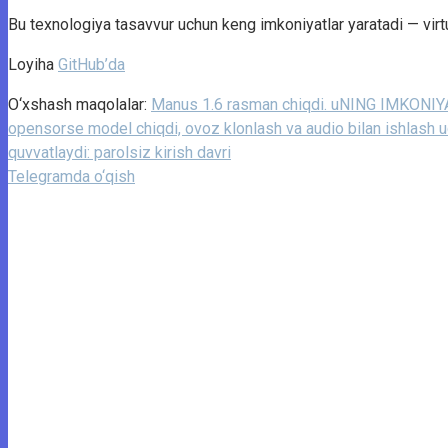
Bu texnologiya tasavvur uchun keng imkoniyatlar yaratadi — virtual j
Loyiha
GitHub’da
O‘xshash maqolalar:
Manus 1.6 rasman chiqdi. uNING IMKONI
opensorse model chiqdi, ovoz klonlash va audio bilan ishlash u
quvvatlaydi: parolsiz kirish davri
Telegramda o‘qish