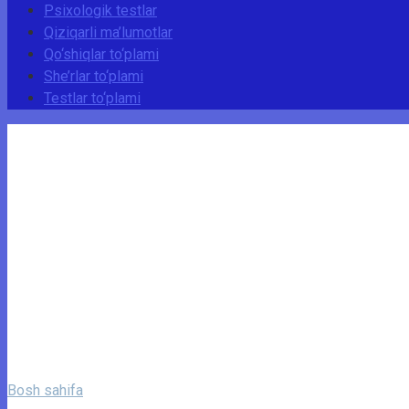
Psixologik testlar
Qiziqarli ma’lumotlar
Qo‘shiqlar to‘plami
She’rlar to‘plami
Testlar to‘plami
Bosh sahifa