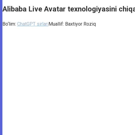
Alibaba Live Avatar texnologiyasini chiq
Bo‘lim:
ChatGPT sirlari
Muallif:
Baxtiyor Roziq