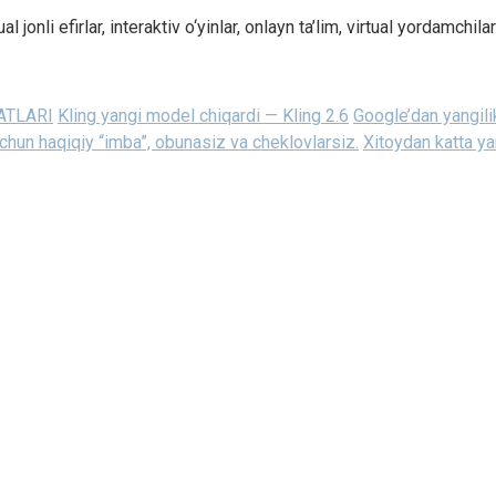
onli efirlar, interaktiv o‘yinlar, onlayn ta’lim, virtual yordamchila
YATLARI
Kling yangi model chiqardi — Kling 2.6
Google’dan yangilik
chun haqiqiy “imba”, obunasiz va cheklovlarsiz.
Xitoydan katta ya