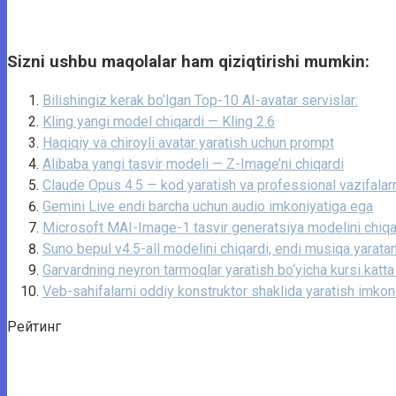
Sizni ushbu maqolalar ham qiziqtirishi mumkin:
Bilishingiz kerak bo‘lgan Top-10 AI-avatar servislar:
Kling yangi model chiqardi — Kling 2.6
Haqiqiy va chiroyli avatar yaratish uchun prompt
Alibaba yangi tasvir modeli — Z-Image’ni chiqardi
Claude Opus 4.5 — kod yaratish va professional vazifalarn
Gemini Live endi barcha uchun audio imkoniyatiga ega
Microsoft MAI-Image-1 tasvir generatsiya modelini chiqa
Suno bepul v4.5-all modelini chiqardi, endi musiqa yarata
Garvardning neyron tarmoqlar yaratish bo‘yicha kursi katta 
Veb-sahifalarni oddiy konstruktor shaklida yaratish imkon
Рейтинг