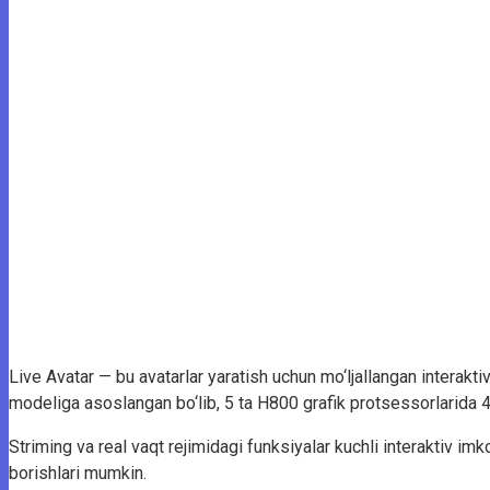
Live Avatar — bu avatarlar yaratish uchun mo‘ljallangan interakti
modeliga asoslangan bo‘lib, 5 ta H800 grafik protsessorlarida 4 
Striming va real vaqt rejimidagi funksiyalar kuchli interaktiv imk
borishlari mumkin.