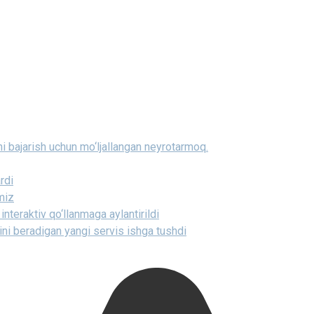
i bajarish uchun mo‘ljallangan neyrotarmoq.
rdi
miz
interaktiv qo‘llanmaga aylantirildi
ini beradigan yangi servis ishga tushdi