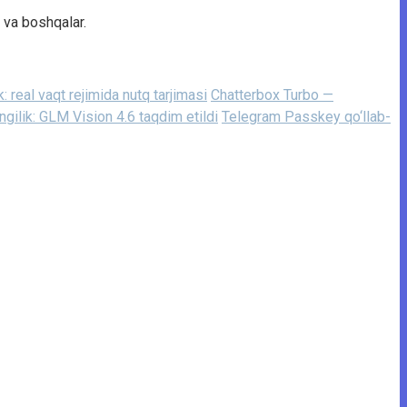
r va boshqalar.
: real vaqt rejimida nutq tarjimasi
Chatterbox Turbo —
ngilik: GLM Vision 4.6 taqdim etildi
Telegram Passkey qo‘llab-