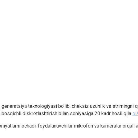
v generatsiya texnologiyasi bo‘lib, cheksiz uzunlik va strimingni 
bosqichli diskretlashtirish bilan soniyasiga 20 kadr hosil qila
ol
oniyatlarni ochadi: foydalanuvchilar mikrofon va kameralar orqali av