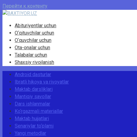
Перейти к контенту
Abituriyentlar uchun
O‘qituvchilar uchun
O‘quvchilar uchun
Ota-onalar uchun
Talabalar uchun
Shaxsiy rivojlanish
Android dasturlar
Ibratli hikoya va rivoyatlar
Maktab darsliklari
Mantiqiy savollar
Dars ishlanmalar
Ko‘rgazmali materiallar
Maktab hujjatlari
Senariylar to‘plami
Yangi metodlar