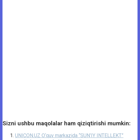
Sizni ushbu maqolalar ham qiziqtirishi mumkin:
UNICON.UZ O‘quv markazida “SUN’IY INTELLEKT”