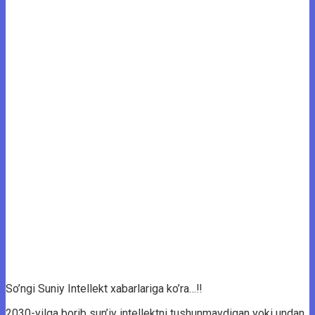
So’ngi Suniy Intellekt xabarlariga ko’ra…‼
2030-yilga borib sun’iy intellektni tushunmaydigan yoki undan