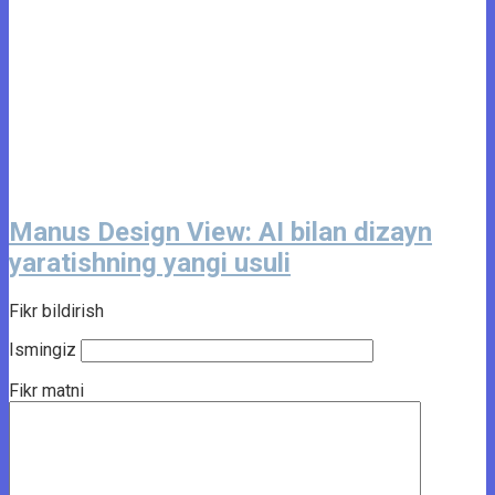
Manus Design View: AI bilan dizayn
yaratishning yangi usuli
Fikr bildirish
Ismingiz
Fikr matni