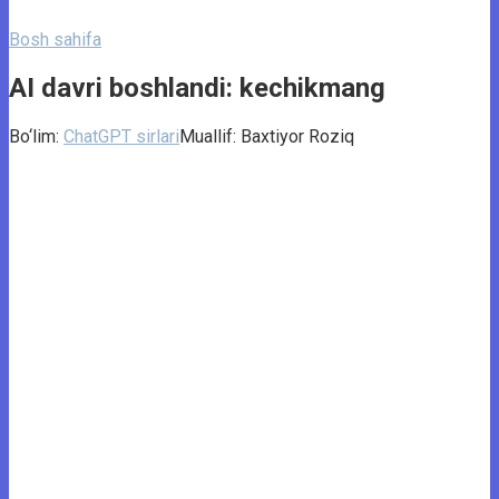
Bosh sahifa
AI davri boshlandi: kechikmang
Bo‘lim:
ChatGPT sirlari
Muallif:
Baxtiyor Roziq