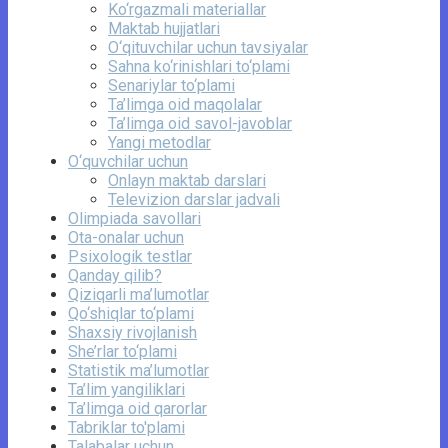
Ko‘rgazmali materiallar
Maktab hujjatlari
O‘qituvchilar uchun tavsiyalar
Sahna ko‘rinishlari to‘plami
Senariylar to‘plami
Ta’limga oid maqolalar
Ta’limga oid savol-javoblar
Yangi metodlar
O‘quvchilar uchun
Onlayn maktab darslari
Televizion darslar jadvali
Olimpiada savollari
Ota-onalar uchun
Psixologik testlar
Qanday qilib?
Qiziqarli ma’lumotlar
Qo‘shiqlar to‘plami
Shaxsiy rivojlanish
She’rlar to‘plami
Statistik ma’lumotlar
Ta’lim yangiliklari
Ta’limga oid qarorlar
Tabriklar to'plami
Talabalar uchun