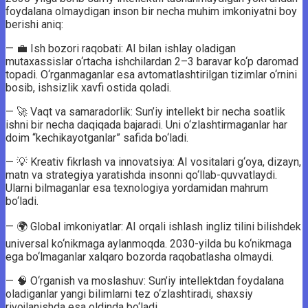
foydalana olmaydigan inson bir necha muhim imkoniyatni boy
berishi aniq:
— 💼 Ish bozori raqobati: AI bilan ishlay oladigan
mutaxassislar o‘rtacha ishchilardan 2–3 baravar ko‘p daromad
topadi. O‘rganmaganlar esa avtomatlashtirilgan tizimlar o‘rnini
bosib, ishsizlik xavfi ostida qoladi.
— 🚀 Vaqt va samaradorlik: Sun’iy intellekt bir necha soatlik
ishni bir necha daqiqada bajaradi. Uni o‘zlashtirmaganlar har
doim “kechikayotganlar” safida bo‘ladi.
— 💡 Kreativ fikrlash va innovatsiya: AI vositalari g‘oya, dizayn,
matn va strategiya yaratishda insonni qo‘llab-quvvatlaydi.
Ularni bilmaganlar esa texnologiya yordamidan mahrum
bo‘ladi.
— 🌍 Global imkoniyatlar: AI orqali ishlash ingliz tilini bilishdek
universal ko‘nikmaga aylanmoqda. 2030-yilda bu ko‘nikmaga
ega bo‘lmaganlar xalqaro bozorda raqobatlasha olmaydi.
— 🧠 O‘rganish va moslashuv: Sun’iy intellektdan foydalana
oladiganlar yangi bilimlarni tez o‘zlashtiradi, shaxsiy
rivojlanishda esa oldinda bo‘ladi.