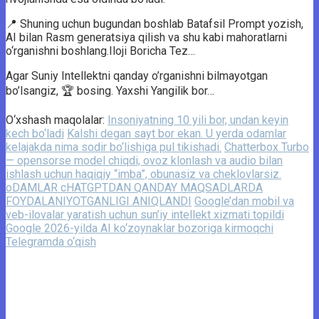
📍 Shuning uchun bugundan boshlab Batafsil Prompt yozish,
AI bilan Rasm generatsiya qilish va shu kabi mahoratlarni
o‘rganishni boshlang.Iloji Boricha Tez…
Agar Suniy Intellektni qanday o’rganishni bilmayotgan
bo’lsangiz, 🏆 bosing. Yaxshi Yangilik bor…
O‘xshash maqolalar:
Insoniyatning 10 yili bor, undan keyin
kech bo‘ladi
Kalshi degan sayt bor ekan. U yerda odamlar
kelajakda nima sodir bo‘lishiga pul tikishadi.
Chatterbox Turbo
— opensorse model chiqdi, ovoz klonlash va audio bilan
ishlash uchun haqiqiy “imba”, obunasiz va cheklovlarsiz.
oDAMLAR cHATGPTDAN QANDAY MAQSADLARDA
FOYDALANIYOTGANLIGI ANIQLANDI
Google’dan mobil va
veb-ilovalar yaratish uchun sun’iy intellekt xizmati topildi
Google 2026-yilda AI ko‘zoynaklar bozoriga kirmoqchi
Telegramda o‘qish