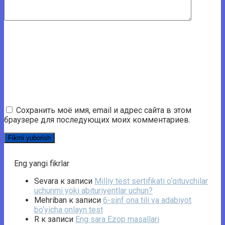
Сохранить моё имя, email и адрес сайта в этом
браузере для последующих моих комментариев.
Eng yangi fikrlar
Sevara
к записи
Milliy test sertifikati o‘qituvchilar
uchunmi yoki abituriyentlar uchun?
Mehriban
к записи
6-sinf ona tili va adabiyot
bo‘yicha onlayn test
R
к записи
Eng sara Ezop masallari