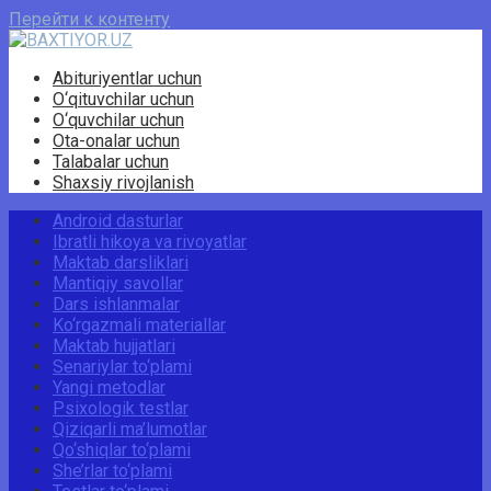
Перейти к контенту
Abituriyentlar uchun
O‘qituvchilar uchun
O‘quvchilar uchun
Ota-onalar uchun
Talabalar uchun
Shaxsiy rivojlanish
Android dasturlar
Ibratli hikoya va rivoyatlar
Maktab darsliklari
Mantiqiy savollar
Dars ishlanmalar
Ko‘rgazmali materiallar
Maktab hujjatlari
Senariylar to‘plami
Yangi metodlar
Psixologik testlar
Qiziqarli ma’lumotlar
Qo‘shiqlar to‘plami
She’rlar to‘plami