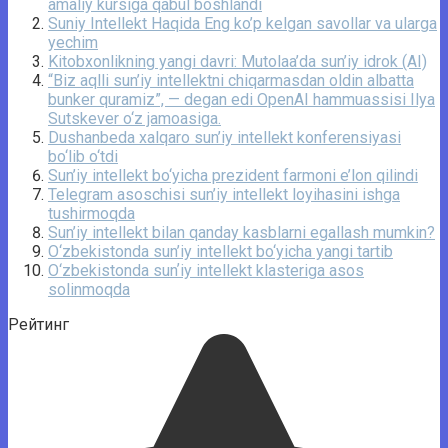
amaliy kursiga qabul boshlandi
Suniy Intellekt Haqida Eng ko’p kelgan savollar va ularga
yechim
Kitobxonlikning yangi davri: Mutolaa’da sun’iy idrok (AI)
“Biz aqlli sun’iy intellektni chiqarmasdan oldin albatta
bunker quramiz”, — degan edi OpenAI hammuassisi Ilya
Sutskever o‘z jamoasiga.
Dushanbeda xalqaro sun’iy intellekt konferensiyasi
bo‘lib o‘tdi
Sun’iy intellekt bo‘yicha prezident farmoni e’lon qilindi
Telegram asoschisi sun’iy intellekt loyihasini ishga
tushirmoqda
Sun’iy intellekt bilan qanday kasblarni egallash mumkin?
O‘zbekistonda sun’iy intellekt bo‘yicha yangi tartib
O‘zbekistonda sunʼiy intellekt klasteriga asos
solinmoqda
Рейтинг