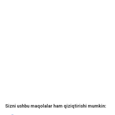
Sizni ushbu maqolalar ham qiziqtirishi mumkin: