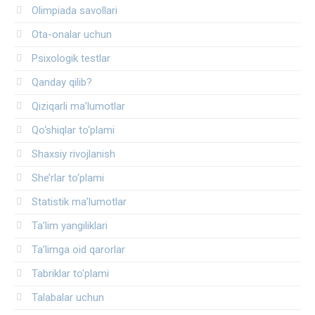
Olimpiada savollari
Ota-onalar uchun
Psixologik testlar
Qanday qilib?
Qiziqarli ma’lumotlar
Qo‘shiqlar to‘plami
Shaxsiy rivojlanish
She’rlar to‘plami
Statistik ma’lumotlar
Ta’lim yangiliklari
Ta’limga oid qarorlar
Tabriklar to'plami
Talabalar uchun