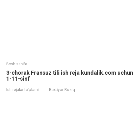
Bosh sahifa
3-chorak Fransuz tili ish reja kundalik.com uchun
1-11-sinf
Ish rejalar to‘plami
Baxtiyor Roziq