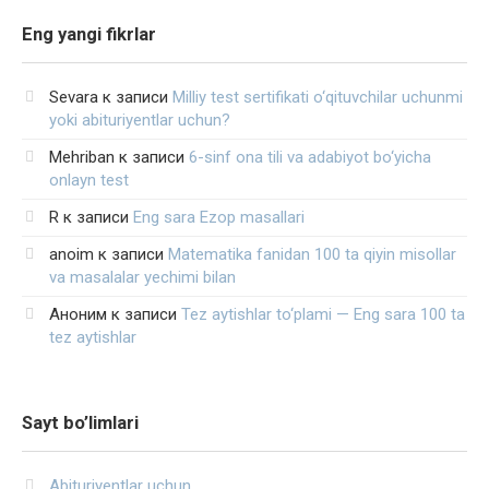
Eng yangi fikrlar
Sevara
к записи
Milliy test sertifikati o‘qituvchilar uchunmi
yoki abituriyentlar uchun?
Mehriban
к записи
6-sinf ona tili va adabiyot bo‘yicha
onlayn test
R
к записи
Eng sara Ezop masallari
anoim
к записи
Matematika fanidan 100 ta qiyin misollar
va masalalar yechimi bilan
Аноним
к записи
Tez aytishlar to‘plami — Eng sara 100 ta
tez aytishlar
Sayt bo’limlari
Abituriyentlar uchun