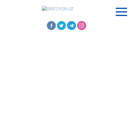
Перейти
к
контенту