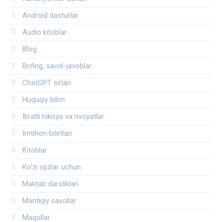
Android dasturlar
Audio kitoblar
Blog
Brifing, savol-javoblar
ChatGPT sirlari
Huquqiy bilim
Ibratli hikoya va rivoyatlar
Imtihon biletlari
Kitoblar
Ko‘zi ojizlar uchun
Maktab darsliklari
Mantiqiy savollar
Maqollar