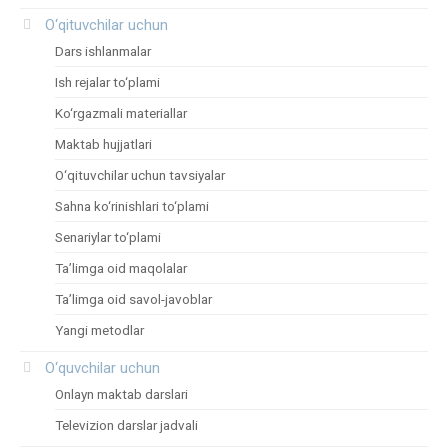
O‘qituvchilar uchun
Dars ishlanmalar
Ish rejalar to‘plami
Ko‘rgazmali materiallar
Maktab hujjatlari
O‘qituvchilar uchun tavsiyalar
Sahna ko‘rinishlari to‘plami
Senariylar to‘plami
Ta’limga oid maqolalar
Ta’limga oid savol-javoblar
Yangi metodlar
O‘quvchilar uchun
Onlayn maktab darslari
Televizion darslar jadvali