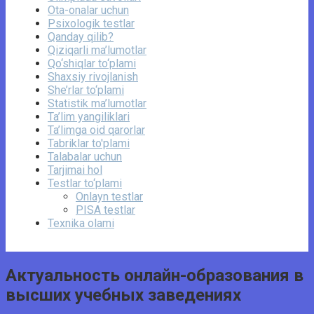
Ota-onalar uchun
Psixologik testlar
Qanday qilib?
Qiziqarli ma’lumotlar
Qo‘shiqlar to‘plami
Shaxsiy rivojlanish
She’rlar to‘plami
Statistik ma’lumotlar
Ta’lim yangiliklari
Ta’limga oid qarorlar
Tabriklar to'plami
Talabalar uchun
Tarjimai hol
Testlar to‘plami
Onlayn testlar
PISA testlar
Texnika olami
Актуальность онлайн-образования в
высших учебных заведениях