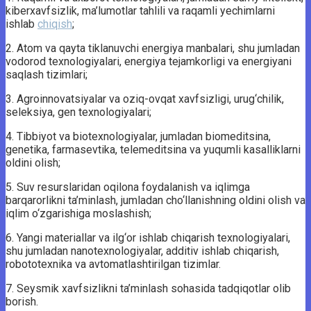
kiberxavfsizlik, ma’lumotlar tahlili va raqamli yechimlarni
ishlab
chiqish
;
2. Atom va qayta tiklanuvchi energiya manbalari, shu jumladan
vodorod texnologiyalari, energiya tejamkorligi va energiyani
saqlash tizimlari;
3. Agroinnovatsiyalar va oziq-ovqat xavfsizligi, urug‘chilik,
seleksiya, gen texnologiyalari;
4. Tibbiyot va biotexnologiyalar, jumladan biomeditsina,
genetika, farmasevtika, telemeditsina va yuqumli kasalliklarni
oldini olish;
5. Suv resurslaridan oqilona foydalanish va iqlimga
barqarorlikni ta’minlash, jumladan cho‘llanishning oldini olish va
iqlim o‘zgarishiga moslashish;
6. Yangi materiallar va ilg‘or ishlab chiqarish texnologiyalari,
shu jumladan nanotexnologiyalar, additiv ishlab chiqarish,
robototexnika va avtomatlashtirilgan tizimlar.
7. Seysmik xavfsizlikni ta’minlash sohasida tadqiqotlar olib
borish.