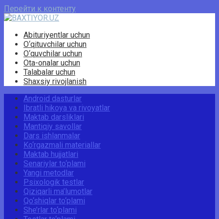
Перейти к контенту
Abituriyentlar uchun
O‘qituvchilar uchun
O‘quvchilar uchun
Ota-onalar uchun
Talabalar uchun
Shaxsiy rivojlanish
Android dasturlar
Ibratli hikoya va rivoyatlar
Maktab darsliklari
Mantiqiy savollar
Dars ishlanmalar
Ko‘rgazmali materiallar
Maktab hujjatlari
Senariylar to‘plami
Yangi metodlar
Psixologik testlar
Qiziqarli ma’lumotlar
Qo‘shiqlar to‘plami
She’rlar to‘plami