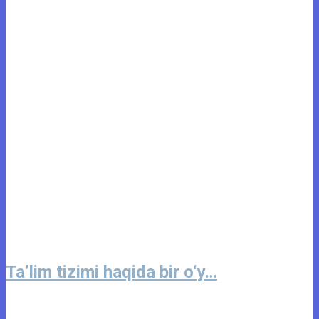
Ta’lim tizimi haqida bir o‘y…