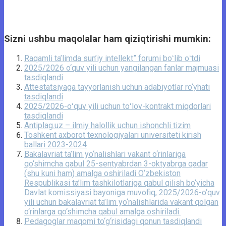
Sizni ushbu maqolalar ham qiziqtirishi mumkin:
Raqamli ta’limda sun’iy intellekt” forumi boʻlib oʻtdi
2025/2026 o‘quv yili uchun yangilangan fanlar majmuasi
tasdiqlandi
Attestatsiyaga tayyorlanish uchun adabiyotlar ro‘yhati
tasdiqlandi
2025/2026-oʻquv yili uchun toʻlov-kontrakt miqdorlari
tasdiqlandi
Antiplag.uz – ilmiy halollik uchun ishonchli tizim
Toshkent axborot texnologiyalari universiteti kirish
ballari 2023-2024
Bakalavriat ta’lim yo‘nalishlari vakant o‘rinlariga
qo‘shimcha qabul 25-sentyabrdan 3-oktyabrga qadar
(shu kuni ham) amalga oshiriladi O‘zbekiston
Respublikasi ta’lim tashkilotlariga qabul qilish bo‘yicha
Davlat komissiyasi bayoniga muvofiq, 2025/2026-o‘quv
yili uchun bakalavriat ta’lim yo‘nalishlarida vakant qolgan
o‘rinlarga qo‘shimcha qabul amalga oshiriladi.
Pedagoglar maqomi to‘g‘risidagi qonun tasdiqlandi