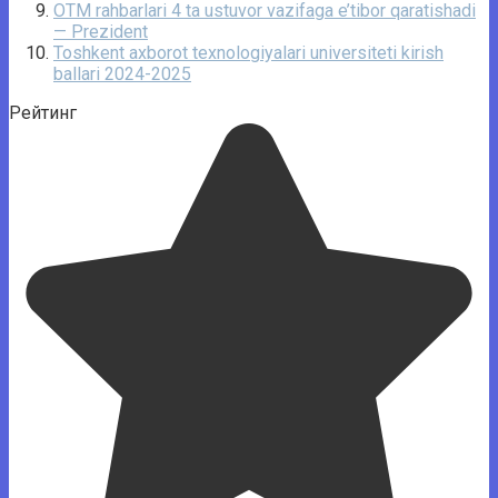
OTM rahbarlari 4 ta ustuvor vazifaga e’tibor qaratishadi
— Prezident
Toshkent axborot texnologiyalari universiteti kirish
ballari 2024-2025
Рейтинг