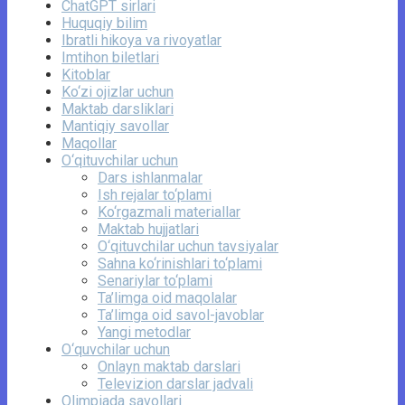
ChatGPT sirlari
Huquqiy bilim
Ibratli hikoya va rivoyatlar
Imtihon biletlari
Kitoblar
Ko‘zi ojizlar uchun
Maktab darsliklari
Mantiqiy savollar
Maqollar
O‘qituvchilar uchun
Dars ishlanmalar
Ish rejalar to‘plami
Ko‘rgazmali materiallar
Maktab hujjatlari
O‘qituvchilar uchun tavsiyalar
Sahna ko‘rinishlari to‘plami
Senariylar to‘plami
Ta’limga oid maqolalar
Ta’limga oid savol-javoblar
Yangi metodlar
O‘quvchilar uchun
Onlayn maktab darslari
Televizion darslar jadvali
Olimpiada savollari