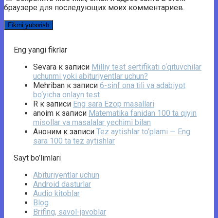
браузере для последующих моих комментариев.
Eng yangi fikrlar
Sevara
к записи
Milliy test sertifikati o‘qituvchilar
uchunmi yoki abituriyentlar uchun?
Mehriban
к записи
6-sinf ona tili va adabiyot
bo‘yicha onlayn test
R
к записи
Eng sara Ezop masallari
anoim
к записи
Matematika fanidan 100 ta qiyin
misollar va masalalar yechimi bilan
Аноним
к записи
Tez aytishlar to‘plami — Eng
sara 100 ta tez aytishlar
Sayt bo’limlari
Abituriyentlar uchun
Android dasturlar
Audio kitoblar
Blog
Brifing, savol-javoblar