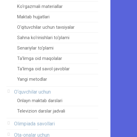
Ko‘rgazmali materiallar
Maktab hujjatlari
O‘qituvchilar uchun tavsiyalar
Sahna ko‘rinishlari to‘plami
Senariylar to‘plami
Ta’limga oid maqolalar
Ta’limga oid savol-javoblar
Yangi metodlar
O‘quvchilar uchun
Onlayn maktab darslari
Televizion darslar jadvali
Olimpiada savollari
Ota-onalar uchun