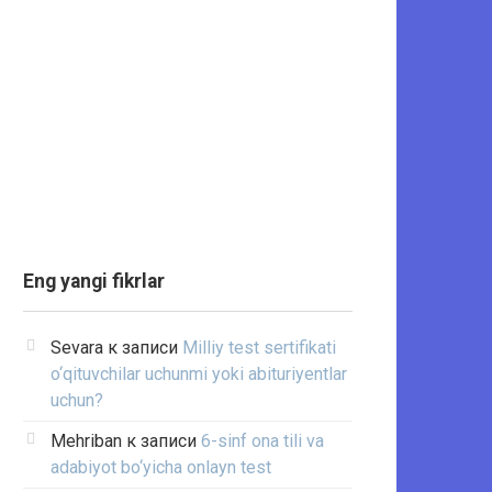
Eng yangi fikrlar
Sevara
к записи
Milliy test sertifikati
o‘qituvchilar uchunmi yoki abituriyentlar
uchun?
Mehriban
к записи
6-sinf ona tili va
adabiyot bo‘yicha onlayn test