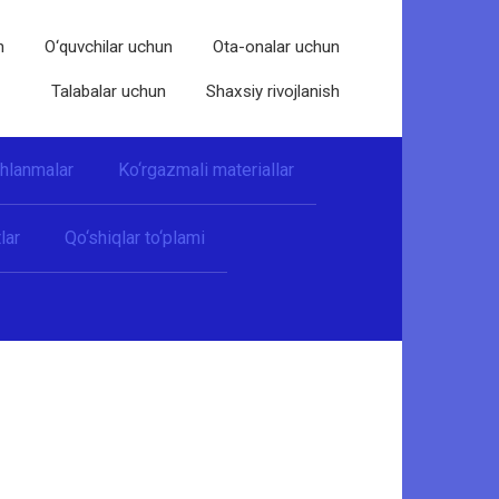
n
O‘quvchilar uchun
Ota-onalar uchun
Talabalar uchun
Shaxsiy rivojlanish
shlanmalar
Ko‘rgazmali materiallar
lar
Qo‘shiqlar to‘plami