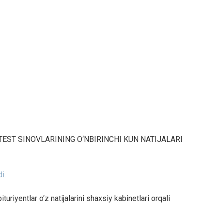
TEST SINOVLARINING O‘NBIRINCHI KUN NATIJALARI
di
.
turiyentlar o‘z natijalarini shaxsiy kabinetlari orqali