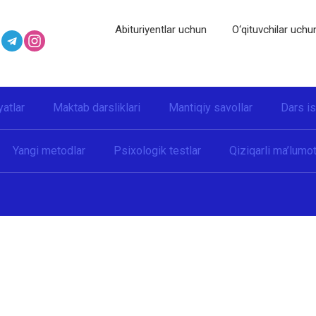
Abituriyentlar uchun
O‘qituvchilar uchu
yatlar
Maktab darsliklari
Mantiqiy savollar
Dars i
Yangi metodlar
Psixologik testlar
Qiziqarli ma’lumot