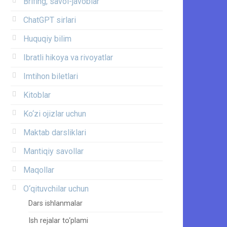
Brifing, savol-javoblar
ChatGPT sirlari
Huquqiy bilim
Ibratli hikoya va rivoyatlar
Imtihon biletlari
Kitoblar
Ko‘zi ojizlar uchun
Maktab darsliklari
Mantiqiy savollar
Maqollar
O‘qituvchilar uchun
Dars ishlanmalar
Ish rejalar to‘plami