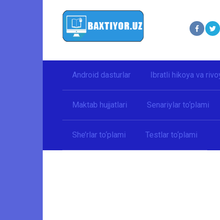
Перейти
к
контенту
Android dasturlar
Ibratli hikoya va rivo
Maktab hujjatlari
Senariylar to‘plami
She’rlar to‘plami
Testlar to‘plami