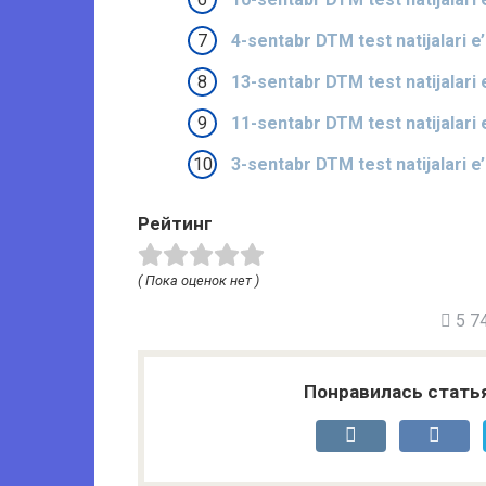
4-sentabr DTM test natijalari e’l
13-sentabr DTM test natijalari e’
11-sentabr DTM test natijalari e’
3-sentabr DTM test natijalari e’l
Рейтинг
( Пока оценок нет )
5 74
Понравилась стать