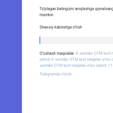
To‘plagan balingizni aniqlashga qiynalsan
mumkin.
Shaxsiy kabinetga o‘tish
O‘xshash maqolalar:
8-sentabr DTM test nat
qilindi
9-sentabr DTM test natijalari e’lon q
sentabr DTM test natijalari e’lon qilindi
11-
Telegramda o‘qish