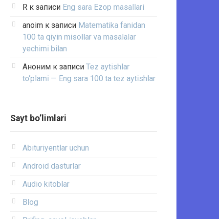
R
к записи
Eng sara Ezop masallari
anoim
к записи
Matematika fanidan
100 ta qiyin misollar va masalalar
yechimi bilan
Аноним
к записи
Tez aytishlar
to‘plami — Eng sara 100 ta tez aytishlar
Sayt bo’limlari
Abituriyentlar uchun
Android dasturlar
Audio kitoblar
Blog