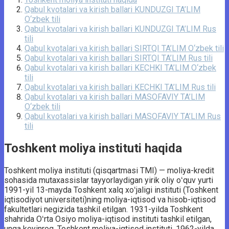
Qabul kvotalari va kirish ballari KUNDUZGI TA’LIM
O‘zbek tili
Qabul kvotalari va kirish ballari KUNDUZGI TA’LIM Rus
tili
Qabul kvotalari va kirish ballari SIRTQI TA’LIM O‘zbek tili
Qabul kvotalari va kirish ballari SIRTQI TA’LIM Rus tili
Qabul kvotalari va kirish ballari KECHKI TA’LIM O‘zbek
tili
Qabul kvotalari va kirish ballari KECHKI TA’LIM Rus tili
Qabul kvotalari va kirish ballari MASOFAVIY TA’LIM
O‘zbek tili
Qabul kvotalari va kirish ballari MASOFAVIY TA’LIM Rus
tili
Toshkent moliya instituti haqida
Toshkent moliya instituti (qisqartmasi TMI) — moliya-kredit
sohasida mutaxassislar tayyorlaydigan yirik oliy oʻquv yurti
1991-yil 13-mayda Toshkent xalq xoʻjaligi instituti (Toshkent
iqtisodiyot universiteti)ning moliya-iqtisod va hisob-iqtisod
fakultetlari negizida tashkil etilgan. 1931-yilda Toshkent
shahrida Oʻrta Osiyo moliya-iqtisod instituti tashkil etilgan,
unga keyinroq, Toshkent moliya-iqtisod instituti, 1962-yilda