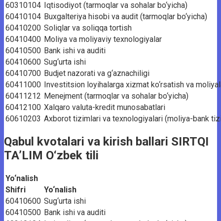
60310104
Iqtisodiyot (tarmoqlar va sohalar bo‘yicha)
60410104
Buxgalteriya hisobi va audit (tarmoqlar bo‘yicha)
60410200
Soliqlar va soliqqa tortish
60410400
Moliya va moliyaviy texnologiyalar
60410500
Bank ishi va auditi
60410600
Sug‘urta ishi
60410700
Budjet nazorati va g‘aznachiligi
60411000
Investitsion loyihalarga xizmat ko‘rsatish va moliyal
60411212
Menejment (tarmoqlar va sohalar bo‘yicha)
60412100
Xalqaro valuta-kredit munosabatlari
60610203
Axborot tizimlari va texnologiyalari (moliya-bank ti
Qabul kvotalari va kirish ballari SIRTQI
TA’LIM O‘zbek tili
Yo‘nalish
Shifri
Yo‘nalish
60410600
Sug‘urta ishi
60410500
Bank ishi va auditi