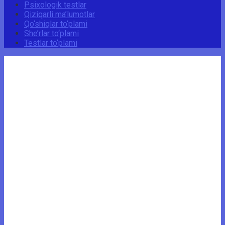
Psixologik testlar
Qiziqarli ma’lumotlar
Qo‘shiqlar to‘plami
She’rlar to‘plami
Testlar to‘plami