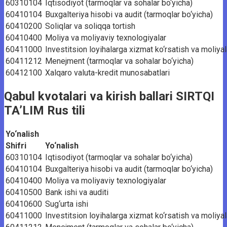
60310104
Iqtisodiyot (tarmoqlar va sohalar bo‘yicha)
60410104
Buxgalteriya hisobi va audit (tarmoqlar bo‘yicha)
60410200
Soliqlar va soliqqa tortish
60410400
Moliya va moliyaviy texnologiyalar
60411000
Investitsion loyihalarga xizmat ko‘rsatish va moliyal
60411212
Menejment (tarmoqlar va sohalar bo‘yicha)
60412100
Xalqaro valuta-kredit munosabatlari
Qabul kvotalari va kirish ballari SIRTQI
TA’LIM Rus tili
Yo‘nalish
Shifri
Yo‘nalish
60310104
Iqtisodiyot (tarmoqlar va sohalar bo‘yicha)
60410104
Buxgalteriya hisobi va audit (tarmoqlar bo‘yicha)
60410400
Moliya va moliyaviy texnologiyalar
60410500
Bank ishi va auditi
60410600
Sug‘urta ishi
60411000
Investitsion loyihalarga xizmat ko‘rsatish va moliyal