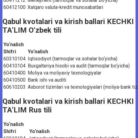
60411212
Menejment (tarmoqlar va sohalar bo‘yicha)
60412100
Xalqaro valuta-kredit munosabatlari
Qabul kvotalari va kirish ballari KECHKI
TA’LIM O‘zbek tili
Yo‘nalish
Shifri
Yo‘nalish
60310104
Iqtisodiyot (tarmoqlar va sohalar bo‘yicha)
60410104
Buxgalteriya hisobi va audit (tarmoqlar bo‘yicha)
60410400
Moliya va moliyaviy texnologiyalar
60410500
Bank ishi va auditi
60610203
Axborot tizimlari va texnologiyalari (moliya-bank ti
Qabul kvotalari va kirish ballari KECHKI
TA’LIM Rus tili
Yo‘nalish
Shifri
Yo‘nalish