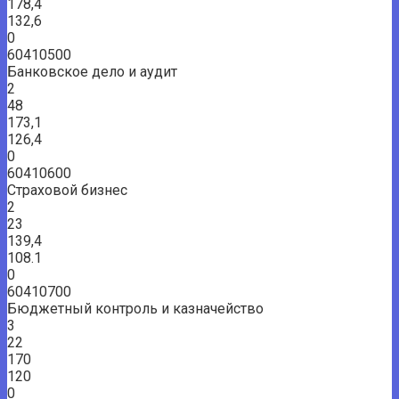
178,4
132,6
0
60410500
Банковское дело и аудит
2
48
173,1
126,4
0
60410600
Страховой бизнес
2
23
139,4
108.1
0
60410700
Бюджетный контроль и казначейство
3
22
170
120
0