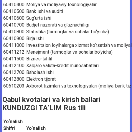
60410400
Moliya va moliyaviy texnologiyalar
60410500
Bank ishi va auditi
60410600
Sug‘urta ishi
60410700
Budjet nazorati va g‘aznachiligi
60410800
Statistika (tarmoqlar va sohalar bo‘yicha)
60410900
Birja ishi
60411000
Investitsion loyihalarga xizmat ko‘rsatish va moliyal
60411212
Menejment (tarmoqlar va sohalar bo‘yicha)
60411500
Biznes-tahlil
60412100
Xalqaro valuta-kredit munosabatlari
60412700
Baholash ishi
60412800
Elektron tijorat
60610203
Axborot tizimlari va texnologiyalari (moliya-bank ti
Qabul kvotalari va kirish ballari
KUNDUZGI TA’LIM Rus tili
Yo‘nalish
Shifri
Yo‘nalish