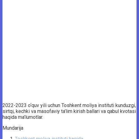
2022-2023 o‘quv yili uchun Toshkent moliya instituti kunduzgi,
sirtqi, kechki va masofaviy ta’lim kirish ballari va qabul kvotasi
haqida ma’lumotlar.
Mundarija
Toshkent moliya instituti haqida