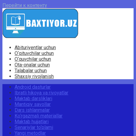
Перейти к контенту
Abituriyentlar uchun
O‘qituvchilar uchun
O‘quvchilar uchun
Ota-onalar uchun
Talabalar uchun
Shaxsiy rivojlanish
Android dasturlar
Ibratli hikoya va rivoyatlar
Maktab darsliklari
Mantiqiy savollar
Dars ishlanmalar
Ko‘rgazmali materiallar
Maktab hujjatlari
Senariylar to‘plami
Yangi metodlar