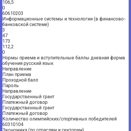
106,5
0
60610203
Информационные системы и технологии (в финансово-
банковской системе)
3
47
173
112,2
0
Нормы приема и вступительные баллы дневная форма
обучения русский язык
Направление
План приема
Проходной балл
Пароль
Направление
Государственный грант
Платежный договор
Государственный грант
Платежный договор
Количество олимпийских/спортивных победителей
60310104
Экономика (по отраслям и секторам)