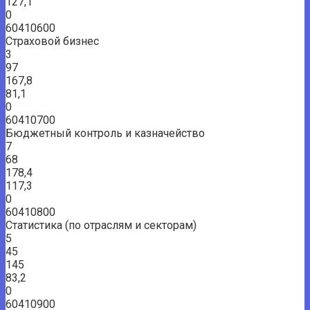
127,1
0
60410600
Страховой бизнес
3
97
167,8
81,1
0
60410700
Бюджетный контроль и казначейство
7
68
178,4
117,3
0
60410800
Статистика (по отраслям и секторам)
5
45
145
83,2
0
60410900