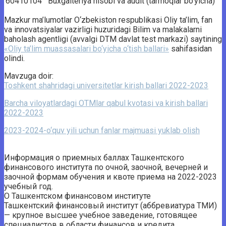
60410104
Buxgalteriya hisobi va audit (tarmoqlar bo‘yicha)
Mazkur ma’lumotlar O‘zbekiston respublikasi Oliy ta’lim, fan
va innovatsiyalar vazirligi huzuridagi Bilim va malakalarni
baholash agentligi (avvalgi DTM davlat test markazi) saytining
«Oliy ta’lim muassasalari bo‘yicha o‘tish ballari»
sahifasidan
olindi.
Mavzuga doir:
Toshkent shahridagi universitetlar kirish ballari 2022-2023
Barcha viloyatlardagi OTMlar qabul kvotasi va kirish ballari
2022-2023
2023-2024-o‘quv yili uchun fanlar majmuasi yuklab olish
Информация о приемных баллах Ташкентского
финансового института по очной, заочной, вечерней и
заочной формам обучения и квоте приема на 2022-2023
учебный год.
О Ташкентском финансовом институте
Ташкентский финансовый институт (аббревиатура ТМИ)
— крупное высшее учебное заведение, готовящее
специалистов в области финансов и кредита