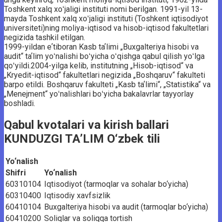
Toshkent xalq xoʻjaligi instituti nomi berilgan. 1991-yil 13-
mayda Toshkent xalq xoʻjaligi instituti (Toshkent iqtisodiyot
universiteti)ning moliya-iqtisod va hisob-iqtisod fakultetlari
negizida tashkil etilgan.
1999-yildan eʼtiboran Kasb taʼlimi „Buxgalteriya hisobi va
audit“ taʼlim yoʻnalishi boʻyicha oʻqishga qabul qilish yoʻlga
qoʻyildi.2004-yilga kelib, institutning „Hisob-iqtisod“ va
„Kryedit-iqtisod“ fakultetlari negizida „Boshqaruv“ fakulteti
barpo etildi. Boshqaruv fakulteti „Kasb taʼlimi“, „Statistika“ va
„Menejment“ yoʻnalishlari boʻyicha bakalavrlar tayyorlay
boshladi.
Qabul kvotalari va kirish ballari
KUNDUZGI TA’LIM O‘zbek tili
Yo‘nalish
Shifri
Yo‘nalish
60310104
Iqtisodiyot (tarmoqlar va sohalar bo‘yicha)
60310400
Iqtisodiy xavfsizlik
60410104
Buxgalteriya hisobi va audit (tarmoqlar bo‘yicha)
60410200
Soliqlar va soliqqa tortish