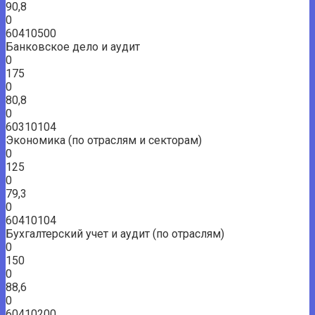
90,8
0
60410500
Банковское дело и аудит
0
175
0
80,8
0
60310104
Экономика (по отраслям и секторам)
0
125
0
79,3
0
60410104
Бухгалтерский учет и аудит (по отраслям)
0
150
0
88,6
0
60410200