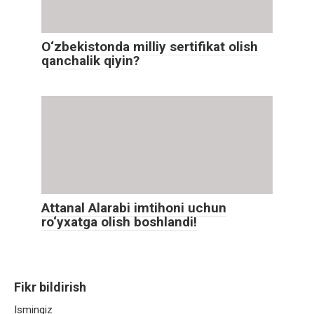
O‘zbekistonda milliy sertifikat olish
qanchalik qiyin?
Attanal Alarabi imtihoni uchun
ro‘yxatga olish boshlandi!
Fikr bildirish
Ismingiz