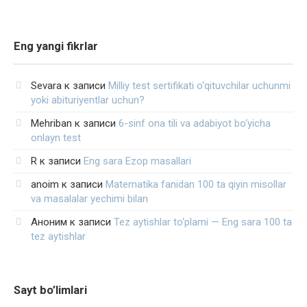
Eng yangi fikrlar
Sevara
к записи
Milliy test sertifikati o‘qituvchilar uchunmi
yoki abituriyentlar uchun?
Mehriban
к записи
6-sinf ona tili va adabiyot bo‘yicha
onlayn test
R
к записи
Eng sara Ezop masallari
anoim
к записи
Matematika fanidan 100 ta qiyin misollar
va masalalar yechimi bilan
Аноним
к записи
Tez aytishlar to‘plami — Eng sara 100 ta
tez aytishlar
Sayt bo’limlari