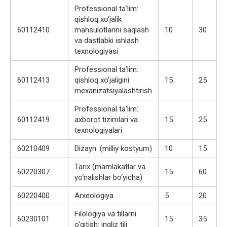
Professional ta’lim:
qishloq xo‘jalik
60112410
mahsulotlarini saqlash
10
30
va dastlabki ishlash
texnologiyasi
Professional ta’lim:
60112413
qishloq xo‘jaligini
15
25
mexanizatsiyalashtirish
Professional ta’lim:
60112419
axborot tizimlari va
15
25
texnologiyalari
60210409
Dizayn: (milliy kostyum)
10
15
Tarix (mamlakatlar va
60220307
15
60
yo‘nalishlar bo‘yicha)
60220400
Arxeologiya
5
20
Filologiya va tillarni
60230101
15
35
o‘qitish: ingliz tili