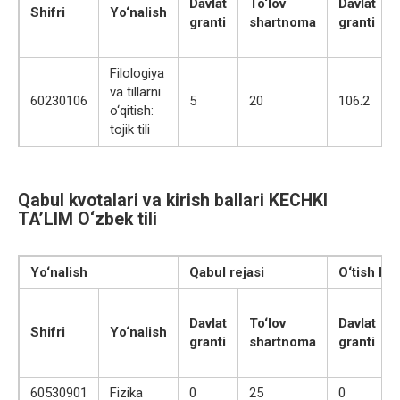
Davlat
To‘lov
Davlat
Shifri
Yo‘nalish
granti
shartnoma
granti
Filologiya
va tillarni
60230106
5
20
106.2
o‘qitish:
tojik tili
Qabul kvotalari va kirish ballari KECHKI
TA’LIM O‘zbek tili
Yo‘nalish
Qabul rejasi
O‘tish bal
Davlat
To‘lov
Davlat
Shifri
Yo‘nalish
granti
shartnoma
granti
60530901
Fizika
0
25
0