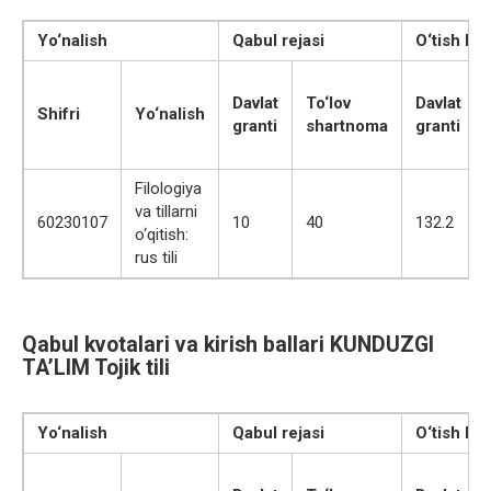
Yo‘nalish
Qabul rejasi
O‘tish bal
Davlat
To‘lov
Davlat
Shifri
Yo‘nalish
granti
shartnoma
granti
Filologiya
va tillarni
60230107
10
40
132.2
o‘qitish:
rus tili
Qabul kvotalari va kirish ballari KUNDUZGI
TA’LIM Tojik tili
Yo‘nalish
Qabul rejasi
O‘tish bal