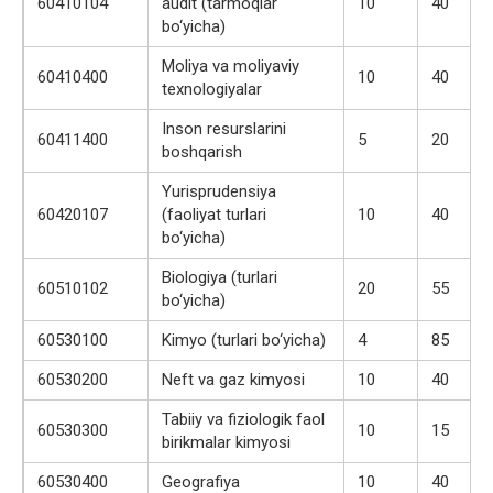
60410104
audit (tarmoqlar
10
40
bo‘yicha)
Moliya va moliyaviy
60410400
10
40
texnologiyalar
Inson resurslarini
60411400
5
20
boshqarish
Yurisprudensiya
60420107
(faoliyat turlari
10
40
bo‘yicha)
Biologiya (turlari
60510102
20
55
bo‘yicha)
60530100
Kimyo (turlari bo‘yicha)
4
85
60530200
Neft va gaz kimyosi
10
40
Tabiiy va fiziologik faol
60530300
10
15
birikmalar kimyosi
60530400
Geografiya
10
40