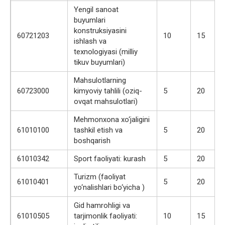
Yengil sanoat
buyumlari
konstruksiyasini
60721203
10
15
ishlash va
texnologiyasi (milliy
tikuv buyumlari)
Mahsulotlarning
60723000
kimyoviy tahlili (oziq-
5
20
ovqat mahsulotlari)
Mehmonxona xo‘jaligini
61010100
tashkil etish va
5
20
boshqarish
61010342
Sport faoliyati: kurash
5
20
Turizm (faoliyat
61010401
5
20
yo‘nalishlari bo‘yicha )
Gid hamrohligi va
61010505
tarjimonlik faoliyati:
10
15