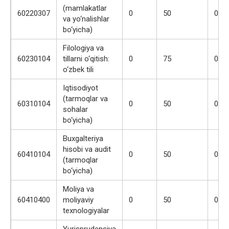
(mamlakatlar
60220307
0
50
0
va yo‘nalishlar
bo‘yicha)
Filologiya va
60230104
tillarni o‘qitish:
0
75
0
o‘zbek tili
Iqtisodiyot
(tarmoqlar va
60310104
0
50
0
sohalar
bo‘yicha)
Buxgalteriya
hisobi va audit
60410104
0
50
0
(tarmoqlar
bo‘yicha)
Moliya va
60410400
moliyaviy
0
50
0
texnologiyalar