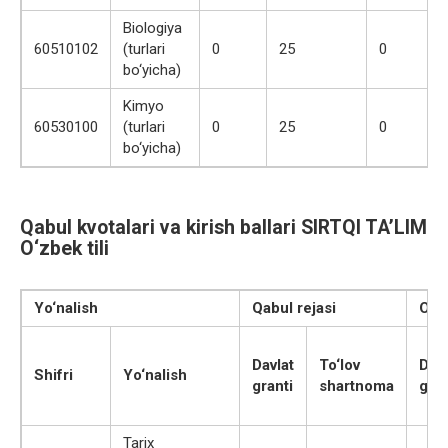
Biologiya
60510102
(turlari
0
25
0
bo‘yicha)
Kimyo
60530100
(turlari
0
25
0
bo‘yicha)
Qabul kvotalari va kirish ballari SIRTQI TA’LIM
O‘zbek tili
Yo‘nalish
Qabul rejasi
O‘ti
Davlat
To‘lov
Davl
Shifri
Yo‘nalish
granti
shartnoma
gran
Tarix