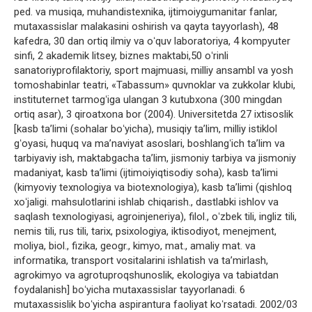
ped. va musiqa, muhandistexnika, ijtimoiygumanitar fanlar,
mutaxassislar malakasini oshirish va qayta tayyorlash), 48
kafedra, 30 dan ortiq ilmiy va oʻquv laboratoriya, 4 kompyuter
sinfi, 2 akademik litsey, biznes maktabi,50 oʻrinli
sanatoriyprofilaktoriy, sport majmuasi, milliy ansambl va yosh
tomoshabinlar teatri, «Tabassum» quvnoklar va zukkolar klubi,
instituternet tarmogʻiga ulangan 3 kutubxona (300 mingdan
ortiq asar), 3 qiroatxona bor (2004). Universitetda 27 ixtisoslik
[kasb taʼlimi (sohalar boʻyicha), musiqiy taʼlim, milliy istiklol
gʻoyasi, huquq va maʼnaviyat asoslari, boshlangʻich taʼlim va
tarbiyaviy ish, maktabgacha taʼlim, jismoniy tarbiya va jismoniy
madaniyat, kasb taʼlimi (ijtimoiyiqtisodiy soha), kasb taʼlimi
(kimyoviy texnologiya va biotexnologiya), kasb taʼlimi (qishloq
xoʻjaligi. mahsulotlarini ishlab chiqarish., dastlabki ishlov va
saqlash texnologiyasi, agroinjeneriya), filol., oʻzbek tili, ingliz tili,
nemis tili, rus tili, tarix, psixologiya, iktisodiyot, menejment,
moliya, biol., fizika, geogr., kimyo, mat., amaliy mat. va
informatika, transport vositalarini ishlatish va taʼmirlash,
agrokimyo va agrotuproqshunoslik, ekologiya va tabiatdan
foydalanish] boʻyicha mutaxassislar tayyorlanadi. 6
mutaxassislik boʻyicha aspirantura faoliyat koʻrsatadi. 2002/03