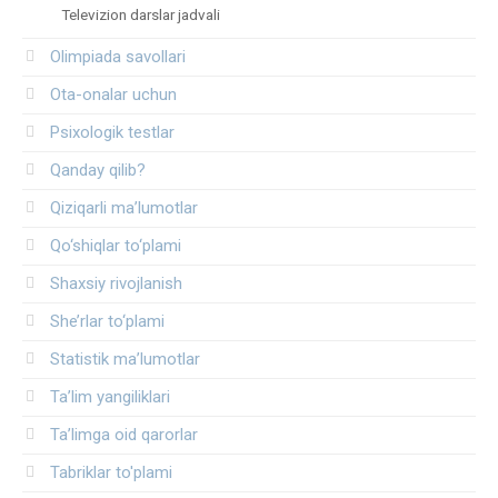
Televizion darslar jadvali
Olimpiada savollari
Ota-onalar uchun
Psixologik testlar
Qanday qilib?
Qiziqarli ma’lumotlar
Qo‘shiqlar to‘plami
Shaxsiy rivojlanish
She’rlar to‘plami
Statistik ma’lumotlar
Ta’lim yangiliklari
Ta’limga oid qarorlar
Tabriklar to'plami