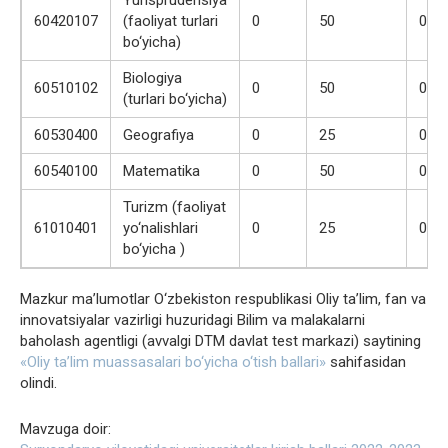
Yurisprudensiya
60420107
(faoliyat turlari
0
50
0
bo‘yicha)
Biologiya
60510102
0
50
0
(turlari bo‘yicha)
60530400
Geografiya
0
25
0
60540100
Matematika
0
50
0
Turizm (faoliyat
61010401
yo‘nalishlari
0
25
0
bo‘yicha )
Mazkur ma’lumotlar O‘zbekiston respublikasi Oliy ta’lim, fan va
innovatsiyalar vazirligi huzuridagi Bilim va malakalarni
baholash agentligi (avvalgi DTM davlat test markazi) saytining
«Oliy ta’lim muassasalari bo‘yicha o‘tish ballari»
sahifasidan
olindi.
Mavzuga doir: