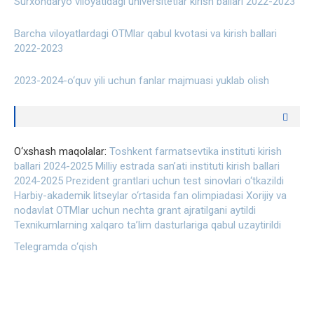
Surxondaryo viloyatidagi universitetlar kirish ballari 2022-2023
Barcha viloyatlardagi OTMlar qabul kvotasi va kirish ballari
2022-2023
2023-2024-o‘quv yili uchun fanlar majmuasi yuklab olish
O‘xshash maqolalar:
Toshkent farmatsevtika instituti kirish
ballari 2024-2025
Milliy estrada san’ati instituti kirish ballari
2024-2025
Prezident grantlari uchun test sinovlari o‘tkazildi
Harbiy-akademik litseylar o‘rtasida fan olimpiadasi
Xorijiy va
nodavlat OTMlar uchun nechta grant ajratilgani aytildi
Texnikumlarning xalqaro ta’lim dasturlariga qabul uzaytirildi
Telegramda o‘qish