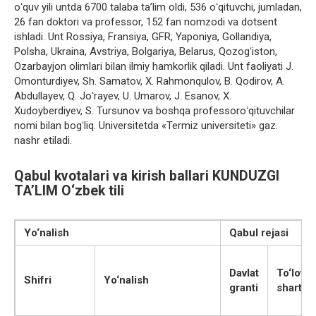
oʻquv yili untda 6700 talaba taʼlim oldi, 536 oʻqituvchi, jumladan,
26 fan doktori va professor, 152 fan nomzodi va dotsent
ishladi. Unt Rossiya, Fransiya, GFR, Yaponiya, Gollandiya,
Polsha, Ukraina, Avstriya, Bolgariya, Belarus, Qozogʻiston,
Ozarbayjon olimlari bilan ilmiy hamkorlik qiladi. Unt faoliyati J.
Omonturdiyev, Sh. Samatov, X. Rahmonqulov, B. Qodirov, A.
Abdullayev, Q. Joʻrayev, U. Umarov, J. Esanov, X.
Xudoyberdiyev, S. Tursunov va boshqa professoroʻqituvchilar
nomi bilan bogʻliq. Universitetda «Termiz universiteti» gaz.
nashr etiladi.
Qabul kvotalari va kirish ballari KUNDUZGI
TA’LIM O‘zbek tili
Yo‘nalish
Qabul rejasi
Davlat
To‘lov
Shifri
Yo‘nalish
granti
shartn