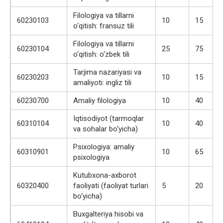
Filologiya va tillarni
60230103
10
15
o‘qitish: fransuz tili
Filologiya va tillarni
60230104
25
75
o‘qitish: o‘zbek tili
Tarjima nazariyasi va
60230203
10
15
amaliyoti: ingliz tili
60230700
Amaliy filologiya
10
40
Iqtisodiyot (tarmoqlar
60310104
10
40
va sohalar bo‘yicha)
Psixologiya: amaliy
60310901
10
65
psixologiya
Kutubxona-axborot
60320400
faoliyati (faoliyat turlari
5
20
bo‘yicha)
Buxgalteriya hisobi va