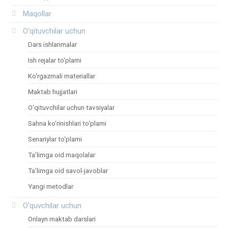
Maqollar
O‘qituvchilar uchun
Dars ishlanmalar
Ish rejalar to‘plami
Ko‘rgazmali materiallar
Maktab hujjatlari
O‘qituvchilar uchun tavsiyalar
Sahna ko‘rinishlari to‘plami
Senariylar to‘plami
Ta’limga oid maqolalar
Ta’limga oid savol-javoblar
Yangi metodlar
O‘quvchilar uchun
Onlayn maktab darslari