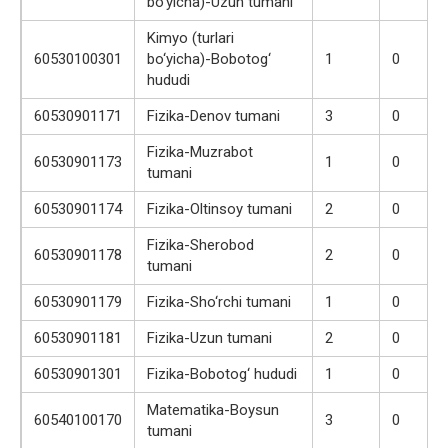
bo‘yicha)-Uzun tumani
Kimyo (turlari
60530100301
bo‘yicha)-Bobotog‘
1
0
hududi
60530901171
Fizika-Denov tumani
3
0
Fizika-Muzrabot
60530901173
1
0
tumani
60530901174
Fizika-Oltinsoy tumani
2
0
Fizika-Sherobod
60530901178
2
0
tumani
60530901179
Fizika-Sho‘rchi tumani
1
0
60530901181
Fizika-Uzun tumani
2
0
60530901301
Fizika-Bobotog‘ hududi
1
0
Matematika-Boysun
60540100170
3
0
tumani