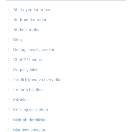
Abituriyentlar uchun
Android dasturlar
Audio kitoblar
Blog
Brifing, savol-javoblar
ChatGPT sirlari
Huquqiy bilim
Ibratli hikoya va rivoyatlar
Imtihon biletlari
Kitoblar
Ko‘zi ojizlar uchun
Maktab darsliklari
Mantiqiy savollar