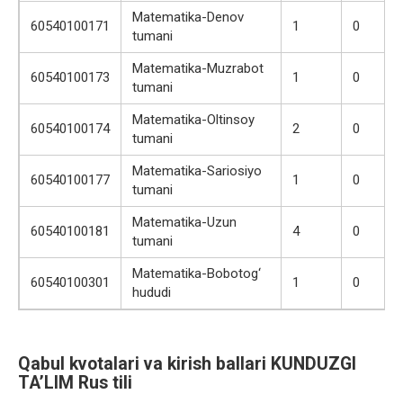
Matematika-Denov
60540100171
1
0
tumani
Matematika-Muzrabot
60540100173
1
0
tumani
Matematika-Oltinsoy
60540100174
2
0
tumani
Matematika-Sariosiyo
60540100177
1
0
tumani
Matematika-Uzun
60540100181
4
0
tumani
Matematika-Bobotog‘
60540100301
1
0
hududi
Qabul kvotalari va kirish ballari KUNDUZGI
TA’LIM Rus tili