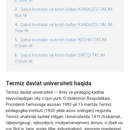
O‘zbek tili
Qabul kvotalari va kirish ballari KUNDUZGI TA’LIM
Rus tili
Qabul kvotalari va kirish ballari KUNDUZGI TA’LIM
Tojik tili
Qabul kvotalari va kirish ballari KECHKI TA’LIM
O‘zbek tili
Qabul kvotalari va kirish ballari SIRTQI TA’LIM
O‘zbek tili
Termiz davlat universiteti haqida
Termiz davlat universiteti — ilmiy va pedagog kadrlar
tayyorlaydigan oliy oʻquv yurti. Oʻzbekiston Respublikasi
Prezidenti farmoniga asosan 1992-yil 15 martda Termiz
pedagogika instituti (1955-yilda asos solingan) negizida
Termiz shahrida tashkil etilgan. Universitetda 14 ft (fizikamat.,
tabiiyotgeogr., iqtisodiyot, moliyamenejment, kimyo, oʻzbek va
rus filol.si, tarix, xorijiy tillar, industrialped., jismoniy madaniyat,