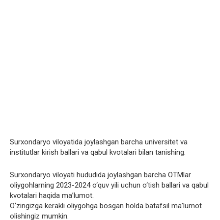
Surxondaryo viloyatida joylashgan barcha universitet va
institutlar kirish ballari va qabul kvotalari bilan tanishing.
Surxondaryo viloyati hududida joylashgan barcha OTMlar
oliygohlarning 2023-2024 o‘quv yili uchun o‘tish ballari va qabul
kvotalari haqida ma’lumot.
O‘zingizga kerakli oliygohga bosgan holda batafsil ma’lumot
olishingiz mumkin.