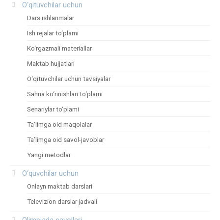
O‘qituvchilar uchun
Dars ishlanmalar
Ish rejalar to‘plami
Ko‘rgazmali materiallar
Maktab hujjatlari
O‘qituvchilar uchun tavsiyalar
Sahna ko‘rinishlari to‘plami
Senariylar to‘plami
Ta’limga oid maqolalar
Ta’limga oid savol-javoblar
Yangi metodlar
O‘quvchilar uchun
Onlayn maktab darslari
Televizion darslar jadvali
Olimpiada savollari