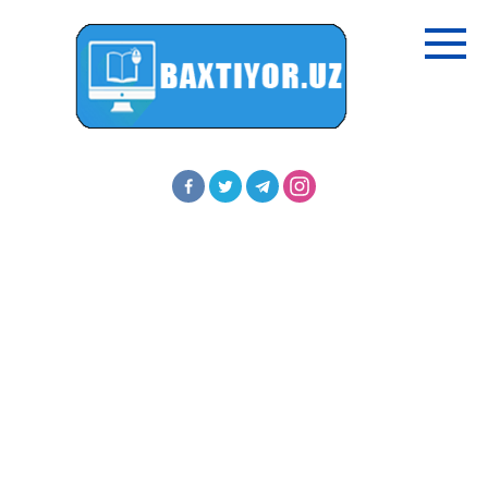
Перейти
к
контенту