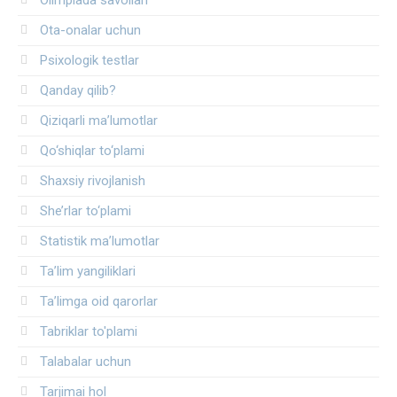
Ota-onalar uchun
Psixologik testlar
Qanday qilib?
Qiziqarli ma’lumotlar
Qo‘shiqlar to‘plami
Shaxsiy rivojlanish
She’rlar to‘plami
Statistik ma’lumotlar
Ta’lim yangiliklari
Ta’limga oid qarorlar
Tabriklar to'plami
Talabalar uchun
Tarjimai hol