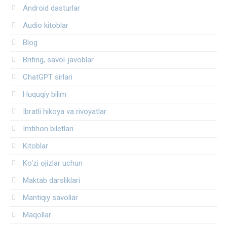
Android dasturlar
Audio kitoblar
Blog
Brifing, savol-javoblar
ChatGPT sirlari
Huquqiy bilim
Ibratli hikoya va rivoyatlar
Imtihon biletlari
Kitoblar
Ko‘zi ojizlar uchun
Maktab darsliklari
Mantiqiy savollar
Maqollar