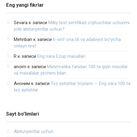
Eng yangi fikrlar
Sevara
к записи
Milliy test sertifikati o‘qituvchilar uchunmi
yoki abituriyentlar uchun?
Mehriban
к записи
6-sinf ona tili va adabiyot bo‘yicha
onlayn test
R
к записи
Eng sara Ezop masallari
anoim
к записи
Matematika fanidan 100 ta qiyin misollar
va masalalar yechimi bilan
Аноним
к записи
Tez aytishlar to‘plami — Eng sara 100 ta
tez aytishlar
Sayt bo’limlari
Abituriyentlar uchun