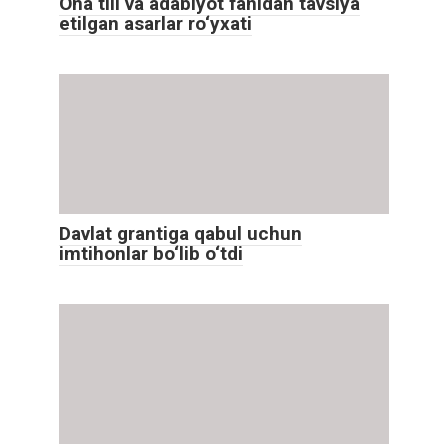
Ona tili va adabiyot fanidan tavsiya
etilgan asarlar ro‘yxati
Davlat grantiga qabul uchun
imtihonlar bo‘lib o‘tdi