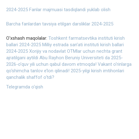
2024-2025 Fanlar majmuasi tasdiqlandi yuklab olish
Barcha fanlardan tavsiya etilgan darsliklar 2024-2025
O‘xshash maqolalar:
Toshkent farmatsevtika instituti kirish
ballari 2024-2025
Milliy estrada san’ati instituti kirish ballari
2024-2025
Xorijiy va nodavlat OTMlar uchun nechta grant
ajratilgani aytildi
Abu Rayhon Beruniy Universiteti da 2025-
2026-o’quv yili uchun qabul davom etmoqda!
Vakant o‘rinlarga
qo‘shimcha tanlov e’lon qilinadi!
2025-yilgi kirish imtihonlari
qanchalik shaffof o‘tdi?
Telegramda o‘qish