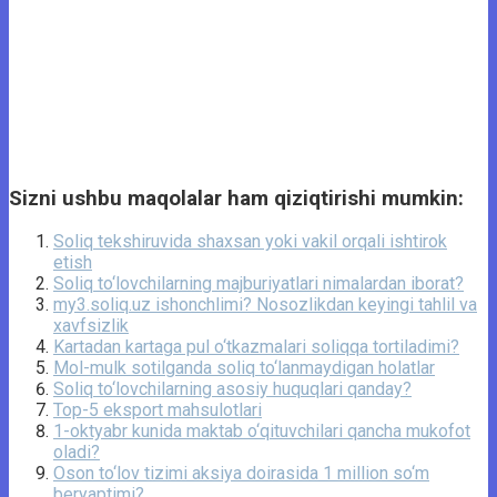
Sizni ushbu maqolalar ham qiziqtirishi mumkin:
Soliq tekshiruvida shaxsan yoki vakil orqali ishtirok
etish
Soliq to‘lovchilarning majburiyatlari nimalardan iborat?
my3.soliq.uz ishonchlimi? Nosozlikdan keyingi tahlil va
xavfsizlik
Kartadan kartaga pul o‘tkazmalari soliqqa tortiladimi?
Mol-mulk sotilganda soliq to‘lanmaydigan holatlar
Soliq to‘lovchilarning asosiy huquqlari qanday?
Top-5 eksport mahsulotlari
1-oktyabr kunida maktab o‘qituvchilari qancha mukofot
oladi?
Oson to‘lov tizimi aksiya doirasida 1 million so‘m
beryaptimi?