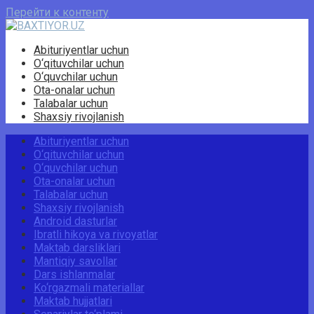
Перейти к контенту
Abituriyentlar uchun
O‘qituvchilar uchun
O‘quvchilar uchun
Ota-onalar uchun
Talabalar uchun
Shaxsiy rivojlanish
Abituriyentlar uchun
O‘qituvchilar uchun
O‘quvchilar uchun
Ota-onalar uchun
Talabalar uchun
Shaxsiy rivojlanish
Android dasturlar
Ibratli hikoya va rivoyatlar
Maktab darsliklari
Mantiqiy savollar
Dars ishlanmalar
Ko‘rgazmali materiallar
Maktab hujjatlari