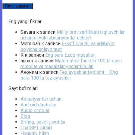
Eng yangi fikrlar
Sevara
к записи
Milliy test sertifikati o‘qituvchilar
uchunmi yoki abituriyentlar uchun?
Mehriban
к записи
6-sinf ona tili va adabiyot
bo‘yicha onlayn test
R
к записи
Eng sara Ezop masallari
anoim
к записи
Matematika fanidan 100 ta qiyin
misollar va masalalar yechimi bilan
Аноним
к записи
Tez aytishlar to‘plami — Eng
sara 100 ta tez aytishlar
Sayt bo’limlari
Abituriyentlar uchun
Android dasturlar
Audio kitoblar
Blog
Brifing, savol-javoblar
ChatGPT sirlari
Huquqiy bilim