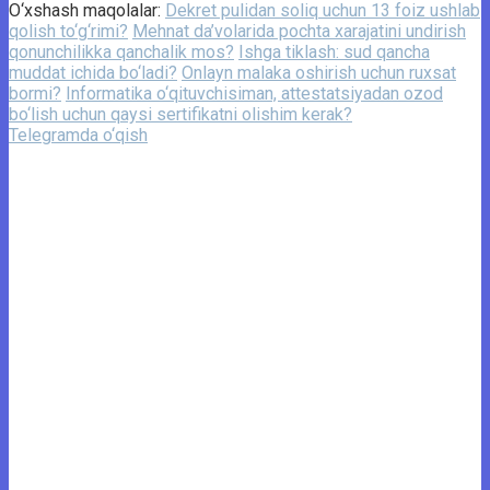
O‘xshash maqolalar:
Dekret pulidan soliq uchun 13 foiz ushlab
qolish to‘g‘rimi?
Mehnat da’volarida pochta xarajatini undirish
qonunchilikka qanchalik mos?
Ishga tiklash: sud qancha
muddat ichida bo‘ladi?
Onlayn malaka oshirish uchun ruxsat
bormi?
Informatika o‘qituvchisiman, attestatsiyadan ozod
bo‘lish uchun qaysi sertifikatni olishim kerak?
Telegramda o‘qish