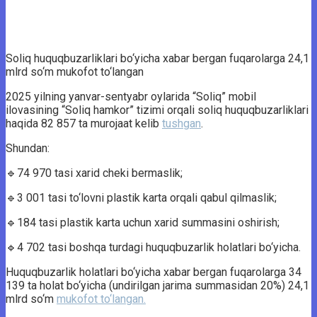
Soliq huquqbuzarliklari bo‘yicha xabar bergan fuqarolarga 24,1
mlrd so‘m mukofot to‘langan
2025 yilning yanvar-sentyabr oylarida “Soliq” mobil
ilovasining “Soliq hamkor” tizimi orqali soliq huquqbuzarliklari
haqida 82 857 ta murojaat kelib
tushgan
.
Shundan:
🔹74 970 tasi xarid cheki bermaslik;
🔹3 001 tasi to‘lovni plastik karta orqali qabul qilmaslik;
🔹184 tasi plastik karta uchun xarid summasini oshirish;
🔹4 702 tasi boshqa turdagi huquqbuzarlik holatlari bo‘yicha.
Huquqbuzarlik holatlari bo‘yicha xabar bergan fuqarolarga 34
139 ta holat bo‘yicha (undirilgan jarima summasidan 20%) 24,1
mlrd so‘m
mukofot to‘langan.