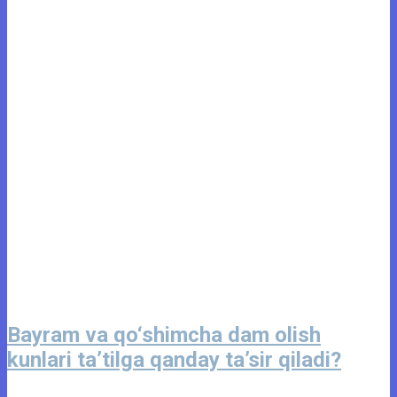
Bayram va qo‘shimcha dam olish
kunlari ta’tilga qanday ta’sir qiladi?