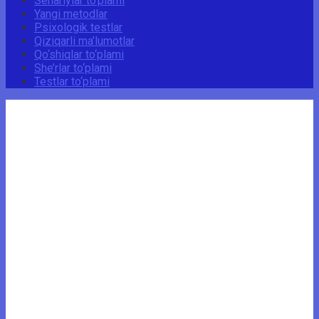
Senariylar to‘plami
Yangi metodlar
Psixologik testlar
Qiziqarli ma’lumotlar
Qo‘shiqlar to‘plami
She’rlar to‘plami
Testlar to‘plami