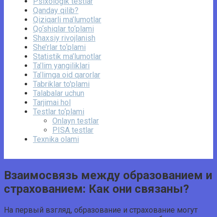
Psixologik testlar
Qanday qilib?
Qiziqarli ma’lumotlar
Qo‘shiqlar to‘plami
Shaxsiy rivojlanish
She’rlar to‘plami
Statistik ma’lumotlar
Ta’lim yangiliklari
Ta’limga oid qarorlar
Tabriklar to'plami
Talabalar uchun
Tarjimai hol
Testlar to‘plami
Onlayn testlar
PISA testlar
Texnika olami
Взаимосвязь между образованием и
страхованием: Как они связаны?
На первый взгляд, образование и страхование могут