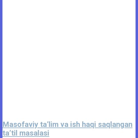
Masofaviy ta’lim va ish haqi saqlangan
ta’til masalasi