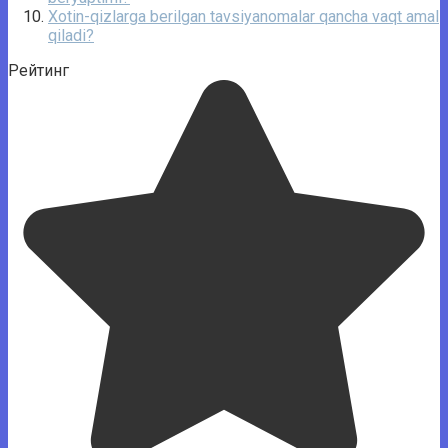
Xotin-qizlarga berilgan tavsiyanomalar qancha vaqt amal
qiladi?
Рейтинг