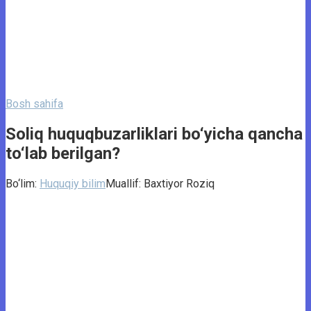
Bosh sahifa
Soliq huquqbuzarliklari bo‘yicha qancha
to‘lab berilgan?
Bo‘lim:
Huquqiy bilim
Muallif:
Baxtiyor Roziq