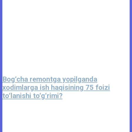
Bog‘cha remontga yopilganda
xodimlarga ish haqisining 75 foizi
to‘lanishi to‘g‘rimi?