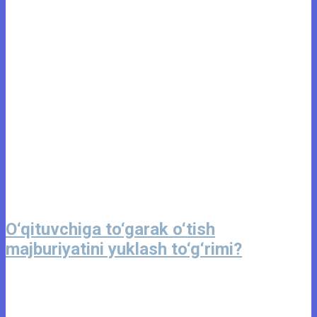
O‘qituvchiga to‘garak o‘tish
majburiyatini yuklash to‘g‘rimi?