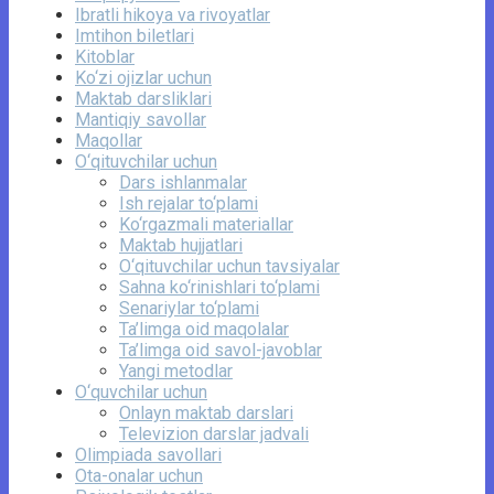
Ibratli hikoya va rivoyatlar
Imtihon biletlari
Kitoblar
Ko‘zi ojizlar uchun
Maktab darsliklari
Mantiqiy savollar
Maqollar
O‘qituvchilar uchun
Dars ishlanmalar
Ish rejalar to‘plami
Ko‘rgazmali materiallar
Maktab hujjatlari
O‘qituvchilar uchun tavsiyalar
Sahna ko‘rinishlari to‘plami
Senariylar to‘plami
Ta’limga oid maqolalar
Ta’limga oid savol-javoblar
Yangi metodlar
O‘quvchilar uchun
Onlayn maktab darslari
Televizion darslar jadvali
Olimpiada savollari
Ota-onalar uchun