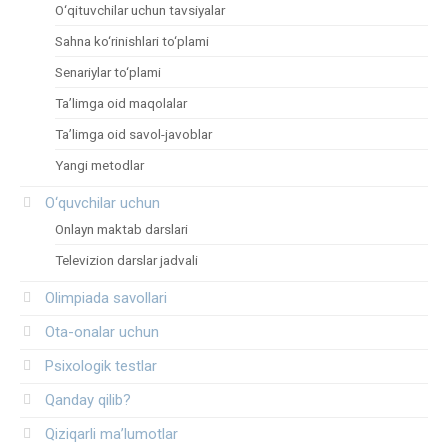
O‘qituvchilar uchun tavsiyalar
Sahna ko‘rinishlari to‘plami
Senariylar to‘plami
Ta’limga oid maqolalar
Ta’limga oid savol-javoblar
Yangi metodlar
O‘quvchilar uchun
Onlayn maktab darslari
Televizion darslar jadvali
Olimpiada savollari
Ota-onalar uchun
Psixologik testlar
Qanday qilib?
Qiziqarli ma’lumotlar