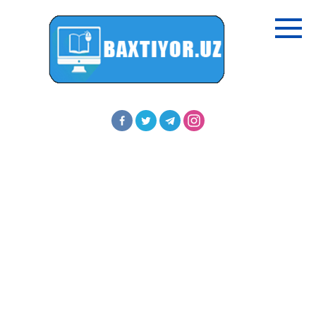
Перейти
к
контенту