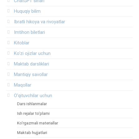
ChatGPT sirlari
Huquqiy bilim
Ibratli hikoya va rivoyatlar
Imtihon biletlari
Kitoblar
Ko‘zi ojizlar uchun
Maktab darsliklari
Mantiqiy savollar
Maqollar
O‘qituvchilar uchun
Dars ishlanmalar
Ish rejalar to‘plami
Ko‘rgazmali materiallar
Maktab hujjatlari