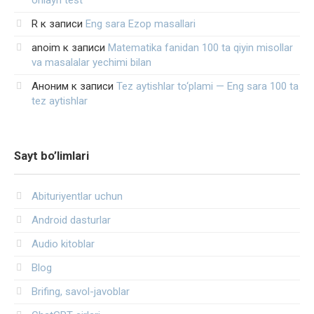
R
к записи
Eng sara Ezop masallari
anoim
к записи
Matematika fanidan 100 ta qiyin misollar
va masalalar yechimi bilan
Аноним
к записи
Tez aytishlar to‘plami — Eng sara 100 ta
tez aytishlar
Sayt bo’limlari
Abituriyentlar uchun
Android dasturlar
Audio kitoblar
Blog
Brifing, savol-javoblar