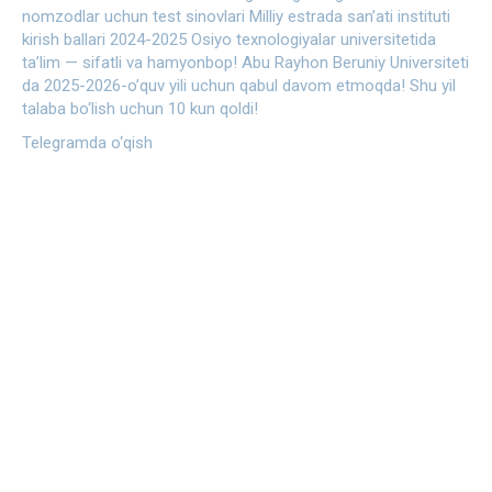
nomzodlar uchun test sinovlari
Milliy estrada san’ati instituti
kirish ballari 2024-2025
Osiyo texnologiyalar universitetida
ta’lim — sifatli va hamyonbop!
Abu Rayhon Beruniy Universiteti
da 2025-2026-o’quv yili uchun qabul davom etmoqda!
Shu yil
talaba bo‘lish uchun 10 kun qoldi!
Telegramda o‘qish