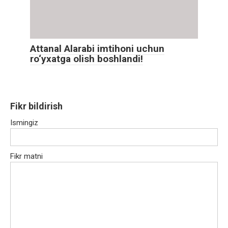
Attanal Alarabi imtihoni uchun
ro‘yxatga olish boshlandi!
Fikr bildirish
Ismingiz
Fikr matni