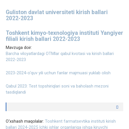
Guliston davlat universiteti kirish ballari
2022-2023
Toshkent kimyo-texnologiya instituti Yangiyer
filiali kirish ballari 2022-2023
Mavzuga doir:
Barcha viloyatlardagi OTMlar qabul kvotasi va kirish ballari
2022-2023
2023-2024-o‘quv yili uchun fanlar majmuasi yuklab olish
Qabul 2023: Test topshiriqlari soni va baholash mezoni
tasdiqlandi
O‘xshash maqolalar:
Toshkent farmatsevtika instituti kirish
ballari 2024-2025
Ichki ishlar organlariga ishga kiruvchi