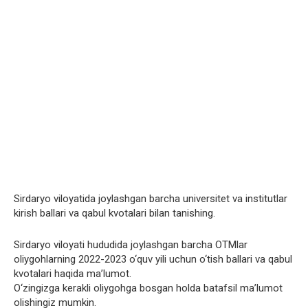
Sirdaryo viloyatida joylashgan barcha universitet va institutlar
kirish ballari va qabul kvotalari bilan tanishing.
Sirdaryo viloyati hududida joylashgan barcha OTMlar
oliygohlarning 2022-2023 o‘quv yili uchun o‘tish ballari va qabul
kvotalari haqida ma’lumot.
O‘zingizga kerakli oliygohga bosgan holda batafsil ma’lumot
olishingiz mumkin.