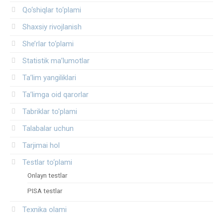
Qo‘shiqlar to‘plami
Shaxsiy rivojlanish
She’rlar to‘plami
Statistik ma’lumotlar
Ta’lim yangiliklari
Ta’limga oid qarorlar
Tabriklar to'plami
Talabalar uchun
Tarjimai hol
Testlar to‘plami
Onlayn testlar
PISA testlar
Texnika olami