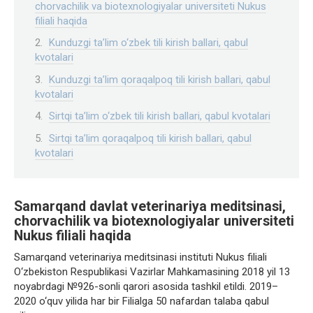
chorvachilik va biotexnologiyalar universiteti Nukus
filiali haqida
Kunduzgi ta’lim o‘zbek tili kirish ballari, qabul
kvotalari
Kunduzgi ta’lim qoraqalpoq tili kirish ballari, qabul
kvotalari
Sirtqi ta’lim o‘zbek tili kirish ballari, qabul kvotalari
Sirtqi ta’lim qoraqalpoq tili kirish ballari, qabul
kvotalari
Samarqand davlat veterinariya meditsinasi,
chorvachilik va biotexnologiyalar universiteti
Nukus filiali haqida
Samarqand veterinariya meditsinasi instituti Nukus filiali
O‘zbekiston Respublikasi Vazirlar Mahkamasining 2018 yil 13
noyabrdagi №926-sonli qarori asosida tashkil etildi. 2019–
2020 o‘quv yilida har bir Filialga 50 nafardan talaba qabul