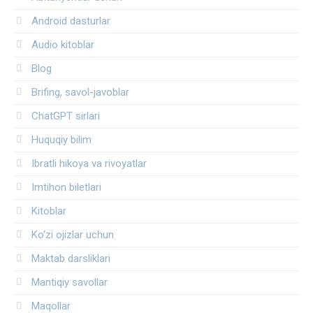
Android dasturlar
Audio kitoblar
Blog
Brifing, savol-javoblar
ChatGPT sirlari
Huquqiy bilim
Ibratli hikoya va rivoyatlar
Imtihon biletlari
Kitoblar
Ko‘zi ojizlar uchun
Maktab darsliklari
Mantiqiy savollar
Maqollar