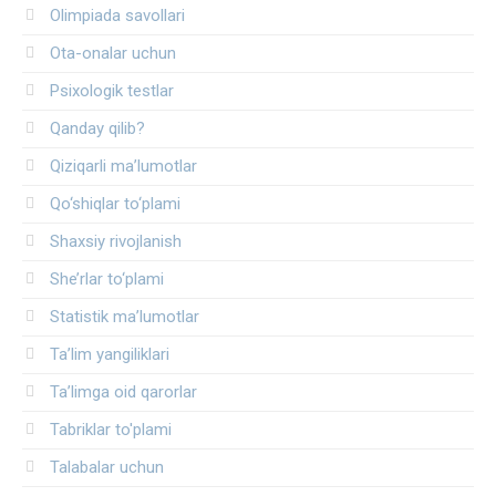
Olimpiada savollari
Ota-onalar uchun
Psixologik testlar
Qanday qilib?
Qiziqarli ma’lumotlar
Qo‘shiqlar to‘plami
Shaxsiy rivojlanish
She’rlar to‘plami
Statistik ma’lumotlar
Ta’lim yangiliklari
Ta’limga oid qarorlar
Tabriklar to'plami
Talabalar uchun