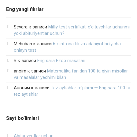
Eng yangi fikrlar
Sevara
к записи
Milliy test sertifikati o‘qituvchilar uchunmi
yoki abituriyentlar uchun?
Mehriban
к записи
6-sinf ona tili va adabiyot bo‘yicha
onlayn test
R
к записи
Eng sara Ezop masallari
anoim
к записи
Matematika fanidan 100 ta qiyin misollar
va masalalar yechimi bilan
Аноним
к записи
Tez aytishlar to‘plami — Eng sara 100 ta
tez aytishlar
Sayt bo’limlari
Abituriyentlar uchun