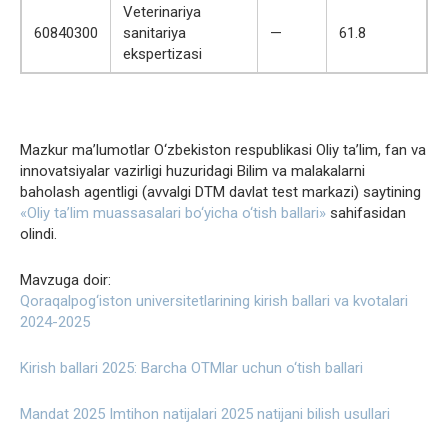
Veterinariya
60840300
sanitariya
—
61.8
ekspertizasi
Mazkur ma’lumotlar O‘zbekiston respublikasi Oliy ta’lim, fan va
innovatsiyalar vazirligi huzuridagi Bilim va malakalarni
baholash agentligi (avvalgi DTM davlat test markazi) saytining
«Oliy ta’lim muassasalari bo‘yicha o‘tish ballari»
sahifasidan
olindi.
Mavzuga doir:
Qoraqalpog‘iston universitetlarining kirish ballari va kvotalari
2024-2025
Kirish ballari 2025: Barcha OTMlar uchun o‘tish ballari
Mandat 2025 Imtihon natijalari 2025 natijani bilish usullari