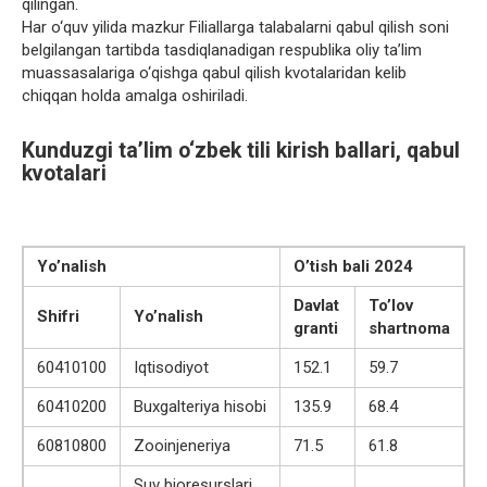
qilingan.
Har o‘quv yilida mazkur Filiallarga talabalarni qabul qilish soni
belgilangan tartibda tasdiqlanadigan respublika oliy ta’lim
muassasalariga o‘qishga qabul qilish kvotalaridan kelib
chiqqan holda amalga oshiriladi.
Kunduzgi ta’lim o‘zbek tili kirish ballari, qabul
kvotalari
Yo’nalish
O’tish bali 2024
Davlat
To’lov
Shifri
Yo’nalish
granti
shartnoma
60410100
Iqtisodiyot
152.1
59.7
60410200
Buxgalteriya hisobi
135.9
68.4
60810800
Zooinjeneriya
71.5
61.8
Suv bioresurslari