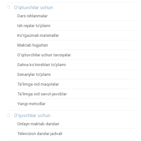
O‘qituvchilar uchun
Dars ishlanmalar
Ish rejalar to‘plami
Ko‘rgazmali materiallar
Maktab hujjatlari
O‘qituvchilar uchun tavsiyalar
Sahna ko‘rinishlari to‘plami
Senariylar to‘plami
Ta’limga oid maqolalar
Ta’limga oid savol-javoblar
Yangi metodlar
O‘quvchilar uchun
Onlayn maktab darslari
Televizion darslar jadvali