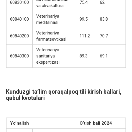
60830100
75.4
62
va akvakultura
Veterinariya
60840100
99.5
83.8
meditsinasi
Veterinariya
60840200
111.2
70.7
farmatsevtikasi
Veterinariya
60840300
sanitariya
89.3
69.1
ekspertizasi
Kunduzgi ta’lim qoraqalpoq tili kirish ballari,
qabul kvotalari
Yo’nalish
O’tish bali 2024