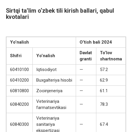
Sirtqi ta’lim o‘zbek tili kirish ballari, qabul
kvotalari
Yo’nalish
O’tish bali 2024
Davlat
To’lov
Shifri
Yo’nalish
granti
shartnoma
60410100
Iqtisodiyot
—
57.2
60410200
Buxgalteriya hisobi
—
62.9
60810800
Zooinjeneriya
—
61.1
Veterinariya
60840200
—
78.3
farmatsevtikasi
Veterinariya
60840300
sanitariya
—
67.4
ekspertizasi