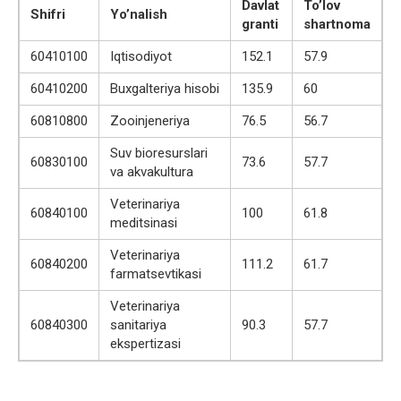
Davlat
To’lov
Shifri
Yo’nalish
granti
shartnoma
60410100
Iqtisodiyot
152.1
57.9
60410200
Buxgalteriya hisobi
135.9
60
60810800
Zooinjeneriya
76.5
56.7
Suv bioresurslari
60830100
73.6
57.7
va akvakultura
Veterinariya
60840100
100
61.8
meditsinasi
Veterinariya
60840200
111.2
61.7
farmatsevtikasi
Veterinariya
60840300
sanitariya
90.3
57.7
ekspertizasi