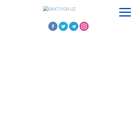
Перейти
к
контенту