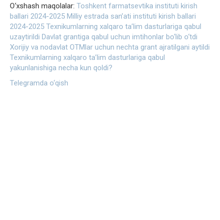
O‘xshash maqolalar:
Toshkent farmatsevtika instituti kirish
ballari 2024-2025
Milliy estrada san’ati instituti kirish ballari
2024-2025
Texnikumlarning xalqaro ta’lim dasturlariga qabul
uzaytirildi
Davlat grantiga qabul uchun imtihonlar bo‘lib o‘tdi
Xorijiy va nodavlat OTMlar uchun nechta grant ajratilgani aytildi
Texnikumlarning xalqaro ta’lim dasturlariga qabul
yakunlanishiga necha kun qoldi?
Telegramda o‘qish