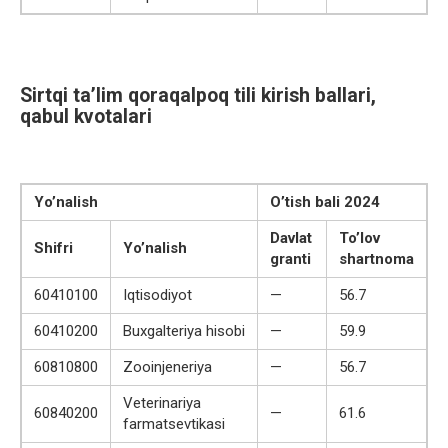
Sirtqi ta’lim qoraqalpoq tili kirish ballari,
qabul kvotalari
Yo’nalish
O’tish bali 2024
Davlat
To’lov
Shifri
Yo’nalish
granti
shartnoma
60410100
Iqtisodiyot
—
56.7
60410200
Buxgalteriya hisobi
—
59.9
60810800
Zooinjeneriya
—
56.7
Veterinariya
60840200
—
61.6
farmatsevtikasi