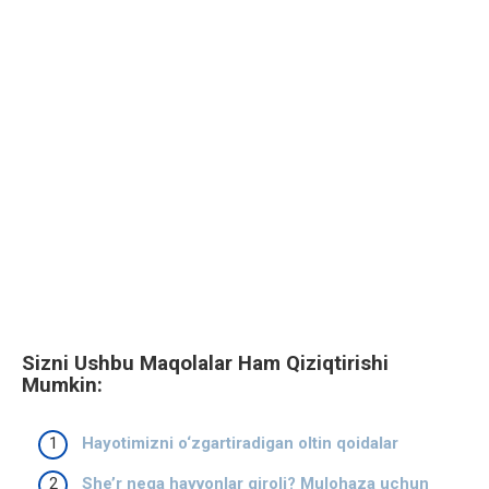
Sizni Ushbu Maqolalar Ham Qiziqtirishi
Mumkin:
Hayotimizni o‘zgartiradigan oltin qoidalar
She’r nega hayvonlar qiroli? Mulohaza uchun