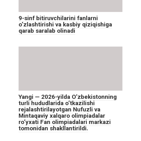
9-sinf bitiruvchilarini fanlarni
o‘zlashtirishi va kasbiy qiziqishiga
qarab saralab olinadi
Yangi — 2026-yilda O‘zbekistonning
turli hududlarida o‘tkazilishi
rejalashtirilayotgan Nufuzli va
Mintaqaviy xalqaro olimpiadalar
ro‘yxati Fan olimpiadalari markazi
tomonidan shakllantirildi.