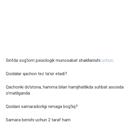
Sinfda sog’lom psixologik munosabat shakllanishi
uchun
.
Qoidalar qachon tez ta’sir etadi?
Qachonki do’stona, hamma bilan hamjihatlikda suhbat asosida
o’rnatilganda.
Qoidani samaradorligi nimaga bog’liq?
Samara berishi uchun 2 taraf ham