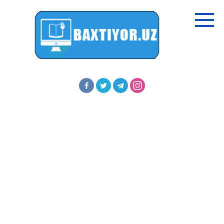
Перейти
к
контенту