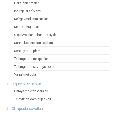
Dars ishlanmalar
Ish rejalar to‘plami
Ko‘rgazmali materiallar
Maktab hujjatlari
O‘qituvchilar uchun tavsiyalar
Sahna ko‘rinishlari to‘plami
Senariylar to‘plami
Ta’limga oid maqolalar
Ta’limga oid savol-javoblar
Yangi metodlar
O‘quvchilar uchun
Onlayn maktab darslari
Televizion darslar jadvali
Olimpiada savollari