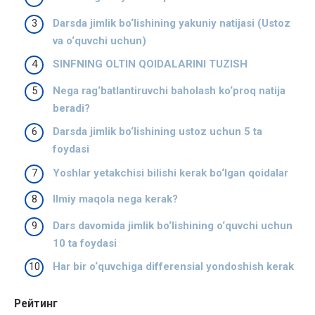
Darsda jimlik bo‘lishining yakuniy natijasi (Ustoz
va o‘quvchi uchun)
SINFNING OLTIN QOIDALARINI TUZISH
Nega rag‘batlantiruvchi baholash ko‘proq natija
beradi?
Darsda jimlik bo‘lishining ustoz uchun 5 ta
foydasi
Yoshlar yetakchisi bilishi kerak bo‘lgan qoidalar
Ilmiy maqola nega kerak?
Dars davomida jimlik bo‘lishining o‘quvchi uchun
10 ta foydasi
Har bir o‘quvchiga differensial yondoshish kerak
Рейтинг