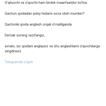
O’qituvchi va o’quvchi ham birdek maanfaatdor bo’lsa.
Qachon qoidadan ijobiy hislarni seza olish mumkin?
Qachonki qoida anglash orqali o’rnatilganda.
Demak sizning vazifangiz,
avvalo, siz qoidani anglaysiz va shu anglashlarni o’quvchilarga
singdirasiz.
Telegramda o‘qish