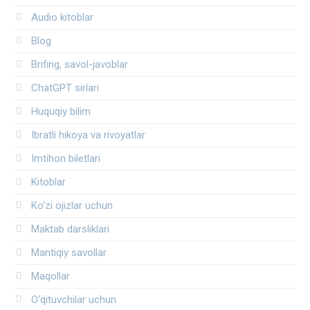
Audio kitoblar
Blog
Brifing, savol-javoblar
ChatGPT sirlari
Huquqiy bilim
Ibratli hikoya va rivoyatlar
Imtihon biletlari
Kitoblar
Ko‘zi ojizlar uchun
Maktab darsliklari
Mantiqiy savollar
Maqollar
O‘qituvchilar uchun