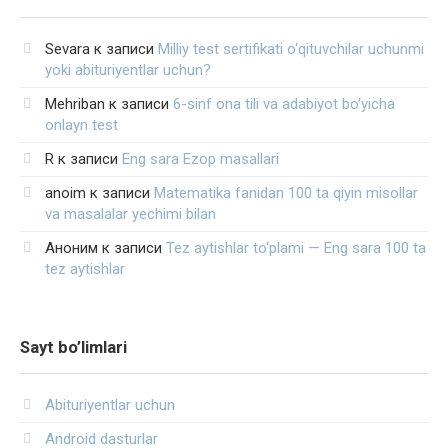
Sevara
к записи
Milliy test sertifikati o‘qituvchilar uchunmi
yoki abituriyentlar uchun?
Mehriban
к записи
6-sinf ona tili va adabiyot bo‘yicha
onlayn test
R
к записи
Eng sara Ezop masallari
anoim
к записи
Matematika fanidan 100 ta qiyin misollar
va masalalar yechimi bilan
Аноним
к записи
Tez aytishlar to‘plami — Eng sara 100 ta
tez aytishlar
Sayt bo’limlari
Abituriyentlar uchun
Android dasturlar