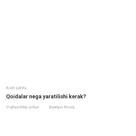
Bosh sahifa
Qoidalar nega yaratilishi kerak?
O‘qituvchilar uchun
Baxtiyor Roziq