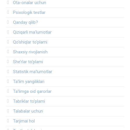
Ota-onalar uchun
Psixologik testlar
Qanday qilib?
Qiziqarli ma’lumotlar
Qo‘shiqlar to‘plami
Shaxsiy rivojlanish
She’rlar to‘plami
Statistik ma’lumotlar
Ta’lim yangiliklari
Ta’limga oid qarorlar
Tabriklar to'plami
Talabalar uchun
Tarjimai hol