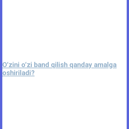
O‘zini o‘zi band qilish qanday amalga
oshiriladi?