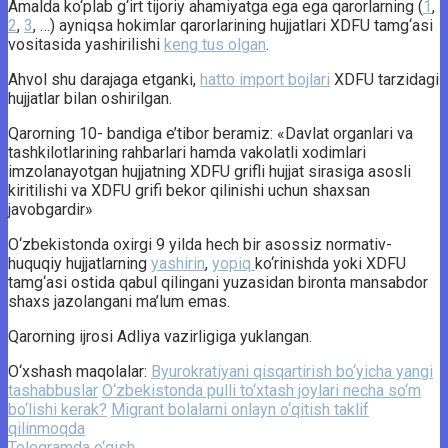
Amalda ko‘plab g‘irt tijoriy ahamiyatga ega ega qarorlarning (
1
,
2
,
3
, …) ayniqsa hokimlar qarorlarining hujjatlari XDFU tamg‘asi
vositasida yashirilishi
keng tus olgan
.
Ahvol shu darajaga etganki,
hatto import bojlari
XDFU tarzidagi
hujjatlar bilan oshirilgan.
Qarorning 10- bandiga e’tibor beramiz: «Davlat organlari va
tashkilotlarining rahbarlari hamda vakolatli xodimlari
imzolanayotgan hujjatning XDFU grifli hujjat sirasiga asosli
kiritilishi va XDFU grifi bekor qilinishi uchun shaxsan
javobgardir»
O‘zbekistonda oxirgi 9 yilda hech bir asossiz normativ-
huquqiy hujjatlarning
yashirin
,
yopiq
ko‘rinishda yoki XDFU
tamg‘asi ostida qabul qilingani yuzasidan bironta mansabdor
shaxs jazolangani ma’lum emas.
Qarorning ijrosi Adliya vazirligiga yuklangan.
O‘xshash maqolalar:
Byurokratiyani qisqartirish bo‘yicha yangi
tashabbuslar
O‘zbekistonda pulli to‘xtash joylari necha so‘m
bo‘lishi kerak?
Migrant bolalarni onlayn o‘qitish taklif
qilinmoqda
Telegramda o‘qish