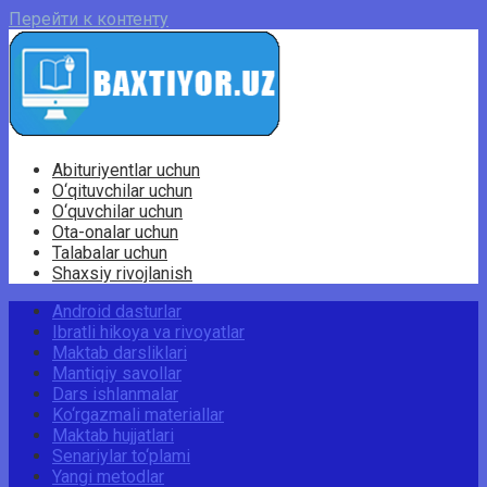
Перейти к контенту
Abituriyentlar uchun
O‘qituvchilar uchun
O‘quvchilar uchun
Ota-onalar uchun
Talabalar uchun
Shaxsiy rivojlanish
Android dasturlar
Ibratli hikoya va rivoyatlar
Maktab darsliklari
Mantiqiy savollar
Dars ishlanmalar
Ko‘rgazmali materiallar
Maktab hujjatlari
Senariylar to‘plami
Yangi metodlar