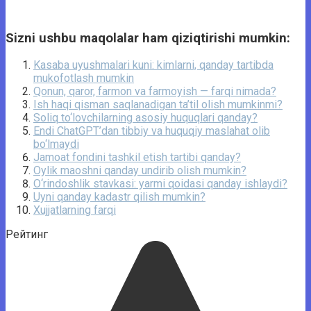
Sizni ushbu maqolalar ham qiziqtirishi mumkin:
Kasaba uyushmalari kuni: kimlarni, qanday tartibda
mukofotlash mumkin
Qonun, qaror, farmon va farmoyish — farqi nimada?
Ish haqi qisman saqlanadigan ta’til olish mumkinmi?
Soliq to‘lovchilarning asosiy huquqlari qanday?
Endi ChatGPT’dan tibbiy va huquqiy maslahat olib
bo‘lmaydi
Jamoat fondini tashkil etish tartibi qanday?
Oylik maoshni qanday undirib olish mumkin?
O‘rindoshlik stavkasi: yarmi qoidasi qanday ishlaydi?
Uyni qanday kadastr qilish mumkin?
Xujjatlarning farqi
Рейтинг