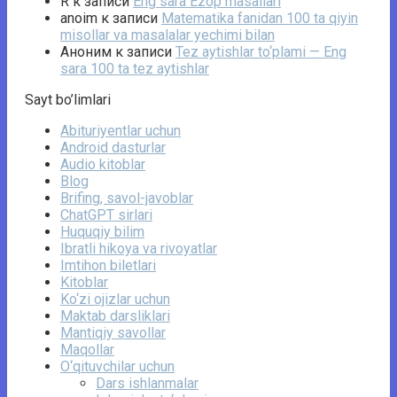
R
к записи
Eng sara Ezop masallari
anoim
к записи
Matematika fanidan 100 ta qiyin
misollar va masalalar yechimi bilan
Аноним
к записи
Tez aytishlar to‘plami — Eng
sara 100 ta tez aytishlar
Sayt bo’limlari
Abituriyentlar uchun
Android dasturlar
Audio kitoblar
Blog
Brifing, savol-javoblar
ChatGPT sirlari
Huquqiy bilim
Ibratli hikoya va rivoyatlar
Imtihon biletlari
Kitoblar
Ko‘zi ojizlar uchun
Maktab darsliklari
Mantiqiy savollar
Maqollar
O‘qituvchilar uchun
Dars ishlanmalar