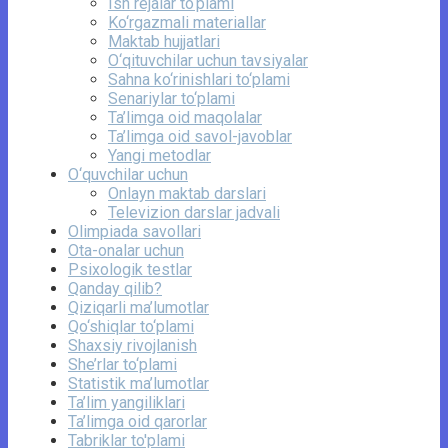
Ish rejalar to‘plami
Ko‘rgazmali materiallar
Maktab hujjatlari
O‘qituvchilar uchun tavsiyalar
Sahna ko‘rinishlari to‘plami
Senariylar to‘plami
Ta’limga oid maqolalar
Ta’limga oid savol-javoblar
Yangi metodlar
O‘quvchilar uchun
Onlayn maktab darslari
Televizion darslar jadvali
Olimpiada savollari
Ota-onalar uchun
Psixologik testlar
Qanday qilib?
Qiziqarli ma’lumotlar
Qo‘shiqlar to‘plami
Shaxsiy rivojlanish
She’rlar to‘plami
Statistik ma’lumotlar
Ta’lim yangiliklari
Ta’limga oid qarorlar
Tabriklar to'plami