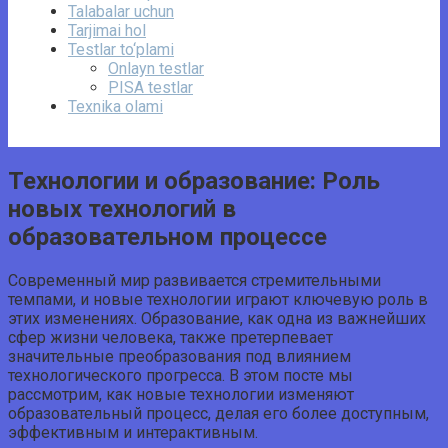
Talabalar uchun
Tarjimai hol
Testlar to‘plami
Onlayn testlar
PISA testlar
Texnika olami
Технологии и образование: Роль
новых технологий в
образовательном процессе
Современный мир развивается стремительными
темпами, и новые технологии играют ключевую роль в
этих изменениях. Образование, как одна из важнейших
сфер жизни человека, также претерпевает
значительные преобразования под влиянием
технологического прогресса. В этом посте мы
рассмотрим, как новые технологии изменяют
образовательный процесс, делая его более доступным,
эффективным и интерактивным.