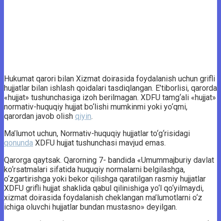
Hukumat qarori bilan Xizmat doirasida foydalanish uchun grifli
hujjatlar bilan ishlash qoidalari tasdiqlangan. E’tiborlisi, qarorda
«hujjat» tushunchasiga izoh berilmagan. XDFU tamg‘ali «hujjat»
normativ-huquqiy hujjat bo‘lishi mumkinmi yoki yo‘qmi,
qarordan javob olish
qiyin
.
Ma’lumot uchun, Normativ-huquqiy hujjatlar to‘g‘risidagi
qonunda
XDFU hujjat tushunchasi mavjud emas.
Qarorga qaytsak. Qarorning 7- bandida «Umummajburiy davlat
ko‘rsatmalari sifatida huquqiy normalarni belgilashga,
o‘zgartirishga yoki bekor qilishga qaratilgan rasmiy hujjatlar
XDFU grifli hujjat shaklida qabul qilinishiga yo‘l qo‘yilmaydi,
xizmat doirasida foydalanish cheklangan ma’lumotlarni o‘z
ichiga oluvchi hujjatlar bundan mustasno» deyilgan.