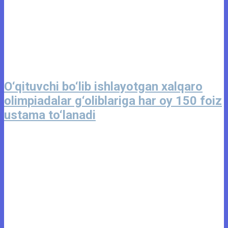
O‘qituvchi bo‘lib ishlayotgan xalqaro
olimpiadalar g‘oliblariga har oy 150 foiz
ustama to‘lanadi