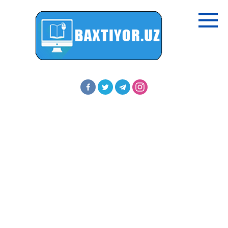
Перейти
к
контенту