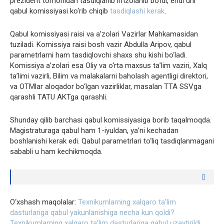
prezident tomonidan tasdiqlanib imzolanib bo‘ldi, endi uni
qabul komissiyasi ko‘rib chiqib
tasdiqlashi kerak
.
Qabul komissiyasi raisi va a’zolari Vazirlar Mahkamasidan
tuziladi. Komissiya raisi bosh vazir Abdulla Aripov, qabul
parametrlarni ham tasdiqlovchi shaxs shu kishi bo‘ladi.
Komissiya a’zolari esa Oliy va o‘rta maxsus ta’lim vaziri, Xalq
ta’limi vazirli, Bilim va malakalarni baholash agentligi direktori,
va OTMlar aloqador bo‘lgan vazirliklar, masalan TTA SSVga
qarashli TATU AKTga qarashli.
Shunday qilib barchasi qabul komissiyasiga borib taqalmoqda.
Magistraturaga qabul ham 1-iyuldan, ya’ni kechadan
boshlanishi kerak edi. Qabul parametrlari to‘liq tasdiqlanmagani
sababli u ham kechikmoqda.
O‘xshash maqolalar:
Texnikumlarning xalqaro ta’lim
dasturlariga qabul yakunlanishiga necha kun qoldi?
Texnikumlarning xalqaro ta’lim dasturlariga qabul uzaytirildi