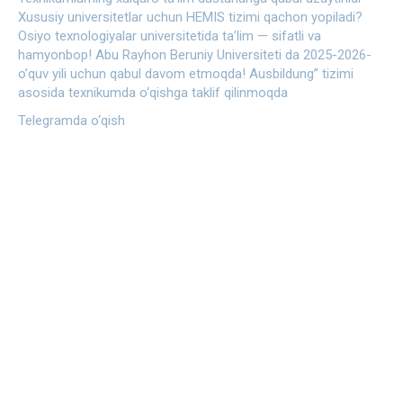
Xususiy universitetlar uchun HEMIS tizimi qachon yopiladi?
Osiyo texnologiyalar universitetida ta’lim — sifatli va
hamyonbop!
Abu Rayhon Beruniy Universiteti da 2025-2026-
o’quv yili uchun qabul davom etmoqda!
Ausbildung” tizimi
asosida texnikumda o‘qishga taklif qilinmoqda
Telegramda o‘qish