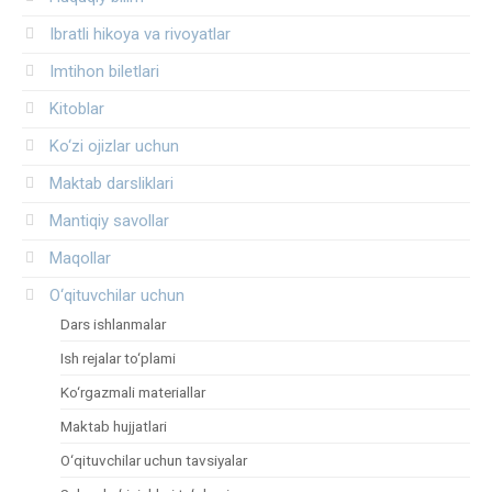
Ibratli hikoya va rivoyatlar
Imtihon biletlari
Kitoblar
Ko‘zi ojizlar uchun
Maktab darsliklari
Mantiqiy savollar
Maqollar
O‘qituvchilar uchun
Dars ishlanmalar
Ish rejalar to‘plami
Ko‘rgazmali materiallar
Maktab hujjatlari
O‘qituvchilar uchun tavsiyalar