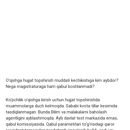
O‘qishga hujjat topshirish muddati kechikishiga kim aybdor?
Nega magistraturaga ham qabul boshlanmadi?
Ko‘pchilik o‘qishga kirish uchun hujjat topshirishda
muammolarga duch kelmoqda. Sababi kvota tillar kesimida
tasdiqlanmagan. Bunda Bilim va malakalarni baholash
agentligini ayblashmoqda. Ayb davlat test markazida emas,
qabul komissiyasida. Qabul parametrlari to‘g‘risidagi qaror