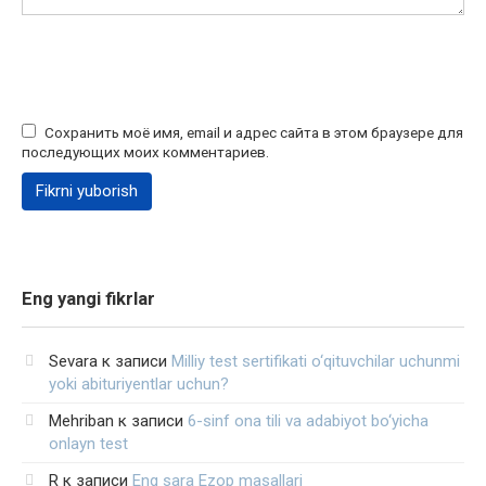
Сохранить моё имя, email и адрес сайта в этом браузере для
последующих моих комментариев.
Eng yangi fikrlar
Sevara
к записи
Milliy test sertifikati o‘qituvchilar uchunmi
yoki abituriyentlar uchun?
Mehriban
к записи
6-sinf ona tili va adabiyot bo‘yicha
onlayn test
R
к записи
Eng sara Ezop masallari