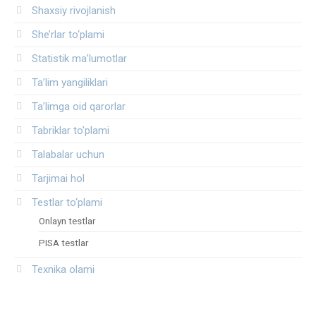
Shaxsiy rivojlanish
She’rlar to‘plami
Statistik ma’lumotlar
Ta’lim yangiliklari
Ta’limga oid qarorlar
Tabriklar to'plami
Talabalar uchun
Tarjimai hol
Testlar to‘plami
Onlayn testlar
PISA testlar
Texnika olami