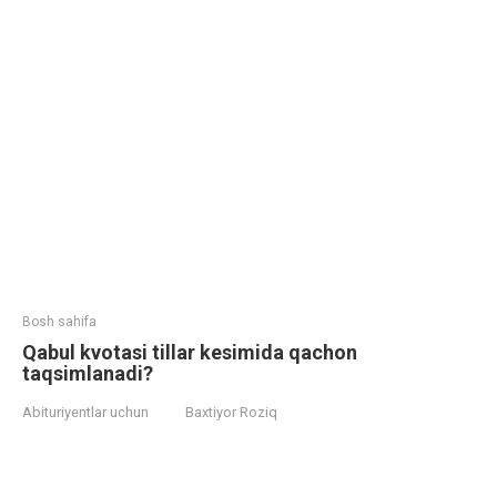
Bosh sahifa
Qabul kvotasi tillar kesimida qachon
taqsimlanadi?
Abituriyentlar uchun
Baxtiyor Roziq