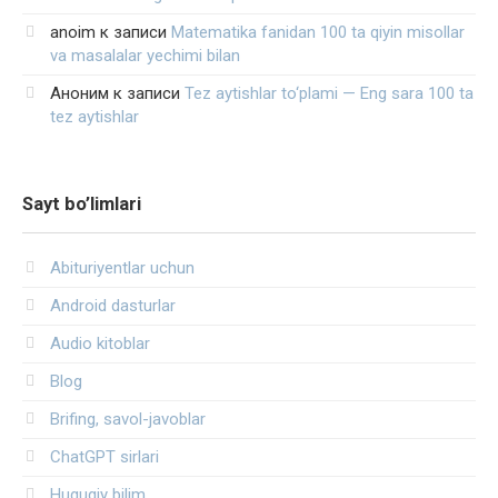
anoim
к записи
Matematika fanidan 100 ta qiyin misollar
va masalalar yechimi bilan
Аноним
к записи
Tez aytishlar to‘plami — Eng sara 100 ta
tez aytishlar
Sayt bo’limlari
Abituriyentlar uchun
Android dasturlar
Audio kitoblar
Blog
Brifing, savol-javoblar
ChatGPT sirlari
Huquqiy bilim