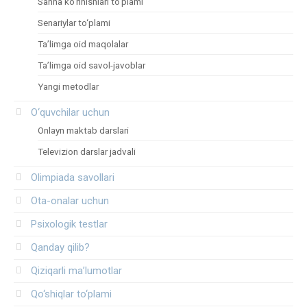
Sahna ko‘rinishlari to‘plami
Senariylar to‘plami
Ta’limga oid maqolalar
Ta’limga oid savol-javoblar
Yangi metodlar
O‘quvchilar uchun
Onlayn maktab darslari
Televizion darslar jadvali
Olimpiada savollari
Ota-onalar uchun
Psixologik testlar
Qanday qilib?
Qiziqarli ma’lumotlar
Qo‘shiqlar to‘plami