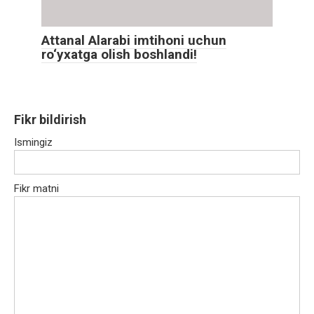
Attanal Alarabi imtihoni uchun
ro‘yxatga olish boshlandi!
Fikr bildirish
Ismingiz
Fikr matni