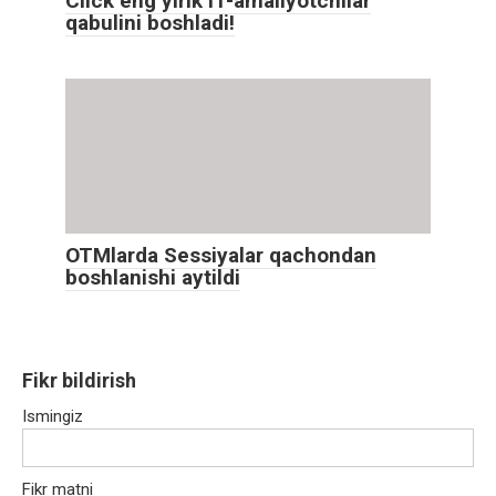
Click eng yirik IT-amaliyotchilar
qabulini boshladi!
OTMlarda Sessiyalar qachondan
boshlanishi aytildi
Fikr bildirish
Ismingiz
Fikr matni