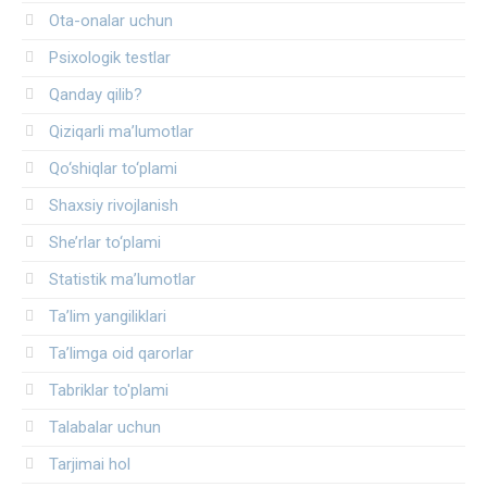
Ota-onalar uchun
Psixologik testlar
Qanday qilib?
Qiziqarli ma’lumotlar
Qo‘shiqlar to‘plami
Shaxsiy rivojlanish
She’rlar to‘plami
Statistik ma’lumotlar
Ta’lim yangiliklari
Ta’limga oid qarorlar
Tabriklar to'plami
Talabalar uchun
Tarjimai hol