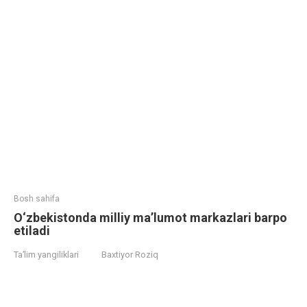
Bosh sahifa
O‘zbekistonda milliy ma’lumot markazlari barpo
etiladi
Ta’lim yangiliklari
Baxtiyor Roziq