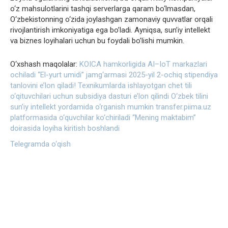
o‘z mahsulotlarini tashqi serverlarga qaram bo‘lmasdan,
O‘zbekistonning o‘zida joylashgan zamonaviy quvvatlar orqali
rivojlantirish imkoniyatiga ega bo’ladi. Ayniqsa, sun’iy intellekt
va biznes loyihalari uchun bu foydali bo’lishi mumkin.
O‘xshash maqolalar:
KOICA hamkorligida AI–IoT markazlari
ochiladi
“El-yurt umidi” jamg‘armasi 2025-yil 2-ochiq stipendiya
tanlovini e’lon qiladi!
Texnikumlarda ishlayotgan chet tili
o‘qituvchilari uchun subsidiya dasturi e’lon qilindi
O‘zbek tilini
sun’iy intellekt yordamida o‘rganish mumkin
transfer.piima.uz
platformasida o‘quvchilar ko‘chiriladi
“Mening maktabim”
doirasida loyiha kiritish boshlandi
Telegramda o‘qish