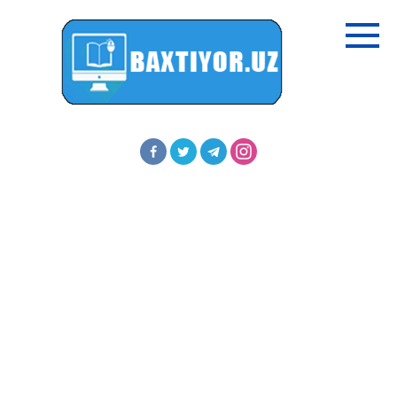
Перейти
к
контенту