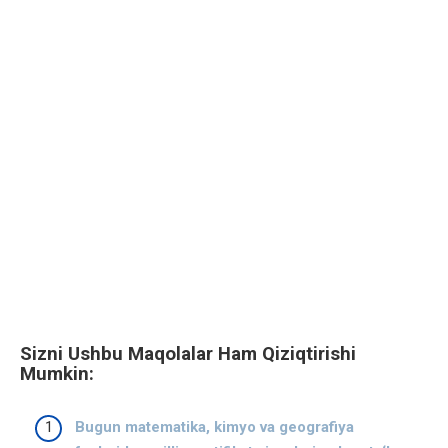
Sizni Ushbu Maqolalar Ham Qiziqtirishi
Mumkin:
Bugun matematika, kimyo va geografiya