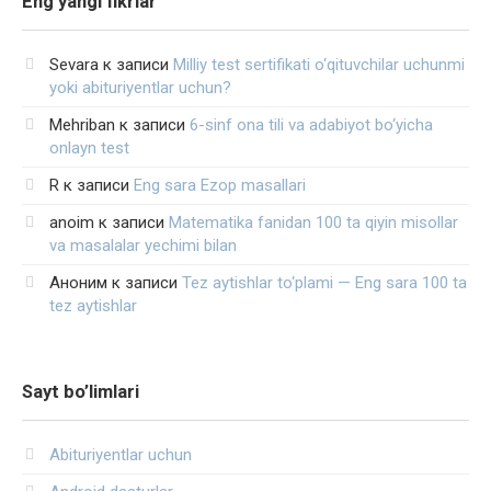
Eng yangi fikrlar
Sevara
к записи
Milliy test sertifikati o‘qituvchilar uchunmi
yoki abituriyentlar uchun?
Mehriban
к записи
6-sinf ona tili va adabiyot bo‘yicha
onlayn test
R
к записи
Eng sara Ezop masallari
anoim
к записи
Matematika fanidan 100 ta qiyin misollar
va masalalar yechimi bilan
Аноним
к записи
Tez aytishlar to‘plami — Eng sara 100 ta
tez aytishlar
Sayt bo’limlari
Abituriyentlar uchun