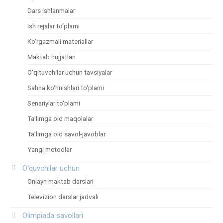
Dars ishlanmalar
Ish rejalar to‘plami
Ko‘rgazmali materiallar
Maktab hujjatlari
O‘qituvchilar uchun tavsiyalar
Sahna ko‘rinishlari to‘plami
Senariylar to‘plami
Ta’limga oid maqolalar
Ta’limga oid savol-javoblar
Yangi metodlar
O‘quvchilar uchun
Onlayn maktab darslari
Televizion darslar jadvali
Olimpiada savollari