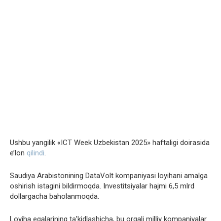
Ushbu yangilik «ICT Week Uzbekistan 2025» haftaligi doirasida
e’lon
qilindi
.
Saudiya Arabistonining DataVolt kompaniyasi loyihani amalga
oshirish istagini bildirmoqda. Investitsiyalar hajmi 6,5 mlrd
dollargacha baholanmoqda.
Loyiha egalarining ta’kidlashicha, bu orqali milliy kompaniyalar