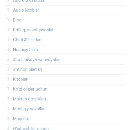
Android dasturlar
Audio kitoblar
Blog
Brifing, savol-javoblar
ChatGPT sirlari
Huquqiy bilim
Ibratli hikoya va rivoyatlar
Imtihon biletlari
Kitoblar
Ko‘zi ojizlar uchun
Maktab darsliklari
Mantiqiy savollar
Maqollar
O‘qituvchilar uchun