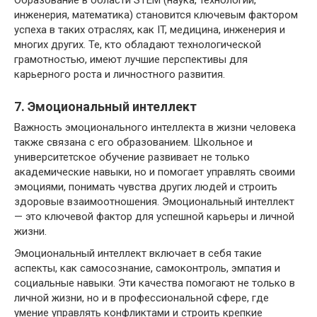
Образование в области STEM (наука, технологии,
инженерия, математика) становится ключевым фактором
успеха в таких отраслях, как IT, медицина, инженерия и
многих других. Те, кто обладают технологической
грамотностью, имеют лучшие перспективы для
карьерного роста и личностного развития.
7. Эмоциональный интеллект
Важность эмоционального интеллекта в жизни человека
также связана с его образованием. Школьное и
университетское обучение развивает не только
академические навыки, но и помогает управлять своими
эмоциями, понимать чувства других людей и строить
здоровые взаимоотношения. Эмоциональный интеллект
— это ключевой фактор для успешной карьеры и личной
жизни.
Эмоциональный интеллект включает в себя такие
аспекты, как самосознание, самоконтроль, эмпатия и
социальные навыки. Эти качества помогают не только в
личной жизни, но и в профессиональной сфере, где
умение управлять конфликтами и строить крепкие