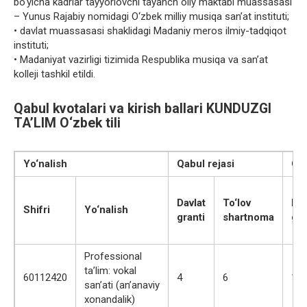
bo‘yicha kadrlar tayyorlovchi tayanch oliy maktabi muassasasi
– Yunus Rajabiy nomidagi O‘zbek milliy musiqa san’at instituti;
• davlat muassasasi shaklidagi Madaniy meros ilmiy-tadqiqot
instituti;
• Madaniyat vazirligi tizimida Respublika musiqa va san’at
kolleji tashkil etildi.
Qabul kvotalari va kirish ballari KUNDUZGI
TA’LIM O‘zbek tili
Yo‘nalish
Qabul rejasi
O‘t
Davlat
To‘lov
Dav
Shifri
Yo‘nalish
granti
shartnoma
gra
Professional
ta’lim: vokal
60112420
4
6
137
san’ati (an’anaviy
xonandalik)