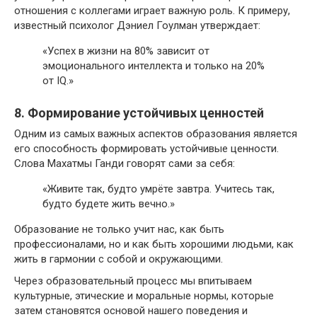
отношения с коллегами играет важную роль. К примеру,
известный психолог Дэниел Гоулман утверждает:
«Успех в жизни на 80% зависит от
эмоционального интеллекта и только на 20%
от IQ.»
8. Формирование устойчивых ценностей
Одним из самых важных аспектов образования является
его способность формировать устойчивые ценности.
Слова Махатмы Ганди говорят сами за себя:
«Живите так, будто умрёте завтра. Учитесь так,
будто будете жить вечно.»
Образование не только учит нас, как быть
профессионалами, но и как быть хорошими людьми, как
жить в гармонии с собой и окружающими.
Через образовательный процесс мы впитываем
культурные, этические и моральные нормы, которые
затем становятся основой нашего поведения и