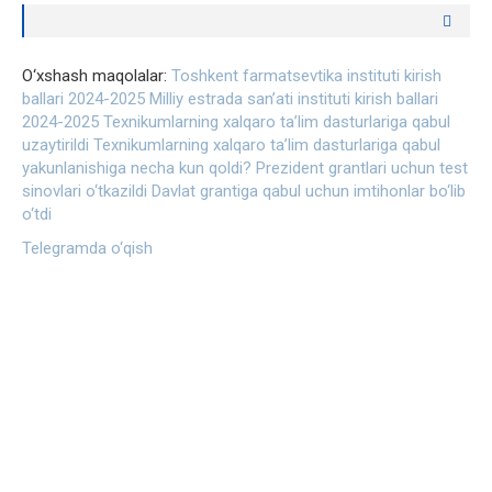
O‘xshash maqolalar:
Toshkent farmatsevtika instituti kirish
ballari 2024-2025
Milliy estrada san’ati instituti kirish ballari
2024-2025
Texnikumlarning xalqaro ta’lim dasturlariga qabul
uzaytirildi
Texnikumlarning xalqaro ta’lim dasturlariga qabul
yakunlanishiga necha kun qoldi?
Prezident grantlari uchun test
sinovlari o‘tkazildi
Davlat grantiga qabul uchun imtihonlar bo‘lib
o‘tdi
Telegramda o‘qish