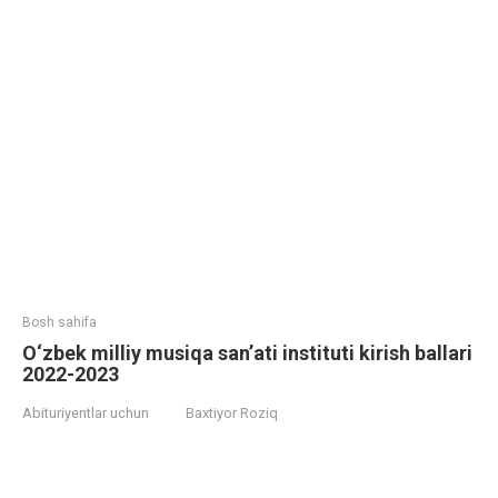
Bosh sahifa
O‘zbek milliy musiqa sanʼati instituti kirish ballari
2022-2023
Abituriyentlar uchun
Baxtiyor Roziq