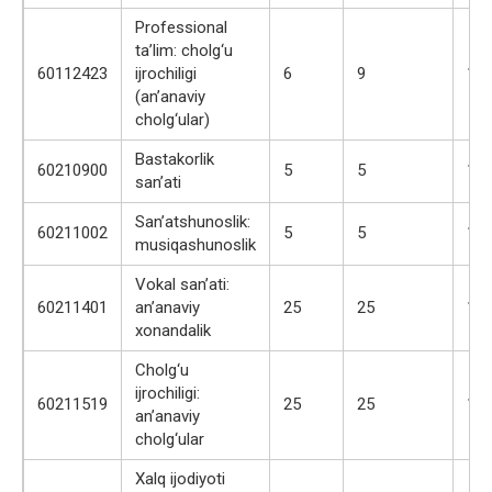
Professional
ta’lim: cholg‘u
60112423
ijrochiligi
6
9
146
(an’anaviy
cholg‘ular)
Bastakorlik
60210900
5
5
103
san’ati
San’atshunoslik:
60211002
5
5
125
musiqashunoslik
Vokal san’ati:
60211401
an’anaviy
25
25
141
xonandalik
Cholg‘u
ijrochiligi:
60211519
25
25
128
an’anaviy
cholg‘ular
Xalq ijodiyoti