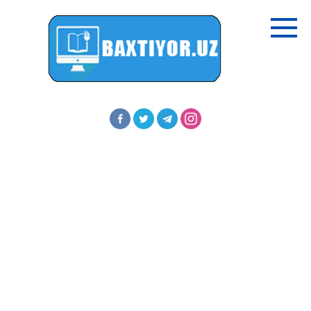
Перейти
к
контенту