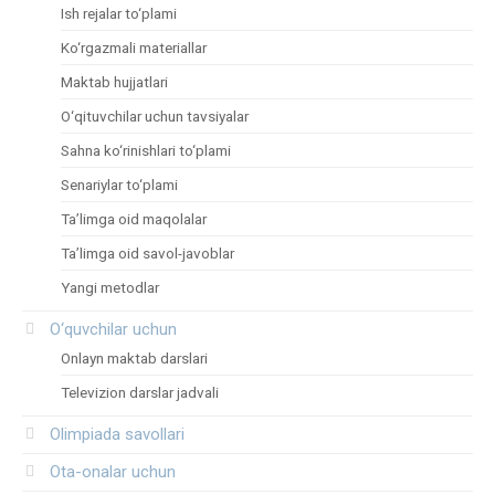
Ish rejalar to‘plami
Ko‘rgazmali materiallar
Maktab hujjatlari
O‘qituvchilar uchun tavsiyalar
Sahna ko‘rinishlari to‘plami
Senariylar to‘plami
Ta’limga oid maqolalar
Ta’limga oid savol-javoblar
Yangi metodlar
O‘quvchilar uchun
Onlayn maktab darslari
Televizion darslar jadvali
Olimpiada savollari
Ota-onalar uchun