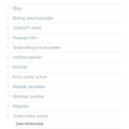
Blog
Brifing, savol-javoblar
ChatGPT sirlari
Huquqiy bilim
Ibratli hikoya va rivoyatlar
Imtihon biletlari
Kitoblar
Ko‘zi ojizlar uchun
Maktab darsliklari
Mantiqiy savollar
Maqollar
O‘qituvchilar uchun
Dars ishlanmalar