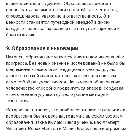
взаимодействия с другими. Образование помогает
осознавать значимость таких понятий, как честность,
справедливость, уважение и ответственность. Эти
ценности становятся путеводной звездой в жизни
каждого человека, направляя его на путь к гармонии и
благополучию.
9. Образование и инновации
Наконец, образование является двигателем инноваций и
прогресса. Без новых знаний и исследований не было бы
современных технологий, медицины и многих других
аспектов нашей жизни, которые мы сегодня считаем
само собой разумеющимися. Лишь через образование
человечество способно продвигаться вперед, создавая
что-то новое и улучшая существующие методы и
технологии.
История показывает, что наиболее значимые открытия и
изобретения были сделаны людьми с высоким уровнем
образования. Такие выдающиеся ученые, как Альберт
Эйнштейн, Исаак Ньютон и Мария Кюри, внесли огромный