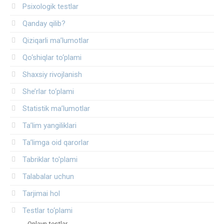
Psixologik testlar
Qanday qilib?
Qiziqarli ma’lumotlar
Qo‘shiqlar to‘plami
Shaxsiy rivojlanish
She’rlar to‘plami
Statistik ma’lumotlar
Ta’lim yangiliklari
Ta’limga oid qarorlar
Tabriklar to'plami
Talabalar uchun
Tarjimai hol
Testlar to‘plami
Onlayn testlar