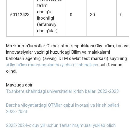
ta’lim:
cholg‘u
60112423
0
30
0
ijrochiligi
(an’anaviy
cholg‘ular)
Mazkur ma’lumotlar O‘zbekiston respublikasi Oliy ta’lim, fan va
innovatsiyalar vazirligi huzuridagi Bilim va malakalarni
baholash agentligi (avvalgi DTM davlat test markazi) saytining
«Oliy ta’lim muassasalari bo‘yicha o‘tish ballari»
sahifasidan
olindi.
Mavzuga doir:
Toshkent shahridagi universitetlar kirish ballari 2022-2023
Barcha viloyatlardagi OTMlar qabul kvotasi va kirish ballari
2022-2023
2023-2024-o‘quv yili uchun fanlar majmuasi yuklab olish