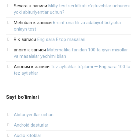
Sevara
к записи
Milliy test sertifikati o‘qituvchilar uchunmi
yoki abituriyentlar uchun?
Mehriban
к записи
6-sinf ona tili va adabiyot bo‘yicha
onlayn test
R
к записи
Eng sara Ezop masallari
anoim
к записи
Matematika fanidan 100 ta qiyin misollar
va masalalar yechimi bilan
Аноним
к записи
Tez aytishlar to‘plami — Eng sara 100 ta
tez aytishlar
Sayt bo’limlari
Abituriyentlar uchun
Android dasturlar
Audio kitoblar