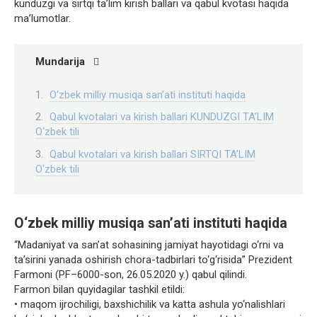
kunduzgi va sirtqi ta’lim kirish ballari va qabul kvotasi haqida
ma’lumotlar.
Mundarija
O‘zbek milliy musiqa sanʼati instituti haqida
Qabul kvotalari va kirish ballari KUNDUZGI TA’LIM
O‘zbek tili
Qabul kvotalari va kirish ballari SIRTQI TA’LIM
O‘zbek tili
O‘zbek milliy musiqa sanʼati instituti haqida
“Madaniyat va san’at sohasining jamiyat hayotidagi o‘rni va
ta’sirini yanada oshirish chora-tadbirlari to‘g‘risida” Prezident
Farmoni (PF–6000-son, 26.05.2020 y.) qabul qilindi.
Farmon bilan quyidagilar tashkil etildi:
• maqom ijrochiligi, baxshichilik va katta ashula yo‘nalishlari