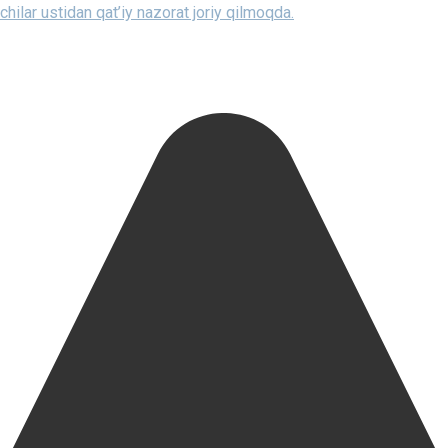
ilar ustidan qat’iy nazorat joriy qilmoqda.