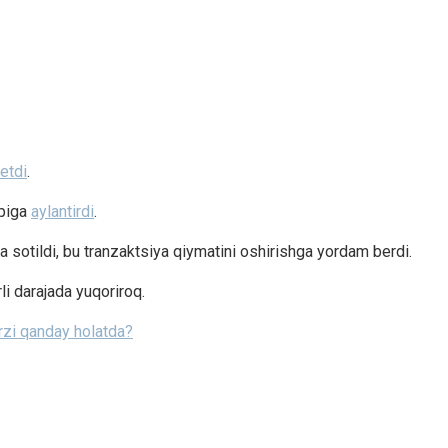
etdi
.
apiga
aylantirdi
.
 sotildi, bu tranzaktsiya qiymatini oshirishga yordam berdi.
li darajada yuqoriroq.
rzi qanday holatda?