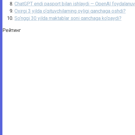
ChatGPT endi pasport bilan ishlaydi — OpenAI foydalanuvch
Oxirgi 3 yilda o‘qituvchilarning oyligi qanchaga oshdi?
So‘nggi 30 yilda maktablar soni qanchaga ko‘paydi?
Рейтинг