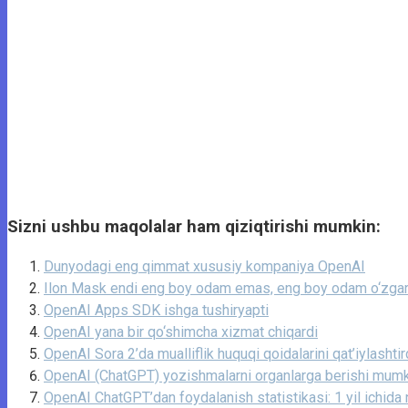
Sizni ushbu maqolalar ham qiziqtirishi mumkin:
Dunyodagi eng qimmat xususiy kompaniya OpenAI
Ilon Mask endi eng boy odam emas, eng boy odam o‘zgar
OpenAI Apps SDK ishga tushiryapti
OpenAI yana bir qo‘shimcha xizmat chiqardi
OpenAI Sora 2’da mualliflik huquqi qoidalarini qat’iylashtir
OpenAI (ChatGPT) yozishmalarni organlarga berishi mum
OpenAI ChatGPT’dan foydalanish statistikasi: 1 yil ichida 