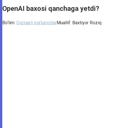
OpenAI baxosi qanchaga yetdi?
Bo‘lim:
Qiziqarli ma’lumotlar
Muallif:
Baxtiyor Roziq