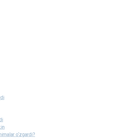
di
di
kin
nimalar o‘zgardi?