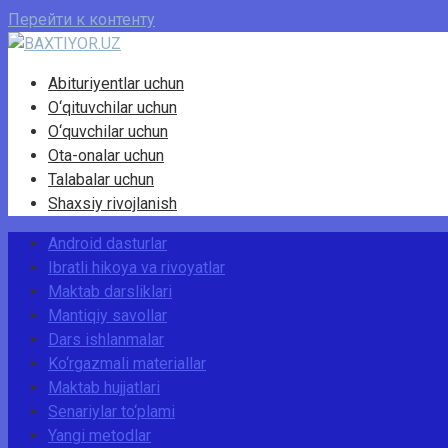
Перейти к контенту
Abituriyentlar uchun
O‘qituvchilar uchun
O‘quvchilar uchun
Ota-onalar uchun
Talabalar uchun
Shaxsiy rivojlanish
Android dasturlar
Ibratli hikoya va rivoyatlar
Maktab darsliklari
Mantiqiy savollar
Dars ishlanmalar
Ko‘rgazmali materiallar
Maktab hujjatlari
Senariylar to‘plami
Yangi metodlar