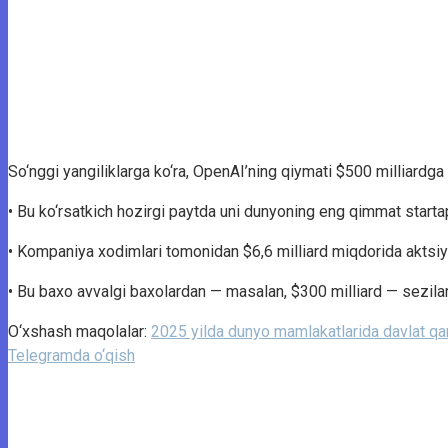
So‘nggi yangiliklarga ko‘ra, OpenAI’ning qiymati $500 milliardga
• Bu ko‘rsatkich hozirgi paytda uni dunyoning eng qimmat start
• Kompaniya xodimlari tomonidan $6,6 milliard miqdorida aktsiya
• Bu baxo avvalgi baxolardan — masalan, $300 milliard — sezilar
O‘xshash maqolalar:
2025 yilda dunyo mamlakatlarida davlat qa
Telegramda o‘qish