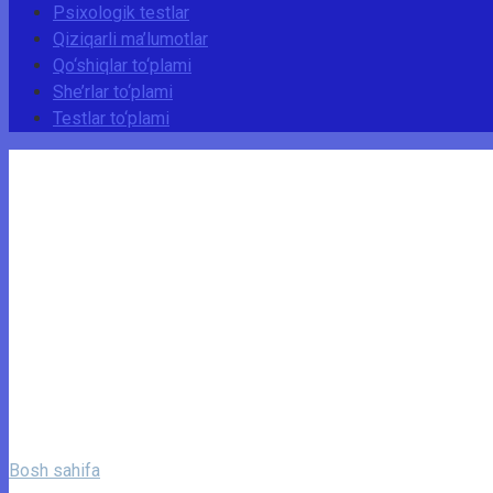
Psixologik testlar
Qiziqarli ma’lumotlar
Qo‘shiqlar to‘plami
She’rlar to‘plami
Testlar to‘plami
Bosh sahifa