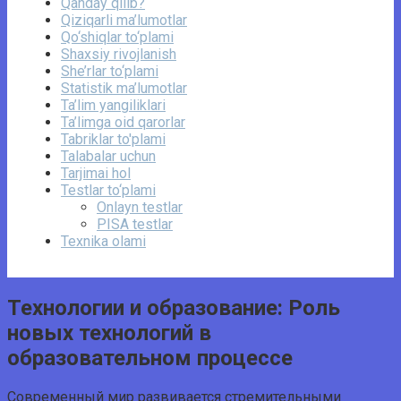
Qanday qilib?
Qiziqarli ma’lumotlar
Qo‘shiqlar to‘plami
Shaxsiy rivojlanish
She’rlar to‘plami
Statistik ma’lumotlar
Ta’lim yangiliklari
Ta’limga oid qarorlar
Tabriklar to'plami
Talabalar uchun
Tarjimai hol
Testlar to‘plami
Onlayn testlar
PISA testlar
Texnika olami
Технологии и образование: Роль
новых технологий в
образовательном процессе
Современный мир развивается стремительными