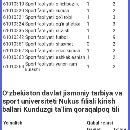
61010319
Sport faoliyati: qilichbozlik
1
2
61010320
Sport faoliyati: kurash
1
2
61010321
Sport faoliyati: qo‘l to‘pi
1
3
61010324
Sport faoliyati: og‘ir atletika
1
3
61010336
Sport faoliyati: suzish
1
2
61010342
Sport faoliyati: futbol
1
9
61010361
Sport faoliyati: shaxmat
0
2
61010362
Sport faoliyati: erkin kurash
1
2
61010363
Sport faoliyati: eshkak eshish
1
2
Sport faoliyati: yunon-rum
61010364
1
2
kurashi
Oʻzbekiston davlat jismoniy tarbiya va
sport universiteti Nukus filiali kirish
ballari Kunduzgi ta’lim qoraqalpoq tili
Yo’nalish
Qabul rejasi
Davlat
To’lov