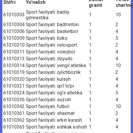
Shifri
Yo’nalish
granti
shartn
Sport faoliyati: badiiy
61010303
1
10
gimnastika
61010304
Sport faoliyati: badminton
1
2
61010306
Sport faoliyati: basketbol
1
4
61010309
Sport faoliyati: boks
1
5
61010310
Sport faoliyati: velosport
1
2
61010311
Sport faoliyati: voleybol
1
4
61010313
Sport faoliyati: dzyudo
1
4
61010314
Sport faoliyati: yengil atletika
1
10
61010319
Sport faoliyati: qilichbozlik
1
2
61010320
Sport faoliyati: kurash
1
4
61010321
Sport faoliyati: qo‘l to‘pi
1
4
61010324
Sport faoliyati: og‘ir atletika
1
5
61010336
Sport faoliyati: suzish
1
4
61010342
Sport faoliyati: futbol
1
10
61010361
Sport faoliyati: shaxmat
1
2
61010362
Sport faoliyati: erkin kurash
1
4
61010363
Sport faoliyati: eshkak eshish
1
4