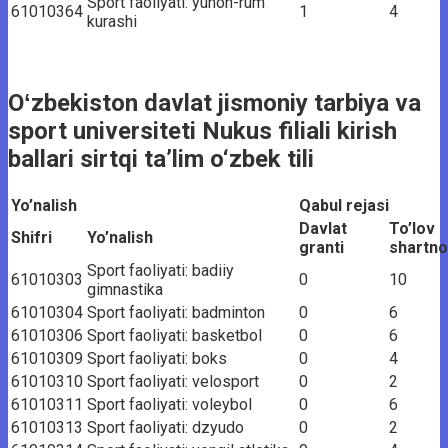
Sport faoliyati: yunon-rum
61010364
1
4
kurashi
Oʻzbekiston davlat jismoniy tarbiya va
sport universiteti Nukus filiali kirish
ballari sirtqi ta’lim o‘zbek tili
Yo’nalish
Qabul rejasi
Davlat
To’lov
Shifri
Yo’nalish
granti
shartn
Sport faoliyati: badiiy
61010303
0
10
gimnastika
61010304
Sport faoliyati: badminton
0
6
61010306
Sport faoliyati: basketbol
0
6
61010309
Sport faoliyati: boks
0
4
61010310
Sport faoliyati: velosport
0
2
61010311
Sport faoliyati: voleybol
0
6
61010313
Sport faoliyati: dzyudo
0
2