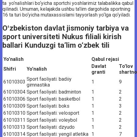
ta yo‘nalishlari bo‘yicha sportchi yoshlarimiz talabalikka qabul
qilinadi. Umuman, kelajakda ushbu ta’lim dargohida sportning
16 ta turi bo‘yicha mutaxassislarni tayyorlash yo‘lga qo‘yiladi.
Oʻzbekiston davlat jismoniy tarbiya va
sport universiteti Nukus filiali kirish
ballari Kunduzgi ta’lim o‘zbek tili
Yo’nalish
Qabul rejasi
Davlat
To’lov
Shifri
Yo’nalish
granti
shartn
Sport faoliyati: badiiy
61010303
1
9
gimnastika
61010304
Sport faoliyati: badminton
1
2
61010306
Sport faoliyati: basketbol
1
2
61010309
Sport faoliyati: boks
1
3
61010310
Sport faoliyati: velosport
1
2
61010311
Sport faoliyati: voleybol
1
2
61010313
Sport faoliyati: dzyudo
1
2
61010314
Sport faoliyati: yengil atletika
1
7