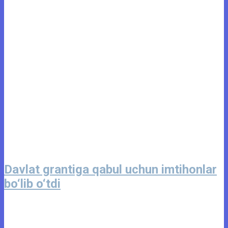
Davlat grantiga qabul uchun imtihonlar
bo‘lib o‘tdi