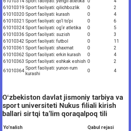
61010314
Sport faoliyati: yengil atletika
0
4
61010319
Sport faoliyati: qilichbozlik
0
2
61010320
Sport faoliyati: kurash
0
4
61010321
Sport faoliyati: qo‘l to‘pi
0
6
61010324
Sport faoliyati: og‘ir atletika
0
5
61010336
Sport faoliyati: suzish
0
3
61010342
Sport faoliyati: futbol
0
11
61010361
Sport faoliyati: shaxmat
0
2
61010362
Sport faoliyati: erkin kurash
0
4
61010363
Sport faoliyati: eshkak eshish
0
2
Sport faoliyati: yunon-rum
61010364
0
4
kurashi
Oʻzbekiston davlat jismoniy tarbiya va
sport universiteti Nukus filiali kirish
ballari sirtqi ta’lim qoraqalpoq tili
Yo’nalish
Qabul rejasi