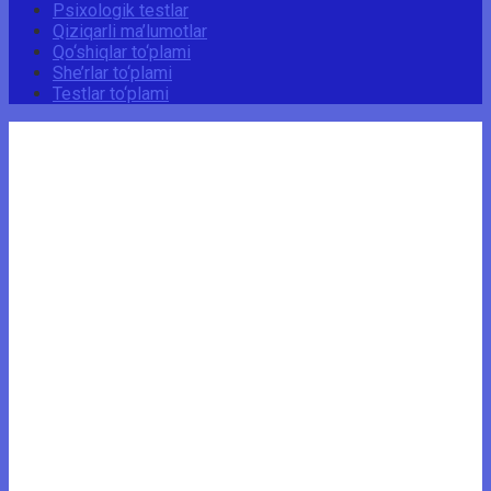
Psixologik testlar
Qiziqarli ma’lumotlar
Qo‘shiqlar to‘plami
She’rlar to‘plami
Testlar to‘plami