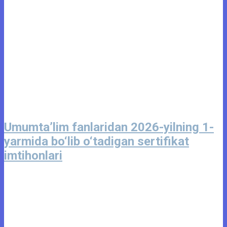
Umumta’lim fanlaridan 2026-yilning 1-
yarmida bo‘lib o‘tadigan sertifikat
imtihonlari