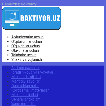
Перейти к контенту
Abituriyentlar uchun
O‘qituvchilar uchun
O‘quvchilar uchun
Ota-onalar uchun
Talabalar uchun
Shaxsiy rivojlanish
Android dasturlar
Ibratli hikoya va rivoyatlar
Maktab darsliklari
Mantiqiy savollar
Dars ishlanmalar
Ko‘rgazmali materiallar
Maktab hujjatlari
Senariylar to‘plami
Yangi metodlar