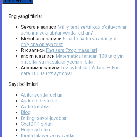
Eng yangi fikrlar
Sevara
к записи
Milliy test sertifikati o‘qituvchilar
uchunmi yoki abituriyentlar uchun?
Mehriban
к записи
6-sinf ona tili va adabiyot
bo‘yicha onlayn test
R
к записи
Eng sara Ezop masallari
anoim
к записи
Matematika fanidan 100 ta qiyin
misollar va masalalar yechimi bilan
Аноним
к записи
Tez aytishlar to‘plami — Eng
sara 100 ta tez aytishlar
Sayt bo’limlari
Abituriyentlar uchun
Android dasturlar
Audio kitoblar
Blog
Brifing, savol-javoblar
ChatGPT sirlari
Huquqiy bilim
Ibratli hikoya va rivoyatlar