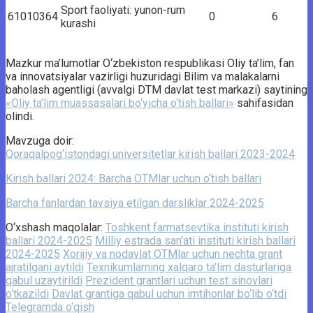
Sport faoliyati: yunon-rum
61010364
0
6
kurashi
Mazkur ma’lumotlar O‘zbekiston respublikasi Oliy ta’lim, fan
va innovatsiyalar vazirligi huzuridagi Bilim va malakalarni
baholash agentligi (avvalgi DTM davlat test markazi) saytining
«Oliy ta’lim muassasalari bo‘yicha o‘tish ballari»
sahifasidan
olindi.
Mavzuga doir:
Qoraqalpog‘istondagi universitetlar kirish ballari 2023-2024
Kirish ballari 2024: Barcha OTMlar uchun o‘tish ballari
Barcha fanlardan tavsiya etilgan darsliklar 2024-2025
O‘xshash maqolalar:
Toshkent farmatsevtika instituti kirish
ballari 2024-2025
Milliy estrada san’ati instituti kirish ballari
2024-2025
Xorijiy va nodavlat OTMlar uchun nechta grant
ajratilgani aytildi
Texnikumlarning xalqaro ta’lim dasturlariga
qabul uzaytirildi
Prezident grantlari uchun test sinovlari
o‘tkazildi
Davlat grantiga qabul uchun imtihonlar bo‘lib o‘tdi
Telegramda o‘qish