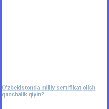
O‘zbekistonda milliy sertifikat olish
qanchalik qiyin?