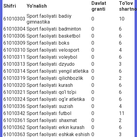
Davlat
To’lov
Shifri
Yo’nalish
granti
shartn
Sport faoliyati: badiiy
61010303
0
10
gimnastika
61010304
Sport faoliyati: badminton
0
6
61010306
Sport faoliyati: basketbol
0
6
61010309
Sport faoliyati: boks
0
6
61010310
Sport faoliyati: velosport
0
4
61010311
Sport faoliyati: voleybol
0
6
61010313
Sport faoliyati: dzyudo
0
3
61010314
Sport faoliyati: yengil atletika
0
6
61010319
Sport faoliyati: qilichbozlik
0
2
61010320
Sport faoliyati: kurash
0
6
61010321
Sport faoliyati: qo‘l to‘pi
0
6
61010324
Sport faoliyati: og‘ir atletika
0
6
61010336
Sport faoliyati: suzish
0
4
61010342
Sport faoliyati: futbol
0
11
61010361
Sport faoliyati: shaxmat
0
2
61010362
Sport faoliyati: erkin kurash
0
6
61010363
Sport faoliyati: eshkak eshish
0
3