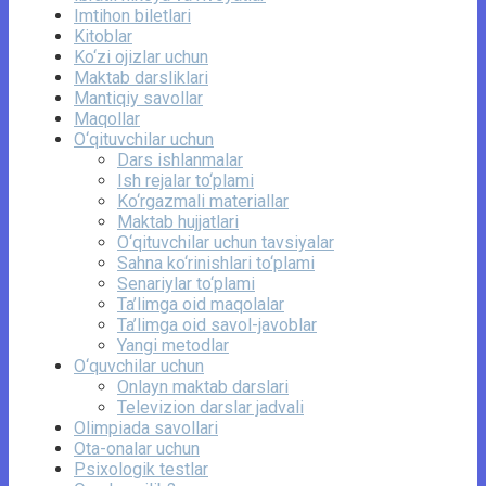
Imtihon biletlari
Kitoblar
Ko‘zi ojizlar uchun
Maktab darsliklari
Mantiqiy savollar
Maqollar
O‘qituvchilar uchun
Dars ishlanmalar
Ish rejalar to‘plami
Ko‘rgazmali materiallar
Maktab hujjatlari
O‘qituvchilar uchun tavsiyalar
Sahna ko‘rinishlari to‘plami
Senariylar to‘plami
Ta’limga oid maqolalar
Ta’limga oid savol-javoblar
Yangi metodlar
O‘quvchilar uchun
Onlayn maktab darslari
Televizion darslar jadvali
Olimpiada savollari
Ota-onalar uchun
Psixologik testlar