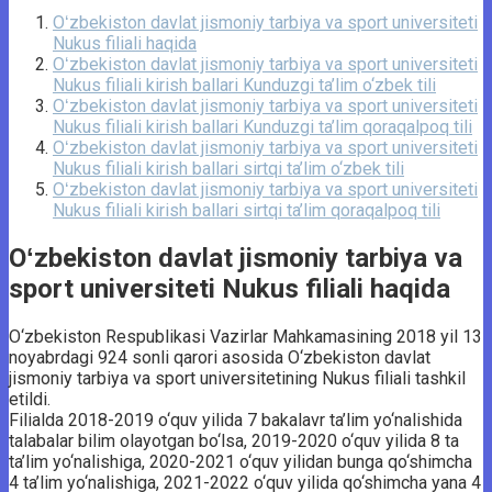
Oʻzbekiston davlat jismoniy tarbiya va sport universiteti
Nukus filiali haqida
Oʻzbekiston davlat jismoniy tarbiya va sport universiteti
Nukus filiali kirish ballari Kunduzgi ta’lim o‘zbek tili
Oʻzbekiston davlat jismoniy tarbiya va sport universiteti
Nukus filiali kirish ballari Kunduzgi ta’lim qoraqalpoq tili
Oʻzbekiston davlat jismoniy tarbiya va sport universiteti
Nukus filiali kirish ballari sirtqi ta’lim o‘zbek tili
Oʻzbekiston davlat jismoniy tarbiya va sport universiteti
Nukus filiali kirish ballari sirtqi ta’lim qoraqalpoq tili
Oʻzbekiston davlat jismoniy tarbiya va
sport universiteti Nukus filiali haqida
O‘zbekiston Respublikasi Vazirlar Mahkamasining 2018 yil 13
noyabrdagi 924 sonli qarori asosida O‘zbekiston davlat
jismoniy tarbiya va sport universitetining Nukus filiali tashkil
etildi.
Filialda 2018-2019 o‘quv yilida 7 bakalavr ta’lim yo‘nalishida
talabalar bilim olayotgan bo‘lsa, 2019-2020 o‘quv yilida 8 ta
ta’lim yo‘nalishiga, 2020-2021 o‘quv yilidan bunga qo‘shimcha
4 ta’lim yo‘nalishiga, 2021-2022 o‘quv yilida qo‘shimcha yana 4