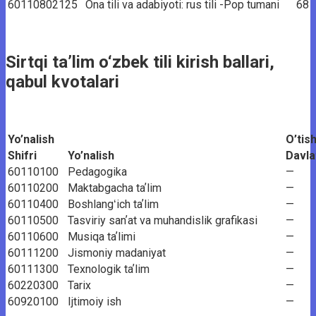
60110802125
Ona tili va adabiyoti: rus tili -Pop tumani
68
Sirtqi ta’lim o‘zbek tili kirish ballari,
qabul kvotalari
Yo’nalish
O’tish
Shifri
Yo’nalish
Davla
60110100
Pedagogika
—
60110200
Maktabgacha taʼlim
—
60110400
Boshlangʻich taʼlim
—
60110500
Tasviriy sanʼat va muhandislik grafikasi
—
60110600
Musiqa taʼlimi
—
60111200
Jismoniy madaniyat
—
60111300
Texnologik taʼlim
—
60220300
Tarix
—
60920100
Ijtimoiy ish
—