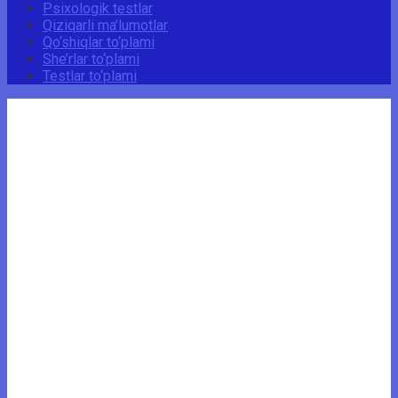
Psixologik testlar
Qiziqarli ma’lumotlar
Qo‘shiqlar to‘plami
She’rlar to‘plami
Testlar to‘plami