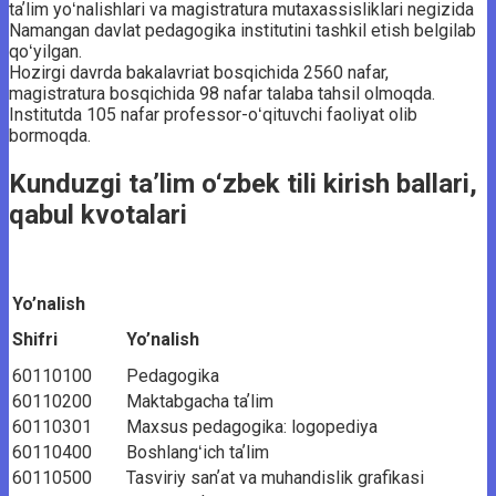
taʼlim yoʻnalishlari va magistratura mutaxassisliklari negizida
Namangan davlat pedagogika institutini tashkil etish belgilab
qoʻyilgan.
Hozirgi davrda bakalavriat bosqichida 2560 nafar,
magistratura bosqichida 98 nafar talaba tahsil olmoqda.
Institutda 105 nafar professor-oʻqituvchi faoliyat olib
bormoqda.
Kunduzgi ta’lim o‘zbek tili kirish ballari,
qabul kvotalari
Yo’nalish
Shifri
Yo’nalish
60110100
Pedagogika
60110200
Maktabgacha taʼlim
60110301
Maxsus pedagogika: logopediya
60110400
Boshlangʻich taʼlim
60110500
Tasviriy sanʼat va muhandislik grafikasi