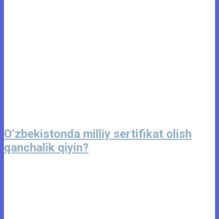
O‘zbekistonda milliy sertifikat olish
qanchalik qiyin?