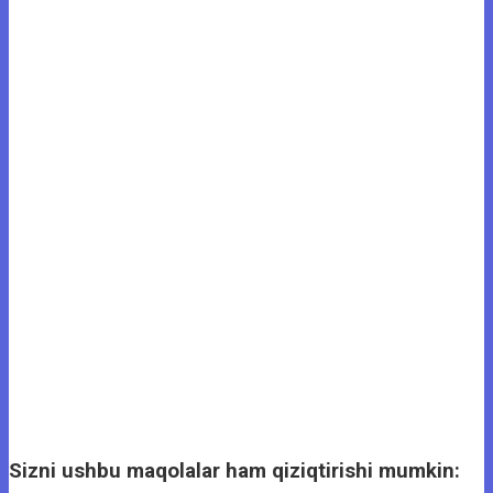
Sizni ushbu maqolalar ham qiziqtirishi mumkin: