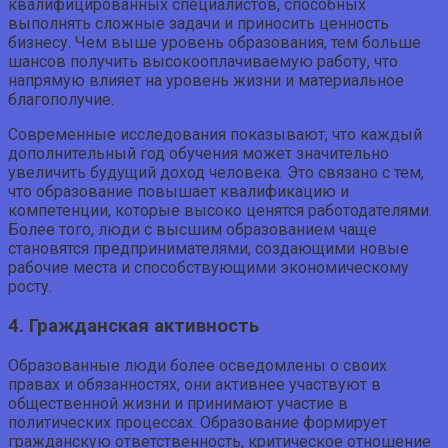
квалифицированных специалистов, способных
выполнять сложные задачи и приносить ценность
бизнесу. Чем выше уровень образования, тем больше
шансов получить высокооплачиваемую работу, что
напрямую влияет на уровень жизни и материальное
благополучие.
Современные исследования показывают, что каждый
дополнительный год обучения может значительно
увеличить будущий доход человека. Это связано с тем,
что образование повышает квалификацию и
компетенции, которые высоко ценятся работодателями.
Более того, люди с высшим образованием чаще
становятся предпринимателями, создающими новые
рабочие места и способствующими экономическому
росту.
4. Гражданская активность
Образованные люди более осведомлены о своих
правах и обязанностях, они активнее участвуют в
общественной жизни и принимают участие в
политических процессах. Образование формирует
гражданскую ответственность, критическое отношение