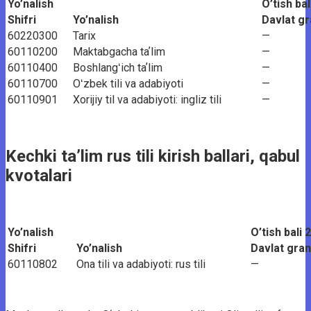
Yo’nalish
O’tish ba
Shifri
Yo’nalish
Davlat gr
60220300
Tarix
—
60110200
Maktabgacha taʼlim
—
60110400
Boshlangʻich taʼlim
—
60110700
Oʻzbek tili va adabiyoti
—
60110901
Xorijiy til va adabiyoti: ingliz tili
—
Kechki ta’lim rus tili kirish ballari, qabul
kvotalari
Yo’nalish
O’tish bali 
Shifri
Yo’nalish
Davlat gran
60110802
Ona tili va adabiyoti: rus tili
—