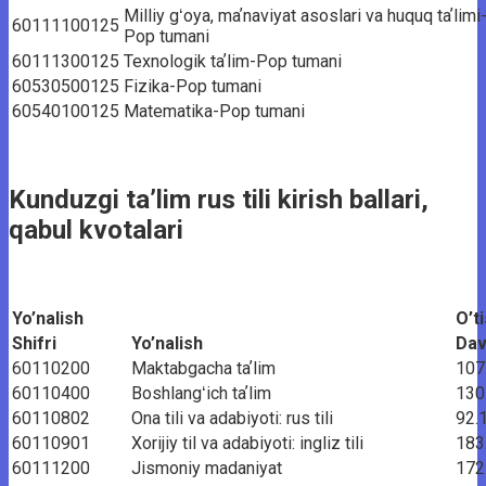
Milliy gʻoya, maʼnaviyat asoslari va huquq taʼlimi
60111100125
Pop tumani
60111300125
Texnologik taʼlim-Pop tumani
60530500125
Fizika-Pop tumani
60540100125
Matematika-Pop tumani
Kunduzgi ta’lim rus tili kirish ballari,
qabul kvotalari
Yo’nalish
O’t
Shifri
Yo’nalish
Dav
60110200
Maktabgacha taʼlim
107
60110400
Boshlangʻich taʼlim
130
60110802
Ona tili va adabiyoti: rus tili
92.
60110901
Xorijiy til va adabiyoti: ingliz tili
183
60111200
Jismoniy madaniyat
172