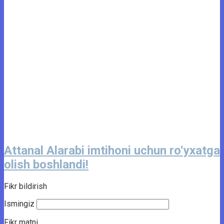
Attanal Alarabi imtihoni uchun ro‘yxatga
olish boshlandi!
Fikr bildirish
Ismingiz
Fikr matni