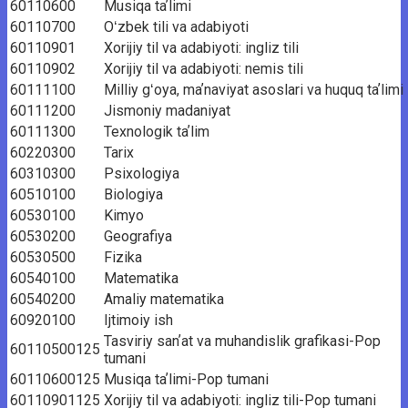
60110600
Musiqa taʼlimi
60110700
Oʻzbek tili va adabiyoti
60110901
Xorijiy til va adabiyoti: ingliz tili
60110902
Xorijiy til va adabiyoti: nemis tili
60111100
Milliy gʻoya, maʼnaviyat asoslari va huquq taʼlimi
60111200
Jismoniy madaniyat
60111300
Texnologik taʼlim
60220300
Tarix
60310300
Psixologiya
60510100
Biologiya
60530100
Kimyo
60530200
Geografiya
60530500
Fizika
60540100
Matematika
60540200
Amaliy matematika
60920100
Ijtimoiy ish
Tasviriy sanʼat va muhandislik grafikasi-Pop
60110500125
tumani
60110600125
Musiqa taʼlimi-Pop tumani
60110901125
Xorijiy til va adabiyoti: ingliz tili-Pop tumani