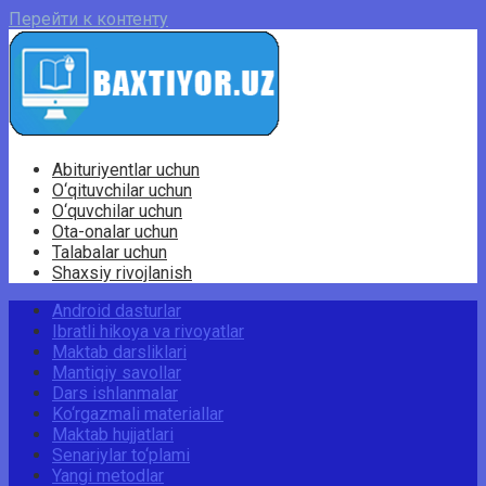
Перейти к контенту
Abituriyentlar uchun
O‘qituvchilar uchun
O‘quvchilar uchun
Ota-onalar uchun
Talabalar uchun
Shaxsiy rivojlanish
Android dasturlar
Ibratli hikoya va rivoyatlar
Maktab darsliklari
Mantiqiy savollar
Dars ishlanmalar
Ko‘rgazmali materiallar
Maktab hujjatlari
Senariylar to‘plami
Yangi metodlar