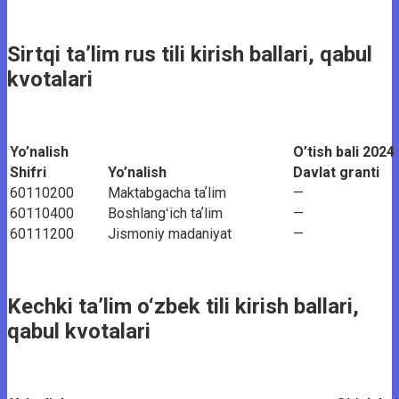
Sirtqi ta’lim rus tili kirish ballari, qabul
kvotalari
Yo’nalish
O’tish bali 2024
Shifri
Yo’nalish
Davlat granti
60110200
Maktabgacha taʼlim
—
60110400
Boshlangʻich taʼlim
—
60111200
Jismoniy madaniyat
—
Kechki ta’lim o‘zbek tili kirish ballari,
qabul kvotalari