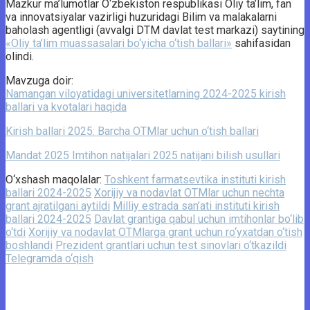
Mazkur ma’lumotlar O‘zbekiston respublikasi Oliy ta’lim, fan
va innovatsiyalar vazirligi huzuridagi Bilim va malakalarni
baholash agentligi (avvalgi DTM davlat test markazi) saytining
«Oliy ta’lim muassasalari bo‘yicha o‘tish ballari»
sahifasidan
olindi.
Mavzuga doir:
Namangan viloyatidagi universitetlarning 2024-2025 kirish
ballari va kvotalari haqida
Kirish ballari 2025: Barcha OTMlar uchun o‘tish ballari
Mandat 2025 Imtihon natijalari 2025 natijani bilish usullari
O‘xshash maqolalar:
Toshkent farmatsevtika instituti kirish
ballari 2024-2025
Xorijiy va nodavlat OTMlar uchun nechta
grant ajratilgani aytildi
Milliy estrada san’ati instituti kirish
ballari 2024-2025
Davlat grantiga qabul uchun imtihonlar bo‘lib
o‘tdi
Xorijiy va nodavlat OTMlarga grant uchun ro‘yxatdan o‘tish
boshlandi
Prezident grantlari uchun test sinovlari o‘tkazildi
Telegramda o‘qish