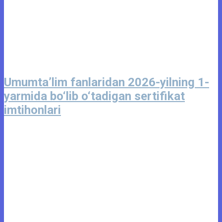
Umumta’lim fanlaridan 2026-yilning 1-
yarmida bo‘lib o‘tadigan sertifikat
imtihonlari