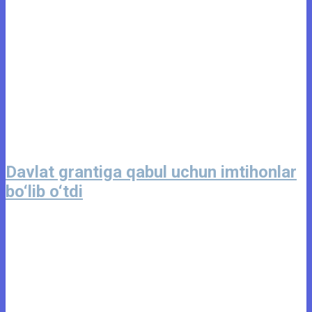
Davlat grantiga qabul uchun imtihonlar
bo‘lib o‘tdi