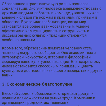
Образование играет ключевую роль в процессе
социализации. Оно учит человека взаимодействовать с
другими людьми, работать в команде, уважать чужое
мнение и следовать нормам и правилам, принятым в
обществе. В условиях глобализации, когда мир
становится все более взаимосвязанным, умение
эффективно коммуницировать и сотрудничать с
людьми разных культур и традиций становится
особенно важным.
Кроме того, образование помогает человеку стать
частью культурного сообщества. Оно знакомит нас с
литературой, искусством, историей и философией,
формируя наше культурное наследие. Благодаря этому
человек становится способным понимать и ценить
культурные достижения как своего народа, так и других
наций.
3. Экономическое благополучие
Высокий уровень образования открывает доступ к
лучшим возможностям на рынке труда. Компании и
организации предпочитают нанимать