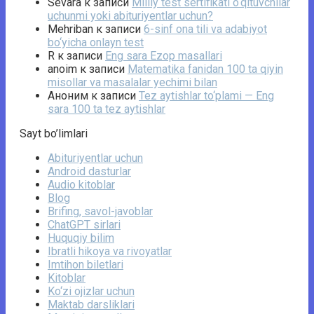
Sevara
к записи
Milliy test sertifikati o‘qituvchilar
uchunmi yoki abituriyentlar uchun?
Mehriban
к записи
6-sinf ona tili va adabiyot
bo‘yicha onlayn test
R
к записи
Eng sara Ezop masallari
anoim
к записи
Matematika fanidan 100 ta qiyin
misollar va masalalar yechimi bilan
Аноним
к записи
Tez aytishlar to‘plami — Eng
sara 100 ta tez aytishlar
Sayt bo’limlari
Abituriyentlar uchun
Android dasturlar
Audio kitoblar
Blog
Brifing, savol-javoblar
ChatGPT sirlari
Huquqiy bilim
Ibratli hikoya va rivoyatlar
Imtihon biletlari
Kitoblar
Ko‘zi ojizlar uchun
Maktab darsliklari