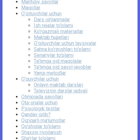
Mantiqiy savollar
Maqollar
O‘qituvchilar uchun
Dars ishlanmalar
Ish rejalar to‘plami
Ko‘rgazmali materiallar
Maktab hujjatlari
O‘qituvchilar uchun tavsiyalar
Sahna ko‘rinishlari to‘plami
Senariylar to‘plami
Ta’limga oid maqolalar
Ta’limga oid savol-javoblar
Yangi metodlar
O‘quvchilar uchun
Onlayn maktab darslari
Televizion darslar jadvali
Olimpiada savollari
Ota-onalar uchun
Psixologik testlar
Qanday qilib?
Qiziqarli ma’lumotlar
Qo‘shiqlar to‘plami
Shaxsiy rivojlanish
She’rlar to‘plami