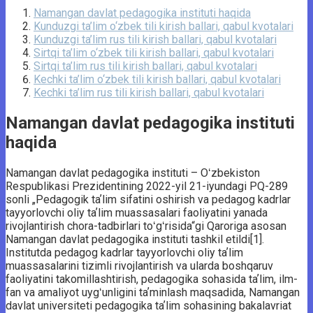
Namangan davlat pedagogika instituti haqida
Kunduzgi ta’lim o‘zbek tili kirish ballari, qabul kvotalari
Kunduzgi ta’lim rus tili kirish ballari, qabul kvotalari
Sirtqi ta’lim o‘zbek tili kirish ballari, qabul kvotalari
Sirtqi ta’lim rus tili kirish ballari, qabul kvotalari
Kechki ta’lim o‘zbek tili kirish ballari, qabul kvotalari
Kechki ta’lim rus tili kirish ballari, qabul kvotalari
Namangan davlat pedagogika instituti
haqida
Namangan davlat pedagogika instituti – Oʻzbekiston
Respublikasi Prezidentining 2022-yil 21-iyundagi PQ-289
sonli „Pedagogik taʼlim sifatini oshirish va pedagog kadrlar
tayyorlovchi oliy taʼlim muassasalari faoliyatini yanada
rivojlantirish chora-tadbirlari toʻgʻrisida“gi Qaroriga asosan
Namangan davlat pedagogika instituti tashkil etildi[1].
Institutda pedagog kadrlar tayyorlovchi oliy taʼlim
muassasalarini tizimli rivojlantirish va ularda boshqaruv
faoliyatini takomillashtirish, pedagogika sohasida taʼlim, ilm-
fan va amaliyot uygʻunligini taʼminlash maqsadida, Namangan
davlat universiteti pedagogika taʼlim sohasining bakalavriat