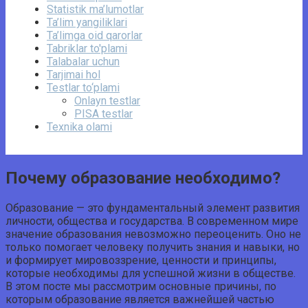
Statistik ma’lumotlar
Ta’lim yangiliklari
Ta’limga oid qarorlar
Tabriklar to'plami
Talabalar uchun
Tarjimai hol
Testlar to‘plami
Onlayn testlar
PISA testlar
Texnika olami
Почему образование необходимо?
Образование — это фундаментальный элемент развития
личности, общества и государства. В современном мире
значение образования невозможно переоценить. Оно не
только помогает человеку получить знания и навыки, но
и формирует мировоззрение, ценности и принципы,
которые необходимы для успешной жизни в обществе.
В этом посте мы рассмотрим основные причины, по
которым образование является важнейшей частью