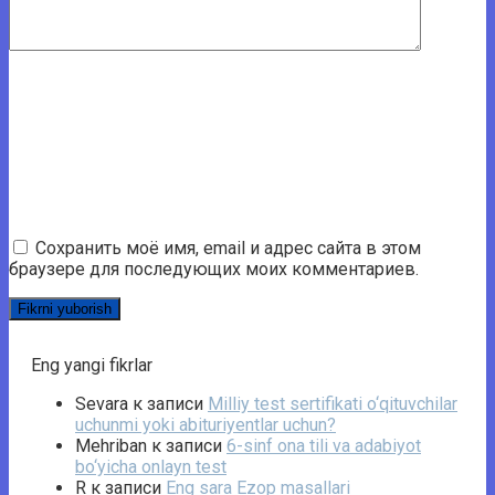
Сохранить моё имя, email и адрес сайта в этом
браузере для последующих моих комментариев.
Eng yangi fikrlar
Sevara
к записи
Milliy test sertifikati o‘qituvchilar
uchunmi yoki abituriyentlar uchun?
Mehriban
к записи
6-sinf ona tili va adabiyot
bo‘yicha onlayn test
R
к записи
Eng sara Ezop masallari