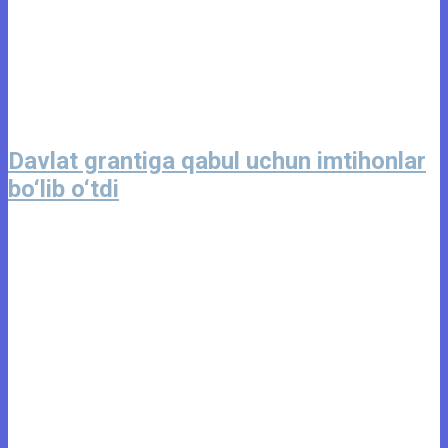
Davlat grantiga qabul uchun imtihonlar
bo‘lib o‘tdi