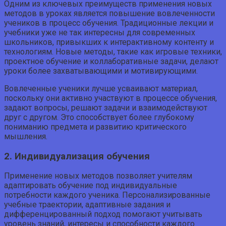
Одним из ключевых преимуществ применения новых
методов в уроках является повышение вовлеченности
учеников в процесс обучения. Традиционные лекции и
учебники уже не так интересны для современных
школьников, привыкших к интерактивному контенту и
технологиям. Новые методы, такие как игровые техники,
проектное обучение и коллаборативные задачи, делают
уроки более захватывающими и мотивирующими.
Вовлеченные ученики лучше усваивают материал,
поскольку они активно участвуют в процессе обучения,
задают вопросы, решают задачи и взаимодействуют
друг с другом. Это способствует более глубокому
пониманию предмета и развитию критического
мышления.
2. Индивидуализация обучения
Применение новых методов позволяет учителям
адаптировать обучение под индивидуальные
потребности каждого ученика. Персонализированные
учебные траектории, адаптивные задания и
дифференцированный подход помогают учитывать
уровень знаний, интересы и способности каждого