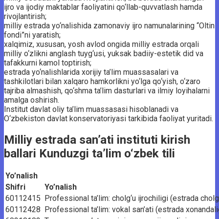
ijro va ijodiy maktablar faoliyatini qo‘llab-quvvatlash hamda
rivojlantirish;
milliy estrada yo‘nalishida zamonaviy ijro namunalarining “Oltin
fondi”ni yaratish;
xalqimiz, xususan, yosh avlod ongida milliy estrada orqali
milliy o‘zlikni anglash tuyg‘usi, yuksak badiiy-estetik did va
tafakkurni kamol toptirish;
estrada yo‘nalishlarida xorijiy ta’lim muassasalari va
tashkilotlari bilan xalqaro hamkorlikni yo‘lga qo‘yish, o‘zaro
tajriba almashish, qo‘shma ta’lim dasturlari va ilmiy loyihalarni
amalga oshirish.
Institut davlat oliy ta’lim muassasasi hisoblanadi va
O‘zbekiston davlat konservatoriyasi tarkibida faoliyat yuritadi.
Milliy estrada san’ati instituti kirish
ballari Kunduzgi ta’lim o‘zbek tili
Yo’nalish
Shifri
Yo’nalish
60112415
Professional ta’lim: cholg‘u ijrochiligi (estrada cholg‘
60112428
Professional ta’lim: vokal san’ati (estrada xonandali