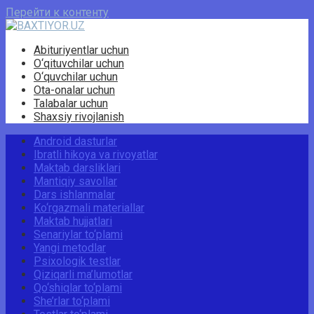
Перейти к контенту
Abituriyentlar uchun
O‘qituvchilar uchun
O‘quvchilar uchun
Ota-onalar uchun
Talabalar uchun
Shaxsiy rivojlanish
Android dasturlar
Ibratli hikoya va rivoyatlar
Maktab darsliklari
Mantiqiy savollar
Dars ishlanmalar
Ko‘rgazmali materiallar
Maktab hujjatlari
Senariylar to‘plami
Yangi metodlar
Psixologik testlar
Qiziqarli ma’lumotlar
Qo‘shiqlar to‘plami
She’rlar to‘plami