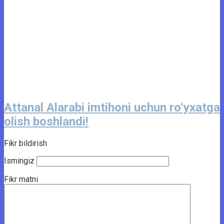
Attanal Alarabi imtihoni uchun ro‘yxatga
olish boshlandi!
Fikr bildirish
Ismingiz
Fikr matni