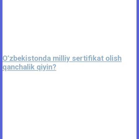
O‘zbekistonda milliy sertifikat olish
qanchalik qiyin?