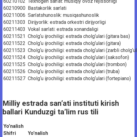
60210102
Texnogen san’at: musiqiy ovoz rejissorligi
60210900
Bastakorlik san’ati
60211006
San’atshunoslik: musiqashunoslik
60211303
Dirijyorlik: estrada orkestri dirijyorligi
60211403
Vokal san’ati: estrada xonandaligi
60211521
Cholg‘u ijrochiligi: estrada cholg‘ulari (gitara bas)
60211522
Cholg‘u ijrochiligi: estrada cholg‘ulari (gitara)
60211523
Cholg‘u ijrochiligi: estrada cholg‘ulari (zarbli cholg‘ul
60211524
Cholg‘u ijrochiligi: estrada cholg‘ulari (saksofon)
60211525
Cholg‘u ijrochiligi: estrada cholg‘ulari (trombon)
60211526
Cholg‘u ijrochiligi: estrada cholg‘ulari (truba)
60211527
Cholg‘u ijrochiligi: estrada cholg‘ulari (fortepiano)
Milliy estrada san’ati instituti kirish
ballari Kunduzgi ta’lim rus tili
Yo’nalish
Shifri
Yo’nalish