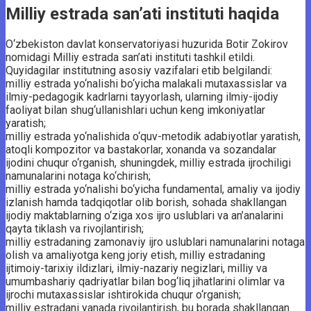
Milliy estrada san’ati instituti haqida
O‘zbekiston davlat konservatoriyasi huzurida Botir Zokirov
nomidagi Milliy estrada san’ati instituti tashkil etildi.
Quyidagilar institutning asosiy vazifalari etib belgilandi:
milliy estrada yo‘nalishi bo‘yicha malakali mutaxassislar va
ilmiy-pedagogik kadrlarni tayyorlash, ularning ilmiy-ijodiy
faoliyat bilan shug‘ullanishlari uchun keng imkoniyatlar
yaratish;
milliy estrada yo‘nalishida o‘quv-metodik adabiyotlar yaratish,
atoqli kompozitor va bastakorlar, xonanda va sozandalar
ijodini chuqur o‘rganish, shuningdek, milliy estrada ijrochiligi
namunalarini notaga ko‘chirish;
milliy estrada yo‘nalishi bo‘yicha fundamental, amaliy va ijodiy
izlanish hamda tadqiqotlar olib borish, sohada shakllangan
ijodiy maktablarning o‘ziga xos ijro uslublari va an’analarini
qayta tiklash va rivojlantirish;
milliy estradaning zamonaviy ijro uslublari namunalarini notaga
olish va amaliyotga keng joriy etish, milliy estradaning
ijtimoiy-tarixiy ildizlari, ilmiy-nazariy negizlari, milliy va
umumbashariy qadriyatlar bilan bog‘liq jihatlarini olimlar va
ijrochi mutaxassislar ishtirokida chuqur o‘rganish;
milliy estradani yanada rivojlantirish, bu borada shakllangan