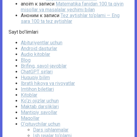
anoim
к записи
Matematika fanidan 100 ta qiyin
misollar va masalalar yechimi bilan
Аноним
к записи
Tez aytishlar to‘plami — Eng
sara 100 ta tez aytishlar
Sayt bo’limlari
Abituriyentlar uchun
Android dasturlar
Audio kitoblar
Blog
Brifing, savol-javoblar
ChatGPT sirlari
Huquqiy bilim
Ibratli hikoya va rivoyatlar
Imtihon biletlari
Kitoblar
Ko‘zi ojizlar uchun
Maktab darsliklari
Mantiqiy savollar
Maqollar
O‘qituvchilar uchun
Dars ishlanmalar
Ish rejalar to‘plami