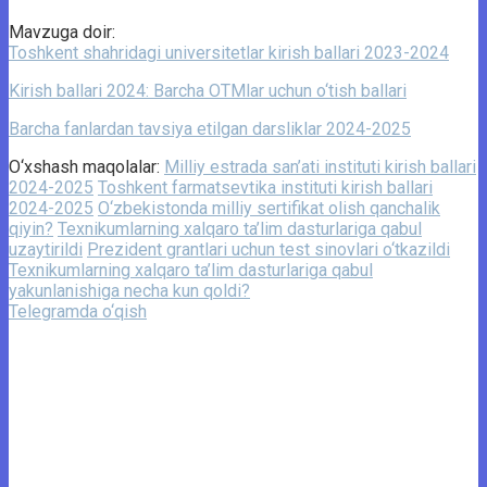
Mavzuga doir:
Toshkent shahridagi universitetlar kirish ballari 2023-2024
Kirish ballari 2024: Barcha OTMlar uchun o‘tish ballari
Barcha fanlardan tavsiya etilgan darsliklar 2024-2025
O‘xshash maqolalar:
Milliy estrada san’ati instituti kirish ballari
2024-2025
Toshkent farmatsevtika instituti kirish ballari
2024-2025
O‘zbekistonda milliy sertifikat olish qanchalik
qiyin?
Texnikumlarning xalqaro ta’lim dasturlariga qabul
uzaytirildi
Prezident grantlari uchun test sinovlari o‘tkazildi
Texnikumlarning xalqaro ta’lim dasturlariga qabul
yakunlanishiga necha kun qoldi?
Telegramda o‘qish