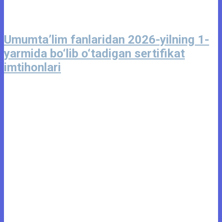
Umumta’lim fanlaridan 2026-yilning 1-
yarmida bo‘lib o‘tadigan sertifikat
imtihonlari