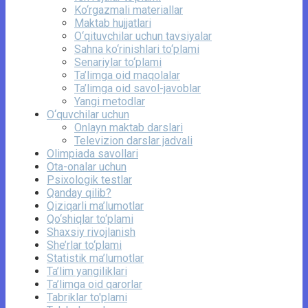
Ko‘rgazmali materiallar
Maktab hujjatlari
O‘qituvchilar uchun tavsiyalar
Sahna ko‘rinishlari to‘plami
Senariylar to‘plami
Ta’limga oid maqolalar
Ta’limga oid savol-javoblar
Yangi metodlar
O‘quvchilar uchun
Onlayn maktab darslari
Televizion darslar jadvali
Olimpiada savollari
Ota-onalar uchun
Psixologik testlar
Qanday qilib?
Qiziqarli ma’lumotlar
Qo‘shiqlar to‘plami
Shaxsiy rivojlanish
She’rlar to‘plami
Statistik ma’lumotlar
Ta’lim yangiliklari
Ta’limga oid qarorlar
Tabriklar to'plami