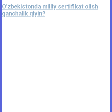
O‘zbekistonda milliy sertifikat olish
qanchalik qiyin?