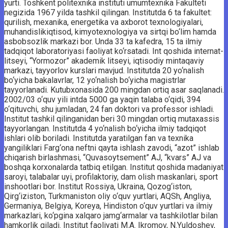
yurti. Toshkent politexnika instituti umumtexnika Fakulteti
negizida 1967 yilda tashkil qilingan. Institutda 6 ta fakultet:
qurilish, mexanika, energetika va axborot texnologiyalari,
muhandislikiqtisod, kimyotexnologiya va sirtqi bo‘lim hamda
asbobsozlik markazi bor. Unda 33 ta kafedra, 15 ta ilmiy
tadqiqot laboratoriyasi faoliyat ko‘rsatadi. Int qoshida internat-
litseyi, “Yormozor” akademik litseyi, iqtisodiy mintaqaviy
markazi, tayyorlov kurslari mavjud. Institutda 20 yo‘nalish
bo‘yicha bakalavrlar, 12 yo‘nalish bo‘yicha magistrlar
tayyorlanadi. Kutubxonasida 200 mingdan ortiq asar saqlanadi.
2002/03 o‘quv yili intda 5000 ga yaqin talaba o‘qidi, 394
o‘qituvchi, shu jumladan, 24 fan doktori va professor ishladi.
Institut tashkil qilinganidan beri 30 mingdan ortiq mutaxassis
tayyorlangan. Institutda 4 yo‘nalish bo‘yicha ilmiy tadqiqot
ishlari olib boriladi. Institutda yaratilgan fan va texnika
yangiliklari Farg‘ona neftni qayta ishlash zavodi, “azot” ishlab
chiqarish birlashmasi, “Quvasoytsement” AJ, “kvars” AJ va
boshqa korxonalarda tatbiq etilgan. Institut qoshida madaniyat
saroyi, talabalar uyi, profilaktoriy, dam olish maskanlari, sport
inshootlari bor. Institut Rossiya, Ukraina, Qozog‘iston,
Qirg‘iziston, Turkmaniston oliy o‘quv yurtlari, AQSh, Angliya,
Germaniya, Belgiya, Koreya, Hindiston o‘quv yurtlari va ilmiy
markazlari, ko‘pgina xalqaro jamg‘armalar va tashkilotlar bilan
hamkorlik qiladi. Institut faoliyati M.A. Ikromov, N.Yuldoshev,