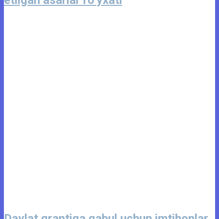
etilgan asarlar ro‘yxati
Davlat grantiga qabul uchun imtihonlar