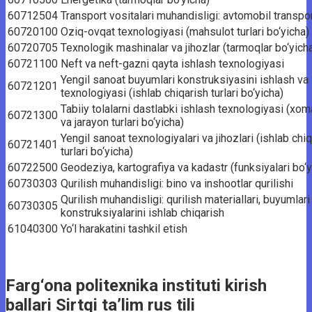
60712504
Transport vositalari muhandisligi: avtomobil transpor
60720100
Oziq-ovqat texnologiyasi (mahsulot turlari bo‘yicha)
60720705
Texnologik mashinalar va jihozlar (tarmoqlar bo‘yich
60721100
Neft va neft-gazni qayta ishlash texnologiyasi
Yengil sanoat buyumlari konstruksiyasini ishlash va
60721201
texnologiyasi (ishlab chiqarish turlari bo‘yicha)
Tabiiy tolalarni dastlabki ishlash texnologiyasi (xo
60721300
va jarayon turlari bo‘yicha)
Yengil sanoat texnologiyalari va jihozlari (ishlab chi
60721401
turlari bo‘yicha)
60722500
Geodeziya, kartografiya va kadastr (funksiyalari bo‘y
60730303
Qurilish muhandisligi: bino va inshootlar qurilishi
Qurilish muhandisligi: qurilish materiallari, buyumlari
60730305
konstruksiyalarini ishlab chiqarish
61040300
Yo‘l harakatini tashkil etish
Farg‘ona politexnika instituti kirish
ballari Sirtqi ta’lim rus tili