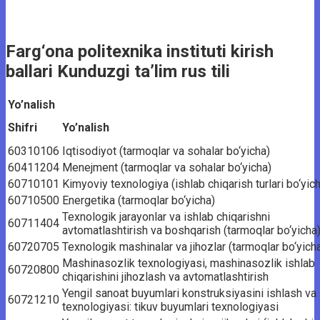
Farg‘ona politexnika instituti kirish
ballari Kunduzgi ta’lim rus tili
Yo’nalish
Shifri
Yo’nalish
60310106
Iqtisodiyot (tarmoqlar va sohalar bo‘yicha)
60411204
Menejment (tarmoqlar va sohalar bo‘yicha)
60710101
Kimyoviy texnologiya (ishlab chiqarish turlari bo‘yic
60710500
Energetika (tarmoqlar bo‘yicha)
Texnologik jarayonlar va ishlab chiqarishni
60711404
avtomatlashtirish va boshqarish (tarmoqlar bo‘yicha
60720705
Texnologik mashinalar va jihozlar (tarmoqlar bo‘yich
Mashinasozlik texnologiyasi, mashinasozlik ishlab
60720800
chiqarishini jihozlash va avtomatlashtirish
Yengil sanoat buyumlari konstruksiyasini ishlash va
60721210
texnologiyasi: tikuv buyumlari texnologiyasi