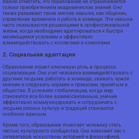
Важно отметить, что образование не ограничивается
только приобретением академических знаний. Оно
также развивает такие мягкие навыки, как общение,
управление временем и работа в команде. Эти навыки
часто оказываются решающими в профессиональной
жизни, когда необходимо адаптироваться к быстро
меняющимся условиям и эффективно
взаимодействовать с коллегами и клиентами.
2. Социальная адаптация
Образование играет ключевую роль в процессе
социализации. Оно учит человека взаимодействовать с
другими людьми, работать в команде, уважать чужое
мнение и следовать нормам и правилам, принятым в
обществе. В условиях глобализации, когда мир
становится все более взаимосвязанным, умение
эффективно коммуницировать и сотрудничать с
людьми разных культур и традиций становится
особенно важным.
Кроме того, образование помогает человеку стать
частью культурного сообщества. Оно знакомит нас с
литературой, искусством, историей и философией,