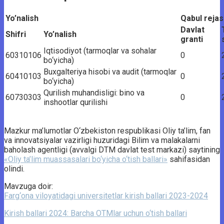
Yo’nalish
Qabul rejas
Davlat
Shifri
Yo’nalish
granti
Iqtisodiyot (tarmoqlar va sohalar
60310106
0
bo‘yicha)
Buxgalteriya hisobi va audit (tarmoqlar
60410103
0
bo‘yicha)
Qurilish muhandisligi: bino va
60730303
0
inshootlar qurilishi
Mazkur ma’lumotlar O‘zbekiston respublikasi Oliy ta’lim, fan
va innovatsiyalar vazirligi huzuridagi Bilim va malakalarni
baholash agentligi (avvalgi DTM davlat test markazi) saytining
«Oliy ta’lim muassasalari bo‘yicha o‘tish ballari»
sahifasidan
olindi.
Mavzuga doir:
Farg‘ona viloyatidagi universitetlar kirish ballari 2023-2024
Kirish ballari 2024: Barcha OTMlar uchun o‘tish ballari