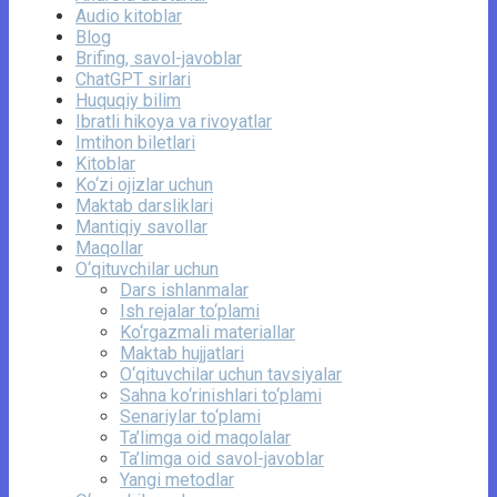
Audio kitoblar
Blog
Brifing, savol-javoblar
ChatGPT sirlari
Huquqiy bilim
Ibratli hikoya va rivoyatlar
Imtihon biletlari
Kitoblar
Ko‘zi ojizlar uchun
Maktab darsliklari
Mantiqiy savollar
Maqollar
O‘qituvchilar uchun
Dars ishlanmalar
Ish rejalar to‘plami
Ko‘rgazmali materiallar
Maktab hujjatlari
O‘qituvchilar uchun tavsiyalar
Sahna ko‘rinishlari to‘plami
Senariylar to‘plami
Ta’limga oid maqolalar
Ta’limga oid savol-javoblar
Yangi metodlar