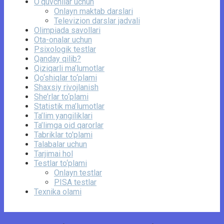
O‘quvchilar uchun
Onlayn maktab darslari
Televizion darslar jadvali
Olimpiada savollari
Ota-onalar uchun
Psixologik testlar
Qanday qilib?
Qiziqarli ma’lumotlar
Qo‘shiqlar to‘plami
Shaxsiy rivojlanish
She’rlar to‘plami
Statistik ma’lumotlar
Ta’lim yangiliklari
Ta’limga oid qarorlar
Tabriklar to'plami
Talabalar uchun
Tarjimai hol
Testlar to‘plami
Onlayn testlar
PISA testlar
Texnika olami