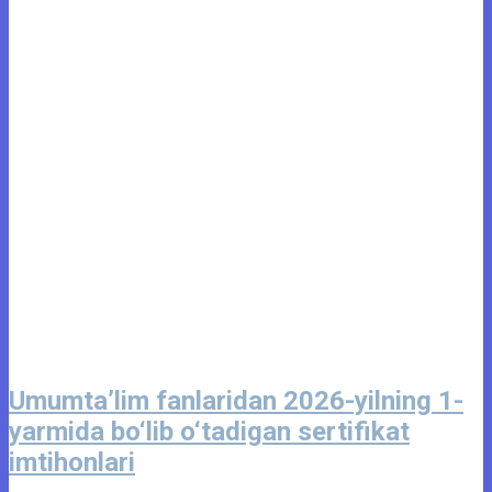
Umumta’lim fanlaridan 2026-yilning 1-
yarmida bo‘lib o‘tadigan sertifikat
imtihonlari