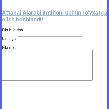
Attanal Alarabi imtihoni uchun ro‘yxatga
olish boshlandi!
Fikr bildirish
Ismingiz
Fikr matni