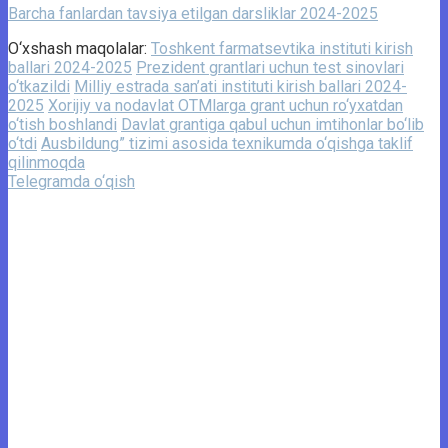
Barcha fanlardan tavsiya etilgan darsliklar 2024-2025
O‘xshash maqolalar:
Toshkent farmatsevtika instituti kirish
ballari 2024-2025
Prezident grantlari uchun test sinovlari
o‘tkazildi
Milliy estrada san’ati instituti kirish ballari 2024-
2025
Xorijiy va nodavlat OTMlarga grant uchun ro‘yxatdan
o‘tish boshlandi
Davlat grantiga qabul uchun imtihonlar bo‘lib
o‘tdi
Ausbildung” tizimi asosida texnikumda o‘qishga taklif
qilinmoqda
Telegramda o‘qish