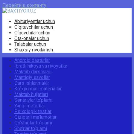
Перейти к контенту
Abituriyentlar uchun
O‘qituvchilar uchun
O‘quvchilar uchun
Ota-onalar uchun
Talabalar uchun
Shaxsiy rivojlanish
Android dasturlar
Ibratli hikoya va rivoyatlar
Maktab darsliklari
Mantiqiy savollar
Dars ishlanmalar
Ko‘rgazmali materiallar
Maktab hujjatlari
Senariylar to‘plami
Yangi metodlar
Psixologik testlar
Qiziqarli ma’lumotlar
Qo‘shiqlar to‘plami
She’rlar to‘plami