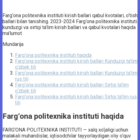
Farg‘ona politexnika instituti kirish ballari qabul kvotalari, o‘tish
ballari bilan tanishing. 2023-2024 Farg‘ona politexnika instituti
kunduzgi va sirtqi ta’lim kirish ballari va qabul kvotalari haqida
ma’lumot.
Mundarija
Farg‘ona politexnika instituti haqida
Farg‘ona politexnika instituti kirish ballari Kunduzgi ta’lim
o‘zbek tili
Farg‘ona politexnika instituti kirish ballari Kunduzgi ta’lim
rus tili
Farg‘ona politexnika instituti kirish ballari Sirtqi ta’lim
o‘zbek tili
Farg‘ona politexnika instituti kirish ballari Sirtqi ta’lim rus
tili
Farg‘ona politexnika instituti haqida
FARG‘ONA POLITEXNIKA INSTITUTI — xalq xo‘jaligi uchun
malakali muhandislar, iqtisodchilar tayyorlaydigan oliy o‘quv