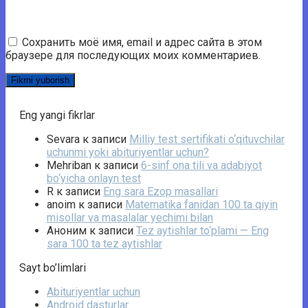
Сохранить моё имя, email и адрес сайта в этом
браузере для последующих моих комментариев.
Eng yangi fikrlar
Sevara
к записи
Milliy test sertifikati o‘qituvchilar
uchunmi yoki abituriyentlar uchun?
Mehriban
к записи
6-sinf ona tili va adabiyot
bo‘yicha onlayn test
R
к записи
Eng sara Ezop masallari
anoim
к записи
Matematika fanidan 100 ta qiyin
misollar va masalalar yechimi bilan
Аноним
к записи
Tez aytishlar to‘plami — Eng
sara 100 ta tez aytishlar
Sayt bo’limlari
Abituriyentlar uchun
Android dasturlar