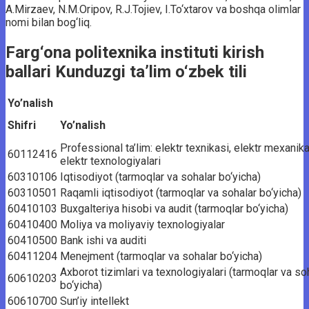
A.Mirzaev, N.M.Oripov, R.J.Tojiev, I.To‘xtarov va boshqa olimlar
nomi bilan bog‘liq.
Farg‘ona politexnika instituti kirish
ballari Kunduzgi ta’lim o‘zbek tili
Yo’nalish
Shifri
Yo’nalish
Professional ta’lim: elektr texnikasi, elektr mexanik
60112416
elektr texnologiyalari
60310106
Iqtisodiyot (tarmoqlar va sohalar bo‘yicha)
60310501
Raqamli iqtisodiyot (tarmoqlar va sohalar bo‘yicha)
60410103
Buxgalteriya hisobi va audit (tarmoqlar bo‘yicha)
60410400
Moliya va moliyaviy texnologiyalar
60410500
Bank ishi va auditi
60411204
Menejment (tarmoqlar va sohalar bo‘yicha)
Axborot tizimlari va texnologiyalari (tarmoqlar va so
60610203
bo‘yicha)
60610700
Sun’iy intellekt