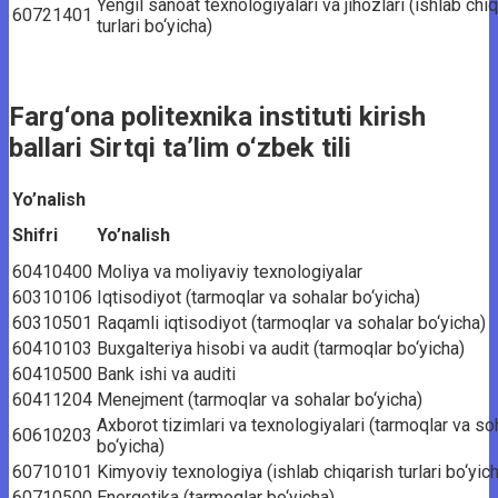
Yengil sanoat texnologiyalari va jihozlari (ishlab chi
60721401
turlari bo‘yicha)
Farg‘ona politexnika instituti kirish
ballari Sirtqi ta’lim o‘zbek tili
Yo’nalish
Shifri
Yo’nalish
60410400
Moliya va moliyaviy texnologiyalar
60310106
Iqtisodiyot (tarmoqlar va sohalar bo‘yicha)
60310501
Raqamli iqtisodiyot (tarmoqlar va sohalar bo‘yicha)
60410103
Buxgalteriya hisobi va audit (tarmoqlar bo‘yicha)
60410500
Bank ishi va auditi
60411204
Menejment (tarmoqlar va sohalar bo‘yicha)
Axborot tizimlari va texnologiyalari (tarmoqlar va so
60610203
bo‘yicha)
60710101
Kimyoviy texnologiya (ishlab chiqarish turlari bo‘yic
60710500
Energetika (tarmoqlar bo‘yicha)