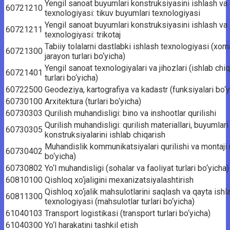
Yengil sanoat buyumlari konstruksiyasini ishlash va
60721210
texnologiyasi: tikuv buyumlari texnologiyasi
Yengil sanoat buyumlari konstruksiyasini ishlash va
60721211
texnologiyasi: trikotaj
Tabiiy tolalarni dastlabki ishlash texnologiyasi (xo
60721300
jarayon turlari bo‘yicha)
Yengil sanoat texnologiyalari va jihozlari (ishlab chi
60721401
turlari bo‘yicha)
60722500
Geodeziya, kartografiya va kadastr (funksiyalari bo‘y
60730100
Arxitektura (turlari bo‘yicha)
60730303
Qurilish muhandisligi: bino va inshootlar qurilishi
Qurilish muhandisligi: qurilish materiallari, buyumlari
60730305
konstruksiyalarini ishlab chiqarish
Muhandislik kommunikatsiyalari qurilishi va montaji (
60730402
bo‘yicha)
60730802
Yo‘l muhandisligi (sohalar va faoliyat turlari bo‘yicha)
60810100
Qishloq xo‘jaligini mexanizatsiyalashtirish
Qishloq xo‘jalik mahsulotlarini saqlash va qayta ishl
60811300
texnologiyasi (mahsulotlar turlari bo‘yicha)
61040103
Transport logistikasi (transport turlari bo‘yicha)
61040300
Yo‘l harakatini tashkil etish