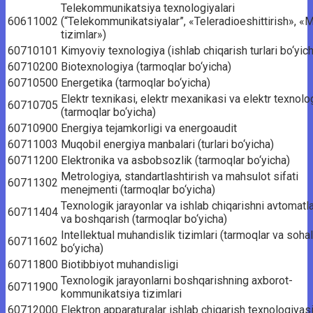
Telekommunikatsiya texnologiyalari
60611002
(“Telekommunikatsiyalar”, «Teleradioeshittirish», «
tizimlar»)
60710101
Kimyoviy texnologiya (ishlab chiqarish turlari bo‘yic
60710200
Biotexnologiya (tarmoqlar bo‘yicha)
60710500
Energetika (tarmoqlar bo‘yicha)
Elektr texnikasi, elektr mexanikasi va elektr texnolog
60710705
(tarmoqlar bo‘yicha)
60710900
Energiya tejamkorligi va energoaudit
60711003
Muqobil energiya manbalari (turlari bo‘yicha)
60711200
Elektronika va asbobsozlik (tarmoqlar bo‘yicha)
Metrologiya, standartlashtirish va mahsulot sifati
60711302
menejmenti (tarmoqlar bo‘yicha)
Texnologik jarayonlar va ishlab chiqarishni avtomatla
60711404
va boshqarish (tarmoqlar bo‘yicha)
Intellektual muhandislik tizimlari (tarmoqlar va sohal
60711602
bo‘yicha)
60711800
Biotibbiyot muhandisligi
Texnologik jarayonlarni boshqarishning axborot-
60711900
kommunikatsiya tizimlari
60712000
Elektron apparaturalar ishlab chiqarish texnologiyas