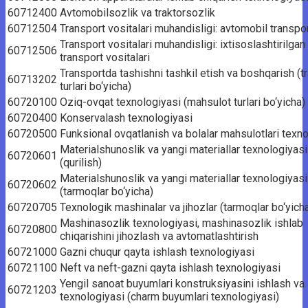
60712400
Avtomobilsozlik va traktorsozlik
60712504
Transport vositalari muhandisligi: avtomobil transpor
Transport vositalari muhandisligi: ixtisoslashtirilgan
60712506
transport vositalari
Transportda tashishni tashkil etish va boshqarish (t
60713202
turlari bo‘yicha)
60720100
Oziq-ovqat texnologiyasi (mahsulot turlari bo‘yicha)
60720400
Konservalash texnologiyasi
60720500
Funksional ovqatlanish va bolalar mahsulotlari texn
Materialshunoslik va yangi materiallar texnologiyasi
60720601
(qurilish)
Materialshunoslik va yangi materiallar texnologiyasi
60720602
(tarmoqlar bo‘yicha)
60720705
Texnologik mashinalar va jihozlar (tarmoqlar bo‘yich
Mashinasozlik texnologiyasi, mashinasozlik ishlab
60720800
chiqarishini jihozlash va avtomatlashtirish
60721000
Gazni chuqur qayta ishlash texnologiyasi
60721100
Neft va neft-gazni qayta ishlash texnologiyasi
Yengil sanoat buyumlari konstruksiyasini ishlash va
60721203
texnologiyasi (charm buyumlari texnologiyasi)