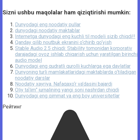
Sizni ushbu maqolalar ham qiziqtirishi mumkin:
Dunyodagi eng noodatiy pullar
dunyodagi noodatiy maktablar
Internetga dunyodagi eng kuchli til modeli sizib chiqdi!!
Qanday qilib noutbuk ekranini o‘chirib qo‘yish
Stable Audio 2.5 chiqdi: Stability tomonidan korporativ
darajadagi ovoz ishlab chiqarish uchun yaratilgan birinchi
audio model
Dunyodagi eng qudratli qurolli kuchlarga ega davlatlar
Dunyoning turli mamlakatlaridagi maktablarda o‘tiladigan
noodatiy darslar
Noodatiy xayriya. Nafaqaxo‘r va’dasini bajardi
Oliy taʼlim” jurnalining yangi soni nashrdan chiqdi
Dunyodagi eng qimmat va eng boy universitetlar
Рейтинг