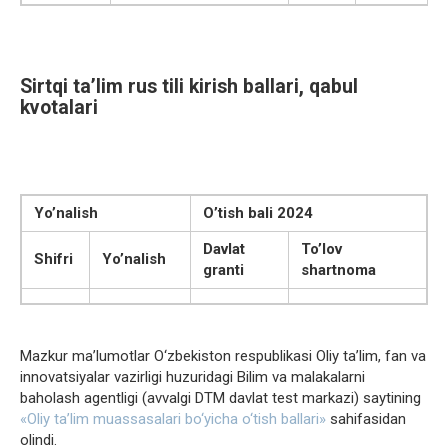
Sirtqi ta’lim rus tili kirish ballari, qabul
kvotalari
Yo’nalish
O’tish bali 2024
Davlat
To’lov
Shifri
Yo’nalish
granti
shartnoma
Mazkur ma’lumotlar O‘zbekiston respublikasi Oliy ta’lim, fan va
innovatsiyalar vazirligi huzuridagi Bilim va malakalarni
baholash agentligi (avvalgi DTM davlat test markazi) saytining
«Oliy ta’lim muassasalari bo‘yicha o‘tish ballari»
sahifasidan
olindi.