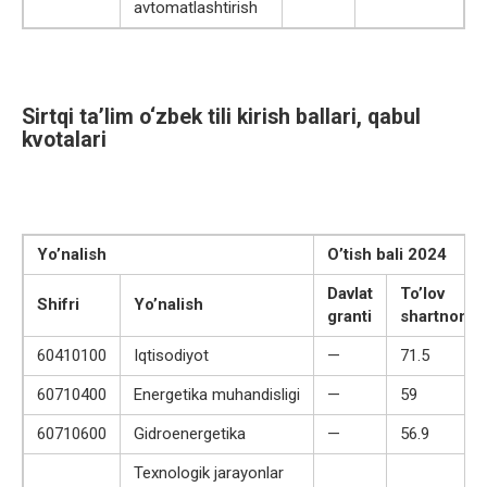
avtomatlashtirish
Sirtqi ta’lim o‘zbek tili kirish ballari, qabul
kvotalari
Yo’nalish
O’tish bali 2024
Davlat
To’lov
Shifri
Yo’nalish
granti
shartnoma
60410100
Iqtisodiyot
—
71.5
60710400
Energetika muhandisligi
—
59
60710600
Gidroenergetika
—
56.9
Texnologik jarayonlar