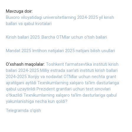
Mavzuga doir:
Buxoro viloyatidagi universitetlarning 2024-2025 yil kirish
ballari va qabul kvotalari
Kirish ballari 2025: Barcha OTMlar uchun o‘tish ballari
Mandat 2025 Imtihon natijalari 2025 natijani bilish usullari
O‘xshash maqolalar:
Toshkent farmatsevtika instituti kirish
ballari 2024-2025
Milliy estrada san’ati instituti kirish ballari
2024-2025
Xorijiy va nodavlat OTMlar uchun nechta grant
ajratilgani aytildi
Texnikumlarning xalqaro ta’lim dasturlariga
qabul uzaytirildi
Prezident grantlari uchun test sinovlari
o‘tkazildi
Texnikumlarning xalqaro ta’lim dasturlariga qabul
yakunlanishiga necha kun qoldi?
Telegramda o‘qish