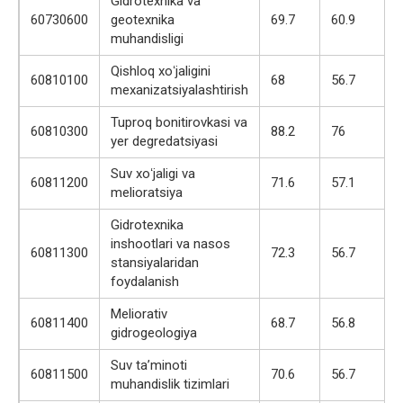
Gidrotexnika va
60730600
geotexnika
69.7
60.9
muhandisligi
Qishloq xoʻjaligini
60810100
68
56.7
mexanizatsiyalashtirish
Tuproq bonitirovkasi va
60810300
88.2
76
yer degredatsiyasi
Suv xoʻjaligi va
60811200
71.6
57.1
melioratsiya
Gidrotexnika
inshootlari va nasos
60811300
72.3
56.7
stansiyalaridan
foydalanish
Meliorativ
60811400
68.7
56.8
gidrogeologiya
Suv taʼminoti
60811500
70.6
56.7
muhandislik tizimlari