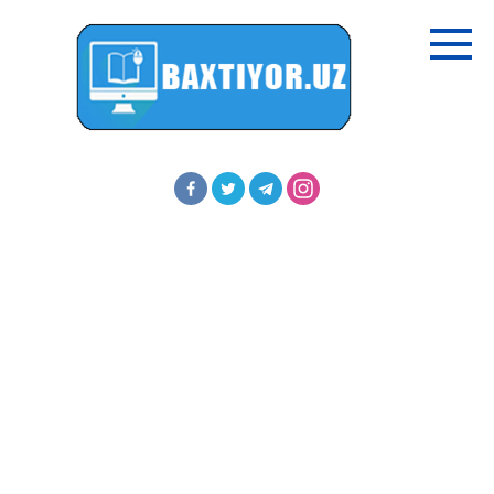
Перейти
к
контенту