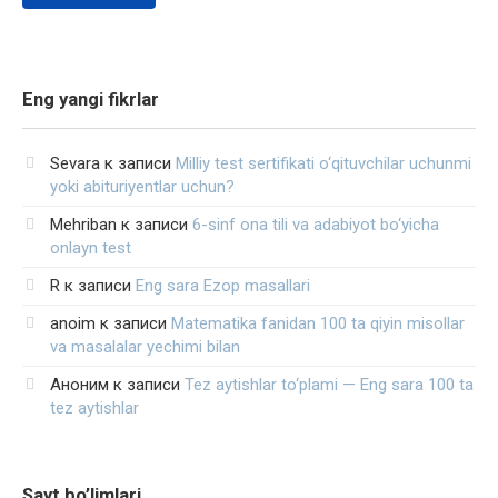
Eng yangi fikrlar
Sevara
к записи
Milliy test sertifikati o‘qituvchilar uchunmi
yoki abituriyentlar uchun?
Mehriban
к записи
6-sinf ona tili va adabiyot bo‘yicha
onlayn test
R
к записи
Eng sara Ezop masallari
anoim
к записи
Matematika fanidan 100 ta qiyin misollar
va masalalar yechimi bilan
Аноним
к записи
Tez aytishlar to‘plami — Eng sara 100 ta
tez aytishlar
Sayt bo’limlari