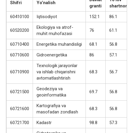
Shifri
Yo’nalish
granti
shartnoma
60410100
Iqtisodiyot
152.1
86.1
Ekologiya va atrof-
60520200
76
61.1
muhit muhofazasi
60710400
Energetika muhandisligi
68.1
56.8
60710600
Gidroenergetika
86
57.1
Texnologik jarayonlar
60710900
va ishlab chiqarishni
68.3
56.7
avtomatlashtirish
Geodeziya va
60721500
69.7
56.8
geoinformatika
Kartografiya va
60721600
68.3
56.8
masofadan zondlash
60721700
Kadastr
98.8
57.3