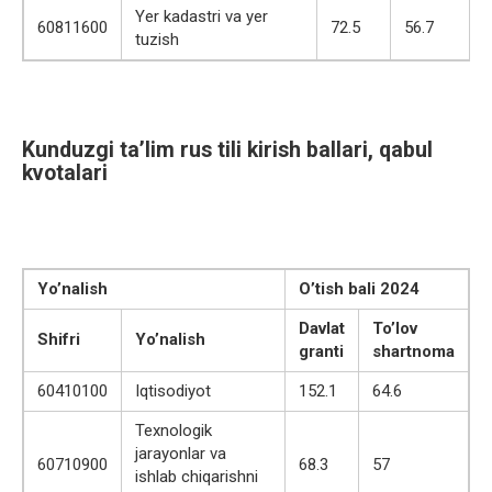
Yer kadastri va yer
60811600
72.5
56.7
tuzish
Kunduzgi ta’lim rus tili kirish ballari, qabul
kvotalari
Yo’nalish
O’tish bali 2024
Davlat
To’lov
Shifri
Yo’nalish
granti
shartnoma
60410100
Iqtisodiyot
152.1
64.6
Texnologik
jarayonlar va
60710900
68.3
57
ishlab chiqarishni