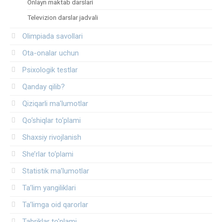
Onlayn maktab darslari
Televizion darslar jadvali
Olimpiada savollari
Ota-onalar uchun
Psixologik testlar
Qanday qilib?
Qiziqarli ma’lumotlar
Qo‘shiqlar to‘plami
Shaxsiy rivojlanish
She’rlar to‘plami
Statistik ma’lumotlar
Ta’lim yangiliklari
Ta’limga oid qarorlar
Tabriklar to'plami