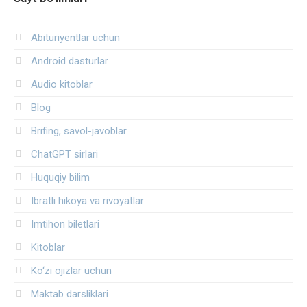
Abituriyentlar uchun
Android dasturlar
Audio kitoblar
Blog
Brifing, savol-javoblar
ChatGPT sirlari
Huquqiy bilim
Ibratli hikoya va rivoyatlar
Imtihon biletlari
Kitoblar
Ko‘zi ojizlar uchun
Maktab darsliklari