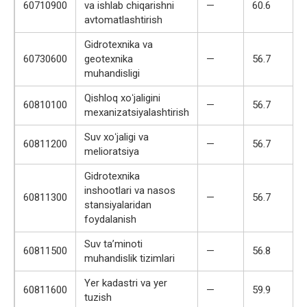
60710900
va ishlab chiqarishni
—
60.6
avtomatlashtirish
Gidrotexnika va
60730600
geotexnika
—
56.7
muhandisligi
Qishloq xoʻjaligini
60810100
—
56.7
mexanizatsiyalashtirish
Suv xoʻjaligi va
60811200
—
56.7
melioratsiya
Gidrotexnika
inshootlari va nasos
60811300
—
56.7
stansiyalaridan
foydalanish
Suv taʼminoti
60811500
—
56.8
muhandislik tizimlari
Yer kadastri va yer
60811600
—
59.9
tuzish