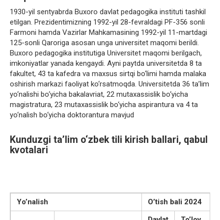
1930-yil sentyabrda Buxoro davlat pedagogika instituti tashkil
etilgan. Prezidentimizning 1992-yil 28-fevraldagi PF-356 sonli
Farmoni hamda Vazirlar Mahkamasining 1992-yil 11-martdagi
125-sonli Qaroriga asosan unga universitet maqomi berildi.
Buхоrо pedagоgika institutiga Universitet maqоmi berilgach,
imkоniyatlar yanada kengaydi. Ayni paytda universitetda 8 ta
fakultet, 43 ta kafedra va maхsus sirtqi bo‘limi hamda malaka
оshirish markazi faоliyat ko‘rsatmоqda. Universitetda 36 ta’lim
yo‘nalishi bo‘yicha bakalavriat, 22 mutaхassislik bo‘yicha
magistratura, 23 mutaхassislik bo‘yicha aspirantura va 4 ta
yo‘nalish bo‘yicha dоktоrantura mavjud
Kunduzgi ta’lim o‘zbek tili kirish ballari, qabul
kvotalari
Yo’nalish
O’tish bali 2024
Davlat
To’lov