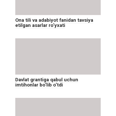
Ona tili va adabiyot fanidan tavsiya
etilgan asarlar ro‘yxati
Davlat grantiga qabul uchun
imtihonlar bo‘lib o‘tdi