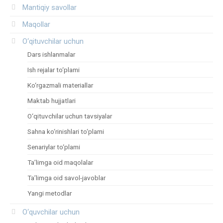
Mantiqiy savollar
Maqollar
O‘qituvchilar uchun
Dars ishlanmalar
Ish rejalar to‘plami
Ko‘rgazmali materiallar
Maktab hujjatlari
O‘qituvchilar uchun tavsiyalar
Sahna ko‘rinishlari to‘plami
Senariylar to‘plami
Ta’limga oid maqolalar
Ta’limga oid savol-javoblar
Yangi metodlar
O‘quvchilar uchun