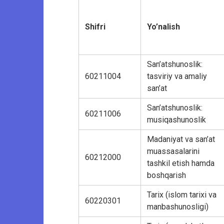
Shifri
Yo’nalish
San’atshunoslik:
60211004
tasviriy va amaliy
san’at
San’atshunoslik:
60211006
musiqashunoslik
Madaniyat va san’at
muassasalarini
60212000
tashkil etish hamda
boshqarish
Tarix (islom tarixi va
60220301
manbashunosligi)