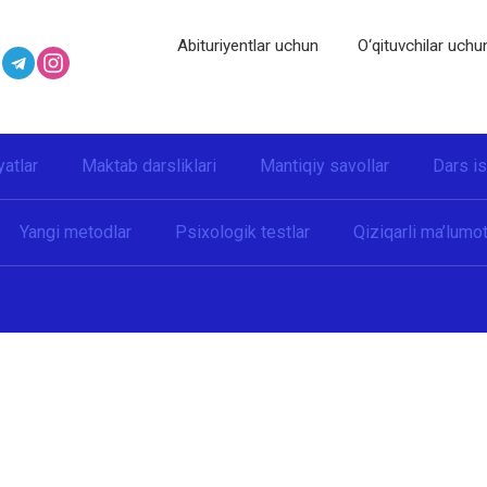
Abituriyentlar uchun
O‘qituvchilar uchu
yatlar
Maktab darsliklari
Mantiqiy savollar
Dars i
Yangi metodlar
Psixologik testlar
Qiziqarli ma’lumot