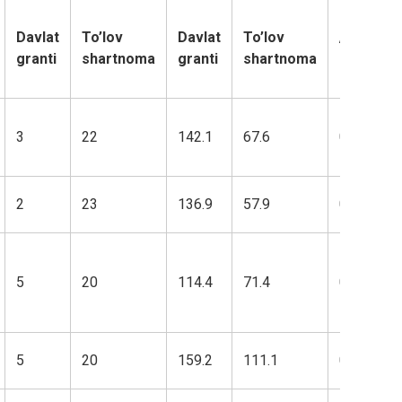
Olimpiad
Davlat
To’lov
Davlat
To’lov
/ Sport
granti
shartnoma
granti
shartnoma
g`oliblari
soni
3
22
142.1
67.6
0
2
23
136.9
57.9
0
5
20
114.4
71.4
0
5
20
159.2
111.1
0