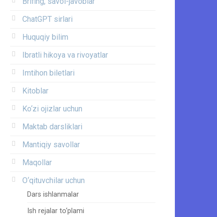
Brifing, savol-javoblar
ChatGPT sirlari
Huquqiy bilim
Ibratli hikoya va rivoyatlar
Imtihon biletlari
Kitoblar
Ko‘zi ojizlar uchun
Maktab darsliklari
Mantiqiy savollar
Maqollar
O‘qituvchilar uchun
Dars ishlanmalar
Ish rejalar to‘plami