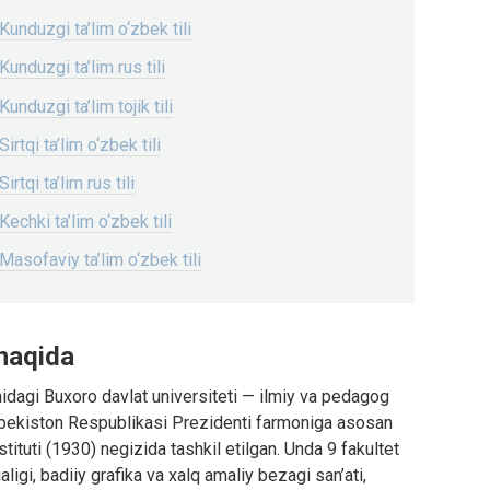
 Kunduzgi ta’lim o‘zbek tili
Kunduzgi ta’lim rus tili
Kunduzgi ta’lim tojik tili
irtqi ta’lim o‘zbek tili
irtqi ta’lim rus tili
Kechki ta’lim o‘zbek tili
 Masofaviy ta’lim o‘zbek tili
 haqida
midagi Buxoro davlat universiteti — ilmiy va pedagog
Oʻzbekiston Respublikasi Prezidenti farmoniga asosan
tuti (1930) negizida tashkil etilgan. Unda 9 fakultet
jaligi, badiiy grafika va xalq amaliy bezagi san’ati,