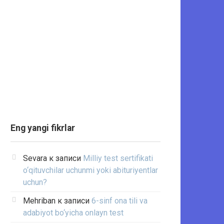
Eng yangi fikrlar
Sevara
к записи
Milliy test sertifikati
o‘qituvchilar uchunmi yoki abituriyentlar
uchun?
Mehriban
к записи
6-sinf ona tili va
adabiyot bo‘yicha onlayn test