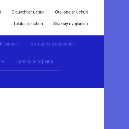
n
O‘quvchilar uchun
Ota-onalar uchun
Talabalar uchun
Shaxsiy rivojlanish
shlanmalar
Ko‘rgazmali materiallar
lar
Qo‘shiqlar to‘plami