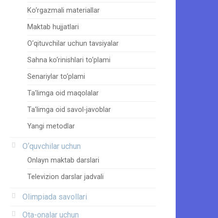
Ko‘rgazmali materiallar
Maktab hujjatlari
O‘qituvchilar uchun tavsiyalar
Sahna ko‘rinishlari to‘plami
Senariylar to‘plami
Ta’limga oid maqolalar
Ta’limga oid savol-javoblar
Yangi metodlar
O‘quvchilar uchun
Onlayn maktab darslari
Televizion darslar jadvali
Olimpiada savollari
Ota-onalar uchun