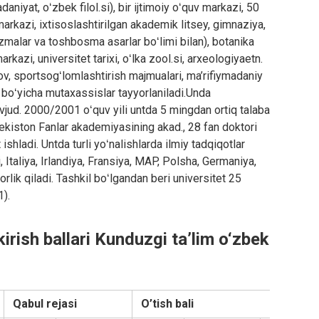
adaniyat, oʻzbek filol.si), bir ijtimoiy oʻquv markazi, 50
 markazi, ixtisoslashtirilgan akademik litsey, gimnaziya,
ozmalar va toshbosma asarlar boʻlimi bilan), botanika
arkazi, universitet tarixi, oʻlka zool.si, arxeologiyaetn.
ov, sportsogʻlomlashtirish majmualari, ma’rifiymadaniy
k boʻyicha mutaxassislar tayyorlaniladi.Unda
vjud. 2000/2001 oʻquv yili untda 5 mingdan ortiq talaba
zbekiston Fanlar akademiyasining akad., 28 fan doktori
hladi. Untda turli yoʻnalishlarda ilmiy tadqiqotlar
, Italiya, Irlandiya, Fransiya, MAP, Polsha, Germaniya,
lik qiladi. Tashkil boʻlgandan beri universitet 25
).
kirish ballari Kunduzgi ta’lim o‘zbek
Qabul rejasi
O’tish bali