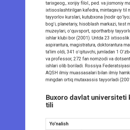
tarixgeog., xorijiy filol., ped. va jismoniy m
ixtisoslashtirilgan kafedra, mintaqaviy til
tayyorlov kurslari, kutubxona (nodir qoʻly
bogʻi, planetariy, hisoblash markazi, test m
muzeylari, oʻquvsport, sportharbiy tayyorl
ishlar klubi bor (2001). Untda 23 ixtisosli
aspirantura, magistratura, doktorantura ma
ta’lim oldi, 341 oʻqituvchi, jumladan 1 Oʻ
va professor, 272 fan nomzodi va dotsent is
ishlari olib boriladi. Rossiya Federatsiyasi
AQSH ilmiy muassasalari bilan ilmiy hamkor
mingdan ortiq mutaxassis tayyorladi (2001
Buxoro davlat universiteti 
tili
Yo’nalish