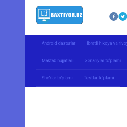
Перейти
к
контенту
Android dasturlar
Ibratli hikoya va rivo
Maktab hujjatlari
Senariylar to‘plami
She’rlar to‘plami
Testlar to‘plami