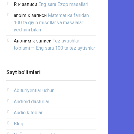
R
к записи
Eng sara Ezop masallari
anoim
к записи
Matematika fanidan
100 ta qiyin misollar va masalalar
yechimi bilan
Аноним
к записи
Tez aytishlar
to‘plami — Eng sara 100 ta tez aytishlar
Sayt bo’limlari
Abituriyentlar uchun
Android dasturlar
Audio kitoblar
Blog