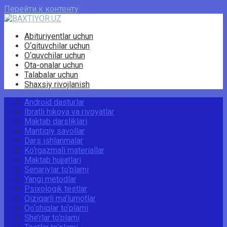
Перейти к контенту
Abituriyentlar uchun
O‘qituvchilar uchun
O‘quvchilar uchun
Ota-onalar uchun
Talabalar uchun
Shaxsiy rivojlanish
Android dasturlar
Ibratli hikoya va rivoyatlar
Maktab darsliklari
Mantiqiy savollar
Dars ishlanmalar
Ko‘rgazmali materiallar
Maktab hujjatlari
Senariylar to‘plami
Yangi metodlar
Psixologik testlar
Qiziqarli ma’lumotlar
Qo‘shiqlar to‘plami
She’rlar to‘plami