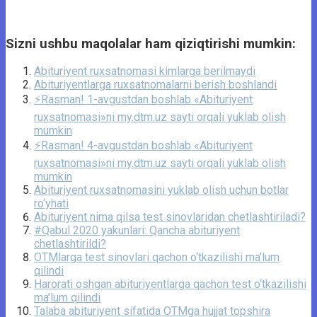
Sizni ushbu maqolalar ham qiziqtirishi mumkin:
Abituriyent ruxsatnomasi kimlarga berilmaydi
Abituriyentlarga ruxsatnomalarni berish boshlandi
⚡️Rasman! 1-avgustdan boshlab «Abituriyent
ruxsatnomasi»ni my.dtm.uz sayti orqali yuklab olish
mumkin
⚡️Rasman! 4-avgustdan boshlab «Abituriyent
ruxsatnomasi»ni my.dtm.uz sayti orqali yuklab olish
mumkin
Abituriyent ruxsatnomasini yuklab olish uchun botlar
ro‘yhati
Abituriyent nima qilsa test sinovlaridan chetlashtiriladi?
#Qabul 2020 yakunlari: Qancha abituriyent
chetlashtirildi?
OTMlarga test sinovlari qachon o‘tkazilishi ma’lum
qilindi
Harorati oshgan abituriyentlarga qachon test o‘tkazilishi
ma’lum qilindi
Talaba abituriyent sifatida OTMga hujjat topshira