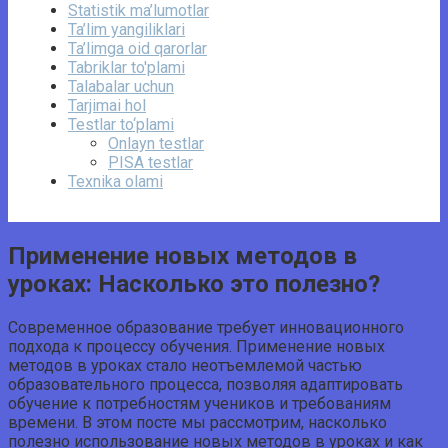
Statistik ma’lumotlar
Ta’lim yangiliklari
Ta’limga oid qarorlar
Tabriklar to'plami
Talabalar uchun
Tarjimai hol
Testlar to‘plami
Onlayn testlar
PISA testlar
Texnika olami
Применение новых методов в
уроках: Насколько это полезно?
Современное образование требует инновационного
подхода к процессу обучения. Применение новых
методов в уроках стало неотъемлемой частью
образовательного процесса, позволяя адаптировать
обучение к потребностям учеников и требованиям
времени. В этом посте мы рассмотрим, насколько
полезно использование новых методов в уроках и как