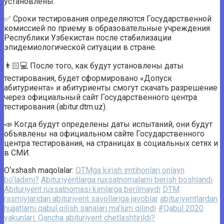
установлены.
✅ Сроки тестирования определяются Государственной
комиссией по приему в образовательные учреждения
Республики Узбекистан после стабилизации
эпидемиологической ситуации в стране.
👨🏻💻 После того, как будут установлены даты
тестирования, будет сформировано «Допуск
абитуриента» и абитуриенты смогут скачать разрешение
через официальный сайт Государственного центра
тестирования (abitur.dtm.uz).
📣 Когда будут определены даты испытаний, они будут
объявлены на официальном сайте Государственного
центра тестирования, на страницах в социальных сетях и
в СМИ.
O‘xshash maqolalar:
OTMga kirish imtihonlari onlayn
bo‘ladimi?
Abituriyentlarga ruxsatnomalarni berish boshlandi
Abituriyent ruxsatnomasi kimlarga berilmaydi
DTM
rasmiylaridan abituriyent savollariga javoblar
abituriyentlardan
hujjatlarni qabul qilish sanalari ma’lum qilindi
#Qabul 2020
yakunlari: Qancha abituriyent chetlashtirildi?