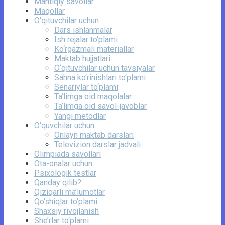
Mantiqiy savollar
Maqollar
O‘qituvchilar uchun
Dars ishlanmalar
Ish rejalar to‘plami
Ko‘rgazmali materiallar
Maktab hujjatlari
O‘qituvchilar uchun tavsiyalar
Sahna ko‘rinishlari to‘plami
Senariylar to‘plami
Ta’limga oid maqolalar
Ta’limga oid savol-javoblar
Yangi metodlar
O‘quvchilar uchun
Onlayn maktab darslari
Televizion darslar jadvali
Olimpiada savollari
Ota-onalar uchun
Psixologik testlar
Qanday qilib?
Qiziqarli ma’lumotlar
Qo‘shiqlar to‘plami
Shaxsiy rivojlanish
She’rlar to‘plami