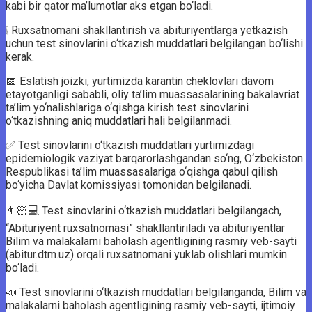
kabi bir qator ma’lumotlar aks etgan bo‘ladi.
❕ Ruxsatnomani shakllantirish va abituriyentlarga yetkazish
uchun test sinovlarini o‘tkazish muddatlari belgilangan bo‘lishi
kerak.
📅 Eslatish joizki, yurtimizda karantin cheklovlari davom
etayotganligi sababli, oliy ta’lim muassasalarining bakalavriat
ta’lim yo‘nalishlariga o‘qishga kirish test sinovlarini
o‘tkazishning aniq muddatlari hali belgilanmadi.
✅ Test sinovlarini o‘tkazish muddatlari yurtimizdagi
epidemiologik vaziyat barqarorlashgandan so‘ng, O‘zbekiston
Respublikasi ta’lim muassasalariga o‘qishga qabul qilish
bo‘yicha Davlat komissiyasi tomonidan belgilanadi.
👨🏻💻 Test sinovlarini o‘tkazish muddatlari belgilangach,
“Abituriyent ruxsatnomasi” shakllantiriladi va abituriyentlar
Bilim va malakalarni baholash agentligining rasmiy veb-sayti
(abitur.dtm.uz) orqali ruxsatnomani yuklab olishlari mumkin
bo‘ladi.
📣 Test sinovlarini o‘tkazish muddatlari belgilanganda, Bilim va
malakalarni baholash agentligining rasmiy veb-sayti, ijtimoiy