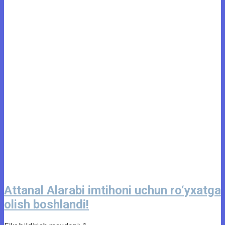
Attanal Alarabi imtihoni uchun ro‘yxatga
olish boshlandi!