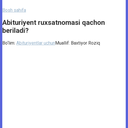
Bosh sahifa
Abituriyent ruxsatnomasi qachon
beriladi?
Bo‘lim:
Abituriyentlar uchun
Muallif:
Baxtiyor Roziq