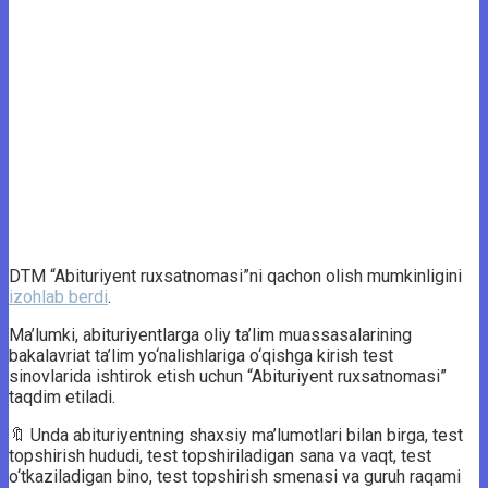
DTM “Abituriyent ruxsatnomasi”ni qachon olish mumkinligini
izohlab berdi
.
Ma’lumki, abituriyentlarga oliy ta’lim muassasalarining
bakalavriat ta’lim yo‘nalishlariga o‘qishga kirish test
sinovlarida ishtirok etish uchun “Abituriyent ruxsatnomasi”
taqdim etiladi.
🔖 Unda abituriyentning shaxsiy ma’lumotlari bilan birga, test
topshirish hududi, test topshiriladigan sana va vaqt, test
o‘tkaziladigan bino, test topshirish smenasi va guruh raqami