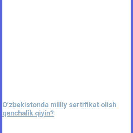
O‘zbekistonda milliy sertifikat olish
qanchalik qiyin?