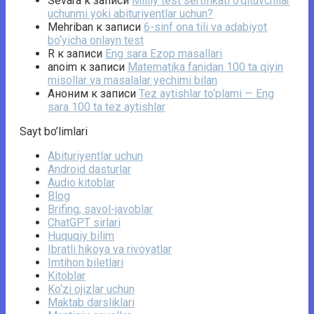
Sevara
к записи
Milliy test sertifikati o‘qituvchilar
uchunmi yoki abituriyentlar uchun?
Mehriban
к записи
6-sinf ona tili va adabiyot
bo‘yicha onlayn test
R
к записи
Eng sara Ezop masallari
anoim
к записи
Matematika fanidan 100 ta qiyin
misollar va masalalar yechimi bilan
Аноним
к записи
Tez aytishlar to‘plami — Eng
sara 100 ta tez aytishlar
Sayt bo’limlari
Abituriyentlar uchun
Android dasturlar
Audio kitoblar
Blog
Brifing, savol-javoblar
ChatGPT sirlari
Huquqiy bilim
Ibratli hikoya va rivoyatlar
Imtihon biletlari
Kitoblar
Ko‘zi ojizlar uchun
Maktab darsliklari