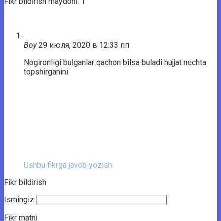
Fikr bildirish maydoni: 1
Boy
29 июля, 2020 в 12:33 пп
Nogironligi bulganlar qachon bilsa buladi hujjat nechta
topshirganini
Ushbu fikrga javob yozish
Fikr bildirish
Ismingiz
Fikr matni