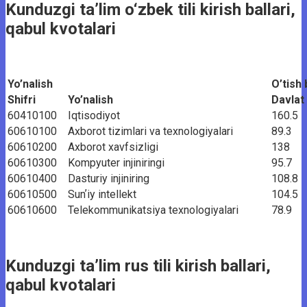
Kunduzgi ta’lim o‘zbek tili kirish ballari,
qabul kvotalari
Yo’nalish
O’tish 
Shifri
Yo’nalish
Davlat
60410100
Iqtisodiyot
160.5
60610100
Axborot tizimlari va texnologiyalari
89.3
60610200
Axborot xavfsizligi
138
60610300
Kompyuter injiniringi
95.7
60610400
Dasturiy injiniring
108.8
60610500
Sunʼiy intellekt
104.5
60610600
Telekommunikatsiya texnologiyalari
78.9
Kunduzgi ta’lim rus tili kirish ballari,
qabul kvotalari