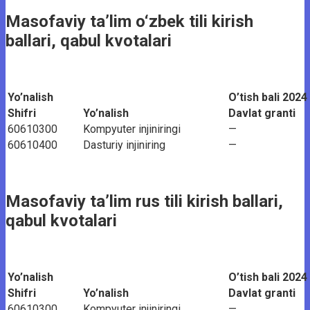
Masofaviy ta’lim o‘zbek tili kirish
ballari, qabul kvotalari
Yo’nalish
O’tish bali 2024
Shifri
Yo’nalish
Davlat granti
60610300
Kompyuter injiniringi
—
60610400
Dasturiy injiniring
—
Masofaviy ta’lim rus tili kirish ballari,
qabul kvotalari
Yo’nalish
O’tish bali 2024
Shifri
Yo’nalish
Davlat granti
60610300
Kompyuter injiniringi
—