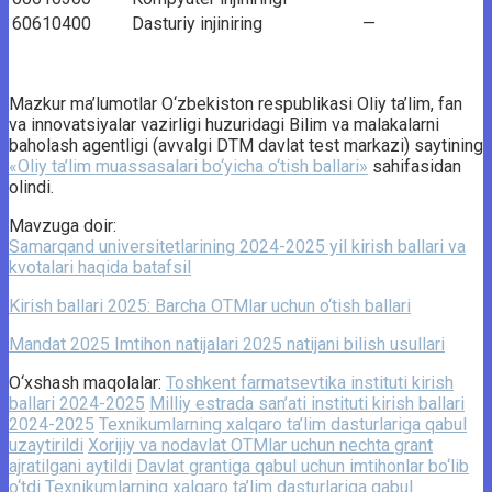
60610400
Dasturiy injiniring
—
Mazkur ma’lumotlar O‘zbekiston respublikasi Oliy ta’lim, fan
va innovatsiyalar vazirligi huzuridagi Bilim va malakalarni
baholash agentligi (avvalgi DTM davlat test markazi) saytining
«Oliy ta’lim muassasalari bo‘yicha o‘tish ballari»
sahifasidan
olindi.
Mavzuga doir:
Samarqand universitetlarining 2024-2025 yil kirish ballari va
kvotalari haqida batafsil
Kirish ballari 2025: Barcha OTMlar uchun o‘tish ballari
Mandat 2025 Imtihon natijalari 2025 natijani bilish usullari
O‘xshash maqolalar:
Toshkent farmatsevtika instituti kirish
ballari 2024-2025
Milliy estrada san’ati instituti kirish ballari
2024-2025
Texnikumlarning xalqaro ta’lim dasturlariga qabul
uzaytirildi
Xorijiy va nodavlat OTMlar uchun nechta grant
ajratilgani aytildi
Davlat grantiga qabul uchun imtihonlar bo‘lib
o‘tdi
Texnikumlarning xalqaro ta’lim dasturlariga qabul