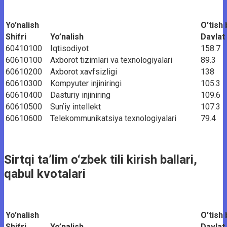
Yo’nalish
O’tish 
Shifri
Yo’nalish
Davlat
60410100
Iqtisodiyot
158.7
60610100
Axborot tizimlari va texnologiyalari
89.3
60610200
Axborot xavfsizligi
138
60610300
Kompyuter injiniringi
105.3
60610400
Dasturiy injiniring
109.6
60610500
Sunʼiy intellekt
107.3
60610600
Telekommunikatsiya texnologiyalari
79.4
Sirtqi ta’lim o‘zbek tili kirish ballari,
qabul kvotalari
Yo’nalish
O’tish 
Shifri
Yo’nalish
Davlat