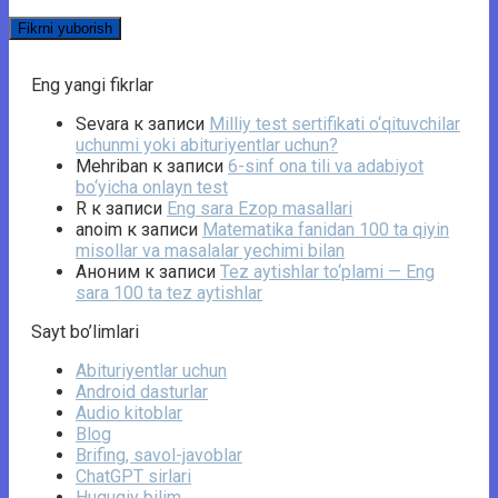
Eng yangi fikrlar
Sevara
к записи
Milliy test sertifikati o‘qituvchilar
uchunmi yoki abituriyentlar uchun?
Mehriban
к записи
6-sinf ona tili va adabiyot
bo‘yicha onlayn test
R
к записи
Eng sara Ezop masallari
anoim
к записи
Matematika fanidan 100 ta qiyin
misollar va masalalar yechimi bilan
Аноним
к записи
Tez aytishlar to‘plami — Eng
sara 100 ta tez aytishlar
Sayt bo’limlari
Abituriyentlar uchun
Android dasturlar
Audio kitoblar
Blog
Brifing, savol-javoblar
ChatGPT sirlari
Huquqiy bilim