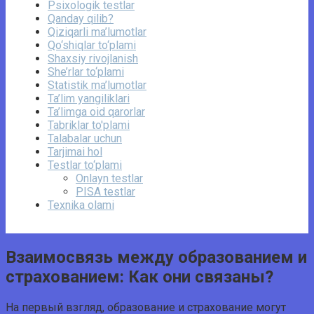
Psixologik testlar
Qanday qilib?
Qiziqarli ma’lumotlar
Qo‘shiqlar to‘plami
Shaxsiy rivojlanish
She’rlar to‘plami
Statistik ma’lumotlar
Ta’lim yangiliklari
Ta’limga oid qarorlar
Tabriklar to'plami
Talabalar uchun
Tarjimai hol
Testlar to‘plami
Onlayn testlar
PISA testlar
Texnika olami
Взаимосвязь между образованием и
страхованием: Как они связаны?
На первый взгляд, образование и страхование могут