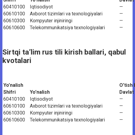
60410100
Iqtisodiyot
—
60610100
Axborot tizimlari va texnologiyalari
—
60610300
Kompyuter injiniringi
—
60610600
Telekommunikatsiya texnologiyalari
—
Sirtqi ta’lim rus tili kirish ballari, qabul
kvotalari
Yo’nalish
O’tish 
Shifri
Yo’nalish
Davlat
60410100
Iqtisodiyot
—
60610100
Axborot tizimlari va texnologiyalari
—
60610300
Kompyuter injiniringi
—
60610600
Telekommunikatsiya texnologiyalari
—