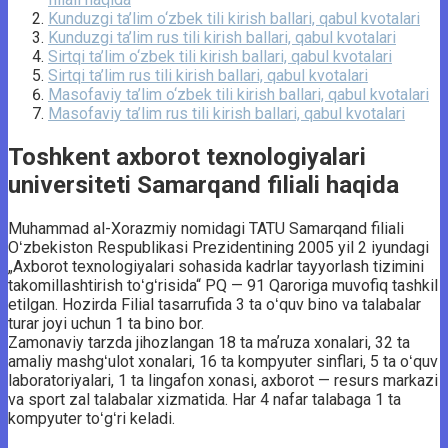
Kunduzgi ta’lim o‘zbek tili kirish ballari, qabul kvotalari
Kunduzgi ta’lim rus tili kirish ballari, qabul kvotalari
Sirtqi ta’lim o‘zbek tili kirish ballari, qabul kvotalari
Sirtqi ta’lim rus tili kirish ballari, qabul kvotalari
Masofaviy ta’lim o‘zbek tili kirish ballari, qabul kvotalari
Masofaviy ta’lim rus tili kirish ballari, qabul kvotalari
Toshkent axborot texnologiyalari
universiteti Samarqand filiali haqida
Muhammad al-Xorazmiy nomidagi TATU Samarqand filiali
Oʻzbekiston Respublikasi Prezidentining 2005 yil 2 iyundagi
„Axborot texnologiyalari sohasida kadrlar tayyorlash tizimini
takomillashtirish toʻgʻrisida“ PQ — 91 Qaroriga muvofiq tashkil
etilgan. Hozirda Filial tasarrufida 3 ta oʻquv bino va talabalar
turar joyi uchun 1 ta bino bor.
Zamonaviy tarzda jihozlangan 18 ta maʼruza xonalari, 32 ta
amaliy mashgʻulot xonalari, 16 ta kompyuter sinflari, 5 ta oʻquv
laboratoriyalari, 1 ta lingafon xonasi, axborot — resurs markazi
va sport zal talabalar xizmatida. Har 4 nafar talabaga 1 ta
kompyuter toʻgʻri keladi.