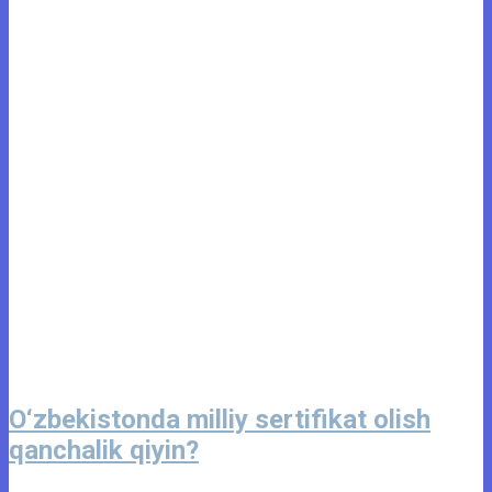
O‘zbekistonda milliy sertifikat olish
qanchalik qiyin?