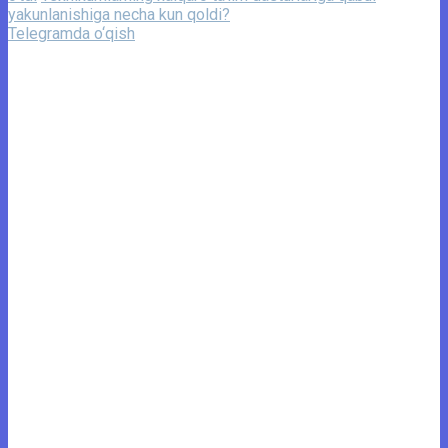
yakunlanishiga necha kun qoldi?
Telegramda o‘qish