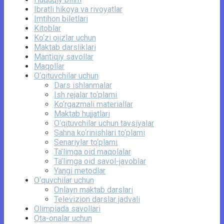
Ibratli hikoya va rivoyatlar
Imtihon biletlari
Kitoblar
Ko‘zi ojizlar uchun
Maktab darsliklari
Mantiqiy savollar
Maqollar
O‘qituvchilar uchun
Dars ishlanmalar
Ish rejalar to‘plami
Ko‘rgazmali materiallar
Maktab hujjatlari
O‘qituvchilar uchun tavsiyalar
Sahna ko‘rinishlari to‘plami
Senariylar to‘plami
Ta’limga oid maqolalar
Ta’limga oid savol-javoblar
Yangi metodlar
O‘quvchilar uchun
Onlayn maktab darslari
Televizion darslar jadvali
Olimpiada savollari
Ota-onalar uchun