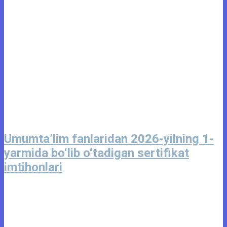
Umumta’lim fanlaridan 2026-yilning 1-
yarmida bo‘lib o‘tadigan sertifikat
imtihonlari