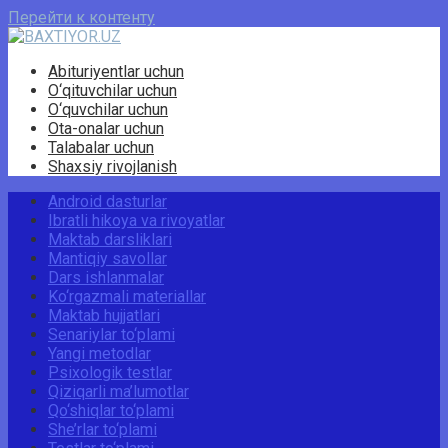
Перейти к контенту
Abituriyentlar uchun
O‘qituvchilar uchun
O‘quvchilar uchun
Ota-onalar uchun
Talabalar uchun
Shaxsiy rivojlanish
Android dasturlar
Ibratli hikoya va rivoyatlar
Maktab darsliklari
Mantiqiy savollar
Dars ishlanmalar
Ko‘rgazmali materiallar
Maktab hujjatlari
Senariylar to‘plami
Yangi metodlar
Psixologik testlar
Qiziqarli ma’lumotlar
Qo‘shiqlar to‘plami
She’rlar to‘plami