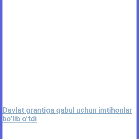
Davlat grantiga qabul uchun imtihonlar
bo‘lib o‘tdi