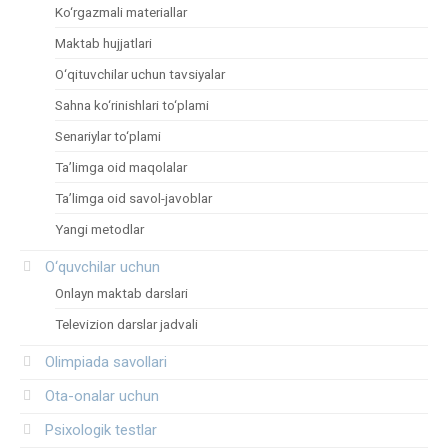
Ko‘rgazmali materiallar
Maktab hujjatlari
O‘qituvchilar uchun tavsiyalar
Sahna ko‘rinishlari to‘plami
Senariylar to‘plami
Ta’limga oid maqolalar
Ta’limga oid savol-javoblar
Yangi metodlar
O‘quvchilar uchun
Onlayn maktab darslari
Televizion darslar jadvali
Olimpiada savollari
Ota-onalar uchun
Psixologik testlar