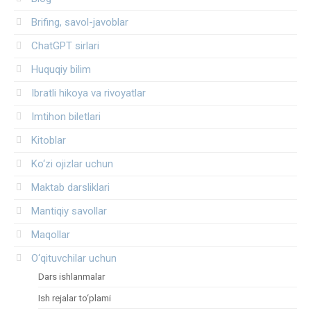
Brifing, savol-javoblar
ChatGPT sirlari
Huquqiy bilim
Ibratli hikoya va rivoyatlar
Imtihon biletlari
Kitoblar
Ko‘zi ojizlar uchun
Maktab darsliklari
Mantiqiy savollar
Maqollar
O‘qituvchilar uchun
Dars ishlanmalar
Ish rejalar to‘plami