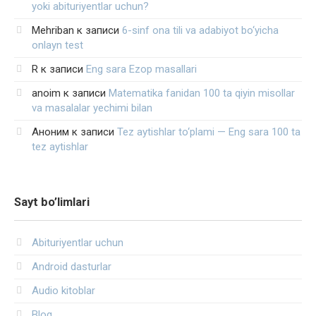
yoki abituriyentlar uchun?
Mehriban
к записи
6-sinf ona tili va adabiyot bo‘yicha
onlayn test
R
к записи
Eng sara Ezop masallari
anoim
к записи
Matematika fanidan 100 ta qiyin misollar
va masalalar yechimi bilan
Аноним
к записи
Tez aytishlar to‘plami — Eng sara 100 ta
tez aytishlar
Sayt bo’limlari
Abituriyentlar uchun
Android dasturlar
Audio kitoblar
Blog