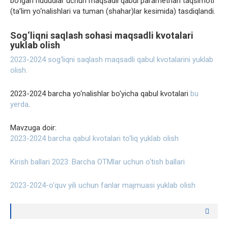
bo‘lgan hududlar uchun maqsadli qabul parametrlari taqsimoti
(ta’lim yo‘nalishlari va tuman (shahar)lar kesimida) tasdiqlandi.
Sog‘liqni saqlash sohasi maqsadli kvotalari
yuklab olish
2023-2024 sog‘liqni saqlash maqsadli qabul kvotalarini yuklab
olish.
2023-2024 barcha yo‘nalishlar bo‘yicha qabul kvotalari
bu
yerda
.
Mavzuga doir:
2023-2024 barcha qabul kvotalari to‘liq yuklab olish
Kirish ballari 2023: Barcha OTMlar uchun o‘tish ballari
2023-2024-o‘quv yili uchun fanlar majmuasi yuklab olish