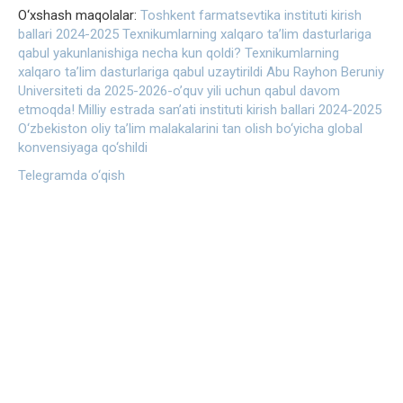
O‘xshash maqolalar:
Toshkent farmatsevtika instituti kirish
ballari 2024-2025
Texnikumlarning xalqaro ta’lim dasturlariga
qabul yakunlanishiga necha kun qoldi?
Texnikumlarning
xalqaro ta’lim dasturlariga qabul uzaytirildi
Abu Rayhon Beruniy
Universiteti da 2025-2026-o’quv yili uchun qabul davom
etmoqda!
Milliy estrada san’ati instituti kirish ballari 2024-2025
O‘zbekiston oliy ta’lim malakalarini tan olish bo‘yicha global
konvensiyaga qo‘shildi
Telegramda o‘qish