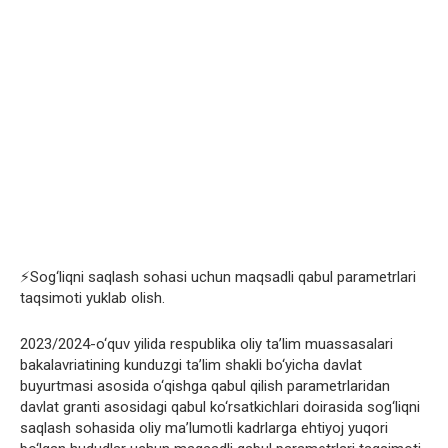
⚡️Sog‘liqni saqlash sohasi uchun maqsadli qabul parametrlari
taqsimoti yuklab olish.
2023/2024-o‘quv yilida respublika oliy ta’lim muassasalari
bakalavriatining kunduzgi ta’lim shakli bo‘yicha davlat
buyurtmasi asosida o‘qishga qabul qilish parametrlaridan
davlat granti asosidagi qabul ko‘rsatkichlari doirasida sog‘liqni
saqlash sohasida oliy ma’lumotli kadrlarga ehtiyoj yuqori