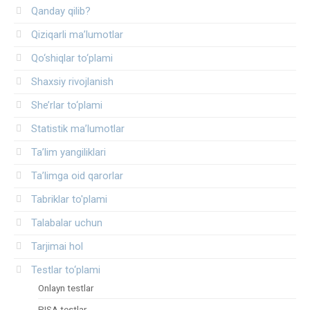
Qanday qilib?
Qiziqarli ma’lumotlar
Qo‘shiqlar to‘plami
Shaxsiy rivojlanish
She’rlar to‘plami
Statistik ma’lumotlar
Ta’lim yangiliklari
Ta’limga oid qarorlar
Tabriklar to'plami
Talabalar uchun
Tarjimai hol
Testlar to‘plami
Onlayn testlar
PISA testlar