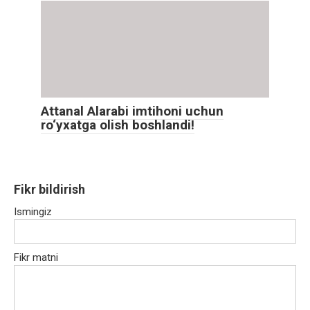
Attanal Alarabi imtihoni uchun
ro‘yxatga olish boshlandi!
Fikr bildirish
Ismingiz
Fikr matni